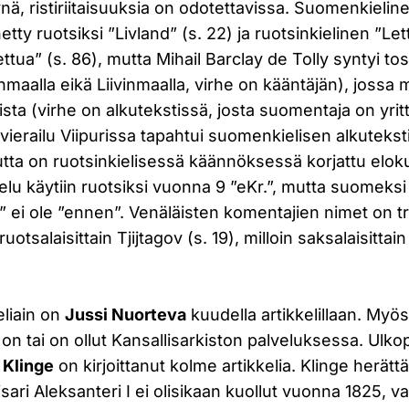
ynä, ristiriitaisuuksia on odotettavissa. Suomenkielin
tty ruotsiksi ”Livland” (s. 22) ja ruotsinkielinen ”Le
tua” (s. 86), mutta Mihail Barclay de Tolly syntyi t
nmaalla eikä Liivinmaalla, virhe on kääntäjän), jos
eista (virhe on alkutekstissä, josta suomentaja on yri
n vierailu Viipurissa tapahtui suomenkielisen alkutek
ta on ruotsinkielisessä käännöksessä korjattu elokuu
elu käytiin ruotsiksi vuonna 9 ”eKr.”, mutta suomeksi 9
ter” ei ole ”ennen”. Venäläisten komentajien nimet on tr
uotsalaisittain Tjijtagov (s. 19), milloin saksalaisitta
teliain on
Jussi Nuorteva
kuudella artikkelillaan. Myö
 on tai on ollut Kansallisarkiston palveluksessa. Ulko
 Klinge
on kirjoittanut kolme artikkelia. Klinge herätt
ari Aleksanteri I ei olisikaan kuollut vuonna 1825, va