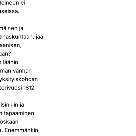
leineen ei
useissa.
mmäinen ja
tinaskuntaan, jää
iaanisen,
kaan?
n läänin
ttämän vanhan
 yksityiskohdan
terivuosi 1812.
sinkiin ja
sin tapaaminen
yöskään
ta. Enemmänkin