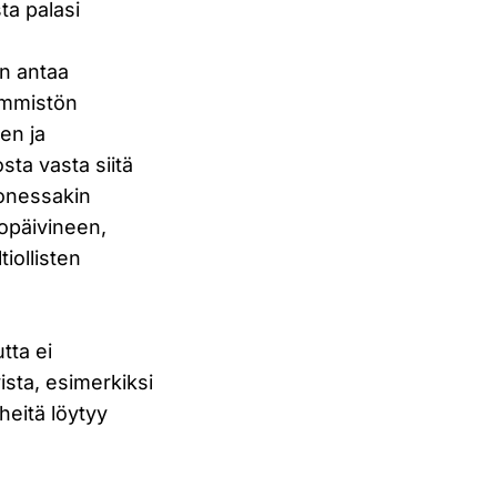
sta palasi
en antaa
emmistön
ten ja
sta vasta siitä
Monessakin
iopäivineen,
iollisten
tta ei
ista, esimerkiksi
heitä löytyy