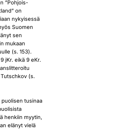
en ”Pohjois-
ttland” on
osiaan nykyisessä
sa myös Suomen
ttänyt sen
stin mukaan
lle (s. 153).
 jKr. eikä 9 eKr.
anslitteroitu
in Tutschkov (s.
s puolisen tusinaa
puolisista
ää henkiin myytin,
an elänyt vielä