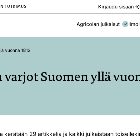
Kirjaudu sisään
EN TUTKIMUS
Agricolan julkaisut
Ilmoi
llä vuonna 1812
 varjot Suomen yllä vuo
lta kerätään 29 artikkelia ja kaikki julkaistaan toisellek