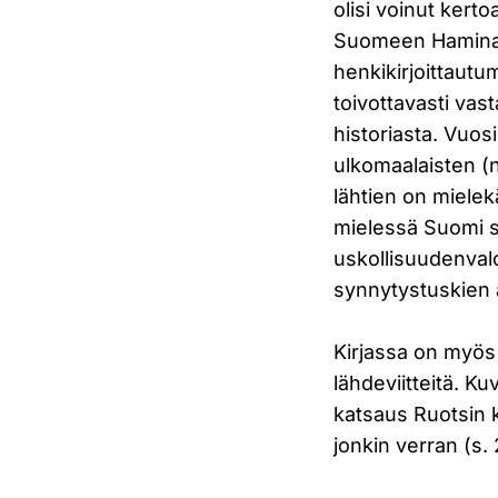
olisi voinut kerto
Suomeen Haminan 
henkikirjoittaut
toivottavasti va
historiasta. Vuosi
ulkomaalaisten (ni
lähtien on miele
mielessä Suomi sy
uskollisuudenvalo
synnytystuskien 
Kirjassa on myös 
lähdeviitteitä. Ku
katsaus Ruotsin k
jonkin verran (s. 