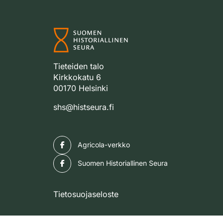
Tieteiden talo
Kirkkokatu 6
00170 Helsinki
shs@histseura.fi
Facebook
Agricola-verkko
Facebook
Suomen Historiallinen Seura
Tietosuojaseloste