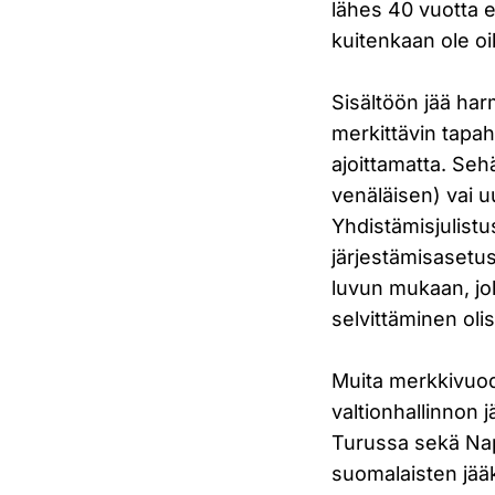
lähes 40 vuotta e
kuitenkaan ole oi
Sisältöön jää har
merkittävin tapa
ajoittamatta. Seh
venäläisen) vai 
Yhdistämisjulistus
järjestämisasetus
luvun mukaan, jol
selvittäminen olis
Muita merkkivuode
valtionhallinnon 
Turussa sekä Nap
suomalaisten jää