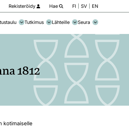
Rekisteröidy
Hae
FI
SV
EN
tustaulu
Tutkimus
Lähteille
Seura
nna 1812
in kotimaiselle