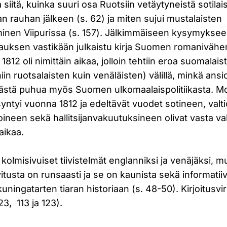
a siitä, kuinka suuri osa Ruotsiin vetäytyneistä sotilai
rauhan jälkeen (s. 62) ja miten sujui mustalaisten
uminen Viipurissa (s. 157). Jälkimmäiseen kysymykse
stauksen vastikään julkaistu kirja Suomen romaniväh
 1812 oli nimittäin aikaa, jolloin tehtiin eroa suomalais
in ruotsalaisten kuin venäläisten) välillä, minkä ansio
kästä puhua myös Suomen ulkomaalaispolitiikasta. 
ntyi vuonna 1812 ja edeltävät vuodet sotineen, valt
ineen sekä hallitsijanvakuutuksineen olivat vasta valt
aikaa.
kolmisivuiset tiivistelmät englanniksi ja venäjäksi, mu
vitusta on runsaasti ja se on kaunista sekä informatiiv
uningatarten tiaran historiaan (s. 48-50). Kirjoitusvir
23, 113 ja 123).