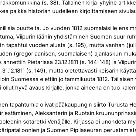
rakkomunkkina (s. 38). Tällainen kirja lyhyine artikke
kea paikka historian uudelleen kirjoittamiseen sivula
millisia puutteita. Jo vuoden 1812 suomalaisille ensi
htuma, Viipurin läänin yhdistäminen Suomen suuriruh
än tapahtui vuoden alusta (s. 195), mutta vanhan (jul
uuden (gregoriaanisen, suomalaisen) ajanlaskun mu
 annettiin Pietarissa 23.12.1811 (s. 144-148) ja Viipuri
 31.12.1811 (s. 149), mutta oletettavasti keisarin käy
loin Suomessa elettiin jo tammikuuta 1812. Tällaisen
i ollut hyvä avaus kirjalle, jonka aiheena on tuo kalen
n tapahtumia olivat pääkaupungin siirto Turusta Hel
järjestäminen, Aleksanterin ja Ruotsin kruununprins
oleonin sotaretki Venäjälle. Kirjassa ei unohdeta m
käripataljoonien ja Suomen Pipliaseuran perustamis