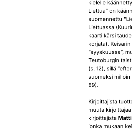
kielelle käännett
Liettua” on käänne
suomennettu ”Liet
Liettuassa (Kuuri
kaarti kärsi taud
korjata). Keisari
”syyskuussa”, mut
Teutoburgin taist
(s. 12), sillä ”ef
suomeksi milloin r
89).
Kirjoittajista tuot
muuta kirjoittajaa
kirjoittajista
Matti
jonka mukaan keis