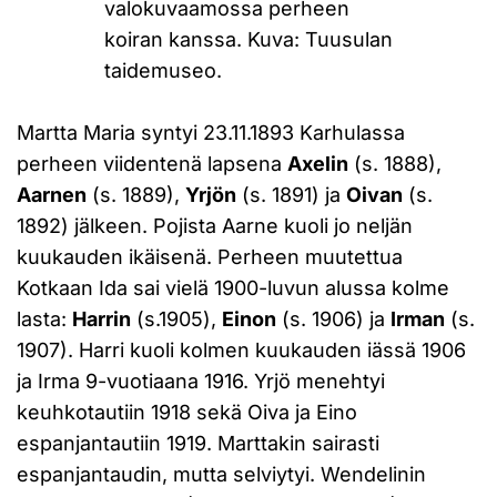
valokuvaamossa perheen
koiran kanssa. Kuva: Tuusulan
taidemuseo.
Martta Maria syntyi 23.11.1893 Karhulassa
perheen viidentenä lapsena
Axelin
(s. 1888),
Aarnen
(s. 1889),
Yrjön
(s. 1891) ja
Oivan
(s.
1892) jälkeen. Pojista Aarne kuoli jo neljän
kuukauden ikäisenä. Perheen muutettua
Kotkaan Ida sai vielä 1900-luvun alussa kolme
lasta:
Harrin
(s.1905),
Einon
(s. 1906) ja
Irman
(s.
1907). Harri kuoli kolmen kuukauden iässä 1906
ja Irma 9-vuotiaana 1916. Yrjö menehtyi
keuhkotautiin 1918 sekä Oiva ja Eino
espanjantautiin 1919. Marttakin sairasti
espanjantaudin, mutta selviytyi. Wendelinin