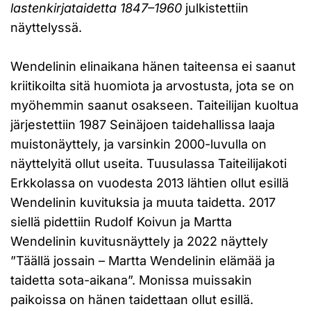
lastenkirjataidetta 1847–1960
julkistettiin
näyttelyssä.
Wendelinin elinaikana hänen taiteensa ei saanut
kriitikoilta sitä huomiota ja arvostusta, jota se on
myöhemmin saanut osakseen. Taiteilijan kuoltua
järjestettiin 1987 Seinäjoen taidehallissa laaja
muistonäyttely, ja varsinkin 2000-luvulla on
näyttelyitä ollut useita. Tuusulassa Taiteilijakoti
Erkkolassa on vuodesta 2013 lähtien ollut esillä
Wendelinin kuvituksia ja muuta taidetta. 2017
siellä pidettiin Rudolf Koivun ja Martta
Wendelinin kuvitusnäyttely ja 2022 näyttely
”Täällä jossain – Martta Wendelinin elämää ja
taidetta sota-aikana”. Monissa muissakin
paikoissa on hänen taidettaan ollut esillä.