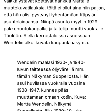
Vaikka ystävät koettivat hankkia Martalle
muotokuvatilauksia, töitä ei ollut aina niin paljon,
että hän olisi pystynyt lyhentämään Käpylän
asuntolainaansa. Niinpä asunto myytiin 1929
pakkohuutokaupalla, ja taitelija muutti vuokralle
Töölöön. Siellä kerrostaloissa asuessaan
Wendelin alkoi kuvata kaupunkinäkymiä.
Wendelin maalasi 1930- ja 1940-
luvun taitteessa öljyväreillä mm.
tämän Näkymän Suopellosta. Hän
asui huvilassa vuokralla vuosina
1938–1947, kunnes pääsi
muuttamaan omaan kotiin. Kuva:
Martta Wendelin, Näkymä
Suopellosta, öljy, 1930-40-luku,