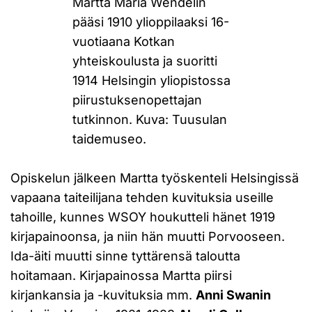
Martta Maria Wendelin
pääsi 1910 ylioppilaaksi 16-
vuotiaana Kotkan
yhteiskoulusta ja suoritti
1914 Helsingin yliopistossa
piirustuksenopettajan
tutkinnon. Kuva: Tuusulan
taidemuseo.
Opiskelun jälkeen Martta työskenteli Helsingissä
vapaana taiteilijana tehden kuvituksia useille
tahoille, kunnes WSOY houkutteli hänet 1919
kirjapainoonsa, ja niin hän muutti Porvooseen.
Ida-äiti muutti sinne tyttärensä taloutta
hoitamaan. Kirjapainossa Martta piirsi
kirjankansia ja -kuvituksia mm.
Anni Swanin