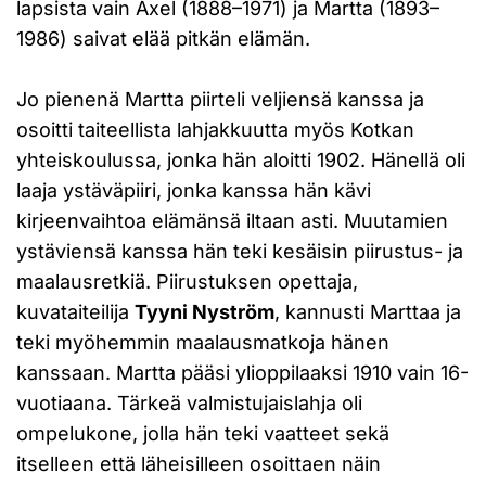
lapsista vain Axel (1888–1971) ja Martta (1893–
1986) saivat elää pitkän elämän.
Jo pienenä Martta piirteli veljiensä kanssa ja
osoitti taiteellista lahjakkuutta myös Kotkan
yhteiskoulussa, jonka hän aloitti 1902. Hänellä oli
laaja ystäväpiiri, jonka kanssa hän kävi
kirjeenvaihtoa elämänsä iltaan asti. Muutamien
ystäviensä kanssa hän teki kesäisin piirustus- ja
maalausretkiä. Piirustuksen opettaja,
kuvataiteilija
Tyyni Nyström
, kannusti Marttaa ja
teki myöhemmin maalausmatkoja hänen
kanssaan. Martta pääsi ylioppilaaksi 1910 vain 16-
vuotiaana. Tärkeä valmistujaislahja oli
ompelukone, jolla hän teki vaatteet sekä
itselleen että läheisilleen osoittaen näin