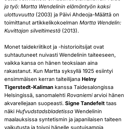
ja työ: Martta Wendelinin elämäntyön kaksi
ulottuvuutta
(2003) ja Päivi Ahdeoja-Määttä on
toimittanut artikkelikokoelman
Martta Wendelin:
Kuvittajan silveltimestä
(2013).
Monet taidekriitikot ja -historioitsijat ovat
suhtautuneet nuivasti Wendelinin taiteeseen,
vaikka kansa on hänen teoksiaan aina
rakastanut. Kun Martta syksyllä 1925 esiintyi
ensimmäisen kerran taiteilijana
Helny
Tigerstedt-Kaliman
kanssa Taidesalongissa
Helsingissä, sanomalehti
Rovaniemi
arvioi hänen
akvarellejaan suopeasti.
Signe Tandefelt
taas
näki
Hufvudstadsbladetissa
Wendelinin
maalauksissa syntetismin ja japanilaisen taiteen
vaikutusta ja toivoi hänelle suotuisampia