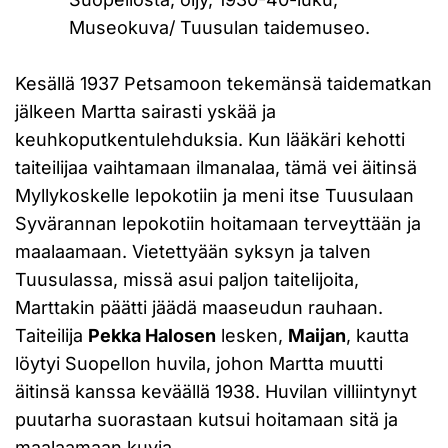
Museokuva/ Tuusulan taidemuseo.
Kesällä 1937 Petsamoon tekemänsä taidematkan
jälkeen Martta sairasti yskää ja
keuhkoputkentulehduksia. Kun lääkäri kehotti
taiteilijaa vaihtamaan ilmanalaa, tämä vei äitinsä
Myllykoskelle lepokotiin ja meni itse Tuusulaan
Syvärannan lepokotiin hoitamaan terveyttään ja
maalaamaan. Vietettyään syksyn ja talven
Tuusulassa, missä asui paljon taitelijoita,
Marttakin päätti jäädä maaseudun rauhaan.
Taiteilija
Pekka Halosen
lesken,
Maijan
, kautta
löytyi Suopellon huvila, johon Martta muutti
äitinsä kanssa keväällä 1938. Huvilan villiintynyt
puutarha suorastaan kutsui hoitamaan sitä ja
maalaamaan kuvia.