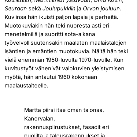
Seuraan
sekä
Joulupukkiin
ja
Orvon jouluun
.
Kuviinsa hän ikuisti paljon lapsia ja perheitä.
Muotokuviakin hän teki nuoresta asti eri
menetelmillä ja suoritti sota-aikana
työvelvollisuutensakin maalaten maalaistalojen
isäntien ja emäntien muotokuvia. Näitä hän teki
vielä enemmän 1950-luvulta 1970-luvulle. Kun
kuvitustyöt vähenivät valokuvien yleistymisen
myötä, hän antautui 1960 kokonaan
maalaustaiteelle.
Martta piirsi itse oman talonsa,
Kanervalan,
rakennuspiirustukset, fasadit eri
puolilta ja talousrakennukset ja