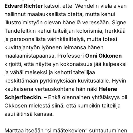
Edvard Richter
katsoi, ettei Wendelin vielä aivan
hallinnut maalauksellista otetta, mutta kehui
illustroimistyön olevan hänellä veressään. Signe
Tandefeltkin kehui taiteilijan kolorismia, herkkää
ja persoonallista värinkäsittelyä, mutta totesi
kuvittajantyön lyöneen leimansa hänen
maalaamistapaansa. Professori
Onni Okkonen
kirjoitti, että näyttelyn kokonaisuus jää kalpeaksi
ja vähäilmeiseksi ja kehotti taiteilijaa
keskittämään pyrkimyksiään kuvitusalalle. Hyvin
kaukaisena vertauskohtana hän näki
Helene
Schjerfbeckin
. – Ehkä olennainen yhtäläisyys oli
Okkosen mielestä siinä, että kumpikin taiteilija
asui äitinsä kanssa.
Marttaa itseään ”silmäätekevien” suhtautuminen