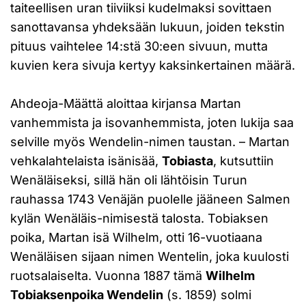
taiteellisen uran tiiviiksi kudelmaksi sovittaen
sanottavansa yhdeksään lukuun, joiden tekstin
pituus vaihtelee 14:stä 30:een sivuun, mutta
kuvien kera sivuja kertyy kaksinkertainen määrä.
Ahdeoja-Määttä aloittaa kirjansa Martan
vanhemmista ja isovanhemmista, joten lukija saa
selville myös Wendelin-nimen taustan. – Martan
vehkalahtelaista isänisää,
Tobiasta
, kutsuttiin
Wenäläiseksi, sillä hän oli lähtöisin Turun
rauhassa 1743 Venäjän puolelle jääneen Salmen
kylän Wenäläis-nimisestä talosta. Tobiaksen
poika, Martan isä Wilhelm, otti 16-vuotiaana
Wenäläisen sijaan nimen Wentelin, joka kuulosti
ruotsalaiselta. Vuonna 1887 tämä
Wilhelm
Tobiaksenpoika Wendelin
(s. 1859) solmi