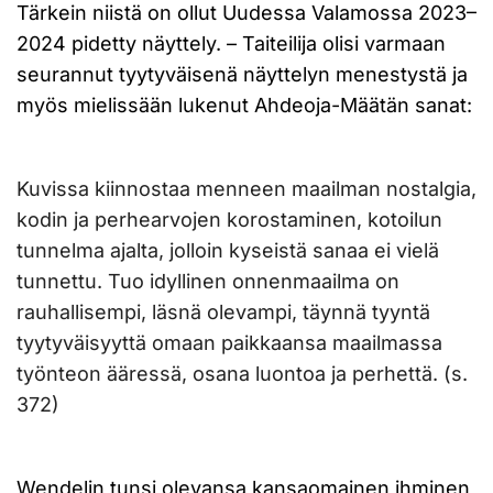
Tärkein niistä on ollut Uudessa Valamossa 2023–
2024 pidetty näyttely. – Taiteilija olisi varmaan
seurannut tyytyväisenä näyttelyn menestystä ja
myös mielissään lukenut Ahdeoja-Määtän sanat:
Kuvissa kiinnostaa menneen maailman nostalgia,
kodin ja perhearvojen korostaminen, kotoilun
tunnelma ajalta, jolloin kyseistä sanaa ei vielä
tunnettu. Tuo idyllinen onnenmaailma on
rauhallisempi, läsnä olevampi, täynnä tyyntä
tyytyväisyyttä omaan paikkaansa maailmassa
työnteon ääressä, osana luontoa ja perhettä. (s.
372)
Wendelin tunsi olevansa kansaomainen ihminen