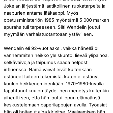
Jokelan järjestämä laatikollinen ruokatarpeita ja
naapurien antama jääkaappi. Myös
opetusministeriön 1985 myöntämä 5 000 markan
apuraha tuli tarpeeseen. Silti Wendelin joutui
myymään varhaistuotantoaan ystävilleen.
Wendelin eli 92-vuotiaaksi, vaikka hänellä oli
vanhemmiten heikko yleiskunto, lievää ylipainoa,
selkävaivoja ja taipumus saada helposti
influenssa. Nämä vaivat eivät kuitenkaan
estäneet taiteen tekemistä, kuten ei estänyt
kuulon heikkeneminenkään. 1970–1980-luvulla
tapahtunut kuulon täydellinen menetys kuitenkin
aiheutti sen, että hän joutui lopun elämäänsä
keskustelemaan paperilappujen avulla. Työasiat
hän oli hoitanut aina kirjeitse. Maalaamisen hän