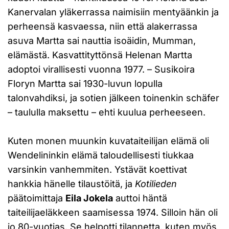
Kanervalan yläkerrassa naimisiin mentyäänkin ja
perheensä kasvaessa, niin että alakerrassa
asuva Martta sai nauttia isoäidin, Mumman,
elämästä. Kasvattityttönsä Helenan Martta
adoptoi virallisesti vuonna 1977. – Susikoira
Floryn Martta sai 1930-luvun lopulla
talonvahdiksi, ja sotien jälkeen toinenkin schäfer
– taululla maksettu – ehti kuulua perheeseen.
Kuten monen muunkin kuvataiteilijan elämä oli
Wendelininkin elämä taloudellisesti tiukkaa
varsinkin vanhemmiten. Ystävät koettivat
hankkia hänelle tilaustöitä, ja
Kotilieden
päätoimittaja
Eila Jokela
auttoi häntä
taiteilijaeläkkeen saamisessa 1974. Silloin hän oli
jo 80-vuotias. Se helpotti tilannetta, kuten myös