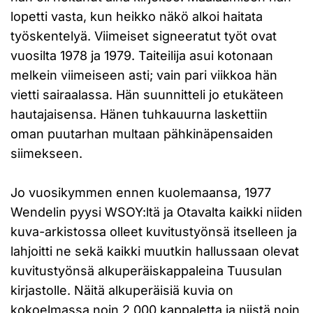
lopetti vasta, kun heikko näkö alkoi haitata
työskentelyä. Viimeiset signeeratut työt ovat
vuosilta 1978 ja 1979. Taiteilija asui kotonaan
melkein viimeiseen asti; vain pari viikkoa hän
vietti sairaalassa. Hän suunnitteli jo etukäteen
hautajaisensa. Hänen tuhkauurna laskettiin
oman puutarhan multaan pähkinäpensaiden
siimekseen.
Jo vuosikymmen ennen kuolemaansa, 1977
Wendelin pyysi WSOY:ltä ja Otavalta kaikki niiden
kuva-arkistossa olleet kuvitustyönsä itselleen ja
lahjoitti ne sekä kaikki muutkin hallussaan olevat
kuvitustyönsä alkuperäiskappaleina Tuusulan
kirjastolle. Näitä alkuperäisiä kuvia on
kokoelmassa noin 2 000 kappaletta ja niistä noin