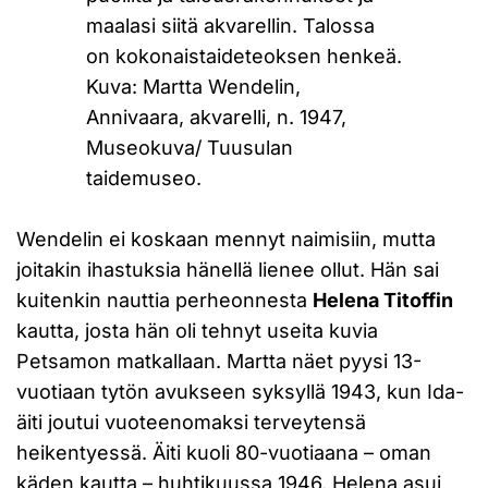
maalasi siitä akvarellin. Talossa
on kokonaistaideteoksen henkeä.
Kuva: Martta Wendelin,
Annivaara, akvarelli, n. 1947,
Museokuva/ Tuusulan
taidemuseo.
Wendelin ei koskaan mennyt naimisiin, mutta
joitakin ihastuksia hänellä lienee ollut. Hän sai
kuitenkin nauttia perheonnesta
Helena Titoffin
kautta, josta hän oli tehnyt useita kuvia
Petsamon matkallaan. Martta näet pyysi 13-
vuotiaan tytön avukseen syksyllä 1943, kun Ida-
äiti joutui vuoteenomaksi terveytensä
heikentyessä. Äiti kuoli 80-vuotiaana – oman
käden kautta – huhtikuussa 1946. Helena asui