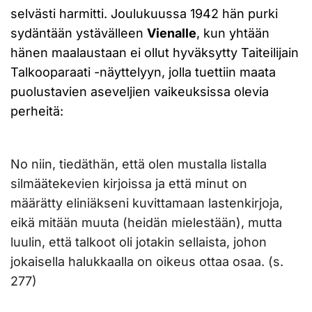
selvästi harmitti. Joulukuussa 1942 hän purki
sydäntään ystävälleen
Vienalle
, kun yhtään
hänen maalaustaan ei ollut hyväksytty Taiteilijain
Talkooparaati -näyttelyyn, jolla tuettiin maata
puolustavien aseveljien vaikeuksissa olevia
perheitä:
No niin, tiedäthän, että olen mustalla listalla
silmäätekevien kirjoissa ja että minut on
määrätty eliniäkseni kuvittamaan lastenkirjoja,
eikä mitään muuta (heidän mielestään), mutta
luulin, että talkoot oli jotakin sellaista, johon
jokaisella halukkaalla on oikeus ottaa osaa. (s.
277)