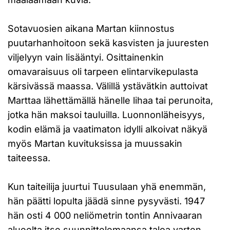
Sotavuosien aikana Martan kiinnostus
puutarhanhoitoon sekä kasvisten ja juuresten
viljelyyn vain lisääntyi. Osittainenkin
omavaraisuus oli tarpeen elintarvikepulasta
kärsivässä maassa. Välillä ystävätkin auttoivat
Marttaa lähettämällä hänelle lihaa tai perunoita,
jotka hän maksoi tauluilla. Luonnonläheisyys,
kodin elämä ja vaatimaton idylli alkoivat näkyä
myös Martan kuvituksissa ja muussakin
taiteessa.
Kun taiteilija juurtui Tuusulaan yhä enemmän,
hän päätti lopulta jäädä sinne pysyvästi. 1947
hän osti 4 000 neliömetrin tontin Annivaaran
alueelta itse suunnittelemaansa taloa varten.