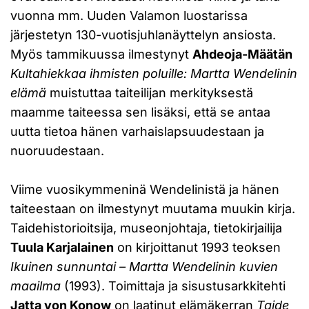
vuonna mm. Uuden Valamon luostarissa
järjestetyn 130-vuotisjuhlanäyttelyn ansiosta.
Myös tammikuussa ilmestynyt
Ahdeoja-Määtän
Kultahiekkaa ihmisten poluille: Martta Wendelinin
elämä
muistuttaa taiteilijan merkityksestä
maamme taiteessa sen lisäksi, että se antaa
uutta tietoa hänen varhaislapsuudestaan ja
nuoruudestaan.
Viime vuosikymmeninä Wendelinistä ja hänen
taiteestaan on ilmestynyt muutama muukin kirja.
Taidehistorioitsija, museonjohtaja, tietokirjailija
Tuula Karjalainen
on kirjoittanut 1993 teoksen
Ikuinen sunnuntai – Martta Wendelinin kuvien
maailma
(1993). Toimittaja ja sisustusarkkitehti
Jatta von Konow
on laatinut elämäkerran
Taide