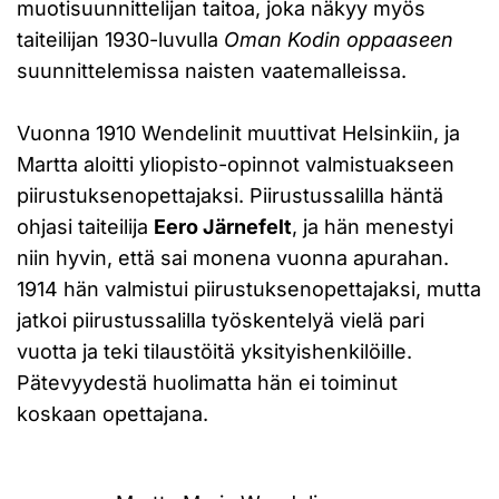
muotisuunnittelijan taitoa, joka näkyy myös
taiteilijan 1930-luvulla
Oman Kodin oppaaseen
suunnittelemissa naisten vaatemalleissa.
Vuonna 1910 Wendelinit muuttivat Helsinkiin, ja
Martta aloitti yliopisto-opinnot valmistuakseen
piirustuksenopettajaksi. Piirustussalilla häntä
ohjasi taiteilija
Eero Järnefelt
, ja hän menestyi
niin hyvin, että sai monena vuonna apurahan.
1914 hän valmistui piirustuksenopettajaksi, mutta
jatkoi piirustussalilla työskentelyä vielä pari
vuotta ja teki tilaustöitä yksityishenkilöille.
Pätevyydestä huolimatta hän ei toiminut
koskaan opettajana.