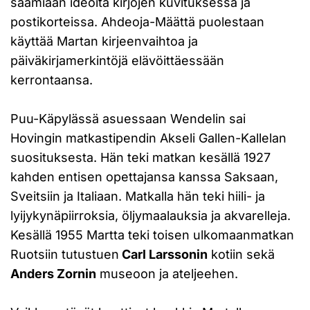
saamiaan ideoita kirjojen kuvituksessa ja
postikorteissa. Ahdeoja-Määttä puolestaan
käyttää Martan kirjeenvaihtoa ja
päiväkirjamerkintöjä elävöittäessään
kerrontaansa.
Puu-Käpylässä asuessaan Wendelin sai
Hovingin matkastipendin Akseli Gallen-Kallelan
suosituksesta. Hän teki matkan kesällä 1927
kahden entisen opettajansa kanssa Saksaan,
Sveitsiin ja Italiaan. Matkalla hän teki hiili- ja
lyijykynäpiirroksia, öljymaalauksia ja akvarelleja.
Kesällä 1955 Martta teki toisen ulkomaanmatkan
Ruotsiin tutustuen
Carl Larssonin
kotiin sekä
Anders Zornin
museoon ja ateljeehen.