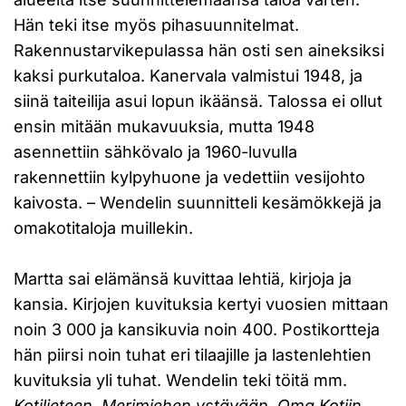
Hän teki itse myös pihasuunnitelmat.
Rakennustarvikepulassa hän osti sen aineksiksi
kaksi purkutaloa. Kanervala valmistui 1948, ja
siinä taiteilija asui lopun ikäänsä. Talossa ei ollut
ensin mitään mukavuuksia, mutta 1948
asennettiin sähkövalo ja 1960-luvulla
rakennettiin kylpyhuone ja vedettiin vesijohto
kaivosta. – Wendelin suunnitteli kesämökkejä ja
omakotitaloja muillekin.
Martta sai elämänsä kuvittaa lehtiä, kirjoja ja
kansia. Kirjojen kuvituksia kertyi vuosien mittaan
noin 3 000 ja kansikuvia noin 400. Postikortteja
hän piirsi noin tuhat eri tilaajille ja lastenlehtien
kuvituksia yli tuhat. Wendelin teki töitä mm.
Kotilieteen
,
Merimiehen ystävään
,
Oma Kotiin
,