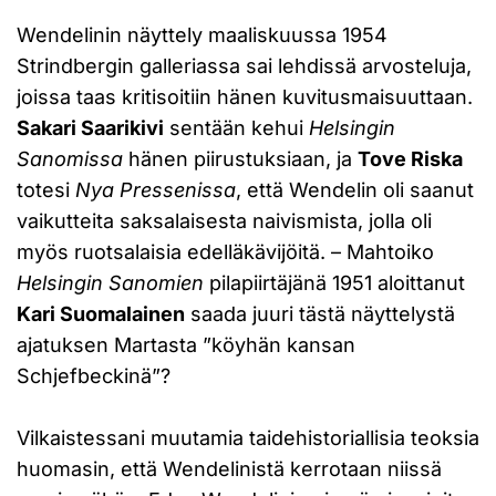
Wendelinin näyttely maaliskuussa 1954
Strindbergin galleriassa sai lehdissä arvosteluja,
joissa taas kritisoitiin hänen kuvitusmaisuuttaan.
Sakari Saarikivi
sentään kehui
Helsingin
Sanomissa
hänen piirustuksiaan, ja
Tove Riska
totesi
Nya Pressenissa
, että Wendelin oli saanut
vaikutteita saksalaisesta naivismista, jolla oli
myös ruotsalaisia edelläkävijöitä. – Mahtoiko
Helsingin Sanomien
pilapiirtäjänä 1951 aloittanut
Kari Suomalainen
saada juuri tästä näyttelystä
ajatuksen Martasta ”köyhän kansan
Schjefbeckinä”?
Vilkaistessani muutamia taidehistoriallisia teoksia
huomasin, että Wendelinistä kerrotaan niissä