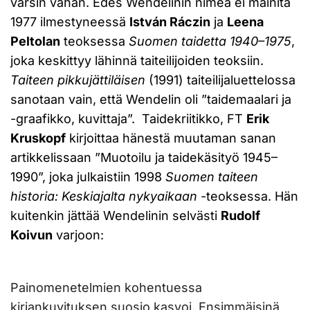
varsin vähän. Edes Wendelinin nimeä ei mainita
1977 ilmestyneessä
István Ráczin
ja
Leena
Peltolan
teoksessa
Suomen taidetta 1940–1975
,
joka keskittyy lähinnä taiteilijoiden teoksiin.
Taiteen pikkujättiläisen
(1991) taiteilijaluettelossa
sanotaan vain, että Wendelin oli ”taidemaalari ja
-graafikko, kuvittaja”. Taidekriitikko, FT
Erik
Kruskopf
kirjoittaa hänestä muutaman sanan
artikkelissaan ”Muotoilu ja taidekäsityö 1945–
1990”, joka julkaistiin 1998
Suomen taiteen
historia: Keskiajalta nykyaikaan
-teoksessa. Hän
kuitenkin jättää Wendelinin selvästi
Rudolf
Koivun
varjoon:
Painomenetelmien kohentuessa
kirjankuvituksen suosio kasvoi. Ensimmäisinä