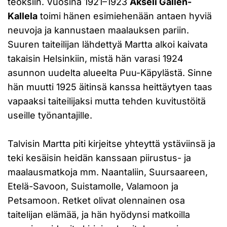
teoksiin. Vuosina 1921–1923
Akseli Gallen-
Kallela
toimi hänen esimiehenään antaen hyviä
neuvoja ja kannustaen maalauksen pariin.
Suuren taiteilijan lähdettyä Martta alkoi kaivata
takaisin Helsinkiin, mistä hän varasi 1924
asunnon uudelta alueelta Puu-Käpylästä. Sinne
hän muutti 1925 äitinsä kanssa heittäytyen taas
vapaaksi taiteilijaksi mutta tehden kuvitustöitä
useille työnantajille.
Talvisin Martta piti kirjeitse yhteyttä ystäviinsä ja
teki kesäisin heidän kanssaan piirustus- ja
maalausmatkoja mm. Naantaliin, Suursaareen,
Etelä-Savoon, Suistamolle, Valamoon ja
Petsamoon. Retket olivat olennainen osa
taitelijan elämää, ja hän hyödynsi matkoilla