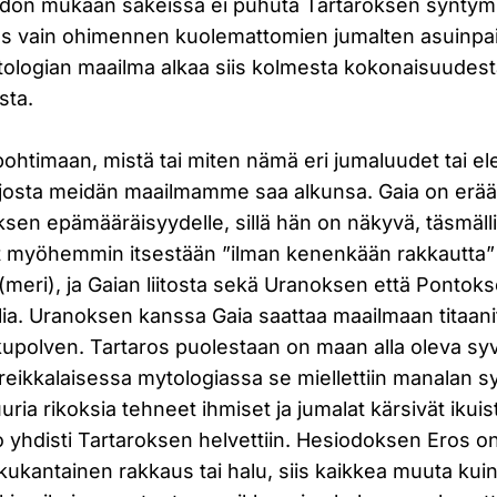
don mukaan säkeissä ei puhuta Tartaroksen syntymi
os vain ohimennen kuolemattomien jumalten asuinpa
tologian maailma alkaa siis kolmesta kokonaisuudes
sta.
ohtimaan, mistä tai miten nämä eri jumaluudet tai el
, josta meidän maailmamme saa alkunsa. Gaia on erä
sen epämääräisyydelle, sillä hän on näkyvä, täsmäl
 myöhemmin itsestään ”ilman kenenkään rakkautta” 
(meri), ja Gaian liitosta sekä Uranoksen että Pontok
lia. Uranoksen kanssa Gaia saattaa maailmaan titaani
polven. Tartaros puolestaan on maan alla oleva syvä
kkalaisessa mytologiassa se miellettiin manalan 
uria rikoksia tehneet ihmiset ja jumalat kärsivät ikuis
itio yhdisti Tartaroksen helvettiin. Hesiodoksen Eros 
kukantainen rakkaus tai halu, siis kaikkea muuta 