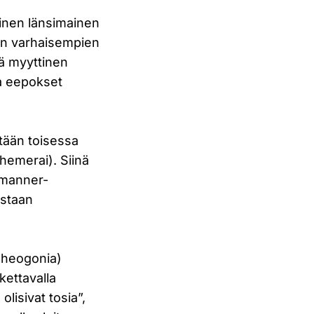
äinen länsimainen
man varhaisempien
nä myyttinen
ta eepokset
tään toisessa
 hemerai). Siinä
 manner-
istaan
Theogonia)
kettavalla
lisivat tosia”,