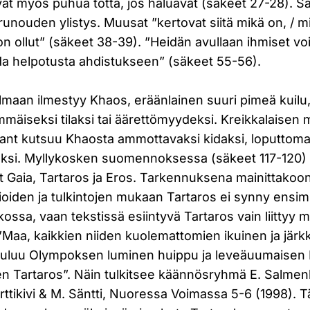
at myös puhua totta, jos haluavat (säkeet 27-28). Sa
unouden ylistys. Muusat ”kertovat siitä mikä on, / m
n ollut” (säkeet 38-39). ”Heidän avullaan ihmiset vo
ada helpotusta ahdistukseen” (säkeet 55-56).
lmaan ilmestyy Khaos, eräänlainen suuri pimeä kuilu, 
äiseksi tilaksi tai äärettömyydeksi. Kreikkalaisen m
ant kutsuu Khaosta ammottavaksi kidaksi, loputtoma
laksi. Myllykosken suomennoksessa (säkeet 117-120
t Gaia, Tartaros ja Eros. Tarkennuksena mainittakoo
tioiden ja tulkintojen mukaan Tartaros ei synny ensi
ossa, vaan tekstissä esiintyvä Tartaros vain liittyy m
”Maa, kaikkien niiden kuolemattomien ikuinen ja jär
e kuuluu Olympoksen luminen huippu ja leveäuumaise
en Tartaros”. Näin tulkitsee käännösryhmä E. Salmenk
rttikivi & M. Säntti, Nuoressa Voimassa 5-6 (1998).