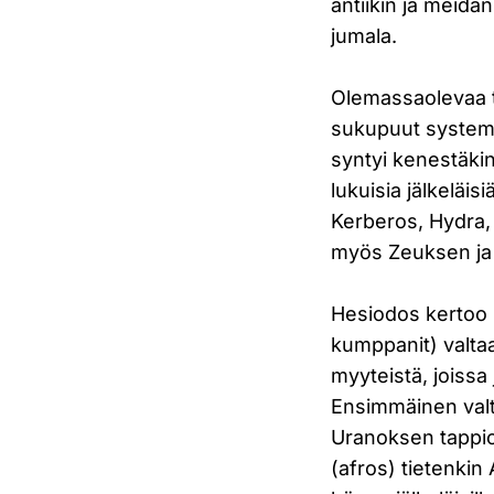
antiikin ja meid
jumala.
Olemassaolevaa t
sukupuut systemaa
syntyi kenestäkin
lukuisia jälkeläis
Kerberos, Hydra, 
myös Zeuksen ja m
Hesiodos kertoo 
kumppanit) valtaa
myyteistä, joissa 
Ensimmäinen valta
Uranoksen tappio
(afros) tietenkin