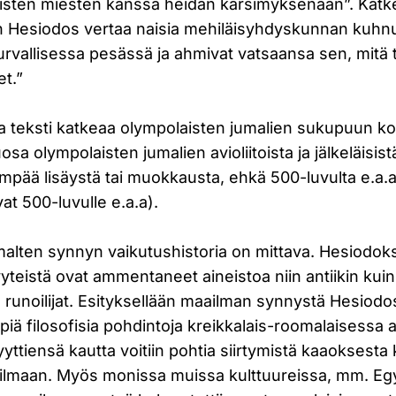
aisten miesten kanssa heidän kärsimyksenään”. Katk
Hesiodos vertaa naisia mehiläisyhdyskunnan kuhnur
turvallisessa pesässä ja ahmivat vatsaansa sen, mitä 
et.”
teksti katkeaa olympolaisten jumalien sukupuun ko
a olympolaisten jumalien avioliitoista ja jälkeläisist
pää lisäystä tai muokkausta, ehkä 500-luvulta e.a.a
vat 500-luvulle e.a.a).
lten synnyn vaikutushistoria on mittava. Hesiodokse
teistä ovat ammentaneet aineistoa niin antiikin ku
 ja runoilijat. Esityksellään maailman synnystä Hesiodo
ä filosofisia pohdintoja kreikkalais-roomalaisessa a
ttiensä kautta voitiin pohtia siirtymistä kaaoksest
ailmaan. Myös monissa muissa kulttuureissa, mm. Egy