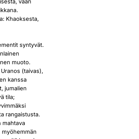
sestä, vaan
ikkana.
ta: Khaoksesta,
ementit syntyvät.
änlainen
linen muoto.
Uranos (taivas),
sen kanssa
t, jumalien
 tila;
syvimmäksi
ta rangaistusta.
on mahtava
kuin myöhemmän