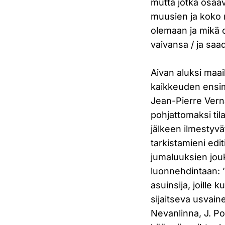
mutta jotka osaav
muusien ja koko r
olemaan ja mikä o
vaivansa / ja sa
Aivan aluksi maai
kaikkeuden ensimm
Jean-Pierre Vern
pohjattomaksi ti
jälkeen ilmestyvä
tarkistamieni edi
jumaluuksien jouk
luonnehdintaan: 
asuinsija, joill
sijaitseva usvain
Nevanlinna, J. Po