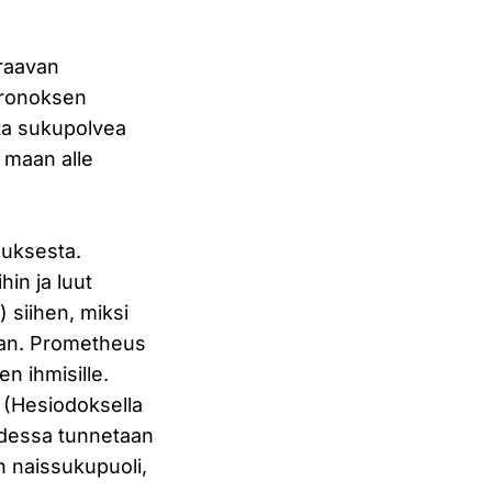
uraavan
Kronoksen
sta sukupolvea
n maan alle
euksesta.
hin ja luut
) siihen, miksi
lihan. Prometheus
en ihmisille.
 (Hesiodoksella
uudessa tunnetaan
n naissukupuoli,