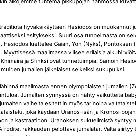
änkin aikojemme tuntema pikkupojan hahmossa kuvatt
raditiota hyväksikäyttäen Hesiodos on muokannut j
ttiseksi esitykseksi. Suuri osa runoelmasta on selvi
. Hesiodos luettelee Gaian, Yön (Nyks), Pontoksen (m
iä. Myyttisessä maailmassa vilisee erilaisia alkuhirviöitä
Khimaira ja Sfinksi ovat tunnetuimpia. Samoin Hesio
uiden jumalien jälkeläiset selkeiksi sukupuiksi.
lähinnä maailmasta ennen olympolaisten jumalien (Z
ntuloa. Jumalten synnyssä on nähty vaikutteita babyl
jumalten vaiheita esitettiin myös tarinoina valtataistel
taistelu, joka käydään Uranos-isän ja Kronos-pojan v
on ja kastraatioon. Uranoksen sukuelimistä syntyy
 Afrodite, rakkauden pelottava jumalatar. Valta siirtyy