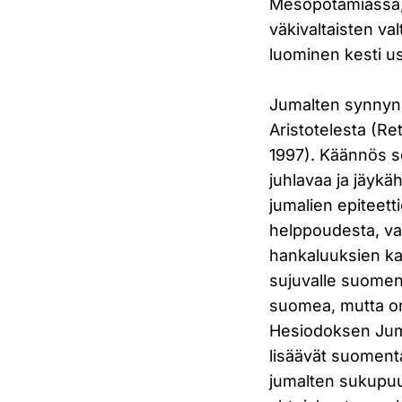
Mesopotamiassa, 
väkivaltaisten val
luominen kesti us
Jumalten synnyn
Aristotelesta (R
1997). Käännös so
juhlavaa ja jäyk
jumalien epiteet
helppoudesta, va
hankaluuksien ka
sujuvalle suomen 
suomea, mutta on
Hesiodoksen Juma
lisäävät suomentaj
jumalten sukupuu