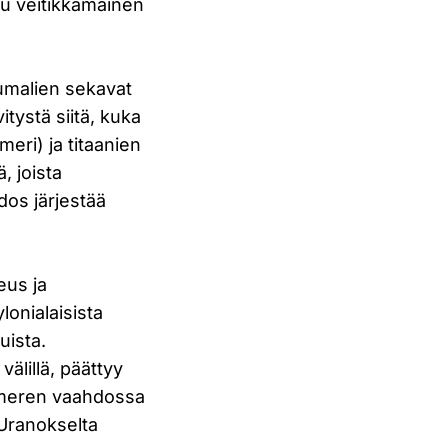
u veitikkamainen
umalien sekavat
tystä siitä, kuka
eri) ja titaanien
, joista
dos järjestää
eus ja
onialaisista
uista.
älillä, päättyy
 meren vaahdossa
 Uranokselta