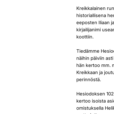
Kreikkalainen run
historiallisena h
eeposten Iliaan j
kirjailijanimi use
koottiin.
Tiedämme Hesiodo
näihin päiviin as
hän kertoo mm. 
Kreikkaan ja jou
perinnöstä.
Hesiodoksen 102
kertoo isoista as
omistuksella Helik