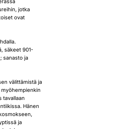
erassa
eihin, jotka
toiset ovat
hdalla.
ä, säkeet 901-
; sanasto ja
n välittämistä ja
in myöhempienkin
s tavallaan
ntiikissa. Hänen
a kosmokseen,
ptissä ja