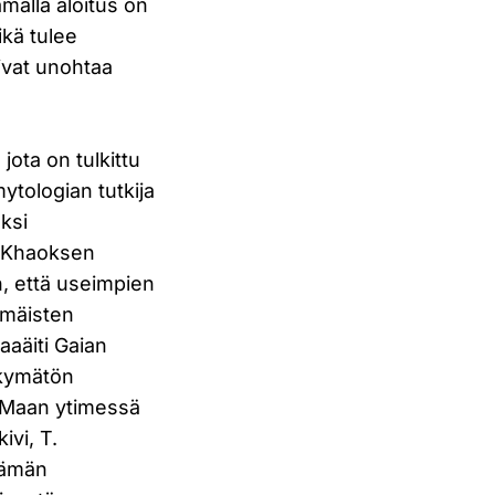
malla aloitus on
ikä tulee
ivat unohtaa
jota on tulkittu
ytologian tutkija
ksi
) Khaoksen
n, että useimpien
mmäisten
aaäiti Gaian
kkymätön
n Maan ytimessä
ivi, T.
 Tämän