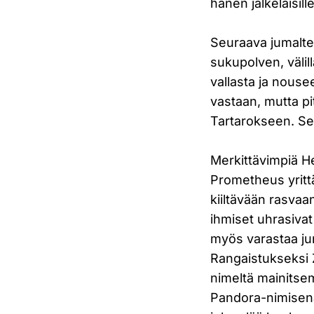
hänen jälkeläisille
Seuraava jumalten
sukupolven, väli
vallasta ja nouse
vastaan, mutta pi
Tartarokseen. Se
Merkittävimpiä H
Prometheus yrittä
kiiltävään rasvaan
ihmiset uhrasivat 
myös varastaa juma
Rangaistukseksi 
nimeltä mainitsem
Pandora-nimisenä