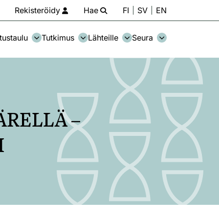
Rekisteröidy
Hae
FI
SV
EN
tustaulu
Tutkimus
Lähteille
Seura
ÄRELLÄ –
I