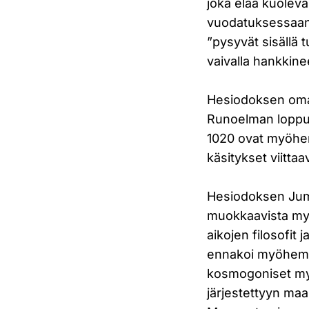
joka elää kuolev
vuodatuksessaan 
”pysyvät sisällä 
vaivalla hankkine
Hesiodoksen oma 
Runoelman loppuos
1020 ovat myöhem
käsitykset viittaa
Hesiodoksen Juma
muokkaavista myy
aikojen filosofit
ennakoi myöhempi
kosmogoniset myy
järjestettyyn ma