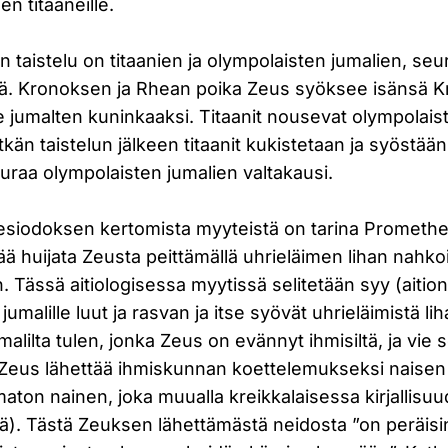
en titaaneille.
 taistelu on titaanien ja olympolaisten jumalien, se
llä. Kronoksen ja Rhean poika Zeus syöksee isänsä 
e jumalten kuninkaaksi. Titaanit nousevat olympolai
tkän taistelun jälkeen titaanit kukistetaan ja syöstää
uraa olympolaisten jumalien valtakausi.
esiodoksen kertomista myyteistä on tarina Prometh
ä huijata Zeusta peittämällä uhrieläimen lihan nahkoi
. Tässä aitiologisessa myytissä selitetään syy (aition
jumalille luut ja rasvan ja itse syövät uhrieläimistä 
lilta tulen, jonka Zeus on evännyt ihmisiltä, ja vie s
Zeus lähettää ihmiskunnan koettelemukseksi naisen
aton nainen, joka muualla kreikkalaisessa kirjallis
). Tästä Zeuksen lähettämästä neidosta ”on peräisi