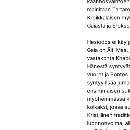
käännösvaihtoeh
mainitaan Tartar
Kreikkalaisen my
Gaiasta ja Erokse
Hesiodos ei käy p
Gaia on Äiti Maa
vastakohta Khaok
Hänestä syntyvät
vuoret ja Pontos 
syntyy lisää juma
ensimmäisen suku
myöhemmässä krei
kolkaksi, jossa su
Kristillinen trad
luonnonvoima, al