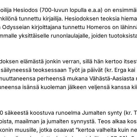
oilija Hesiodos (700-luvun lopulla e.a.a) on ensimm
enkilönä tunnettu kirjailija. Hesiodoksen teoksia hie
a Odysseian kirjoittajana tunnettu Homeros on lähin
ammalle yksittäiselle runonlaulajalle, joiden tuotoksis
ksen elämästä jonkin verran, sillä hän kertoo itses
ti säilyneessä teoksessaan Työt ja päivät (kr. Erga kai
muuttaneensa perheensä mukana Vähästä-Aasiasta
tuneensa isänsä kuoleman jälkeen veljensä kanssa ki
0 säkeestä koostuva runoelma Jumalten synty (kr. 
ioista, maailman ja jumalten synnystä. Teos alkaa kos
onin muusille, jotka osaavat ”kertoa valheita kuin ne o