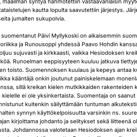
maailman syntyä hahmotettiin vastaavanlaisin myyte
tataistelujen kautta lopulta saavutettiin järjestys. Jä
eita jumalten sukupolvia.
 suomentanut Päivi Myllykoski on aikaisemmin suo
etoriikka ja Runousoppi yhdessä Paavo Hohdin kans
ljuu sujuvasti ja kirkkaasti, vaikka Hesiodoksen kreik
ähköä. Runoelman eeppisyyteen kuuluu jatkuva tiettyj
tien toisto. Suomennoksen kuulaus ja kepeys antaa k
ikka kääntäjä onkin joutunut painiskelemaan monenl
nssa, sillä kreikan kielen mutkikkaiden rakenteiden
kielelle ei ole yksinkertaista. Suomentaja on saanut
nistunut kuitenkin säilyttämään tuntuman alkuteksti
lten synnyn käyttökelpoisuutta varsinkin ns. suurell
an kirjoittama johdanto ja selitykset sekä liitteenä ol
sta. Johdannossa valotetaan Hesiodoksen ajan krei