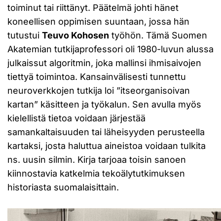
toiminut tai riittänyt. Päätelmä johti hänet
koneellisen oppimisen suuntaan, jossa hän
tutustui
Teuvo Kohosen
työhön. Tämä Suomen
Akatemian tutkijaprofessori oli 1980-luvun alussa
julkaissut algoritmin, joka mallinsi ihmisaivojen
tiettyä toimintoa. Kansainvälisesti tunnettu
neuroverkkojen tutkija loi ”itseorganisoivan
kartan” käsitteen ja työkalun. Sen avulla myös
kielellistä tietoa voidaan järjestää
samankaltaisuuden tai läheisyyden perusteella
kartaksi, josta haluttua aineistoa voidaan tulkita
ns. uusin silmin. Kirja tarjoaa toisin sanoen
kiinnostavia katkelmia tekoälytutkimuksen
historiasta suomalaisittain.