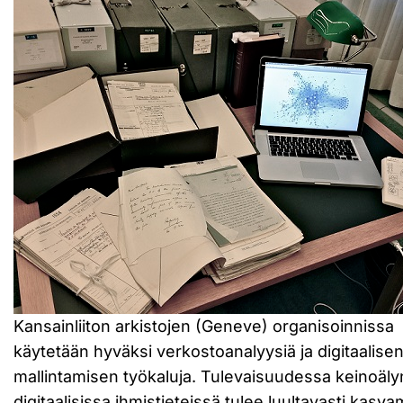
Kansainliiton arkistojen (Geneve) organisoinnissa
käytetään hyväksi verkostoanalyysiä ja digitaalise
mallintamisen työkaluja. Tulevaisuudessa keinoälyn
digitaalisissa ihmistieteissä tulee luultavasti kasv