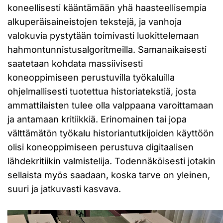
koneellisesti kääntämään yhä haasteellisempia
alkuperäisaineistojen tekstejä, ja vanhoja
valokuvia pystytään toimivasti luokittelemaan
hahmontunnistusalgoritmeilla. Samanaikaisesti
saatetaan kohdata massiivisesti
koneoppimiseen perustuvilla työkaluilla
ohjelmallisesti tuotettua historiatekstiä, josta
ammattilaisten tulee olla valppaana varoittamaan
ja antamaan kritiikkiä. Erinomainen tai jopa
välttämätön työkalu historiantutkijoiden käyttöön
olisi koneoppimiseen perustuva digitaalisen
lähdekritiikin valmistelija. Todennäköisesti jotakin
sellaista myös saadaan, koska tarve on yleinen,
suuri ja jatkuvasti kasvava.