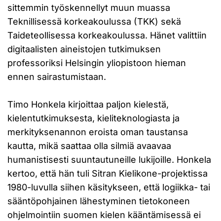
sittemmin työskennellyt muun muassa
Teknillisessä korkeakoulussa (TKK) sekä
Taideteollisessa korkeakoulussa. Hänet valittiin
digitaalisten aineistojen tutkimuksen
professoriksi Helsingin yliopistoon hieman
ennen sairastumistaan.
Timo Honkela kirjoittaa paljon kielestä,
kielentutkimuksesta, kieliteknologiasta ja
merkityksenannon eroista oman taustansa
kautta, mikä saattaa olla silmiä avaavaa
humanistisesti suuntautuneille lukijoille. Honkela
kertoo, että hän tuli Sitran Kielikone-projektissa
1980-luvulla siihen käsitykseen, että logiikka- tai
sääntöpohjainen lähestyminen tietokoneen
ohjelmointiin suomen kielen kääntämisessä ei