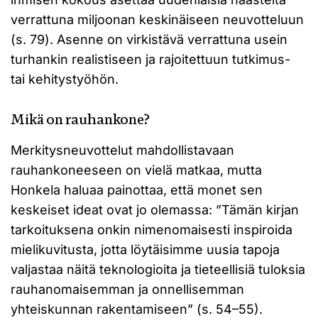
verrattuna miljoonan keskinäiseen neuvotteluun
(s. 79). Asenne on virkistävä verrattuna usein
turhankin realistiseen ja rajoitettuun tutkimus-
tai kehitystyöhön.
Mikä on rauhankone?
Merkitysneuvottelut mahdollistavaan
rauhankoneeseen on vielä matkaa, mutta
Honkela haluaa painottaa, että monet sen
keskeiset ideat ovat jo olemassa: ”Tämän kirjan
tarkoituksena onkin nimenomaisesti inspiroida
mielikuvitusta, jotta löytäisimme uusia tapoja
valjastaa näitä teknologioita ja tieteellisiä tuloksia
rauhanomaisemman ja onnellisemman
yhteiskunnan rakentamiseen” (s. 54–55).