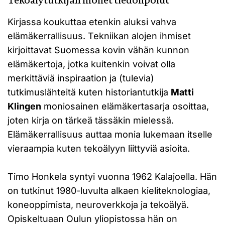
Tekoälytutkijan monet tiedonpolut
Kirjassa koukuttaa etenkin aluksi vahva
elämäkerrallisuus. Tekniikan alojen ihmiset
kirjoittavat Suomessa kovin vähän kunnon
elämäkertoja, jotka kuitenkin voivat olla
merkittäviä inspiraation ja (tulevia)
tutkimuslähteitä kuten historiantutkija
Matti
Klingen
moniosainen elämäkertasarja osoittaa,
joten kirja on tärkeä tässäkin mielessä.
Elämäkerrallisuus auttaa monia lukemaan itselle
vieraampia kuten tekoälyyn liittyviä asioita.
Timo Honkela syntyi vuonna 1962 Kalajoella. Hän
on tutkinut 1980-luvulta alkaen kieliteknologiaa,
koneoppimista, neuroverkkoja ja tekoälyä.
Opiskeltuaan Oulun yliopistossa hän on