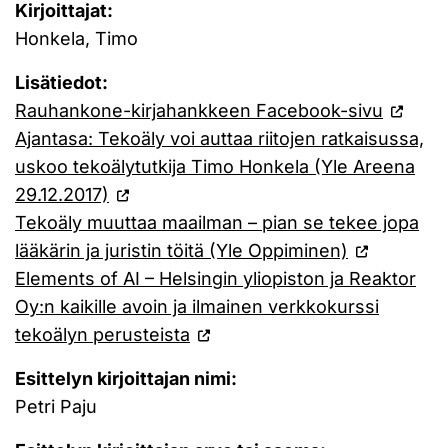
Kirjoittajat:
Honkela, Timo
Lisätiedot:
Rauhankone-kirjahankkeen Facebook-sivu
Ajantasa: Tekoäly voi auttaa riitojen ratkaisussa,
uskoo tekoälytutkija Timo Honkela (Yle Areena
29.12.2017)
Tekoäly muuttaa maailman – pian se tekee jopa
lääkärin ja juristin töitä (Yle Oppiminen)
Elements of AI – Helsingin yliopiston ja Reaktor
Oy:n kaikille avoin ja ilmainen verkkokurssi
tekoälyn perusteista
Esittelyn kirjoittajan nimi:
Petri Paju