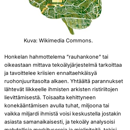
Kuva: Wikimedia Commons.
Honkelan hahmottelema ”rauhankone” tai
oikeastaan mittava tekoälyjärjestelmä tarkoittaa
ja tavoittelee kriisien ennaltaehkäisyä
ruohonjuuritasolta alkaen. Yhtäältä parannukset
lähtevät liikkeelle ihmisten arkisten ristiriitojen
lievittämisestä. Toisaalta kehittyneen
konekääntämisen avulla tuhat, miljoona tai
vaikka miljardi ihmistä voisi keskustella jostakin
asiasta samanaikaisesti, ja tekoäly analysoisi
mahdollisia merkityseroja ja mielipiteitä, tekisi