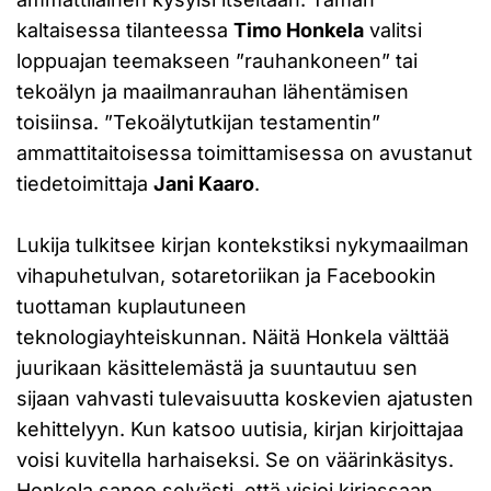
kaltaisessa tilanteessa
Timo Honkela
valitsi
loppuajan teemakseen ”rauhankoneen” tai
tekoälyn ja maailmanrauhan lähentämisen
toisiinsa. ”Tekoälytutkijan testamentin”
ammattitaitoisessa toimittamisessa on avustanut
tiedetoimittaja
Jani Kaaro
.
Lukija tulkitsee kirjan kontekstiksi nykymaailman
vihapuhetulvan, sotaretoriikan ja Facebookin
tuottaman kuplautuneen
teknologiayhteiskunnan. Näitä Honkela välttää
juurikaan käsittelemästä ja suuntautuu sen
sijaan vahvasti tulevaisuutta koskevien ajatusten
kehittelyyn. Kun katsoo uutisia, kirjan kirjoittajaa
voisi kuvitella harhaiseksi. Se on väärinkäsitys.
Honkela sanoo selvästi, että visioi kirjassaan