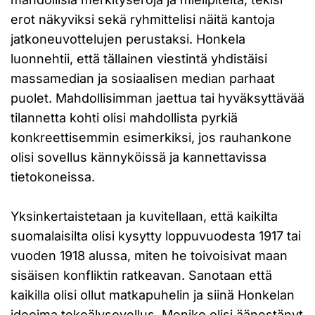
erot näkyviksi sekä ryhmittelisi näitä kantoja
jatkoneuvottelujen perustaksi. Honkela
luonnehtii, että tällainen viestintä yhdistäisi
massamedian ja sosiaalisen median parhaat
puolet. Mahdollisimman jaettua tai hyväksyttävää
tilannetta kohti olisi mahdollista pyrkiä
konkreettisemmin esimerkiksi, jos rauhankone
olisi sovellus kännyköissä ja kannettavissa
tietokoneissa.
Yksinkertaistetaan ja kuvitellaan, että kaikilta
suomalaisilta olisi kysytty loppuvuodesta 1917 tai
vuoden 1918 alussa, miten he toivoisivat maan
sisäisen konfliktin ratkeavan. Sanotaan että
kaikilla olisi ollut matkapuhelin ja siinä Honkelan
ideoima tekoälysovellus. Moniko olisi äänestänyt