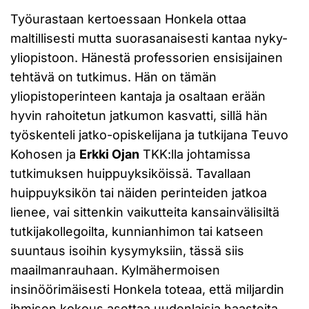
Työurastaan kertoessaan Honkela ottaa
maltillisesti mutta suorasanaisesti kantaa nyky-
yliopistoon. Hänestä professorien ensisijainen
tehtävä on tutkimus. Hän on tämän
yliopistoperinteen kantaja ja osaltaan erään
hyvin rahoitetun jatkumon kasvatti, sillä hän
työskenteli jatko-opiskelijana ja tutkijana Teuvo
Kohosen ja
Erkki Ojan
TKK:lla johtamissa
tutkimuksen huippuyksiköissä. Tavallaan
huippuyksikön tai näiden perinteiden jatkoa
lienee, vai sittenkin vaikutteita kansainvälisiltä
tutkijakollegoilta, kunnianhimon tai katseen
suuntaus isoihin kysymyksiin, tässä siis
maailmanrauhaan. Kylmähermoisen
insinöörimäisesti Honkela toteaa, että miljardin
ihmisen kokous asettaa uudenlaisia haasteita