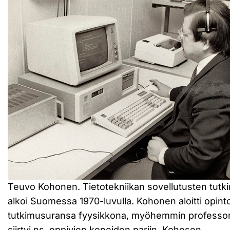
Teuvo Kohonen. Tietotekniikan sovellutusten tutk
alkoi Suomessa 1970-luvulla. Kohonen aloitti opint
tutkimusuransa fyysikkona, myöhemmin professor
siirtyi ns. oppivien koneiden pariin. Kohosen