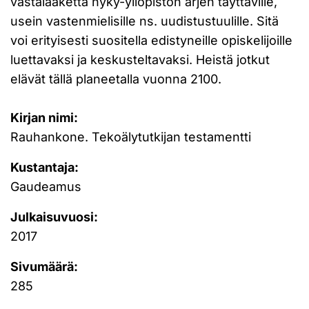
vastalääkettä nyky-yliopiston arjen täyttäville,
usein vastenmielisille ns. uudistustuulille. Sitä
voi erityisesti suositella edistyneille opiskelijoille
luettavaksi ja keskusteltavaksi. Heistä jotkut
elävät tällä planeetalla vuonna 2100.
Kirjan nimi:
Rauhankone. Tekoälytutkijan testamentti
Kustantaja:
Gaudeamus
Julkaisuvuosi:
2017
Sivumäärä:
285