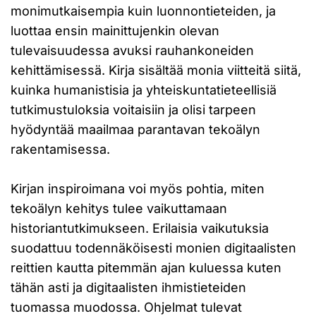
monimutkaisempia kuin luonnontieteiden, ja
luottaa ensin mainittujenkin olevan
tulevaisuudessa avuksi rauhankoneiden
kehittämisessä. Kirja sisältää monia viitteitä siitä,
kuinka humanistisia ja yhteiskuntatieteellisiä
tutkimustuloksia voitaisiin ja olisi tarpeen
hyödyntää maailmaa parantavan tekoälyn
rakentamisessa.
Kirjan inspiroimana voi myös pohtia, miten
tekoälyn kehitys tulee vaikuttamaan
historiantutkimukseen. Erilaisia vaikutuksia
suodattuu todennäköisesti monien digitaalisten
reittien kautta pitemmän ajan kuluessa kuten
tähän asti ja digitaalisten ihmistieteiden
tuomassa muodossa. Ohjelmat tulevat