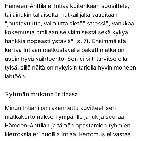
Hämeen-Anttila ei Intiaa kuitenkaan suosittele,
tai ainakin tällaiselta matkailijalta vaaditaan
”joustavuutta, valmiutta sietää stressiä, vankkaa
kokemusta omillaan selviämisestä sekä kykyä
hankkia nopeasti ystäviä” (s. 7). Ensimmäistä
kertaa Intiaan matkustavalle pakettimatka on
usein hyvä vaihtoehto. Sen ei silti tarvitse olla
tylsä, sillä näitä on nykyisin tarjolla hyvin moneen
lähtöön.
Ryhmän mukana Intiassa
Minun Intiani on rakennettu kuvitteellisen
matkakertomuksen ympärille ja lukija seuraa
Hämeen-Anttilan ja tämän opastamien ryhmien
kierroksia eri puolilla Intiaa. Kertomus ei vastaa