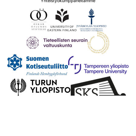
Yhteistyökumppaneitamme