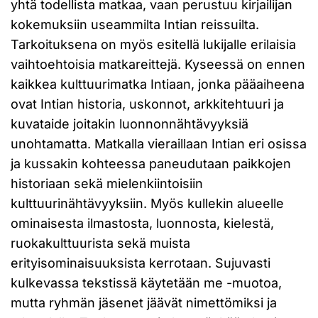
yhtä todellista matkaa, vaan perustuu kirjailijan
kokemuksiin useammilta Intian reissuilta.
Tarkoituksena on myös esitellä lukijalle erilaisia
vaihtoehtoisia matkareittejä. Kyseessä on ennen
kaikkea kulttuurimatka Intiaan, jonka pääaiheena
ovat Intian historia, uskonnot, arkkitehtuuri ja
kuvataide joitakin luonnonnähtävyyksiä
unohtamatta. Matkalla vieraillaan Intian eri osissa
ja kussakin kohteessa paneudutaan paikkojen
historiaan sekä mielenkiintoisiin
kulttuurinähtävyyksiin. Myös kullekin alueelle
ominaisesta ilmastosta, luonnosta, kielestä,
ruokakulttuurista sekä muista
erityisominaisuuksista kerrotaan. Sujuvasti
kulkevassa tekstissä käytetään me -muotoa,
mutta ryhmän jäsenet jäävät nimettömiksi ja