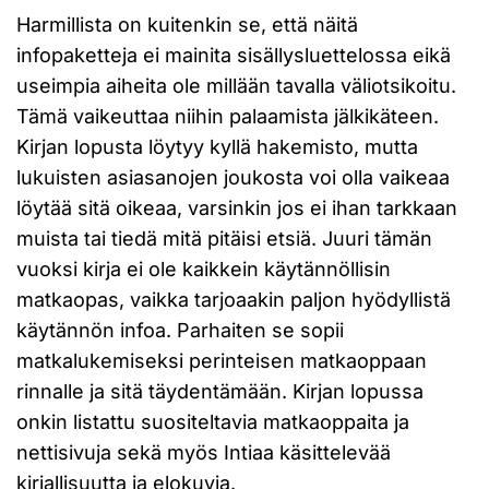
Harmillista on kuitenkin se, että näitä
infopaketteja ei mainita sisällysluettelossa eikä
useimpia aiheita ole millään tavalla väliotsikoitu.
Tämä vaikeuttaa niihin palaamista jälkikäteen.
Kirjan lopusta löytyy kyllä hakemisto, mutta
lukuisten asiasanojen joukosta voi olla vaikeaa
löytää sitä oikeaa, varsinkin jos ei ihan tarkkaan
muista tai tiedä mitä pitäisi etsiä. Juuri tämän
vuoksi kirja ei ole kaikkein käytännöllisin
matkaopas, vaikka tarjoaakin paljon hyödyllistä
käytännön infoa. Parhaiten se sopii
matkalukemiseksi perinteisen matkaoppaan
rinnalle ja sitä täydentämään. Kirjan lopussa
onkin listattu suositeltavia matkaoppaita ja
nettisivuja sekä myös Intiaa käsittelevää
kirjallisuutta ja elokuvia.