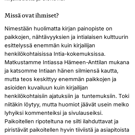
Missä ovat ihmiset?
Nimestään huolimatta kirjan painopiste on
paikkojen, nähtävyyksien ja intialaisen kulttuurin
esittelyssä enemmän kuin kirjailijan
henkilökohtaisissa Intia-kokemuksissa.
Matkustamme Intiassa Hämeen-Anttilan mukana
ja katsomme Intiaan hänen silmiensä kautta,
mutta teos keskittyy enemmän paikkojen ja
asioiden kuvailuun kuin kirjailijan
henkilökohtaisiin ajatuksiin ja tuntemuksiin. Toki
niitäkin löytyy, mutta huomiot jäävät usein melko
lyhyiksi kommenteiksi ja sivulauseiksi.
Paikoitellen ripoteltuna ne silti ilahduttavat ja
piristävät paikoitellen hyvin tiiviistä ja asiapitoista