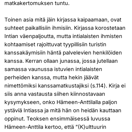
matkakertomuksen tuntu.
Toinen asia mitä jäin kirjassa kaipaamaan, ovat
suhteet paikallisiin ihmisiin. Kirjassa korostetaan
Intian väenpaljoutta, mutta intialaisten ihmisten
kohtaamiset rajoittuvat tyypillisiin turistin
kanssakäymisiin häntä palvelevien henkilöiden
kanssa. Kerran ollaan junassa, jossa jutellaan
samassa vaunussa istuvien intialaisten
perheiden kanssa, mutta hekin jäävät
nimettömiksi kanssamatkustajiksi (s.114). Kirja ei
siis anna vastausta siihen kiinnostavaan
kysymykseen, onko Hämeen-Anttilalla paljon
ystäviä Intiassa ja mitä hän on heidän kauttaan
oppinut. Teoksen ensimmäisessä luvussa
Hämeen-Anttila kertoo, että ”(K)ulttuurin