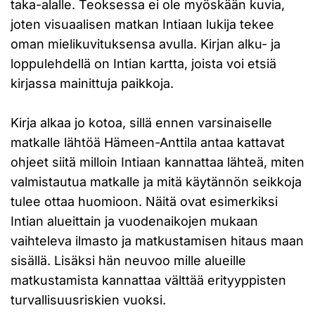
taka-alalle. Teoksessa ei ole myöskään kuvia,
joten visuaalisen matkan Intiaan lukija tekee
oman mielikuvituksensa avulla. Kirjan alku- ja
loppulehdellä on Intian kartta, joista voi etsiä
kirjassa mainittuja paikkoja.
Kirja alkaa jo kotoa, sillä ennen varsinaiselle
matkalle lähtöä Hämeen-Anttila antaa kattavat
ohjeet siitä milloin Intiaan kannattaa lähteä, miten
valmistautua matkalle ja mitä käytännön seikkoja
tulee ottaa huomioon. Näitä ovat esimerkiksi
Intian alueittain ja vuodenaikojen mukaan
vaihteleva ilmasto ja matkustamisen hitaus maan
sisällä. Lisäksi hän neuvoo mille alueille
matkustamista kannattaa välttää erityyppisten
turvallisuusriskien vuoksi.