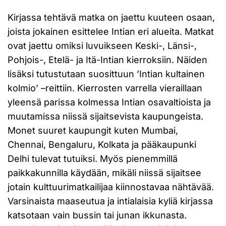
Kirjassa tehtävä matka on jaettu kuuteen osaan,
joista jokainen esittelee Intian eri alueita. Matkat
ovat jaettu omiksi luvuikseen Keski-, Länsi-,
Pohjois-, Etelä- ja Itä-Intian kierroksiin. Näiden
lisäksi tutustutaan suosittuun ’Intian kultainen
kolmio’ –reittiin. Kierrosten varrella vieraillaan
yleensä parissa kolmessa Intian osavaltioista ja
muutamissa niissä sijaitsevista kaupungeista.
Monet suuret kaupungit kuten Mumbai,
Chennai, Bengaluru, Kolkata ja pääkaupunki
Delhi tulevat tutuiksi. Myös pienemmillä
paikkakunnilla käydään, mikäli niissä sijaitsee
jotain kulttuurimatkailijaa kiinnostavaa nähtävää.
Varsinaista maaseutua ja intialaisia kyliä kirjassa
katsotaan vain bussin tai junan ikkunasta.