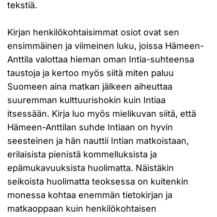
tekstiä.
Kirjan henkilökohtaisimmat osiot ovat sen
ensimmäinen ja viimeinen luku, joissa Hämeen-
Anttila valottaa hieman oman Intia-suhteensa
taustoja ja kertoo myös siitä miten paluu
Suomeen aina matkan jälkeen aiheuttaa
suuremman kulttuurishokin kuin Intiaa
itsessään. Kirja luo myös mielikuvan siitä, että
Hämeen-Anttilan suhde Intiaan on hyvin
seesteinen ja hän nauttii Intian matkoistaan,
erilaisista pienistä kommelluksista ja
epämukavuuksista huolimatta. Näistäkin
seikoista huolimatta teoksessa on kuitenkin
monessa kohtaa enemmän tietokirjan ja
matkaoppaan kuin henkilökohtaisen