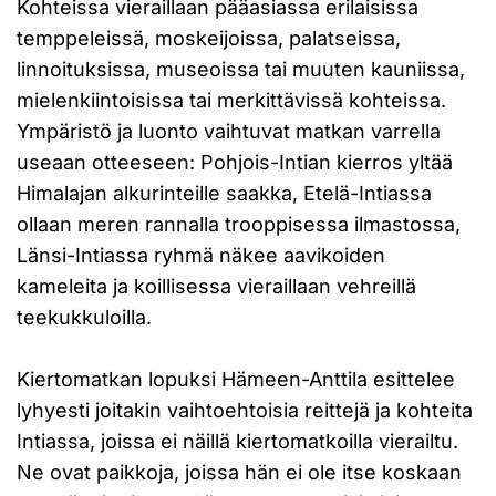
Kohteissa vieraillaan pääasiassa erilaisissa
temppeleissä, moskeijoissa, palatseissa,
linnoituksissa, museoissa tai muuten kauniissa,
mielenkiintoisissa tai merkittävissä kohteissa.
Ympäristö ja luonto vaihtuvat matkan varrella
useaan otteeseen: Pohjois-Intian kierros yltää
Himalajan alkurinteille saakka, Etelä-Intiassa
ollaan meren rannalla trooppisessa ilmastossa,
Länsi-Intiassa ryhmä näkee aavikoiden
kameleita ja koillisessa vieraillaan vehreillä
teekukkuloilla.
Kiertomatkan lopuksi Hämeen-Anttila esittelee
lyhyesti joitakin vaihtoehtoisia reittejä ja kohteita
Intiassa, joissa ei näillä kiertomatkoilla vierailtu.
Ne ovat paikkoja, joissa hän ei ole itse koskaan