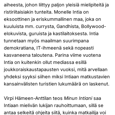
aiheesta, johon liittyy paljon yleisiä mielipiteitä ja
ristiriitaisiakin tunteita. Monelle Intia on
eksoottinen ja eriskummallinen maa, joka on
kuuluista mm. currysta, Gandhista, Bollywood-
elokuvista, guruista ja kastilaitoksesta. Intia
tunnetaan myös maailman suurimpana
demokratiana, IT-ihmeenä sekä nopeasti
kasvaneena taloutena. Parina viime vuotena
Intia on kuitenkin ollut mediassa esillä
joukkoraiskaustapausten vuoksi, mitä arvellaan
yhdeksi syyksi siihen miksi Intiaan matkustavien
kansainvälisten turistien lukumäärä on laskenut.
Virpi Hämeen-Anttilan teos
Minun Intiani
saa
Intiaan mielivän lukijan rauhoittumaan, sillä se
antaa selkeitä ohjeita siitä, kuinka matkailija voi