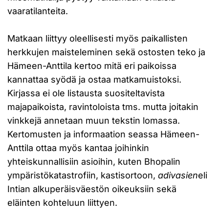
vaaratilanteita.
Matkaan liittyy oleellisesti myös paikallisten
herkkujen maisteleminen sekä ostosten teko ja
Hämeen-Anttila kertoo mitä eri paikoissa
kannattaa syödä ja ostaa matkamuistoksi.
Kirjassa ei ole listausta suositeltavista
majapaikoista, ravintoloista tms. mutta joitakin
vinkkejä annetaan muun tekstin lomassa.
Kertomusten ja informaation seassa Hämeen-
Anttila ottaa myös kantaa joihinkin
yhteiskunnallisiin asioihin, kuten Bhopalin
ympäristökatastrofiin, kastisortoon,
adivasien
eli
Intian alkuperäisväestön oikeuksiin sekä
eläinten kohteluun liittyen.