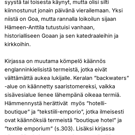
syystä tai toisesta käynyt, mutta olisi silti
kiinnostunut jonain päivänä vierailemaan. Yksi
niistä on Goa, mutta rannalla loikoilun sijaan
Hämeen-Anttila tutustuisi vanhaan,
historialliseen Goaan ja sen katedraaleihin ja
kirkkoihin.
Kirjassa on muutama kömpelö käännös
englanninkielisistä termeistä, jotka eivät
välttämättä aukea lukijalle. Keralan ”backwaters”
-alue on käännetty saaristomereksi, vaikka
sisävesialue lienee lähempänä oikeaa termiä.
Hämmennystä herättivät myös ”hotelli-
boutique” ja ”tekstiili-emporio”, jotka ilmeisesti
ovat käännöksiä termeistä ”boutique hotel” ja
”textile emporium” (s.303). Lisäksi kirjassa