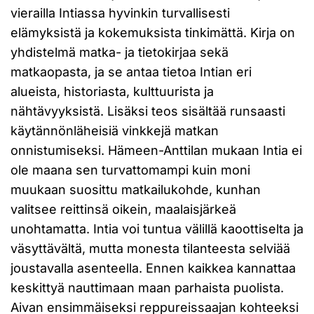
vierailla Intiassa hyvinkin turvallisesti
elämyksistä ja kokemuksista tinkimättä. Kirja on
yhdistelmä matka- ja tietokirjaa sekä
matkaopasta, ja se antaa tietoa Intian eri
alueista, historiasta, kulttuurista ja
nähtävyyksistä. Lisäksi teos sisältää runsaasti
käytännönläheisiä vinkkejä matkan
onnistumiseksi. Hämeen-Anttilan mukaan Intia ei
ole maana sen turvattomampi kuin moni
muukaan suosittu matkailukohde, kunhan
valitsee reittinsä oikein, maalaisjärkeä
unohtamatta. Intia voi tuntua välillä kaoottiselta ja
väsyttävältä, mutta monesta tilanteesta selviää
joustavalla asenteella. Ennen kaikkea kannattaa
keskittyä nauttimaan maan parhaista puolista.
Aivan ensimmäiseksi reppureissaajan kohteeksi