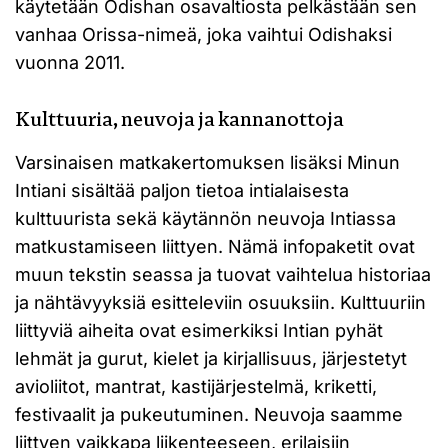
käytetään Odishan osavaltiosta pelkästään sen
vanhaa Orissa-nimeä, joka vaihtui Odishaksi
vuonna 2011.
Kulttuuria, neuvoja ja kannanottoja
Varsinaisen matkakertomuksen lisäksi Minun
Intiani sisältää paljon tietoa intialaisesta
kulttuurista sekä käytännön neuvoja Intiassa
matkustamiseen liittyen. Nämä infopaketit ovat
muun tekstin seassa ja tuovat vaihtelua historiaa
ja nähtävyyksiä esitteleviin osuuksiin. Kulttuuriin
liittyviä aiheita ovat esimerkiksi Intian pyhät
lehmät ja gurut, kielet ja kirjallisuus, järjestetyt
avioliitot, mantrat, kastijärjestelmä, kriketti,
festivaalit ja pukeutuminen. Neuvoja saamme
liittyen vaikkapa liikenteeseen, erilaisiin