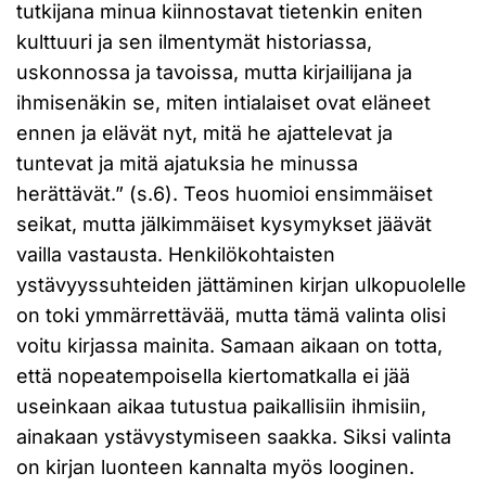
tutkijana minua kiinnostavat tietenkin eniten
kulttuuri ja sen ilmentymät historiassa,
uskonnossa ja tavoissa, mutta kirjailijana ja
ihmisenäkin se, miten intialaiset ovat eläneet
ennen ja elävät nyt, mitä he ajattelevat ja
tuntevat ja mitä ajatuksia he minussa
herättävät.” (s.6). Teos huomioi ensimmäiset
seikat, mutta jälkimmäiset kysymykset jäävät
vailla vastausta. Henkilökohtaisten
ystävyyssuhteiden jättäminen kirjan ulkopuolelle
on toki ymmärrettävää, mutta tämä valinta olisi
voitu kirjassa mainita. Samaan aikaan on totta,
että nopeatempoisella kiertomatkalla ei jää
useinkaan aikaa tutustua paikallisiin ihmisiin,
ainakaan ystävystymiseen saakka. Siksi valinta
on kirjan luonteen kannalta myös looginen.