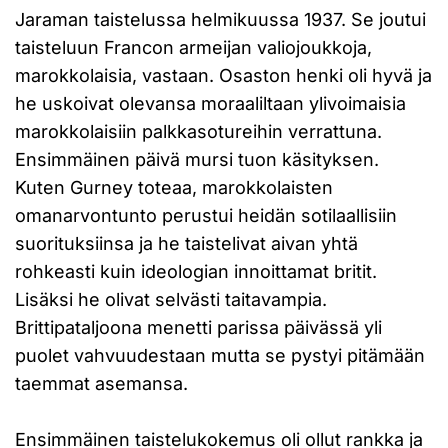
Jaraman taistelussa helmikuussa 1937. Se joutui
taisteluun Francon armeijan valiojoukkoja,
marokkolaisia, vastaan. Osaston henki oli hyvä ja
he uskoivat olevansa moraaliltaan ylivoimaisia
marokkolaisiin palkkasotureihin verrattuna.
Ensimmäinen päivä mursi tuon käsityksen.
Kuten Gurney toteaa, marokkolaisten
omanarvontunto perustui heidän sotilaallisiin
suorituksiinsa ja he taistelivat aivan yhtä
rohkeasti kuin ideologian innoittamat britit.
Lisäksi he olivat selvästi taitavampia.
Brittipataljoona menetti parissa päivässä yli
puolet vahvuudestaan mutta se pystyi pitämään
taemmat asemansa.
Ensimmäinen taistelukokemus oli ollut rankka ja