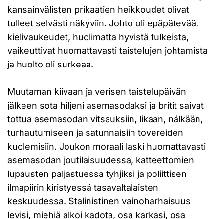
kansainvälisten prikaatien heikkoudet olivat
tulleet selvästi näkyviin. Johto oli epäpätevää,
kielivaukeudet, huolimatta hyvistä tulkeista,
vaikeuttivat huomattavasti taistelujen johtamista
ja huolto oli surkeaa.
Muutaman kiivaan ja verisen taistelupäivän
jälkeen sota hiljeni asemasodaksi ja britit saivat
tottua asemasodan vitsauksiin, likaan, nälkään,
turhautumiseen ja satunnaisiin tovereiden
kuolemisiin. Joukon moraali laski huomattavasti
asemasodan joutilaisuudessa, katteettomien
lupausten paljastuessa tyhjiksi ja poliittisen
ilmapiirin kiristyessä tasavaltalaisten
keskuudessa. Stalinistinen vainoharhaisuus
levisi, miehiä alkoi kadota, osa karkasi, osa