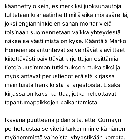
käännetty oikein, esimerkiksi juoksuhautoja
tulitetaan kranaatinheittimillä eikä mörssäreillä,
joksi englanninkielen sanan mortar vielä
toisinaan suomennetaan vaikka yhteydestä
näkee selvästi mistä on kyse. Kääntäjä Marko
Homeen asiantuntevat selventävät alaviitteet
kiitettävästi päivittävät kirjoittajan esittämiä
tietoja uusimman tutkimuksen mukaisiksi ja
myös antavat perustiedot eräistä kirjassa
mainituista henkilöistä ja järjestöistä. Lisäksi
kirjassa on kaksi karttaa, jotka helpottavat
tapahtumapaikkojen paikantamista.
Ikävänä puutteena pidän sitä, ettei Gurneyn
perhetaustaa selvitetä tarkemmin eikä hänen
myöhemmistä vaiheista lyhyestikään kerrota.