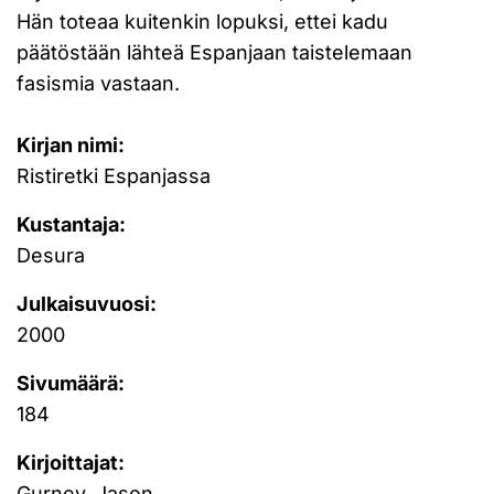
Hän toteaa kuitenkin lopuksi, ettei kadu
päätöstään lähteä Espanjaan taistelemaan
fasismia vastaan.
Kirjan nimi:
Ristiretki Espanjassa
Kustantaja:
Desura
Julkaisuvuosi:
2000
Sivumäärä:
184
Kirjoittajat:
Gurney, Jason