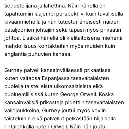
tiedustelijana ja lähettinä. Näin hänellä on
tapahtumiin laajempi perspektiivi kuin tavallisella
kiväärimiehellä ja hän tutustui läheisesti näiden
pataljoonien johtajiin sekä tapasi myös prikaatin
johtoa. Lisäksi hänellä oli kielitaitoisena miehenä
mahdollisuus kontakteihin myös muiden kuin
englantia puhuvien kanssa.
Gurney palveli kansainvälisessä prikaatissa
kuten valtaosa Espanjassa tasavaltalaisten
puolella taistelleista ulkomaalaisista eikä
puoluemiliisissä kuten George Orwell. Koska
kansainvälisiä prikaateja pidettiin tasavaltalaisten
valiojoukkoina, Gurney joutui myös koviin
taisteluihin eikä palvellut pelkästään hiljaisella
rintalohkolla kuten Orwell. Näin hän joutui