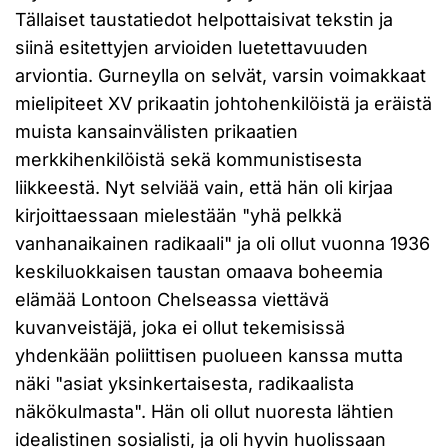
Tällaiset taustatiedot helpottaisivat tekstin ja
siinä esitettyjen arvioiden luetettavuuden
arviontia. Gurneylla on selvät, varsin voimakkaat
mielipiteet XV prikaatin johtohenkilöistä ja eräistä
muista kansainvälisten prikaatien
merkkihenkilöistä sekä kommunistisesta
liikkeestä. Nyt selviää vain, että hän oli kirjaa
kirjoittaessaan mielestään "yhä pelkkä
vanhanaikainen radikaali" ja oli ollut vuonna 1936
keskiluokkaisen taustan omaava boheemia
elämää Lontoon Chelseassa viettävä
kuvanveistäjä, joka ei ollut tekemisissä
yhdenkään poliittisen puolueen kanssa mutta
näki "asiat yksinkertaisesta, radikaalista
näkökulmasta". Hän oli ollut nuoresta lähtien
idealistinen sosialisti, ja oli hyvin huolissaan