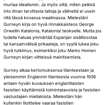
murtaa idealismin. Ja myös siitä, miten pelkkä
into ilman tarvittavia taitoja ja välineitä ei usein
riitä tässä kovassa maailmassa. Mielestäni
Gurneyn kirja on hyvä rinnakkaisteos George
Orwellin Katalonia, Katalonia! teokselle. Mutta jos
todella haluaa ymmärtää Espanjan sisällissotaa
tai kansainvälisiä prikaateja, on syytä lukea joku
hyvä tutkimus, esimerkiksi joku Marko Homen
Gurneyn kirjan viitteissä mainitsemista.
Gurney alkaa kertomuksensa tilanteestaan ja
yleisemmin Englannin tilanteesta vuonna 1936
antaen hyvän kuvauksen englantilaisten
fasistien käyttämistä toimintatavoista ja fasistien
vastustajien mielialoista. Mielestäni hän
kuitenkin liioittelee vaaraa fasistien