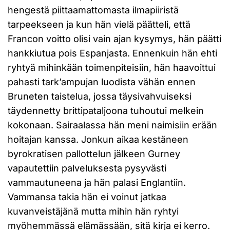
hengestä piittaamattomasta ilmapiiristä
tarpeekseen ja kun hän vielä päätteli, että
Francon voitto olisi vain ajan kysymys, hän päätti
hankkiutua pois Espanjasta. Ennenkuin hän ehti
ryhtyä mihinkään toimenpiteisiin, hän haavoittui
pahasti tark’ampujan luodista vähän ennen
Bruneten taistelua, jossa täysivahvuiseksi
täydennetty brittipataljoona tuhoutui melkein
kokonaan. Sairaalassa hän meni naimisiin erään
hoitajan kanssa. Jonkun aikaa kestäneen
byrokratisen pallottelun jälkeen Gurney
vapautettiin palveluksesta pysyvästi
vammautuneena ja hän palasi Englantiin.
Vammansa takia hän ei voinut jatkaa
kuvanveistäjänä mutta mihin hän ryhtyi
myöhemmässä elämässään, sitä kirja ei kerro.