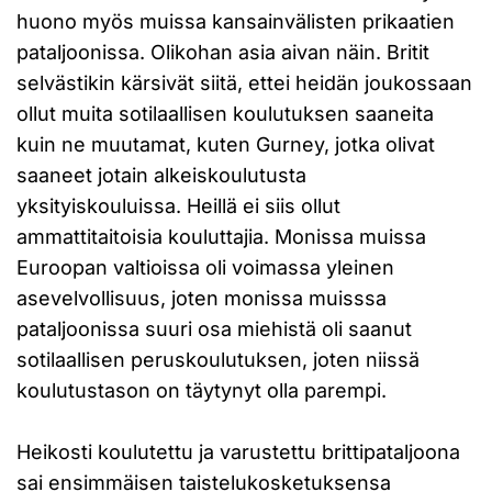
huono myös muissa kansainvälisten prikaatien
pataljoonissa. Olikohan asia aivan näin. Britit
selvästikin kärsivät siitä, ettei heidän joukossaan
ollut muita sotilaallisen koulutuksen saaneita
kuin ne muutamat, kuten Gurney, jotka olivat
saaneet jotain alkeiskoulutusta
yksityiskouluissa. Heillä ei siis ollut
ammattitaitoisia kouluttajia. Monissa muissa
Euroopan valtioissa oli voimassa yleinen
asevelvollisuus, joten monissa muisssa
pataljoonissa suuri osa miehistä oli saanut
sotilaallisen peruskoulutuksen, joten niissä
koulutustason on täytynyt olla parempi.
Heikosti koulutettu ja varustettu brittipataljoona
sai ensimmäisen taistelukosketuksensa