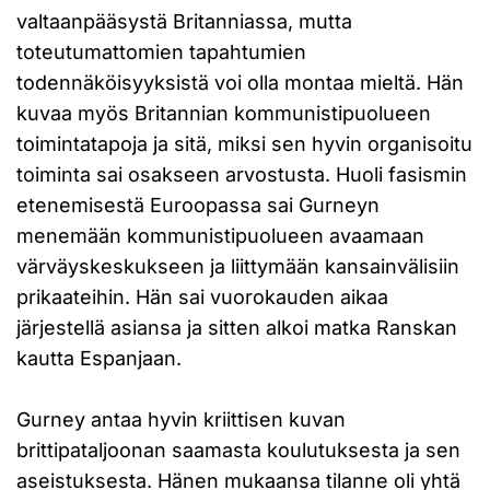
valtaanpääsystä Britanniassa, mutta
toteutumattomien tapahtumien
todennäköisyyksistä voi olla montaa mieltä. Hän
kuvaa myös Britannian kommunistipuolueen
toimintatapoja ja sitä, miksi sen hyvin organisoitu
toiminta sai osakseen arvostusta. Huoli fasismin
etenemisestä Euroopassa sai Gurneyn
menemään kommunistipuolueen avaamaan
värväyskeskukseen ja liittymään kansainvälisiin
prikaateihin. Hän sai vuorokauden aikaa
järjestellä asiansa ja sitten alkoi matka Ranskan
kautta Espanjaan.
Gurney antaa hyvin kriittisen kuvan
brittipataljoonan saamasta koulutuksesta ja sen
aseistuksesta. Hänen mukaansa tilanne oli yhtä