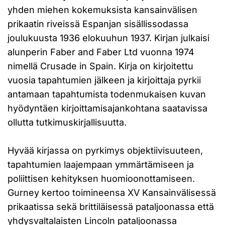
yhden miehen kokemuksista kansainvälisen
prikaatin riveissä Espanjan sisällissodassa
joulukuusta 1936 elokuuhun 1937. Kirjan julkaisi
alunperin Faber and Faber Ltd vuonna 1974
nimellä Crusade in Spain. Kirja on kirjoitettu
vuosia tapahtumien jälkeen ja kirjoittaja pyrkii
antamaan tapahtumista todenmukaisen kuvan
hyödyntäen kirjoittamisajankohtana saatavissa
ollutta tutkimuskirjallisuutta.
Hyvää kirjassa on pyrkimys objektiivisuuteen,
tapahtumien laajempaan ymmärtämiseen ja
poliittisen kehityksen huomioonottamiseen.
Gurney kertoo toimineensa XV Kansainvälisessä
prikaatissa sekä brittiläisessä pataljoonassa että
yhdysvaltalaisten Lincoln pataljoonassa