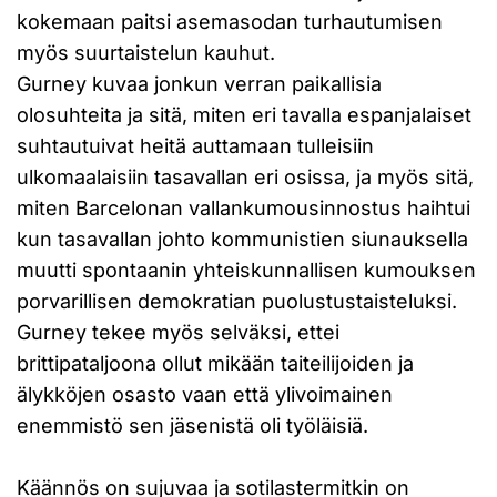
kokemaan paitsi asemasodan turhautumisen
myös suurtaistelun kauhut.
Gurney kuvaa jonkun verran paikallisia
olosuhteita ja sitä, miten eri tavalla espanjalaiset
suhtautuivat heitä auttamaan tulleisiin
ulkomaalaisiin tasavallan eri osissa, ja myös sitä,
miten Barcelonan vallankumousinnostus haihtui
kun tasavallan johto kommunistien siunauksella
muutti spontaanin yhteiskunnallisen kumouksen
porvarillisen demokratian puolustustaisteluksi.
Gurney tekee myös selväksi, ettei
brittipataljoona ollut mikään taiteilijoiden ja
älykköjen osasto vaan että ylivoimainen
enemmistö sen jäsenistä oli työläisiä.
Käännös on sujuvaa ja sotilastermitkin on