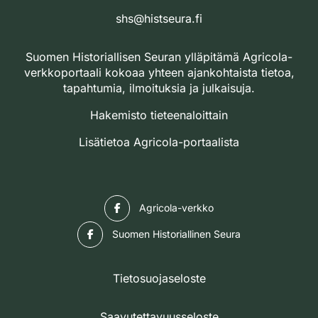
shs@histseura.fi
Suomen Historiallisen Seuran ylläpitämä Agricola-
verkkoportaali kokoaa yhteen ajankohtaista tietoa,
tapahtumia, ilmoituksia ja julkaisuja.
Hakemisto tieteenaloittain
Lisätietoa Agricola-portaalista
Facebook
Agricola-verkko
Facebook
Suomen Historiallinen Seura
Tietosuojaseloste
Saavutettavuusseloste