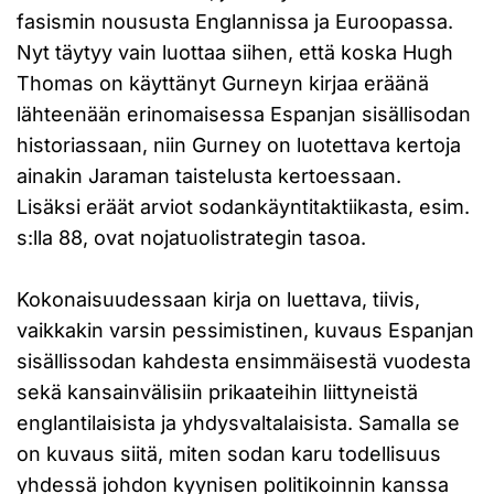
fasismin noususta Englannissa ja Euroopassa.
Nyt täytyy vain luottaa siihen, että koska Hugh
Thomas on käyttänyt Gurneyn kirjaa eräänä
lähteenään erinomaisessa Espanjan sisällisodan
historiassaan, niin Gurney on luotettava kertoja
ainakin Jaraman taistelusta kertoessaan.
Lisäksi eräät arviot sodankäyntitaktiikasta, esim.
s:lla 88, ovat nojatuolistrategin tasoa.
Kokonaisuudessaan kirja on luettava, tiivis,
vaikkakin varsin pessimistinen, kuvaus Espanjan
sisällissodan kahdesta ensimmäisestä vuodesta
sekä kansainvälisiin prikaateihin liittyneistä
englantilaisista ja yhdysvaltalaisista. Samalla se
on kuvaus siitä, miten sodan karu todellisuus
yhdessä johdon kyynisen politikoinnin kanssa