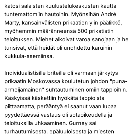
katosi salaisten kuulustelukeskusten kautta
tuntemattomiin hautoihin. Myönsihän André
Marty, kansainvälisten prikaatien ylin päälikkö,
myöhemmin määränneensä 500 prikatistin
teloituksen. Miehet alkoivat varoa sanojaan ja he
tunsivat, että heidät oli unohdettu karuihin
kukkula-asemiinsa.
Individualistisille briteille oli varmaan järkytys
prikaatin Moskovassa koulutetun johdon "puna-
armeijamainen" suhtautuminen omiin tappioihin.
Käskyissä käskettiin hyökätä tappioista
piittaamatta, perääntyä ei saanut vaan lupaa
pyydettäessä vastaus oli sotaoikeudella ja
teloituksilla uhkaaminen. Gurney sai
turhautumisesta, epäluuloisesta ja miesten