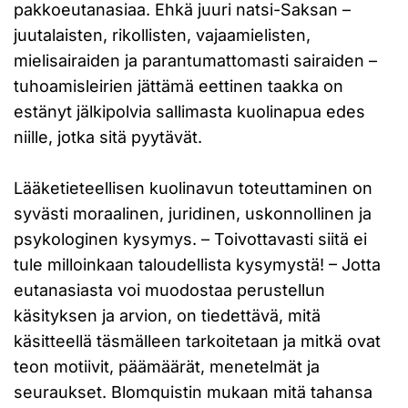
pakkoeutanasiaa. Ehkä juuri natsi-Saksan –
juutalaisten, rikollisten, vajaamielisten,
mielisairaiden ja parantumattomasti sairaiden –
tuhoamisleirien jättämä eettinen taakka on
estänyt jälkipolvia sallimasta kuolinapua edes
niille, jotka sitä pyytävät.
Lääketieteellisen kuolinavun toteuttaminen on
syvästi moraalinen, juridinen, uskonnollinen ja
psykologinen kysymys. – Toivottavasti siitä ei
tule milloinkaan taloudellista kysymystä! – Jotta
eutanasiasta voi muodostaa perustellun
käsityksen ja arvion, on tiedettävä, mitä
käsitteellä täsmälleen tarkoitetaan ja mitkä ovat
teon motiivit, päämäärät, menetelmät ja
seuraukset. Blomquistin mukaan mitä tahansa