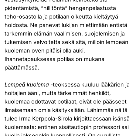
pidentämistä, ”hillitöntä” hengenpelastusta
teho-osastolla ja potilaan oikeutta kieltäytyä
hoidosta. Ne panevat lukijan miettimään entistä
tarkemmin elämän vaalimisen, suojelemisen ja
tukemisen velvoitetta sekä sitä, milloin lempeän
kuoleman oven pitäisi olla auki.
Ihannetapauksessa potilas on mukana
päättämässä.
Lempeä kuolema
-teoksessa kuuluu lääkärien ja
hoitajien ääni, mutta tärkeimmät henkilöt,
kuolemaa odottavat potilaat, eivät ole päässeet
ilmaisemaan omia käsityksiään. Lähimmäs näitä
tulee Irma Kerppola-Sirola kirjoittaessaan isänsä
kuolemasta: entinen sisätautiopin professori sai
kuolla jokseenkin luonnollisesti. On surullista,