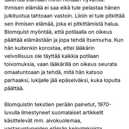
Ihmisen elämää ei saa eikä tule pelastaa hänen
julkituotua tahtoaan vastoin. Liioin ei tule pitkittää
sen ihmisen elämää, joka ei pitkittämistä halua.
Blomquist myöntää, että potilaalla on oikeus
päättää elämästään ja jopa tehdä itsemurha. Kun
hän kuitenkin korostaa, ettei lääkärin
velvollisuus ole täyttää kaikkia potilaan
toivomuksia, vaan lääkärillä on oikeus seurata
omaatuntoaan ja tehdä, mitä hän katsoo
parhaaksi, lukijalle jää epäselväksi, kuka lopulta
päättää.
Blomquistin tekstien perään painetut, 1970-
luvulla ilmestyneet suomalaiset artikkelit
käsittelevät mm. aivokuolemaa,
vastasyntyneiden elämän keinotekoista