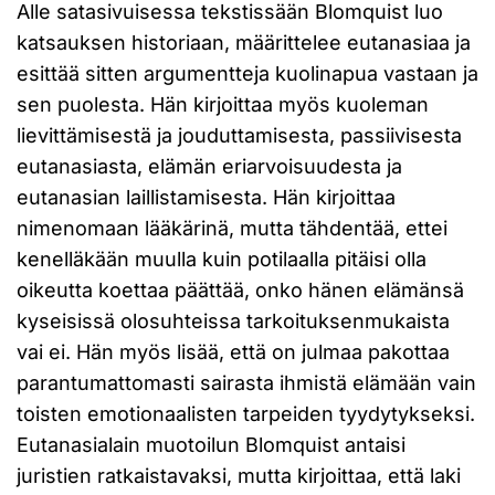
Alle satasivuisessa tekstissään Blomquist luo
katsauksen historiaan, määrittelee eutanasiaa ja
esittää sitten argumentteja kuolinapua vastaan ja
sen puolesta. Hän kirjoittaa myös kuoleman
lievittämisestä ja jouduttamisesta, passiivisesta
eutanasiasta, elämän eriarvoisuudesta ja
eutanasian laillistamisesta. Hän kirjoittaa
nimenomaan lääkärinä, mutta tähdentää, ettei
kenelläkään muulla kuin potilaalla pitäisi olla
oikeutta koettaa päättää, onko hänen elämänsä
kyseisissä olosuhteissa tarkoituksenmukaista
vai ei. Hän myös lisää, että on julmaa pakottaa
parantumattomasti sairasta ihmistä elämään vain
toisten emotionaalisten tarpeiden tyydytykseksi.
Eutanasialain muotoilun Blomquist antaisi
juristien ratkaistavaksi, mutta kirjoittaa, että laki