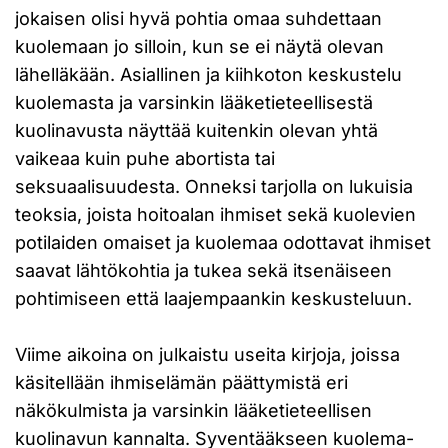
jokaisen olisi hyvä pohtia omaa suhdettaan
kuolemaan jo silloin, kun se ei näytä olevan
lähelläkään. Asiallinen ja kiihkoton keskustelu
kuolemasta ja varsinkin lääketieteellisestä
kuolinavusta näyttää kuitenkin olevan yhtä
vaikeaa kuin puhe abortista tai
seksuaalisuudesta. Onneksi tarjolla on lukuisia
teoksia, joista hoitoalan ihmiset sekä kuolevien
potilaiden omaiset ja kuolemaa odottavat ihmiset
saavat lähtökohtia ja tukea sekä itsenäiseen
pohtimiseen että laajempaankin keskusteluun.
Viime aikoina on julkaistu useita kirjoja, joissa
käsitellään ihmiselämän päättymistä eri
näkökulmista ja varsinkin lääketieteellisen
kuolinavun kannalta. Syventääkseen kuolema-