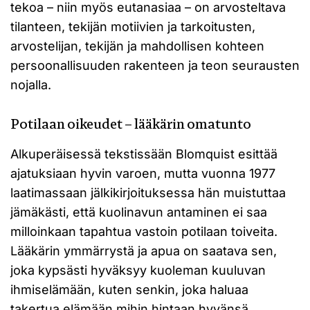
tekoa – niin myös eutanasiaa – on arvosteltava
tilanteen, tekijän motiivien ja tarkoitusten,
arvostelijan, tekijän ja mahdollisen kohteen
persoonallisuuden rakenteen ja teon seurausten
nojalla.
Potilaan oikeudet – lääkärin omatunto
Alkuperäisessä tekstissään Blomquist esittää
ajatuksiaan hyvin varoen, mutta vuonna 1977
laatimassaan jälkikirjoituksessa hän muistuttaa
jämäkästi, että kuolinavun antaminen ei saa
milloinkaan tapahtua vastoin potilaan toiveita.
Lääkärin ymmärrystä ja apua on saatava sen,
joka kypsästi hyväksyy kuoleman kuuluvan
ihmiselämään, kuten senkin, joka haluaa
takertua elämään mihin hintaan hyvänsä.