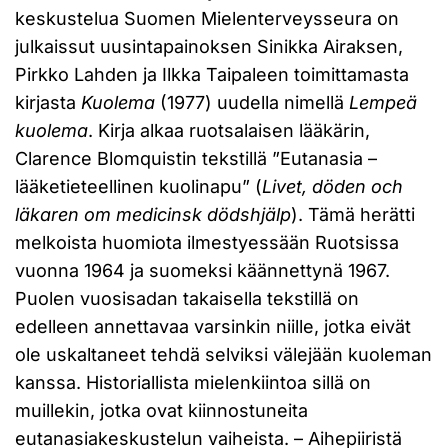
keskustelua Suomen Mielenterveysseura on
julkaissut uusintapainoksen Sinikka Airaksen,
Pirkko Lahden ja Ilkka Taipaleen toimittamasta
kirjasta
Kuolema
(1977) uudella nimellä
Lempeä
kuolema
. Kirja alkaa ruotsalaisen lääkärin,
Clarence Blomquistin tekstillä ”Eutanasia –
lääketieteellinen kuolinapu” (
Livet, döden och
läkaren om medicinsk dödshjälp
). Tämä herätti
melkoista huomiota ilmestyessään Ruotsissa
vuonna 1964 ja suomeksi käännettynä 1967.
Puolen vuosisadan takaisella tekstillä on
edelleen annettavaa varsinkin niille, jotka eivät
ole uskaltaneet tehdä selviksi välejään kuoleman
kanssa. Historiallista mielenkiintoa sillä on
muillekin, jotka ovat kiinnostuneita
eutanasiakeskustelun vaiheista. – Aihepiiristä