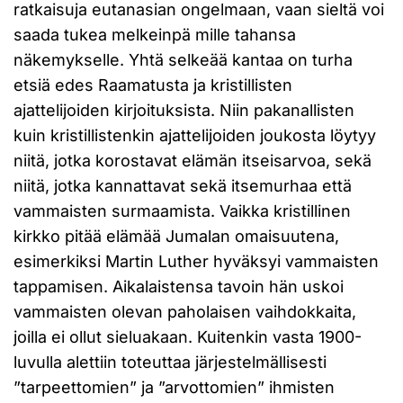
ratkaisuja eutanasian ongelmaan, vaan sieltä voi
saada tukea melkeinpä mille tahansa
näkemykselle. Yhtä selkeää kantaa on turha
etsiä edes Raamatusta ja kristillisten
ajattelijoiden kirjoituksista. Niin pakanallisten
kuin kristillistenkin ajattelijoiden joukosta löytyy
niitä, jotka korostavat elämän itseisarvoa, sekä
niitä, jotka kannattavat sekä itsemurhaa että
vammaisten surmaamista. Vaikka kristillinen
kirkko pitää elämää Jumalan omaisuutena,
esimerkiksi Martin Luther hyväksyi vammaisten
tappamisen. Aikalaistensa tavoin hän uskoi
vammaisten olevan paholaisen vaihdokkaita,
joilla ei ollut sieluakaan. Kuitenkin vasta 1900-
luvulla alettiin toteuttaa järjestelmällisesti
”tarpeettomien” ja ”arvottomien” ihmisten