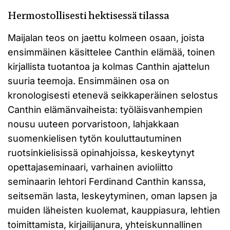
Hermostollisesti hektisessä tilassa
Maijalan teos on jaettu kolmeen osaan, joista
ensimmäinen käsittelee Canthin elämää, toinen
kirjallista tuotantoa ja kolmas Canthin ajattelun
suuria teemoja. Ensimmäinen osa on
kronologisesti etenevä seikkaperäinen selostus
Canthin elämänvaiheista: työläisvanhempien
nousu uuteen porvaristoon, lahjakkaan
suomenkielisen tytön kouluttautuminen
ruotsinkielisissä opinahjoissa, keskeytynyt
opettajaseminaari, varhainen avioliitto
seminaarin lehtori Ferdinand Canthin kanssa,
seitsemän lasta, leskeytyminen, oman lapsen ja
muiden läheisten kuolemat, kauppiasura, lehtien
toimittamista, kirjailijanura, yhteiskunnallinen