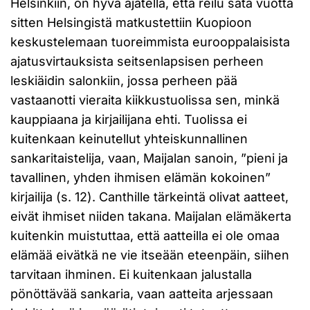
Helsinkiin, on hyvä ajatella, että reilu sata vuotta
sitten Helsingistä matkustettiin Kuopioon
keskustelemaan tuoreimmista eurooppalaisista
ajatusvirtauksista seitsenlapsisen perheen
leskiäidin salonkiin, jossa perheen pää
vastaanotti vieraita kiikkustuolissa sen, minkä
kauppiaana ja kirjailijana ehti. Tuolissa ei
kuitenkaan keinutellut yhteiskunnallinen
sankaritaistelija, vaan, Maijalan sanoin, ”pieni ja
tavallinen, yhden ihmisen elämän kokoinen”
kirjailija (s. 12). Canthille tärkeintä olivat aatteet,
eivät ihmiset niiden takana. Maijalan elämäkerta
kuitenkin muistuttaa, että aatteilla ei ole omaa
elämää eivätkä ne vie itseään eteenpäin, siihen
tarvitaan ihminen. Ei kuitenkaan jalustalla
pönöttävää sankaria, vaan aatteita arjessaan