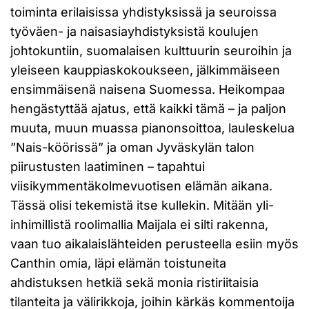
toiminta erilaisissa yhdistyksissä ja seuroissa
työväen- ja naisasiayhdistyksistä koulujen
johtokuntiin, suomalaisen kulttuurin seuroihin ja
yleiseen kauppiaskokoukseen, jälkimmäiseen
ensimmäisenä naisena Suomessa. Heikompaa
hengästyttää ajatus, että kaikki tämä – ja paljon
muuta, muun muassa pianonsoittoa, lauleskelua
”Nais-köörissä” ja oman Jyväskylän talon
piirustusten laatiminen – tapahtui
viisikymmentäkolmevuotisen elämän aikana.
Tässä olisi tekemistä itse kullekin. Mitään yli-
inhimillistä roolimallia Maijala ei silti rakenna,
vaan tuo aikalaislähteiden perusteella esiin myös
Canthin omia, läpi elämän toistuneita
ahdistuksen hetkiä sekä monia ristiriitaisia
tilanteita ja välirikkoja, joihin kärkäs kommentoija