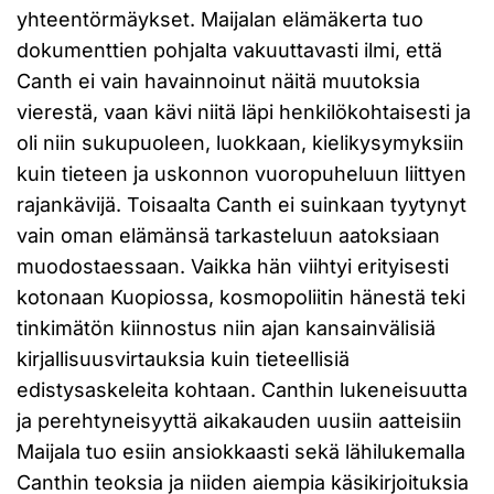
yhteentörmäykset. Maijalan elämäkerta tuo
dokumenttien pohjalta vakuuttavasti ilmi, että
Canth ei vain havainnoinut näitä muutoksia
vierestä, vaan kävi niitä läpi henkilökohtaisesti ja
oli niin sukupuoleen, luokkaan, kielikysymyksiin
kuin tieteen ja uskonnon vuoropuheluun liittyen
rajankävijä. Toisaalta Canth ei suinkaan tyytynyt
vain oman elämänsä tarkasteluun aatoksiaan
muodostaessaan. Vaikka hän viihtyi erityisesti
kotonaan Kuopiossa, kosmopoliitin hänestä teki
tinkimätön kiinnostus niin ajan kansainvälisiä
kirjallisuusvirtauksia kuin tieteellisiä
edistysaskeleita kohtaan. Canthin lukeneisuutta
ja perehtyneisyyttä aikakauden uusiin aatteisiin
Maijala tuo esiin ansiokkaasti sekä lähilukemalla
Canthin teoksia ja niiden aiempia käsikirjoituksia