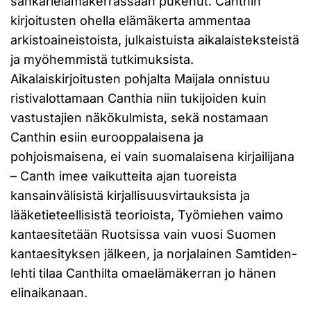
sankarielämäkerrassaan pukenut. Canthin
kirjoitusten ohella elämäkerta ammentaa
arkistoaineistoista, julkaistuista aikalaisteksteistä
ja myöhemmistä tutkimuksista.
Aikalaiskirjoitusten pohjalta Maijala onnistuu
ristivalottamaan Canthia niin tukijoiden kuin
vastustajien näkökulmista, sekä nostamaan
Canthin esiin eurooppalaisena ja
pohjoismaisena, ei vain suomalaisena kirjailijana
– Canth imee vaikutteita ajan tuoreista
kansainvälisistä kirjallisuusvirtauksista ja
lääketieteellisistä teorioista, Työmiehen vaimo
kantaesitetään Ruotsissa vain vuosi Suomen
kantaesityksen jälkeen, ja norjalainen Samtiden-
lehti tilaa Canthilta omaelämäkerran jo hänen
elinaikanaan.