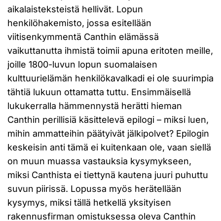
aikalaisteksteistä hellivät. Lopun
henkilöhakemisto, jossa esitellään
viitisenkymmentä Canthin elämässä
vaikuttanutta ihmistä toimii apuna eritoten meille,
joille 1800-luvun lopun suomalaisen
kulttuurielämän henkilökavalkadi ei ole suurimpia
tähtiä lukuun ottamatta tuttu. Ensimmäisellä
lukukerralla hämmennystä herätti hieman
Canthin perillisiä käsittelevä epilogi – miksi luen,
mihin ammatteihin päätyivät jälkipolvet? Epilogin
keskeisin anti tämä ei kuitenkaan ole, vaan siellä
on muun muassa vastauksia kysymykseen,
miksi Canthista ei tiettynä kautena juuri puhuttu
suvun piirissä. Lopussa myös herätellään
kysymys, miksi tällä hetkellä yksityisen
rakennusfirman omistuksessa oleva Canthin