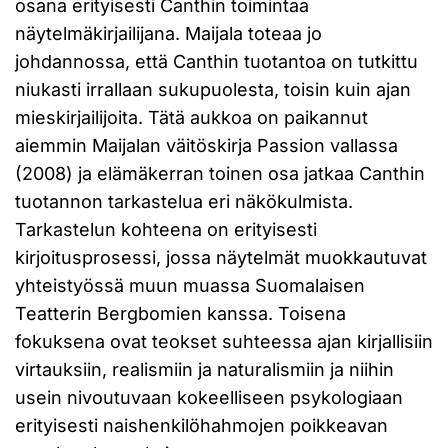
osana erityisesti Canthin toimintaa
näytelmäkirjailijana. Maijala toteaa jo
johdannossa, että Canthin tuotantoa on tutkittu
niukasti irrallaan sukupuolesta, toisin kuin ajan
mieskirjailijoita. Tätä aukkoa on paikannut
aiemmin Maijalan väitöskirja Passion vallassa
(2008) ja elämäkerran toinen osa jatkaa Canthin
tuotannon tarkastelua eri näkökulmista.
Tarkastelun kohteena on erityisesti
kirjoitusprosessi, jossa näytelmät muokkautuvat
yhteistyössä muun muassa Suomalaisen
Teatterin Bergbomien kanssa. Toisena
fokuksena ovat teokset suhteessa ajan kirjallisiin
virtauksiin, realismiin ja naturalismiin ja niihin
usein nivoutuvaan kokeelliseen psykologiaan
erityisesti naishenkilöhahmojen poikkeavan