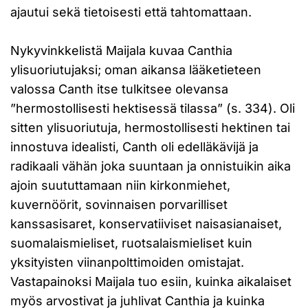
ajautui sekä tietoisesti että tahtomattaan.
Nykyvinkkelistä Maijala kuvaa Canthia
ylisuoriutujaksi; oman aikansa lääketieteen
valossa Canth itse tulkitsee olevansa
”hermostollisesti hektisessä tilassa” (s. 334). Oli
sitten ylisuoriutuja, hermostollisesti hektinen tai
innostuva idealisti, Canth oli edelläkävijä ja
radikaali vähän joka suuntaan ja onnistuikin aika
ajoin suututtamaan niin kirkonmiehet,
kuvernöörit, sovinnaisen porvarilliset
kanssasisaret, konservatiiviset naisasianaiset,
suomalaismieliset, ruotsalaismieliset kuin
yksityisten viinanpolttimoiden omistajat.
Vastapainoksi Maijala tuo esiin, kuinka aikalaiset
myös arvostivat ja juhlivat Canthia ja kuinka