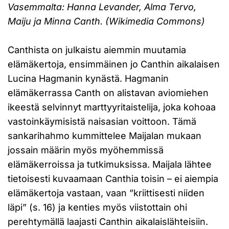
Vasemmalta: Hanna Levander, Alma Tervo,
Maiju ja Minna Canth. (Wikimedia Commons)
Canthista on julkaistu aiemmin muutamia
elämäkertoja, ensimmäinen jo Canthin aikalaisen
Lucina Hagmanin kynästä. Hagmanin
elämäkerrassa Canth on alistavan aviomiehen
ikeestä selvinnyt marttyyritaistelija, joka kohoaa
vastoinkäymisistä naisasian voittoon. Tämä
sankarihahmo kummittelee Maijalan mukaan
jossain määrin myös myöhemmissä
elämäkerroissa ja tutkimuksissa. Maijala lähtee
tietoisesti kuvaamaan Canthia toisin – ei aiempia
elämäkertoja vastaan, vaan ”kriittisesti niiden
läpi” (s. 16) ja kenties myös viistottain ohi
perehtymällä laajasti Canthin aikalaislähteisiin.