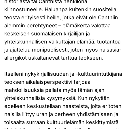
historiasta tai Canthista henkilönä
kiinnostuneelle. Haluanpa kuitenkin suositella
teosta erityisesti heille, jotka eivät ole Canthiin
aiemmin perehtyneet – elämäkerta valottaa
keskeisen suomalaisen kirjailijan ja
yhteiskunnallisen vaikuttajan elämää, tuotantoa
ja ajattelua monipuolisesti, joten myös naisasia-
allergikot uskaltanevat tarttua teokseen.
Itselleni nykykirjallisuuden ja -kulttuurintutkijana
teoksen aikalaisperspektiivi tarjoaa
mahdollisuuksia peilata myös tämän ajan
yhteiskunnallisia kysymyksiä. Kun nykyään
edelleen keskustellaan haasteista, joita eritoten
naisilla liittyy uran ja perheen yhdistämiseen ja
toisaalta surraan kulttuurielämän keskittymistä