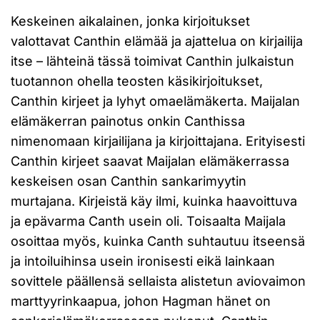
Keskeinen aikalainen, jonka kirjoitukset
valottavat Canthin elämää ja ajattelua on kirjailija
itse – lähteinä tässä toimivat Canthin julkaistun
tuotannon ohella teosten käsikirjoitukset,
Canthin kirjeet ja lyhyt omaelämäkerta. Maijalan
elämäkerran painotus onkin Canthissa
nimenomaan kirjailijana ja kirjoittajana. Erityisesti
Canthin kirjeet saavat Maijalan elämäkerrassa
keskeisen osan Canthin sankarimyytin
murtajana. Kirjeistä käy ilmi, kuinka haavoittuva
ja epävarma Canth usein oli. Toisaalta Maijala
osoittaa myös, kuinka Canth suhtautuu itseensä
ja intoiluihinsa usein ironisesti eikä lainkaan
sovittele päällensä sellaista alistetun aviovaimon
marttyyrinkaapua, johon Hagman hänet on