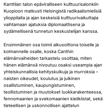
Kanttilan talon epäviralliseen kulttuurisalonkiin
Kuopioon matkusti Helsingistä radikaalismielisiä
ylioppilaita ja ajan keskeisiä kulttuurivaikuttajia
vaihtamaan ajatuksia diplomaattisena ja
sydämellisenä tunnetun keskustelijan kanssa.
Ensimmäinen osa toimii alkusoittona toiselle ja
kolmannelle osalle, koska Canthin
elämänvaiheiden tarkastelu osoittaa, miten
hänen elämänsä nivoutuu osaksi useampia ajan
yhteiskunnallisia kehityskulkuja ja murroksia –
naisten oikeudet, koulutus ja julkinen
osallistuminen, kaupungistuminen,
teollistuminen ja muutokset luokkarakenteessa,
fennomaanien ja svekomaanien kielikiistat, sekä
tieteellisen ja uskonnollisen ajattelun