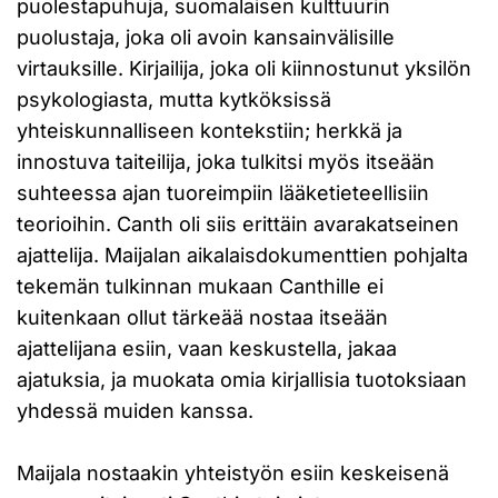
puolestapuhuja, suomalaisen kulttuurin
puolustaja, joka oli avoin kansainvälisille
virtauksille. Kirjailija, joka oli kiinnostunut yksilön
psykologiasta, mutta kytköksissä
yhteiskunnalliseen kontekstiin; herkkä ja
innostuva taiteilija, joka tulkitsi myös itseään
suhteessa ajan tuoreimpiin lääketieteellisiin
teorioihin. Canth oli siis erittäin avarakatseinen
ajattelija. Maijalan aikalaisdokumenttien pohjalta
tekemän tulkinnan mukaan Canthille ei
kuitenkaan ollut tärkeää nostaa itseään
ajattelijana esiin, vaan keskustella, jakaa
ajatuksia, ja muokata omia kirjallisia tuotoksiaan
yhdessä muiden kanssa.
Maijala nostaakin yhteistyön esiin keskeisenä