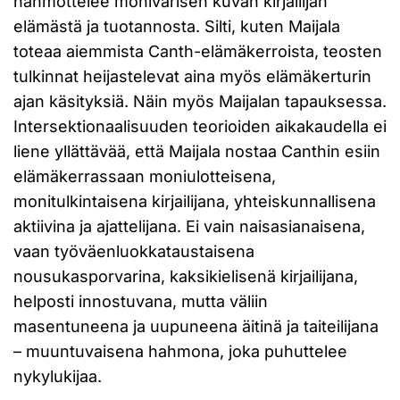
hahmottelee monivärisen kuvan kirjailijan
elämästä ja tuotannosta. Silti, kuten Maijala
toteaa aiemmista Canth-elämäkerroista, teosten
tulkinnat heijastelevat aina myös elämäkerturin
ajan käsityksiä. Näin myös Maijalan tapauksessa.
Intersektionaalisuuden teorioiden aikakaudella ei
liene yllättävää, että Maijala nostaa Canthin esiin
elämäkerrassaan moniulotteisena,
monitulkintaisena kirjailijana, yhteiskunnallisena
aktiivina ja ajattelijana. Ei vain naisasianaisena,
vaan työväenluokkataustaisena
nousukasporvarina, kaksikielisenä kirjailijana,
helposti innostuvana, mutta väliin
masentuneena ja uupuneena äitinä ja taiteilijana
– muuntuvaisena hahmona, joka puhuttelee
nykylukijaa.