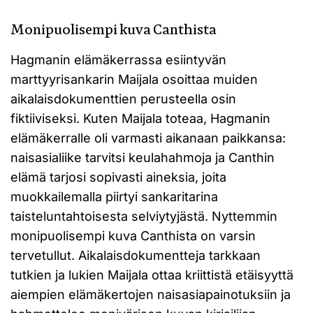
Monipuolisempi kuva Canthista
Hagmanin elämäkerrassa esiintyvän
marttyyrisankarin Maijala osoittaa muiden
aikalaisdokumenttien perusteella osin
fiktiiviseksi. Kuten Maijala toteaa, Hagmanin
elämäkerralle oli varmasti aikanaan paikkansa:
naisasialiike tarvitsi keulahahmoja ja Canthin
elämä tarjosi sopivasti aineksia, joita
muokkailemalla piirtyi sankaritarina
taisteluntahtoisesta selviytyjästä. Nyttemmin
monipuolisempi kuva Canthista on varsin
tervetullut. Aikalaisdokumentteja tarkkaan
tutkien ja lukien Maijala ottaa kriittistä etäisyyttä
aiempien elämäkertojen naisasiapainotuksiin ja