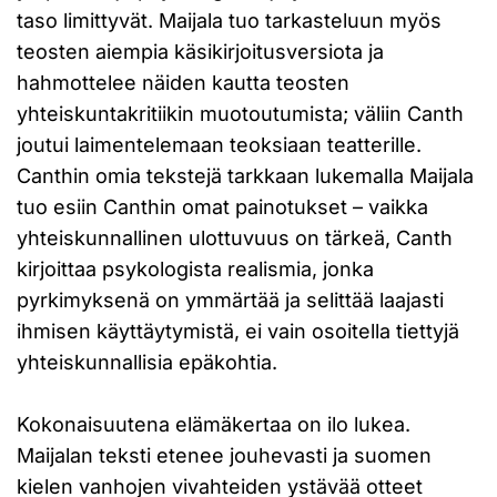
taso limittyvät. Maijala tuo tarkasteluun myös
teosten aiempia käsikirjoitusversiota ja
hahmottelee näiden kautta teosten
yhteiskuntakritiikin muotoutumista; väliin Canth
joutui laimentelemaan teoksiaan teatterille.
Canthin omia tekstejä tarkkaan lukemalla Maijala
tuo esiin Canthin omat painotukset – vaikka
yhteiskunnallinen ulottuvuus on tärkeä, Canth
kirjoittaa psykologista realismia, jonka
pyrkimyksenä on ymmärtää ja selittää laajasti
ihmisen käyttäytymistä, ei vain osoitella tiettyjä
yhteiskunnallisia epäkohtia.
Kokonaisuutena elämäkertaa on ilo lukea.
Maijalan teksti etenee jouhevasti ja suomen
kielen vanhojen vivahteiden ystävää otteet