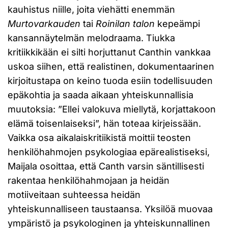
kauhistus niille, joita viehätti enemmän
Murtovarkauden
tai
Roinilan talon
kepeämpi
kansannäytelmän melodraama. Tiukka
kritiikkikään ei silti horjuttanut Canthin vankkaa
uskoa siihen, että realistinen, dokumentaarinen
kirjoitustapa on keino tuoda esiin todellisuuden
epäkohtia ja saada aikaan yhteiskunnallisia
muutoksia: ”Ellei valokuva miellytä, korjattakoon
elämä toisenlaiseksi”, hän toteaa kirjeissään.
Vaikka osa aikalaiskritiikistä moittii teosten
henkilöhahmojen psykologiaa epärealistiseksi,
Maijala osoittaa, että Canth varsin säntillisesti
rakentaa henkilöhahmojaan ja heidän
motiiveitaan suhteessa heidän
yhteiskunnalliseen taustaansa. Yksilöä muovaa
ympäristö ja psykologinen ja yhteiskunnallinen