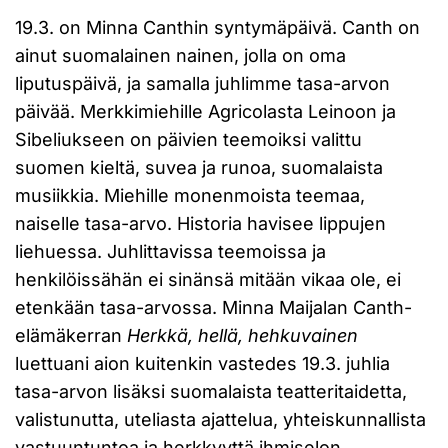
19.3. on Minna Canthin syntymäpäivä. Canth on
ainut suomalainen nainen, jolla on oma
liputuspäivä, ja samalla juhlimme tasa-arvon
päivää. Merkkimiehille Agricolasta Leinoon ja
Sibeliukseen on päivien teemoiksi valittu
suomen kieltä, suvea ja runoa, suomalaista
musiikkia. Miehille monenmoista teemaa,
naiselle tasa-arvo. Historia havisee lippujen
liehuessa. Juhlittavissa teemoissa ja
henkilöissähän ei sinänsä mitään vikaa ole, ei
etenkään tasa-arvossa. Minna Maijalan Canth-
elämäkerran
Herkkä, hellä, hehkuvainen
luettuani aion kuitenkin vastedes 19.3. juhlia
tasa-arvon lisäksi suomalaista teatteritaidetta,
valistunutta, uteliasta ajattelua, yhteiskunnallista
vastuuntuntoa ja herkkyyttä ihmiselon