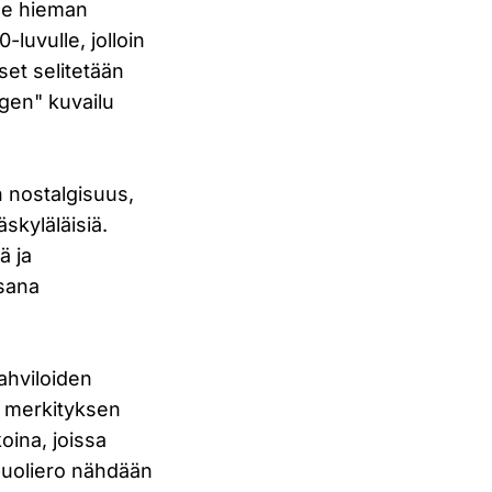
lle hieman
luvulle, jolloin
et selitetään
ngen" kuvailu
n nostalgisuus,
skyläläisiä.
ä ja
osana
kahviloiden
n merkityksen
oina, joissa
puoliero nähdään