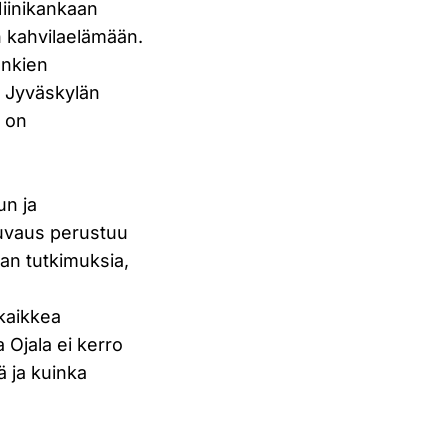
Niinikankaan
n kahvilaelämään.
unkien
. Jyväskylän
n on
un ja
kuvaus perustuu
lan tutkimuksia,
 kaikkea
 Ojala ei kerro
ä ja kuinka