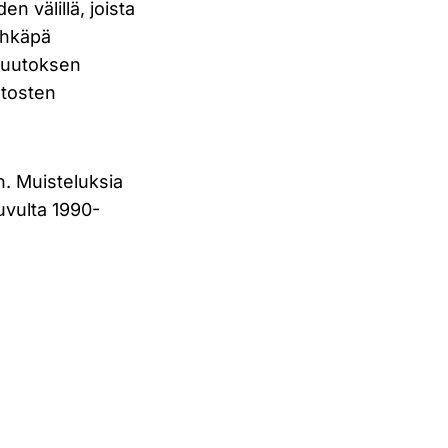
n välillä, joista
Ehkäpä
 muutoksen
utosten
. Muisteluksia
uvulta 1990-