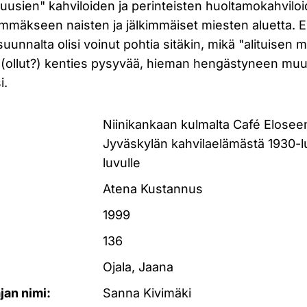
usien" kahviloiden ja perinteisten huoltamokahviloide
nimmäkseen naisten ja jälkimmäiset miesten aluetta. 
 suunnalta olisi voinut pohtia sitäkin, mikä "alituisen
(ollut?) kenties pysyvää, hieman hengästyneen mu
i.
Niinikankaan kulmalta Café Eloseen
Jyväskylän kahvilaelämästä 1930-l
luvulle
Atena Kustannus
1999
136
Ojala, Jaana
ajan nimi:
Sanna Kivimäki