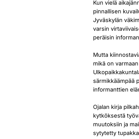
Kun vielä aikajän
pinnallisen kuvai
Jyväskylän väkim
varsin virtaviivai
peräisin informant
Mutta kiinnostavia
mikä on varmaan o
Ulkopaikkakuntala
särmikkäämpää po
informanttien el
Ojalan kirja pilka
kytköksestä työvä
muutoksiin ja main
sytytetty tupakk