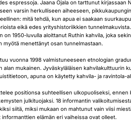
des espressoja. Jaana Ojala on tarttunut kirjassaan 
oseen varsin herkulliseen aiheeseen, pikkukaupungi
eellinen: mitä tehdä, kun apua ei saakaan suurkaup
ioista eikä edes yrityshistoriikkien tunnelmakuvista
n on 1950-luvulla aloittanut Ruthin kahvila, joka seki
n myötä menettänyt osan tunnelmastaan.
ustuu vuonna 1998 valmistuneeseen etnologian gradu
n alan mukainen. Jyväskyläläisen kahvilakulttuurin 
stitietoon, apuna on käytetty kahvila- ja ravintola-a
ittelee positionsa suhteellisen ulkopuoliseksi, ennen
emysten julkituojaksi. 18 informantin valikoitumisesta
kiksi siitä, miksi mukaan on mahtunut vain viisi miest
t informanttien elämän eri vaiheissa ovat olleet.