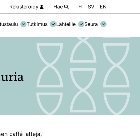
Rekisteröidy
Hae
FI
SV
EN
tustaulu
Tutkimus
Lähteille
Seura
uria
en caffé latteja,