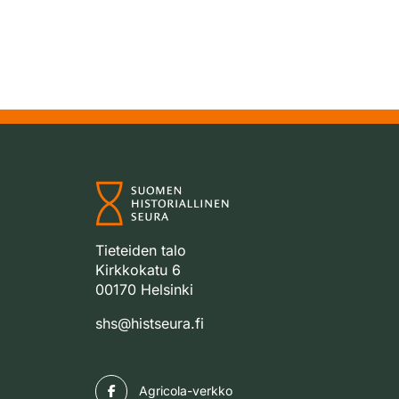
Tieteiden talo
Kirkkokatu 6
00170 Helsinki
shs@histseura.fi
Facebook
Agricola-verkko