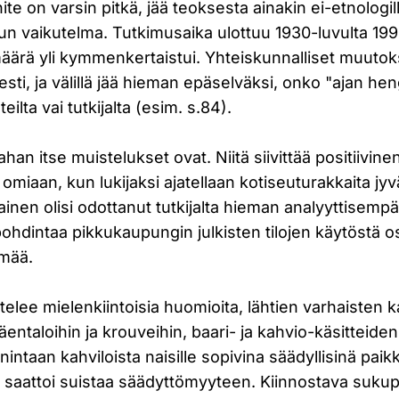
nite on varsin pitkä, jää teoksesta ainakin ei-etnologi
lun vaikutelma. Tutkimusaika ulottuu 1930-luvulta 1990-
äärä yli kymmenkertaistui. Yhteiskunnalliset muutoks
sesti, ja välillä jää hieman epäselväksi, onko "ajan he
eilta vai tutkijalta (esim. s.84).
han itse muistelukset ovat. Niitä siivittää positiivine
miaan, kun lukijaksi ajatellaan kotiseuturakkaita jyvä
inen olisi odottanut tutkijalta hieman analyyttisempä
hdintaa pikkukaupungin julkisten tilojen käytöstä 
ämää.
htelee mielenkiintoisia huomioita, lähtien varhaisten 
entaloihin ja krouveihin, baari- ja kahvio-käsitteide
intaan kahviloista naisille sopivina säädyllisinä paikk
a saattoi suistaa säädyttömyyteen. Kiinnostava suku