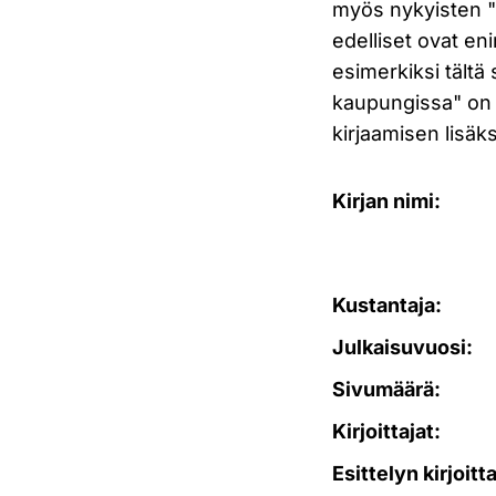
myös nykyisten "u
edelliset ovat e
esimerkiksi tältä
kaupungissa" on 
kirjaamisen lisäks
Kirjan nimi:
Kustantaja:
Julkaisuvuosi:
Sivumäärä:
Kirjoittajat:
Esittelyn kirjoitt