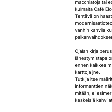
macchiatoja tai e
kulmalta Café El
Tehtävä on haast
modernisaatioteor
vanhin kahvila ku
paikanvaihdokse
Ojalan kirja per
lähestymistapa o
ennen kaikkea mui
karttoja jne.
Tutkija itse määr
informanttien näk
mitään, ei esimer
keskeisiä kahvila