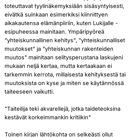
toteuttavat tyylinäkemyksiään sisäsyntyisesti,
eivätkä suinkaan esimerkiksi kiinnittyen
aikakautensa elämänpiiriin, kuten Lukijalle -
esipuheessa mainitaan. Ympäripyöreä
"yhteiskunnallinen kehitys", "yhteiskunnalliset
muutokset" ja "yhteiskunnan rakenteiden
muutos" mainitaan selitysperustana laskujeni
mukaan neljä kertaa, mutta kertaakaan ei
tarkemmin kerrota, millaisesta kehityksestä tai
muutoksista on kyse ja miten se käytännössä
taiteeseen vaikutti.
"Taiteilija teki akvarellejä, jotka taideteoksina
kestävät korkeimmankin kritiikin"
Toinen kirjan lähtökohta on selkeästi ollut