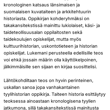
kronologinen katsaus länsimaisen ja
suomalaisen kuvataiteen ja arkkitehtuurin
historiasta. Oppikirjan kohderyhmäksi on
takakansitekstissä mainittu lukiolaiset, käsi- ja
taideteollisuusalan oppilaitosten sekä
taidekoulujen opiskelijat, mutta myös
kulttuurihistorian, uskontotieteen ja historian
opiskelijat. Lukemani perusteella edellisille teos
voi ehkä jossain määrin olla käyttökelpoinen,
jälkimmäisille sen sijaan en kirjaa suosittelisi.
Lähtökohdiltaan teos on hyvin perinteinen,
uskallan sanoa jopa vanhakantainen
tyylihistorian oppikirja. Taiteen historia esittäytyy
teoksessa ainoastaan kronologisena tyylien
jatkumona, sillä takakansitekstissä mainitusta