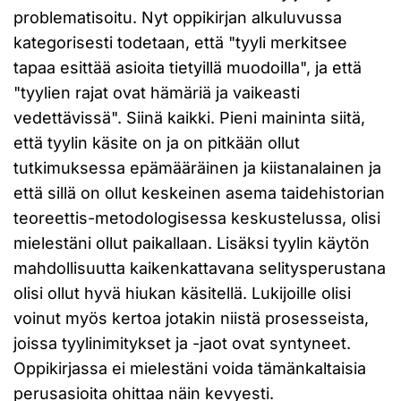
problematisoitu. Nyt oppikirjan alkuluvussa
kategorisesti todetaan, että "tyyli merkitsee
tapaa esittää asioita tietyillä muodoilla", ja että
"tyylien rajat ovat hämäriä ja vaikeasti
vedettävissä". Siinä kaikki. Pieni maininta siitä,
että tyylin käsite on ja on pitkään ollut
tutkimuksessa epämääräinen ja kiistanalainen ja
että sillä on ollut keskeinen asema taidehistorian
teoreettis-metodologisessa keskustelussa, olisi
mielestäni ollut paikallaan. Lisäksi tyylin käytön
mahdollisuutta kaikenkattavana selitysperustana
olisi ollut hyvä hiukan käsitellä. Lukijoille olisi
voinut myös kertoa jotakin niistä prosesseista,
joissa tyylinimitykset ja -jaot ovat syntyneet.
Oppikirjassa ei mielestäni voida tämänkaltaisia
perusasioita ohittaa näin kevyesti.