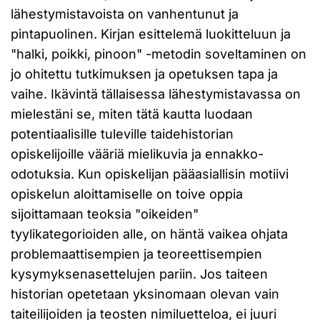
lähestymistavoista on vanhentunut ja
pintapuolinen. Kirjan esittelemä luokitteluun ja
"halki, poikki, pinoon" -metodin soveltaminen on
jo ohitettu tutkimuksen ja opetuksen tapa ja
vaihe. Ikävintä tällaisessa lähestymistavassa on
mielestäni se, miten tätä kautta luodaan
potentiaalisille tuleville taidehistorian
opiskelijoille vääriä mielikuvia ja ennakko-
odotuksia. Kun opiskelijan pääasiallisin motiivi
opiskelun aloittamiselle on toive oppia
sijoittamaan teoksia "oikeiden"
tyylikategorioiden alle, on häntä vaikea ohjata
problemaattisempien ja teoreettisempien
kysymyksenasettelujen pariin. Jos taiteen
historian opetetaan yksinomaan olevan vain
taiteilijoiden ja teosten nimiluetteloa, ei juuri