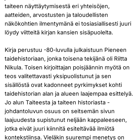
taiteen näyttäytymisestä eri yhteisöjen,
aatteiden, arvostusten ja taloudellisten
näkökohtien ilmentymänä ei tosiasiallisesti juuri
löydy viitteitä kirjan kansien sisäpuolelta.
Kirja perustuu -80-luvulla julkaistuun Pieneen
taidehistoriaan, jonka toisena tekijänä oli Riitta
Nikula. Toisen kirjoittajan poisjäännin myötä on
teos valitettavasti yksipuolistunut ja sen
sisällöstä ovat kadonneet pyrkimykset kohti
taidehistorian alan ja alueen laajempaa esittelyä.
Jo alun Taiteesta ja taiteen historiasta -
johdantoluvun osuus on seitsemän sivun
laajuudesta supistunut neljään kappaleeseen,
jotka eivät juuri kiinnitä esiteltävää ilmiötä
kontekstiinsa. Vieläkin suurempi menetys on