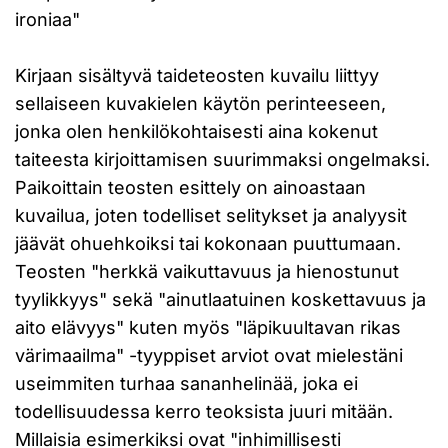
ironiaa"
Kirjaan sisältyvä taideteosten kuvailu liittyy
sellaiseen kuvakielen käytön perinteeseen,
jonka olen henkilökohtaisesti aina kokenut
taiteesta kirjoittamisen suurimmaksi ongelmaksi.
Paikoittain teosten esittely on ainoastaan
kuvailua, joten todelliset selitykset ja analyysit
jäävät ohuehkoiksi tai kokonaan puuttumaan.
Teosten "herkkä vaikuttavuus ja hienostunut
tyylikkyys" sekä "ainutlaatuinen koskettavuus ja
aito elävyys" kuten myös "läpikuultavan rikas
värimaailma" -tyyppiset arviot ovat mielestäni
useimmiten turhaa sananhelinää, joka ei
todellisuudessa kerro teoksista juuri mitään.
Millaisia esimerkiksi ovat "inhimillisesti