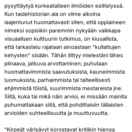
pysyttäytyä korkeataiteen ilmiöiden esittelyssä.
Kun taidehistorian ala on viime aikoina
laajentunut huomattavasti siten, että oppiaineen
nimeksi sopisikin paremmin nykyään vaikkapa
visuaalisen kulttuurin tutkimus, on kiusallista,
että tarkastelu rajataan ainoastaan "kullattujen
kehysten" sisään. Tähän liittyy mielestäni lähes
piinaava, jatkuva arvottaminen; puhutaan
huomattavimmista saavutuksista, kauneimmista
luomuksista, parhaimmista tai taiteellisesti
ehjimmistä töistä, suurimmista mestareista jne.
Siitä, kuka tai mikä näin arvioi, ei missään mainita
puhumattakaan siitä, että pohdittaisiin tällaisten
arvioiden suhteellisuutta ja muuttuvuutta.
"Kirpeät värisävyt korostavat kritiikin hienoa