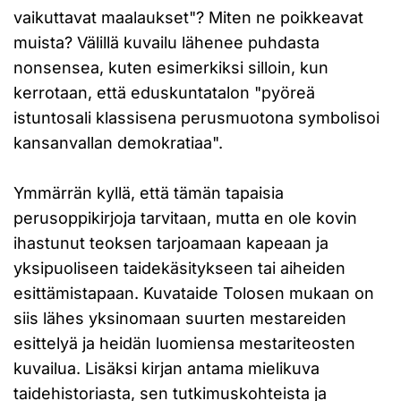
vaikuttavat maalaukset"? Miten ne poikkeavat
muista? Välillä kuvailu lähenee puhdasta
nonsensea, kuten esimerkiksi silloin, kun
kerrotaan, että eduskuntatalon "pyöreä
istuntosali klassisena perusmuotona symbolisoi
kansanvallan demokratiaa".
Ymmärrän kyllä, että tämän tapaisia
perusoppikirjoja tarvitaan, mutta en ole kovin
ihastunut teoksen tarjoamaan kapeaan ja
yksipuoliseen taidekäsitykseen tai aiheiden
esittämistapaan. Kuvataide Tolosen mukaan on
siis lähes yksinomaan suurten mestareiden
esittelyä ja heidän luomiensa mestariteosten
kuvailua. Lisäksi kirjan antama mielikuva
taidehistoriasta, sen tutkimuskohteista ja