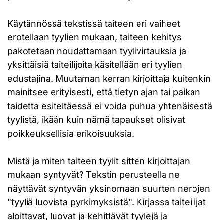
Käytännössä tekstissä taiteen eri vaiheet
erotellaan tyylien mukaan, taiteen kehitys
pakotetaan noudattamaan tyylivirtauksia ja
yksittäisiä taiteilijoita käsitellään eri tyylien
edustajina. Muutaman kerran kirjoittaja kuitenkin
mainitsee erityisesti, että tietyn ajan tai paikan
taidetta esiteltäessä ei voida puhua yhtenäisestä
tyylistä, ikään kuin nämä tapaukset olisivat
poikkeuksellisia erikoisuuksia.
Mistä ja miten taiteen tyylit sitten kirjoittajan
mukaan syntyvät? Tekstin perusteella ne
näyttävät syntyvän yksinomaan suurten nerojen
"tyyliä luovista pyrkimyksistä". Kirjassa taiteilijat
aloittavat, luovat ja kehittävät tyylejä ja