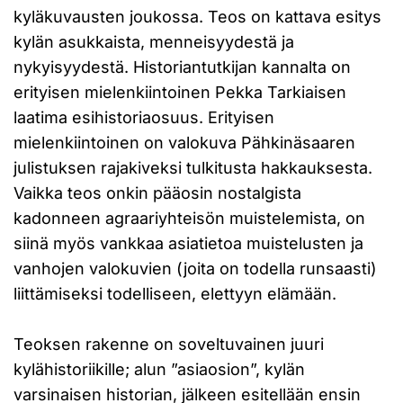
kyläkuvausten joukossa. Teos on kattava esitys
kylän asukkaista, menneisyydestä ja
nykyisyydestä. Historiantutkijan kannalta on
erityisen mielenkiintoinen Pekka Tarkiaisen
laatima esihistoriaosuus. Erityisen
mielenkiintoinen on valokuva Pähkinäsaaren
julistuksen rajakiveksi tulkitusta hakkauksesta.
Vaikka teos onkin pääosin nostalgista
kadonneen agraariyhteisön muistelemista, on
siinä myös vankkaa asiatietoa muistelusten ja
vanhojen valokuvien (joita on todella runsaasti)
liittämiseksi todelliseen, elettyyn elämään.
Teoksen rakenne on soveltuvainen juuri
kylähistoriikille; alun ”asiaosion”, kylän
varsinaisen historian, jälkeen esitellään ensin