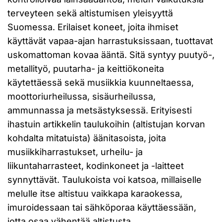
terveyteen sekä altistumisen yleisyyttä
Suomessa. Erilaiset koneet, joita ihmiset
käyttävät vapaa-ajan harrastuksissaan, tuottavat
uskomattoman kovaa ääntä. Sitä syntyy puutyö-,
metallityö, puutarha- ja keittiökoneita
käytettäessä sekä musiikkia kuunneltaessa,
moottoriurheilussa, sisäurheilussa,
ammunnassa ja metsästyksessä. Erityisesti
ihastuin artikkelin taulukoihin (altistujan korvan
kohdalta mitatuista) äänitasoista, joita
musiikkiharrastukset, urheilu- ja
liikuntaharrasteet, kodinkoneet ja -laitteet
synnyttävät. Taulukoista voi katsoa, millaiselle
melulle itse altistuu vaikkapa karaokessa,
imuroidessaan tai sähköporaa käyttäessään,
jotta osaa vähentää altistusta.