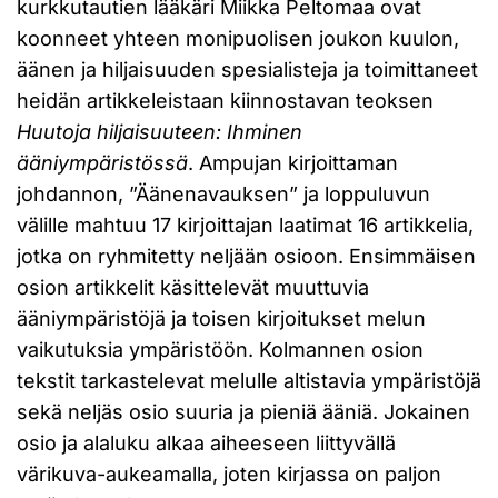
kurkkutautien lääkäri Miikka Peltomaa ovat
koonneet yhteen monipuolisen joukon kuulon,
äänen ja hiljaisuuden spesialisteja ja toimittaneet
heidän artikkeleistaan kiinnostavan teoksen
Huutoja hiljaisuuteen: Ihminen
ääniympäristössä
. Ampujan kirjoittaman
johdannon, ”Äänenavauksen” ja loppuluvun
välille mahtuu 17 kirjoittajan laatimat 16 artikkelia,
jotka on ryhmitetty neljään osioon. Ensimmäisen
osion artikkelit käsittelevät muuttuvia
ääniympäristöjä ja toisen kirjoitukset melun
vaikutuksia ympäristöön. Kolmannen osion
tekstit tarkastelevat melulle altistavia ympäristöjä
sekä neljäs osio suuria ja pieniä ääniä. Jokainen
osio ja alaluku alkaa aiheeseen liittyvällä
värikuva-aukeamalla, joten kirjassa on paljon