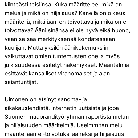
kiinteästi toisiinsa. Kuka määrittelee, mikä on
melua ja mikä on hiljaisuus? Kenellä on oikeus
määritellä, mikä ääni on toivottava ja mikä on ei-
toivottava? Ääni sinänsä ei ole hyvä eikä huono,
vaan se saa merkityksensä kohdatessaan
kuulijan. Mutta yksilön äänikokemuksiin
vaikuttavat omien tuntemusten ohella myös
julkisuudessa esitetyt näkemykset. Määritelmiä
esittävät kansalliset viranomaiset ja alan
asiantuntijat.
Uimonen on etsinyt sanoma- ja
aikakauslehdistä, internetin uutisista ja jopa
Suomen maabrändityöryhmän raportista melun
ja hiljaisuuden määritelmiä. Useimmiten melu
määritellään ei-toivotuksi ääneksi ja hiljaisuus