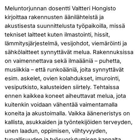
Meluntorjunnan dosentti Valtteri Hongisto
kirjoittaa rakennusten äänilähteistä ja
akustisesta suunnittelusta työpaikoilla, missä
tekniset laitteet kuten ilmastointi, hissit,
lämmitysjärjestelmä, vesijohdot, viemäröinti ja
sähkölaitteet synnyttävät melua. Rakennuksissa
on vaimennettava sekä ilmaääniä – puhetta,
musiikkia – että runkoääniä, joita synnyttävät
esim. askelet, ovien kolahdukset, imurointi,
vesiputkisto, kalusteiden siirtely. Tehtaissa
ennen kaikkea koneet aiheuttavat melua, jota
kuitenkin voidaan vähentää vaimentamalla
koneita ja akustoimalla. Vaikka ääneneristys on
kallista, asukkaiden ja työntekijöiden terveyden,
unen laadun, oppimisen, viihtyvyyden,
turvallisuuden ja työsuoriutumisen kannalta