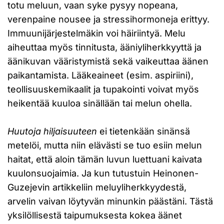
totu meluun, vaan syke pysyy nopeana,
verenpaine nousee ja stressihormoneja erittyy.
Immuunijärjestelmäkin voi häiriintyä. Melu
aiheuttaa myös tinnitusta, ääniyliherkkyyttä ja
äänikuvan vääristymistä sekä vaikeuttaa äänen
paikantamista. Lääkeaineet (esim. aspiriini),
teollisuuskemikaalit ja tupakointi voivat myös
heikentää kuuloa sinällään tai melun ohella.
Huutoja hiljaisuuteen
ei tietenkään sinänsä
metelöi, mutta niin elävästi se tuo esiin melun
haitat, että aloin tämän luvun luettuani kaivata
kuulonsuojaimia. Ja kun tutustuin Heinonen-
Guzejevin artikkeliin meluyliherkkyydestä,
arvelin vaivan löytyvän minunkin päästäni. Tästä
yksilöllisestä taipumuksesta kokea äänet