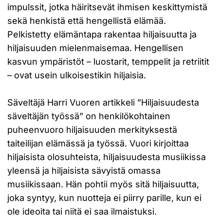
impulssit, jotka häiritsevät ihmisen keskittymistä
sekä henkistä että hengellistä elämää.
Pelkistetty elämäntapa rakentaa hiljaisuutta ja
hiljaisuuden mielenmaisemaa. Hengellisen
kasvun ympäristöt – luostarit, temppelit ja retriitit
– ovat usein ulkoisestikin hiljaisia.
Säveltäjä Harri Vuoren artikkeli ”Hiljaisuudesta
säveltäjän työssä” on henkilökohtainen
puheenvuoro hiljaisuuden merkityksestä
taiteilijan elämässä ja työssä. Vuori kirjoittaa
hiljaisista olosuhteista, hiljaisuudesta musiikissa
yleensä ja hiljaisista sävyistä omassa
musiikissaan. Hän pohtii myös sitä hiljaisuutta,
joka syntyy, kun nuotteja ei piirry parille, kun ei
ole ideoita tai niitä ei saa ilmaistuksi.