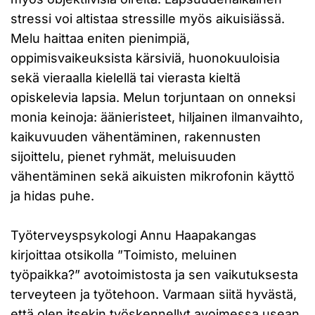
stressi voi altistaa stressille myös aikuisiässä.
Melu haittaa eniten pienimpiä,
oppimisvaikeuksista kärsiviä, huonokuuloisia
sekä vieraalla kielellä tai vierasta kieltä
opiskelevia lapsia. Melun torjuntaan on onneksi
monia keinoja: äänieristeet, hiljainen ilmanvaihto,
kaikuvuuden vähentäminen, rakennusten
sijoittelu, pienet ryhmät, meluisuuden
vähentäminen sekä aikuisten mikrofonin käyttö
ja hidas puhe.
Työterveyspsykologi Annu Haapakangas
kirjoittaa otsikolla ”Toimisto, meluinen
työpaikka?” avotoimistosta ja sen vaikutuksesta
terveyteen ja työtehoon. Varmaan siitä hyvästä,
että olen itsekin työskennellyt avoimessa usean