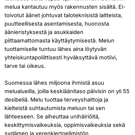
melua kantautuu myös rakennusten sisältä. Ei-
toivotut äänet johtuvat taloteknisistä laitteista,
puutteellisesta asentamisesta, huonosta
äänieristyksestä ja asukkaiden
piittaamattomasta käyttäytymisestä. Melun
tuottamiselle tuntuu lähes aina löytyvän
yhteiskuntapoliittisesti hyväksyttävä motiivi,
tarve tai oikeus.
Suomessa lähes miljoona ihmistä asuu
melualueilla, joilla keskiäänitaso päivisin on yli 55
desibeliä. Melu tuottaa terveyshaittoja ja
kielteistä suhtautumista meluun tai sen
lähteeseen. Se aiheuttaa unihäiriöitä,
keskittymisvaikeuksia, oppimisvaikeuksia sekä
sydämen ja verenkiertoelimistön