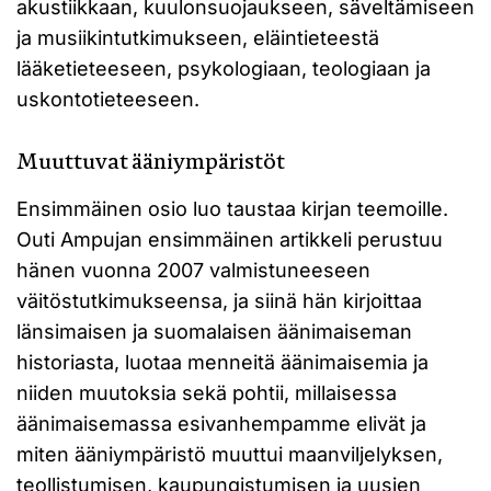
akustiikkaan, kuulonsuojaukseen, säveltämiseen
ja musiikintutkimukseen, eläintieteestä
lääketieteeseen, psykologiaan, teologiaan ja
uskontotieteeseen.
Muuttuvat ääniympäristöt
Ensimmäinen osio luo taustaa kirjan teemoille.
Outi Ampujan ensimmäinen artikkeli perustuu
hänen vuonna 2007 valmistuneeseen
väitöstutkimukseensa, ja siinä hän kirjoittaa
länsimaisen ja suomalaisen äänimaiseman
historiasta, luotaa menneitä äänimaisemia ja
niiden muutoksia sekä pohtii, millaisessa
äänimaisemassa esivanhempamme elivät ja
miten ääniympäristö muuttui maanviljelyksen,
teollistumisen, kaupungistumisen ja uusien