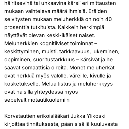
häiritsevinä tai uhkaavina kärsii eri mittausten
mukaan vaihteleva määrä ihmisiä. Eräiden
selvitysten mukaan meluherkkiä on noin 40
prosenttia tutkituista. Kaikkein herkimpiä
näyttävät olevan keski-ikäiset naiset.
Meluherkkien kognitiiviset toiminnat –
keskittyminen, muisti, tarkkaavuus, lukeminen,
oppiminen, suoritustarkkuus – kärsivät ja he
saavat somaattisia oireita. Monet meluherkät
ovat herkkiä myös valolle, väreille, kivulle ja
kosketukselle. Melualtistus ja meluherkkyys
ovat naisilla yhteydessä myös
sepelvaltimotautikuolemiin
Korvatautien erikoislääkäri Jukka Ylikoski
kirjoittaa tinnituksesta, pään sisällä kuuluvasta