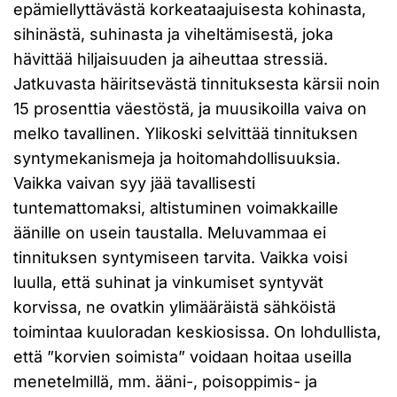
epämiellyttävästä korkeataajuisesta kohinasta,
sihinästä, suhinasta ja viheltämisestä, joka
hävittää hiljaisuuden ja aiheuttaa stressiä.
Jatkuvasta häiritsevästä tinnituksesta kärsii noin
15 prosenttia väestöstä, ja muusikoilla vaiva on
melko tavallinen. Ylikoski selvittää tinnituksen
syntymekanismeja ja hoitomahdollisuuksia.
Vaikka vaivan syy jää tavallisesti
tuntemattomaksi, altistuminen voimakkaille
äänille on usein taustalla. Meluvammaa ei
tinnituksen syntymiseen tarvita. Vaikka voisi
luulla, että suhinat ja vinkumiset syntyvät
korvissa, ne ovatkin ylimääräistä sähköistä
toimintaa kuuloradan keskiosissa. On lohdullista,
että ”korvien soimista” voidaan hoitaa useilla
menetelmillä, mm. ääni-, poisoppimis- ja