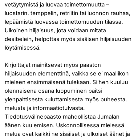
vetäytymistä ja luovaa toimettomuutta –
luostarin, temppelin, retriitin tai luonnon rauhaa,
lepäämistä luovassa toimettomuuden tilassa.
Ulkoinen hiljaisuus, jota voidaan mitata
desibelein, helpottaa myös sisäisen hiljaisuuden
löytämisessä.
Kirjoittajat mainitsevat myös paaston
hiljaisuuden elementtinä, vaikka se ei maallikon
mieleen ensimmäisenä tulekaan. Siihen kuuluu
olennaisena osana luopuminen paitsi
ylenpalttisesta kuluttamisesta myös puheesta,
melusta ja informaatiotulvasta.
Tiedotusvälinepaasto mahdollistaa Jumalan
äänen kuulemisen. Uskonnollisessa mielessä
melua ovat kaikki ne sisäiset ja ulkoiset äänet ja