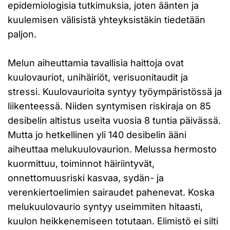
epidemiologisia tutkimuksia, joten äänten ja
kuulemisen välisistä yhteyksistäkin tiedetään
paljon.
Melun aiheuttamia tavallisia haittoja ovat
kuulovauriot, unihäiriöt, verisuonitaudit ja
stressi. Kuulovaurioita syntyy työympäristössä ja
liikenteessä. Niiden syntymisen riskiraja on 85
desibelin altistus useita vuosia 8 tuntia päivässä.
Mutta jo hetkellinen yli 140 desibelin ääni
aiheuttaa melukuulovaurion. Melussa hermosto
kuormittuu, toiminnot häiriintyvät,
onnettomuusriski kasvaa, sydän- ja
verenkiertoelimien sairaudet pahenevat. Koska
melukuulovaurio syntyy useimmiten hitaasti,
kuulon heikkenemiseen totutaan. Elimistö ei silti