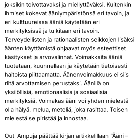
joksikin toivottavaksi ja miellyttäväksi. Kuitenkin
ihmiset kokevat ääniympäristönsä eri tavoin, ja
eri kulttuureissa ääniä käytetään eri
merkityksissä ja tulkitaan eri tavoin.
Terveydellisten ja rationaalisten seikkojen lisäksi
äänten käyttämistä ohjaavat myös esteettiset
käsitykset ja arvovalinnat. Voimakkaita ääniä
tuotetaan, kuunnellaan ja käytetään tietoisesti
haitoista piittaamatta. Äänenvoimakkuus ei siis
riitä arvottamisen perustaksi. Äänillä on
yksilöllisiä, emotionaalisia ja sosiaalisia
merkityksiä. Voimakas ääni voi yhden mielestä
olla hälyä, melua, meteliä, joka rasittaa. Toisen
mielestä se piristää ja innostaa.
Outi Ampuja päättää kirjan artikkelillaan ”Ääni –