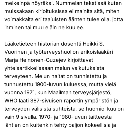
melkeinpä nöyräksi. Nummelan tekstissä kuten
muissakaan kirjoituksissa ei mainita sitä, miten
voimakkaita eri taajuisten äänten tulee olla, jotta
ihminen tai muu eläin ne kuulee.
Lääketieteen historian dosentti Heikki S.
Vuorinen ja työterveyshuollon erikoislääkäri
Marja Heinonen-Guzejev kirjoittavat
yhteisartikkelissaan melun vaikutuksista
terveyteen. Melun haitat on tunnistettu ja
tunnustettu 1900-luvun kuluessa, mutta vielä
vuonna 1971, kun Maailman terveysjärjestö,
WHO laati 387-sivuisen raportin ympäristön ja
terveyden välisistä suhteista, se huomioi kuulon
vain 9 sivulla. 1970- ja 1980-luvun taitteesta
lähtien on kuitenkin tehty paljon kokeellisia ja