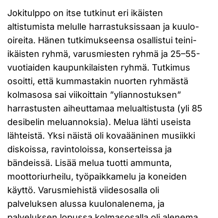
Jokitulppo on itse tutkinut eri ikäisten
altistumista melulle harrastuksissaan ja kuulo-
oireita. Hänen tutkimukseensa osallistui teini-
ikäisten ryhmä, varusmiesten ryhmä ja 25–55-
vuotiaiden kaupunkilaisten ryhmä. Tutkimus
osoitti, että kummastakin nuorten ryhmästä
kolmasosa sai viikoittain ”yliannostuksen”
harrastusten aiheuttamaa melualtistusta (yli 85
desibelin meluannoksia). Melua lähti useista
lähteistä. Yksi näistä oli kovaääninen musiikki
diskoissa, ravintoloissa, konserteissa ja
bändeissä. Lisää melua tuotti ammunta,
moottoriurheilu, työpaikkamelu ja koneiden
käyttö. Varusmiehistä viidesosalla oli
palveluksen alussa kuulonalenema, ja
palveluksen lopussa kolmasosalla oli alenema,