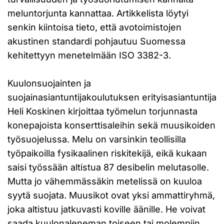
meluntorjunta kannattaa. Artikkelista löytyi
senkin kiintoisa tieto, että avotoimistojen
akustinen standardi pohjautuu Suomessa
kehitettyyn menetelmään ISO 3382-3.
Kuulonsuojainten ja
suojainasiantuntijakoulutuksen erityisasiantuntija
Heli Koskinen kirjoittaa työmelun torjunnasta
konepajoista konserttisaleihin sekä muusikoiden
työsuojelussa. Melu on varsinkin teollisilla
työpaikoilla fysikaalinen riskitekijä, eikä kukaan
saisi työssään altistua 87 desibelin melutasolle.
Mutta jo vähemmässäkin metelissä on kuuloa
syytä suojata. Muusikot ovat yksi ammattiryhmä,
joka altistuu jatkuvasti koville äänille. He voivat
saada kuulonaleneman toiseen tai molempiin