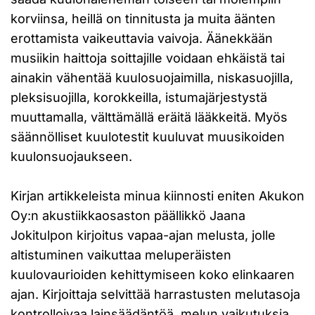
korviinsa, heillä on tinnitusta ja muita äänten
erottamista vaikeuttavia vaivoja. Äänekkään
musiikin haittoja soittajille voidaan ehkäistä tai
ainakin vähentää kuulosuojaimilla, niskasuojilla,
pleksisuojilla, korokkeilla, istumajärjestystä
muuttamalla, välttämällä eräitä lääkkeitä. Myös
säännölliset kuulotestit kuuluvat muusikoiden
kuulonsuojaukseen.
Kirjan artikkeleista minua kiinnosti eniten Akukon
Oy:n akustiikkaosaston päällikkö Jaana
Jokitulpon kirjoitus vapaa-ajan melusta, jolle
altistuminen vaikuttaa meluperäisten
kuulovaurioiden kehittymiseen koko elinkaaren
ajan. Kirjoittaja selvittää harrastusten melutasoja
kontrolloivaa lainsäädäntöä, melun vaikutuksia