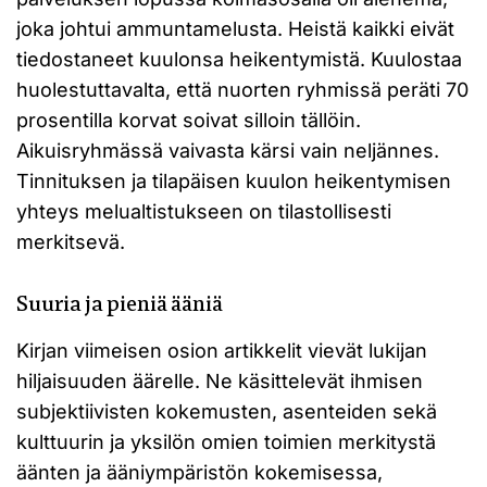
joka johtui ammuntamelusta. Heistä kaikki eivät
tiedostaneet kuulonsa heikentymistä. Kuulostaa
huolestuttavalta, että nuorten ryhmissä peräti 70
prosentilla korvat soivat silloin tällöin.
Aikuisryhmässä vaivasta kärsi vain neljännes.
Tinnituksen ja tilapäisen kuulon heikentymisen
yhteys melualtistukseen on tilastollisesti
merkitsevä.
Suuria ja pieniä ääniä
Kirjan viimeisen osion artikkelit vievät lukijan
hiljaisuuden äärelle. Ne käsittelevät ihmisen
subjektiivisten kokemusten, asenteiden sekä
kulttuurin ja yksilön omien toimien merkitystä
äänten ja ääniympäristön kokemisessa,