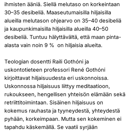
ihmisten ääniä. Siellä melutaso on korkeintaan
30–35 desibeliä. Maaseutumaisilla hiljaisilla
alueilla melutason ohjearvo on 35–40 desibeliä
ja kaupunkimaisilla hiljaisilla alueilla 40–50
desibeliä. Tuntuu hälyttävältä, että maan pinta-
alasta vain noin 9 % on hiljaisia alueita.
Teologian dosentti Raili Gothóni ja
uskontotieteen professori René Gothóni
kirjoittavat hiljaisuudesta eri uskonnoissa.
Uskonnossa hiljaisuus liittyy meditaatioon,
rukoukseen, hengellisen yhteisön elämään sekä
retriittitoimintaan. Sisäinen hiljaisuus on
kokemus rauhasta ja tyyneydestä, yhteydestä
pyhään, korkeimpaan. Mutta sen kokeminen ei
tapahdu käskemällä. Se vaatii syrjään