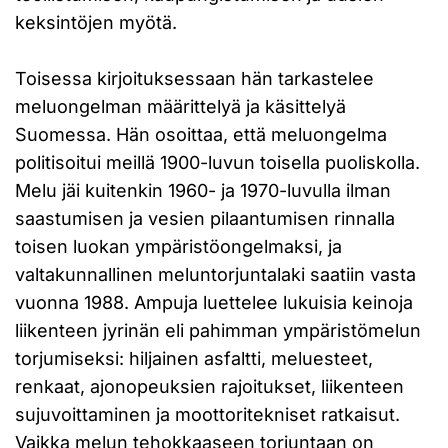
keksintöjen myötä.
Toisessa kirjoituksessaan hän tarkastelee
meluongelman määrittelyä ja käsittelyä
Suomessa. Hän osoittaa, että meluongelma
politisoitui meillä 1900-luvun toisella puoliskolla.
Melu jäi kuitenkin 1960- ja 1970-luvulla ilman
saastumisen ja vesien pilaantumisen rinnalla
toisen luokan ympäristöongelmaksi, ja
valtakunnallinen meluntorjuntalaki saatiin vasta
vuonna 1988. Ampuja luettelee lukuisia keinoja
liikenteen jyrinän eli pahimman ympäristömelun
torjumiseksi: hiljainen asfaltti, meluesteet,
renkaat, ajonopeuksien rajoitukset, liikenteen
sujuvoittaminen ja moottoritekniset ratkaisut.
Vaikka melun tehokkaaseen torjuntaan on