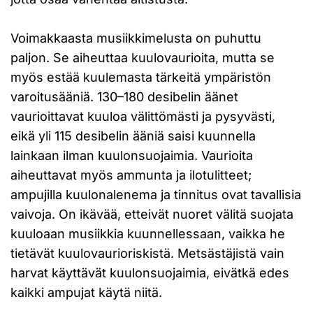
Voimakkaasta musiikkimelusta on puhuttu
paljon. Se aiheuttaa kuulovaurioita, mutta se
myös estää kuulemasta tärkeitä ympäristön
varoitusääniä. 130–180 desibelin äänet
vaurioittavat kuuloa välittömästi ja pysyvästi,
eikä yli 115 desibelin ääniä saisi kuunnella
lainkaan ilman kuulonsuojaimia. Vaurioita
aiheuttavat myös ammunta ja ilotulitteet;
ampujilla kuulonalenema ja tinnitus ovat tavallisia
vaivoja. On ikävää, etteivät nuoret välitä suojata
kuuloaan musiikkia kuunnellessaan, vaikka he
tietävät kuulovaurioriskistä. Metsästäjistä vain
harvat käyttävät kuulonsuojaimia, eivätkä edes
kaikki ampujat käytä niitä.