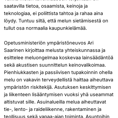
saatavilla tietoa, osaamista, keinoja ja
teknologiaa, ei poliittista tahtoa ja rahaa aina
löydy. Tuntuu siltä, että melun sietämisestä on
tullut osa normaalia kaupunkielämää.
Opetusministeriön ympäristöneuvos Ari
Saarinen kirjoittaa melusta yhteiskunnassa ja
esittelee meluongelmaa koskevaa lainsäädäntöä
sekä akustisen suunnittelun keinovalikoimaa.
Pienhiukkasten ja passiivisen tupakoinnin ohella
melu on vakavin terveydellistä haittaa aiheuttava
ympäristön riskitekijä. Asutuksen keskittymisen
ja liikenteen lisääntymisen vuoksi yhä useammat
altistuvat sille. Asuinalueilla melua aiheuttavat
tie-, lento- ja raideliikenne, rakentaminen ja
teollisuus sekä vapaa-ajan toiminta. Asuntoihin