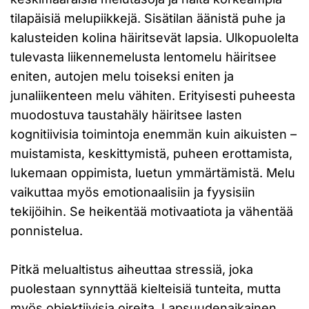
tilapäisiä melupiikkejä. Sisätilan äänistä puhe ja
kalusteiden kolina häiritsevät lapsia. Ulkopuolelta
tulevasta liikennemelusta lentomelu häiritsee
eniten, autojen melu toiseksi eniten ja
junaliikenteen melu vähiten. Erityisesti puheesta
muodostuva taustahäly häiritsee lasten
kognitiivisia toimintoja enemmän kuin aikuisten –
muistamista, keskittymistä, puheen erottamista,
lukemaan oppimista, luetun ymmärtämistä. Melu
vaikuttaa myös emotionaalisiin ja fyysisiin
tekijöihin. Se heikentää motivaatiota ja vähentää
ponnistelua.
Pitkä melualtistus aiheuttaa stressiä, joka
puolestaan synnyttää kielteisiä tunteita, mutta
myös objektiivisia oireita. Lapsuudenaikainen