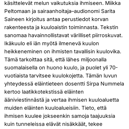
käsittelevät melun vaikutuksia ihmiseen. Miikka
Peltomaan ja sairaanhoitaja–audionomi Sarita
Saineen kirjoitus antaa perustiedot korvan
rakenteesta ja kuuloaistin toiminnasta. Tekstin
sanomaa havainnollistavat värilliset piirroskuvat.
Ikäkuulo eli iän myötä ilmenevä kuulon
heikkeneminen on ihmisten tavallisin kuulovika.
Tämä tarkoittaa sitä, että lähes miljoonalla
suomalaisella on huono kuulo, ja puolet yli 70-
vuotiaista tarvitsee kuulokojetta. Tämän luvun
yhteydessä eläintieteen dosentti Sirpa Nummela
kertoo laatikkotekstissä eläinten
ääniviestinnästä ja vertaa ihmisen kuuloaluetta
muiden eläinten kuuloalueisiin. Tieto, että
ihmisen kuulee jokseenkin samoja taajuuksia
kuin tunneleissa elävät nisäkkäät, tekee