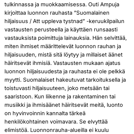
tulkinnassa ja muokkaamisessa. Outi Ampuja
kirjoittaa luonnon rauhasta ”Suomalainen
hiljaisuus / Att uppleva tystnad” -keruukilpailun
vastausten perusteella ja käyttäen runsaasti
vastauksista poimittuja lainauksia. Hän selvittää,
miten ihmiset määrittelevät luonnon rauhan ja
hiljaisuuden, mistä sitä löytyy ja millaiset äänet
häiritsevät ihmisiä. Vastausten mukaan ajatus
luonnon hiljaisuudesta ja rauhasta ei ole pelkkä
myytti. Suomalaiset hakeutuvat tarkoituksella ja
toistuvasti hiljaisuuteen, joko metsään tai
saaristoon. Kun liikenne ja rakentaminen tai
musiikki ja ihmisäänet häiritsevät meitä, luonto
on hyvinvoinnin kannalta tärkeä
henkilökohtainen voimavara. Se elvyttää
elimistöä. Luonnonrauha-alueilla ei kuulu