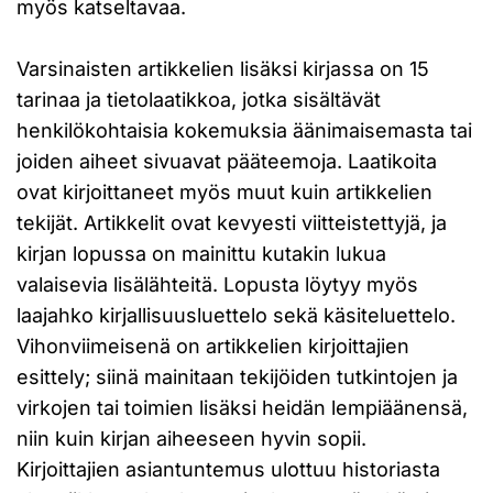
myös katseltavaa.
Varsinaisten artikkelien lisäksi kirjassa on 15
tarinaa ja tietolaatikkoa, jotka sisältävät
henkilökohtaisia kokemuksia äänimaisemasta tai
joiden aiheet sivuavat pääteemoja. Laatikoita
ovat kirjoittaneet myös muut kuin artikkelien
tekijät. Artikkelit ovat kevyesti viitteistettyjä, ja
kirjan lopussa on mainittu kutakin lukua
valaisevia lisälähteitä. Lopusta löytyy myös
laajahko kirjallisuusluettelo sekä käsiteluettelo.
Vihonviimeisenä on artikkelien kirjoittajien
esittely; siinä mainitaan tekijöiden tutkintojen ja
virkojen tai toimien lisäksi heidän lempiäänensä,
niin kuin kirjan aiheeseen hyvin sopii.
Kirjoittajien asiantuntemus ulottuu historiasta