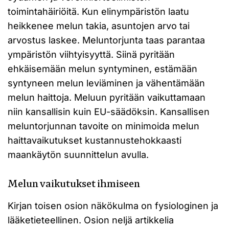
toimintahäiriöitä. Kun elinympäristön laatu
heikkenee melun takia, asuntojen arvo tai
arvostus laskee. Meluntorjunta taas parantaa
ympäristön viihtyisyyttä. Siinä pyritään
ehkäisemään melun syntyminen, estämään
syntyneen melun leviäminen ja vähentämään
melun haittoja. Meluun pyritään vaikuttamaan
niin kansallisin kuin EU-säädöksin. Kansallisen
meluntorjunnan tavoite on minimoida melun
haittavaikutukset kustannustehokkaasti
maankäytön suunnittelun avulla.
Melun vaikutukset ihmiseen
Kirjan toisen osion näkökulma on fysiologinen ja
lääketieteellinen. Osion neljä artikkelia