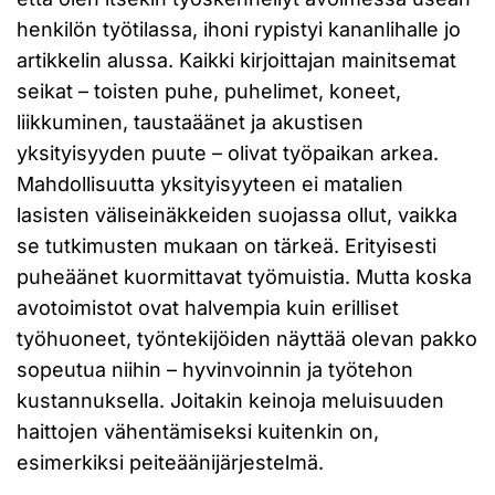
henkilön työtilassa, ihoni rypistyi kananlihalle jo
artikkelin alussa. Kaikki kirjoittajan mainitsemat
seikat – toisten puhe, puhelimet, koneet,
liikkuminen, taustaäänet ja akustisen
yksityisyyden puute – olivat työpaikan arkea.
Mahdollisuutta yksityisyyteen ei matalien
lasisten väliseinäkkeiden suojassa ollut, vaikka
se tutkimusten mukaan on tärkeä. Erityisesti
puheäänet kuormittavat työmuistia. Mutta koska
avotoimistot ovat halvempia kuin erilliset
työhuoneet, työntekijöiden näyttää olevan pakko
sopeutua niihin – hyvinvoinnin ja työtehon
kustannuksella. Joitakin keinoja meluisuuden
haittojen vähentämiseksi kuitenkin on,
esimerkiksi peiteäänijärjestelmä.