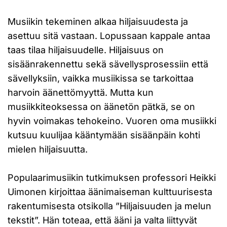
Musiikin tekeminen alkaa hiljaisuudesta ja
asettuu sitä vastaan. Lopussaan kappale antaa
taas tilaa hiljaisuudelle. Hiljaisuus on
sisäänrakennettu sekä sävellysprosessiin että
sävellyksiin, vaikka musiikissa se tarkoittaa
harvoin äänettömyyttä. Mutta kun
musiikkiteoksessa on äänetön pätkä, se on
hyvin voimakas tehokeino. Vuoren oma musiikki
kutsuu kuulijaa kääntymään sisäänpäin kohti
mielen hiljaisuutta.
Populaarimusiikin tutkimuksen professori Heikki
Uimonen kirjoittaa äänimaiseman kulttuurisesta
rakentumisesta otsikolla ”Hiljaisuuden ja melun
tekstit”. Hän toteaa, että ääni ja valta liittyvät