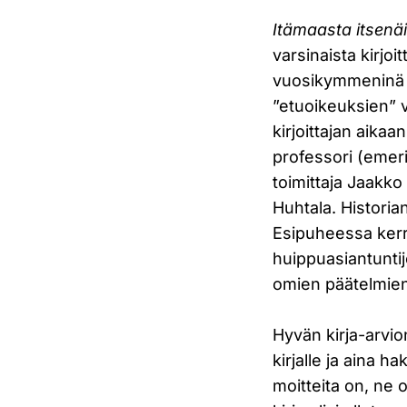
Itämaasta itsenä
varsinaista kirjoi
vuosikymmeninä n
”etuoikeuksien” 
kirjoittajan aika
professori (emeri
toimittaja Jaakko
Huhtala. Historian
Esipuheessa kerro
huippuasiantuntijo
omien päätelmien
Hyvän kirja-arvio
kirjalle ja aina h
moitteita on, ne