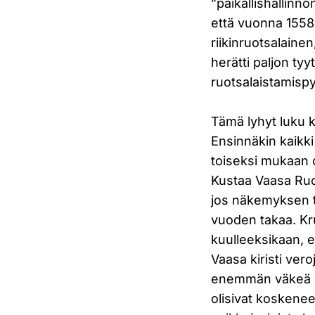
”paikallishallinn
että vuonna 1558 
riikinruotsalaine
herätti paljon t
ruotsalaistamisp
Tämä lyhyt luku k
Ensinnäkin kaikki
toiseksi mukaan ot
Kustaa Vaasa Ruot
jos näkemyksen t
vuoden takaa. Kr
kuulleeksikaan, ei
Vaasa kiristi vero
enemmän väkeä so
olisivat koskene