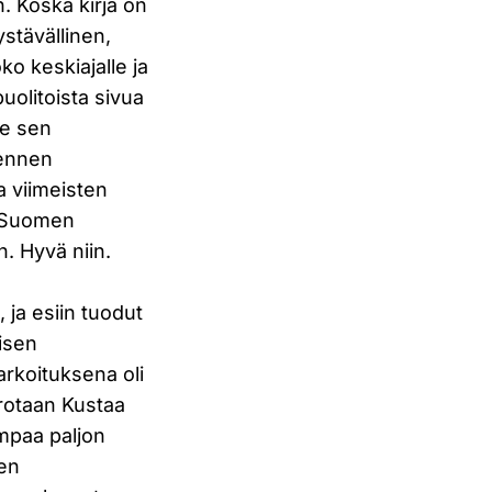
n. Koska kirja on
ystävällinen,
ko keskiajalle ja
puolitoista sivua
ie sen
 ennen
a viimeisten
, Suomen
. Hyvä niin.
 ja esiin tuodut
isen
rkoituksena oli
rotaan Kustaa
mpaa paljon
een