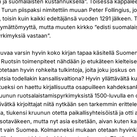
on ja suomalaisten kustannuksella”. Toisessa kappale
Turun piispaksi nimitettiin muuan Peter Follingius, jo
n, toisin kuin kaikki edeltäjänsä vuoden 1291 jälkee
yytymättömyyttä, mutta muuten kirkko ”edisti suomala
yrkimyksiä vastaan”.
uvaa varsin hyvin koko kirjan tapaa käsitellä Suomen
 Ruotsin toimenpiteet nähdään jo etukäteen kielteise
etaan hyvin rohkeita tulkintoja, joita joku joskus on 
sia todellakin kansallisvaltiona? Hyvin yllättävältä ku
ueksi on haettu kirjallisuutta osapuilleen kahdek
uunun ruotsalaistamispyrkimyksistä 1500-luvulla en o
vätkä kirjoittajat niitä nytkään sen tarkemmin erittel
ja, tiukensi kruunun otetta paikallisyhteisöistä ja otti 
taväkeen, mutta nyt asia esitetään, aivan kuten kai
et vain Suomea. Kolmanneksi mukaan otetaan hyvinkin