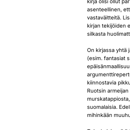
kirja olisi ollut 
asenteellinen, et
vastaväitteitä. L
kirjan tekijöide
silkasta huolima
On kirjassa yhtä 
(esim. fantasiat
epäisänmaallisuud
argumenttirepert
kiinnostavia pikkut
Ruotsin armeijan
murskatappiosta,
suomalaisia. Edell
mihinkään muuhun