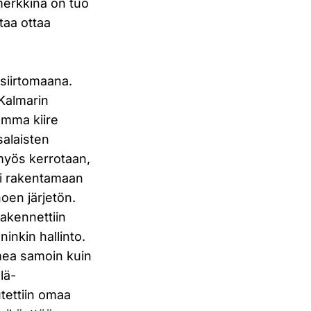
imerkkinä on tuo
taa ottaa
 siirtomaana.
 Kalmarin
lemma kiire
salaisten
 myös kerrotaan,
ei rakentamaan
oen järjetön.
rakennettiin
inkin hallinto.
omea samoin kuin
lä-
utettiin omaa