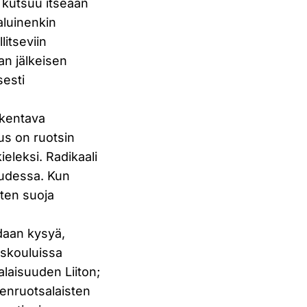
a kutsuu itseään
haluinenkin
litseviin
an jälkeisen
sesti
akentava
tus on ruotsin
eleksi. Radikaali
uudessa. Kun
ten suoja
daan kysyä,
uskouluissa
laisuuden Liiton;
enruotsalaisten