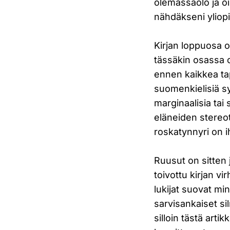
olemassaolo ja o
nähdäkseni yliop
Kirjan loppuosa on
tässäkin osassa o
ennen kaikkea ta
suomenkielisiä sy
marginaalisia tai
eläneiden stereot
roskatynnyri on i
Ruusut on sitten 
toivottu kirjan vi
lukijat suovat mi
sarvisankaiset sil
silloin tästä arti