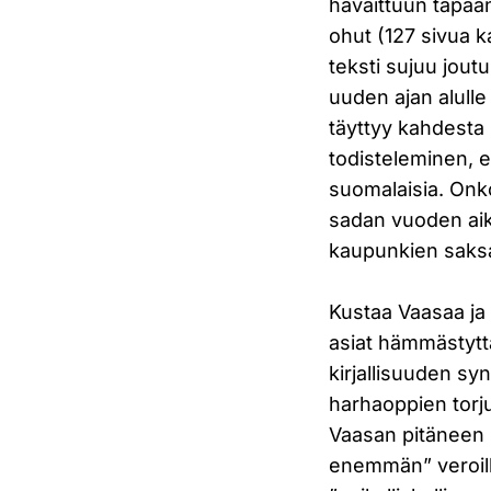
havaittuun tapaan 
ohut (127 sivua ka
teksti sujuu jout
uuden ajan alulle 
täyttyy kahdesta
todisteleminen, e
suomalaisia. Onko
sadan vuoden aik
kaupunkien saksa
Kustaa Vaasaa ja 
asiat hämmästyttä
kirjallisuuden s
harhaoppien torj
Vaasan pitäneen 
enemmän” veroilla