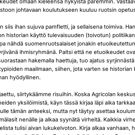
ikeudet omaan kieleensä nykyistä paremmin. Vastaa
istoon johtavaan koulutukseen kuuluu ruotsin opetu
 siis ihan sujuva pamfletti, ja sellaisena toimiva. Han
n historian käyttö tulevaisuuden (toivotun) politiikan
pa nähdä suomenruotsalaiset jonakin etuoikeutettuna
rjivänä ihmisryhmänä. Paitsi että ne etuoikeudet ova
 suorastaan hakemalla haettuja, tuo ajatus syrjinnäst
ypioiden maailmaan, siihen, jota varten se historian 
han hyödyllinen.
jaettu, siirtykäämme risuihin. Koska Agricolan keskus
rheiden yksilöimistä, käyn tässä kirjaa läpi aika tarkka
nulle tämän anteeksi, mutta nyt täytyy asettaa koulu
mälasit nenälle ja alkaa syynätä virheitä. Kaikkia virhe
kkelista tulisi aivan lukukelvoton. Kirja alkaa vanhaan, 