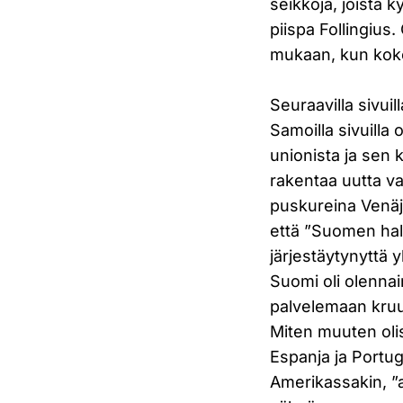
seikkoja, joista 
piispa Follingius.
mukaan, kun koko 
Seuraavilla sivui
Samoilla sivuilla
unionista ja sen 
rakentaa uutta va
puskureina Venäjä
että ”Suomen hall
järjestäytynyttä 
Suomi oli olennai
palvelemaan kruun
Miten muuten oli
Espanja ja Portug
Amerikassakin, ”a