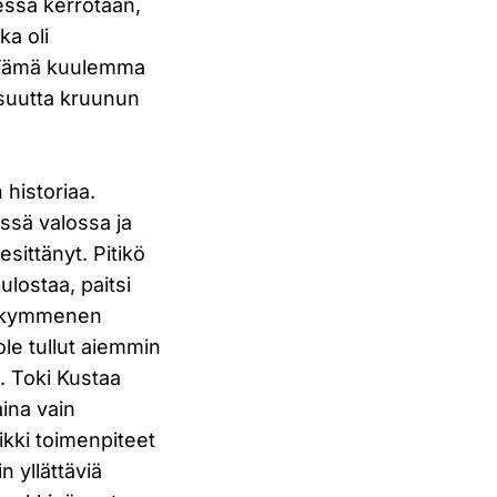
essa kerrotaan,
ka oli
n. Tämä kuulemma
isuutta kruunun
 historiaa.
ssä valossa ja
esittänyt. Pitikö
ulostaa, paitsi
sankymmenen
le tullut aiemmin
e. Toki Kustaa
aina vain
kki toimenpiteet
 yllättäviä