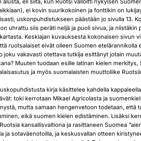
alusta, eli siitä, kun Ruotsi valloitti nykyisen Suome
ikkiaan), ei kovin suurikokoinen ja fonttikin on lukija
uisasti, uskonpuhdistukseen päästään jo sivulla 13. Ko
on uhrattu siis peräti neljä ja puoli sivua, ja niistäkin 
 kartasta. Keskiajan kuvauksesta kokonaisen sivun v
ttä ruotsalaiset eivät olleen Suomen etelärannikolla
 joku vakavasti otettava tutkija esittänyt jotain muut
ana? Muuten tuodaan esille latinan kielen merkitys
laisasutus ja myös suomalaisten muuttoliike Ruotsiin
uskopuhdistusta kirja käsittelee kahdella kappaleella,
vät: toki kerrotaan Mikael Agricolasta ja suomenkiel
ynnystä, mutta samaan hengenvetoon todetaan, että ta
uminen, eikä suomen kielen edistäminen. Lisäksi ker
Ruotsia kansallisvaltiona ja rasittaneen Suomea ”aie
 ja sotaväenotoilla, ja keskusvallan otteen kiristyn