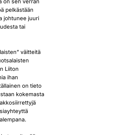
rja on sen verran
npä pelkästään
a johtunee juuri
udesta tai
aisten” väitteitä
otsalaisten
n Liiton
ia ihan
 tällainen on tieto
vastaan kokemasta
kkosiirrettyjä
asiayhteyttä
 alempana.