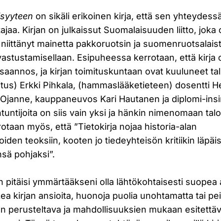
isyyteen
on sikäli erikoinen kirja, että sen yhteydessä
ttajaa. Kirjan on julkaissut Suomalaisuuden liitto, joka
iittänyt mainetta pakkoruotsin ja suomenruotsalais
vastustamisellaan. Esipuheessa kerrotaan, että kir
ansaannos, ja kirjan toimituskuntaan ovat kuuluneet ta
tus) Erkki Pihkala, (hammaslääketieteen) dosentti He
 Ojanne, kauppaneuvos Kari Hautanen ja diplomi-insin
tuntijoita on siis vain yksi ja hänkin nimenomaan talou
taan myös, että ”Tietokirja nojaa historia-alan
iden teoksiin, kooten jo tiedeyhteisön kritiikin läpäis
sä pohjaksi”.
n pitäisi ymmärtääkseni olla lähtökohtaisesti suopea a
akea kirjan ansioita, huonoja puolia unohtamatta tai pe
 on perusteltava ja mahdollisuuksien mukaan esitettä