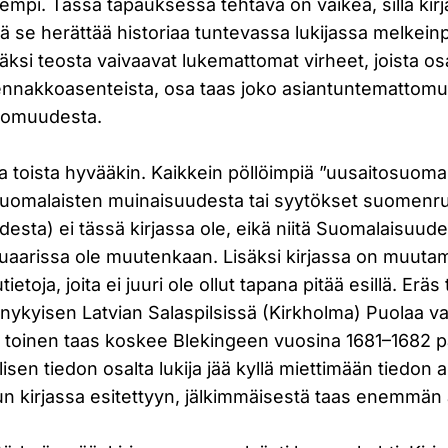
parempi. Tässä tapauksessa tehtävä on vaikea, sillä ki
tä se herättää historiaa tuntevassa lukijassa melkei
isäksi teosta vaivaavat lukemattomat virheet, joista os
n ennakkoasenteista, osa taas joko asiantuntemattomu
ttomuudesta.
ja toista hyvääkin. Kaikkein pöllöimpiä ”uusaitosuomal
 suomalaisten muinaisuudesta tai syytökset suomenru
esta) ei tässä kirjassa ole, eikä niitä Suomalaisuude
uaarissa ole muutenkaan. Lisäksi kirjassa on muutam
ietoja, joita ei juuri ole ollut tapana pitää esillä. Eräs
 nykyisen Latvian Salaspilsissä (Kirkholma) Puolaa 
 toinen taas koskee Blekingeen vuosina 1681–1682 pa
isen tiedon osalta lukija jää kyllä miettimään tiedon 
 kirjassa esitettyyn, jälkimmäisestä taas enemmän