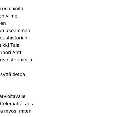
 ei mainita
 on viime
ten
ja on useamman
loushistorian
ikki Tala,
ööri Antti
shistorioitsija.
syttä tietoa
rvioitavalle
ittelemättä. Jos
vä myös, miten