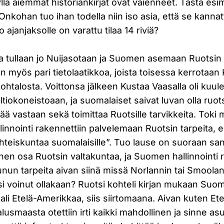
kyllä aiemmat historiankirjat ovat vaienneet. Tästä es
 Onkohan tuo ihan todella niin iso asia, että se kannat
ajanjaksolle on varattu tilaa 14 riviä?
lla tullaan jo Nuijasotaan ja Suomen asemaan Ruotsin
 on myös pari tietolaatikkoa, joista toisessa kerrotaan
kohtalosta. Voittonsa jälkeen Kustaa Vaasalla oli kuu
ltiokoneistoaan, ja suomalaiset saivat luvan olla ruot
ä vastaan sekä toimittaa Ruotsille tarvikkeita. Toki
innointi rakennettiin palvelemaan Ruotsin tarpeita, 
yhteiskuntaa suomalaisille”. Tuo lause on suoraan san
nen osa Ruotsin valtakuntaa, ja Suomen hallinnointi 
un tarpeita aivan siinä missä Norlannin tai Smoolann
si voinut ollakaan? Ruotsi kohteli kirjan mukaan Su
ali Etelä-Amerikkaa, siis siirtomaana. Aivan kuten Ete
lusmaasta otettiin irti kaikki mahdollinen ja sinne as