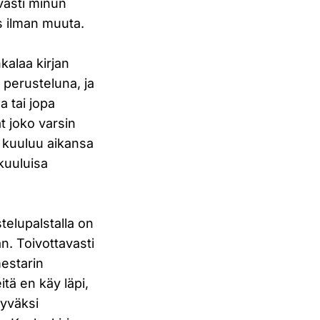
vasti minun
s ilman muuta.
kalaa kirjan
 perusteluna, ja
 tai jopa
t joko varsin
ä kuuluu aikansa
kuuluisa
telupalstalla on
an. Toivottavasti
mestarin
itä en käy läpi,
hyväksi