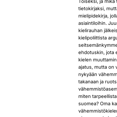
Toiseksi, ja mikä
tietokirjaksi, mut
mielipidekirja, jo
asiaintiloihin. J
kielirauhan jälkei
kielipoliittista a
seitsemänkymmen
ehdotuskin, jota 
kielen muuttamine
ajatus, mutta on
nykyään vähemmis
takanaan ja ruotsi
vähemmistöasemas
miten tarpeellis
suomea? Oma kant
vähemmistökielen