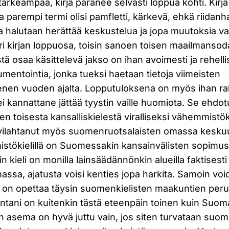
 tärkeämpää, kirja paranee selvästi loppua kohti. Kirj
ta parempi termi olisi pamfletti, kärkevä, ehkä riidan
lla halutaan herättää keskustelua ja jopa muutoksia val
uuri kirjan loppuosa, toisin sanoen toisen maailmansod
stä osaa käsittelevä jakso on ihan avoimesti ja rehelli
rgumentointia, jonka tueksi haetaan tietoja viimeisten
en vuoden ajalta. Lopputuloksena on myös ihan r
ei kannattane jättää tyystin vaille huomiota. Se ehdo
n toisesta kansalliskielestä viralliseksi vähemmistöki
 vilahtanut myös suomenruotsalaisten omassa kesk
tökielillä on Suomessakin kansainvälisten sopimus
n kieli on monilla lainsäädännönkin alueilla faktisesti
sa, ajatusta voisi kenties jopa harkita. Samoin voi
ta on opettaa täysin suomenkielisten maakuntien per
ani on kuitenkin tästä eteenpäin toinen kuin Suoma
 asema on hyvä juttu vain, jos siten turvataan suom