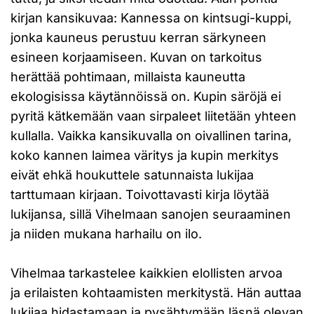
kirjan kansikuvaa: Kannessa on kintsugi-kuppi,
jonka kauneus perustuu kerran särkyneen
esineen korjaamiseen. Kuvan on tarkoitus
herättää pohtimaan, millaista kauneutta
ekologisissa käytännöissä on. Kupin säröjä ei
pyritä kätkemään vaan sirpaleet liitetään yhteen
kullalla. Vaikka kansikuvalla on oivallinen tarina,
koko kannen laimea väritys ja kupin merkitys
eivät ehkä houkuttele satunnaista lukijaa
tarttumaan kirjaan. Toivottavasti kirja löytää
lukijansa, sillä Vihelmaan sanojen seuraaminen
ja niiden mukana harhailu on ilo.
Vihelmaa tarkastelee kaikkien elollisten arvoa
ja erilaisten kohtaamisten merkitystä. Hän auttaa
lukijaa hidastamaan ja pysähtymään läsnä olevan