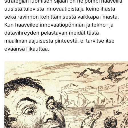
strategian luomisen sijaan on helpompi haaveilla
uusista tulevista innovaatioista ja keinolihasta
sekä ravinnon kehittämisestä vaikkapa ilmasta.
Kun haaveilee innovaatiopöhinän ja tekno- ja
datavihreyden pelastavan meidät tästä
maailmanlaajuisesta pinteestä, ei tarvitse itse
eväänsä liikauttaa.