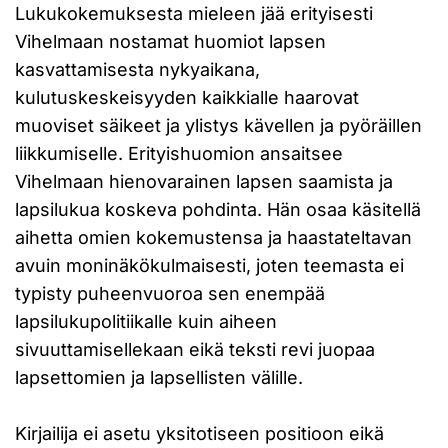
Lukukokemuksesta mieleen jää erityisesti
Vihelmaan nostamat huomiot lapsen
kasvattamisesta nykyaikana,
kulutuskeskeisyyden kaikkialle haarovat
muoviset säikeet ja ylistys kävellen ja pyöräillen
liikkumiselle. Erityishuomion ansaitsee
Vihelmaan hienovarainen lapsen saamista ja
lapsilukua koskeva pohdinta. Hän osaa käsitellä
aihetta omien kokemustensa ja haastateltavan
avuin moninäkökulmaisesti, joten teemasta ei
typisty puheenvuoroa sen enempää
lapsilukupolitiikalle kuin aiheen
sivuuttamisellekaan eikä teksti revi juopaa
lapsettomien ja lapsellisten välille.
Kirjailija ei asetu yksitotiseen positioon eikä