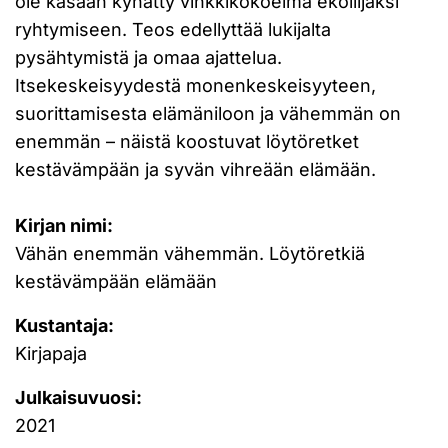
ole kasaan kyhätty vinkkikokoelma ekoilijaksi
ryhtymiseen. Teos edellyttää lukijalta
pysähtymistä ja omaa ajattelua.
Itsekeskeisyydestä monenkeskeisyyteen,
suorittamisesta elämäniloon ja vähemmän on
enemmän – näistä koostuvat löytöretket
kestävämpään ja syvän vihreään elämään.
Kirjan nimi:
Vähän enemmän vähemmän. Löytöretkiä
kestävämpään elämään
Kustantaja:
Kirjapaja
Julkaisuvuosi:
2021