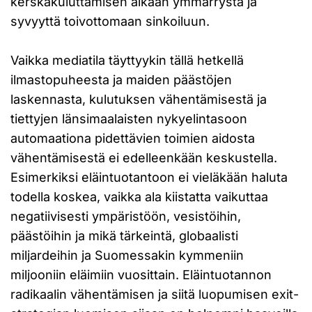
kerskakuluttamisen aikaan ymmärrystä ja
syvyyttä toivottomaan sinkoiluun.
Vaikka mediatila täyttyykin tällä hetkellä
ilmastopuheesta ja maiden päästöjen
laskennasta, kulutuksen vähentämisestä ja
tiettyjen länsimaalaisten nykyelintasoon
automaationa pidettävien toimien aidosta
vähentämisestä ei edelleenkään keskustella.
Esimerkiksi eläintuotantoon ei vieläkään haluta
todella koskea, vaikka ala kiistatta vaikuttaa
negatiivisesti ympäristöön, vesistöihin,
päästöihin ja mikä tärkeintä, globaalisti
miljardeihin ja Suomessakin kymmeniin
miljooniin eläimiin vuosittain. Eläintuotannon
radikaalin vähentämisen ja siitä luopumisen exit-