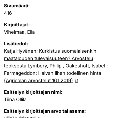
Sivumäärä:
416
Kirjoittajat:
Vihelmaa, Ella
Lisätiedot:
Katja Hyvänen: Kurkistus suomalaisenkin
maatalouden tulevaisuuteen? Arvostelu
teoksesta Lymbery, Philip , Oakeshott, Isabel :
Farmageddon: Halvan lihan todellinen hinta
(Agricolan arvostelut 16.1.2019)
Esittelyn kirjoittajan nimi:
Tiina Ollila
Esittelyn kirjoittajan arvo tai asema: