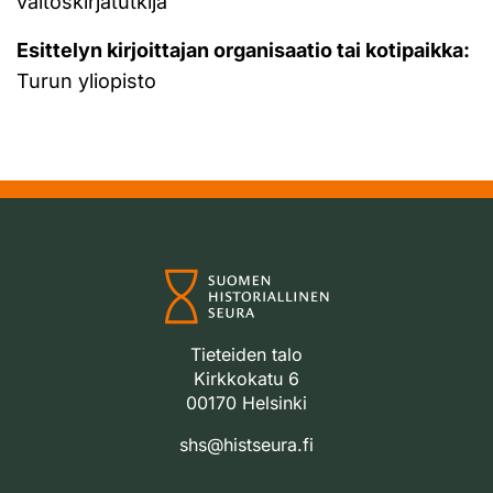
väitöskirjatutkija
Esittelyn kirjoittajan organisaatio tai kotipaikka:
Turun yliopisto
Tieteiden talo
Kirkkokatu 6
00170 Helsinki
shs@histseura.fi