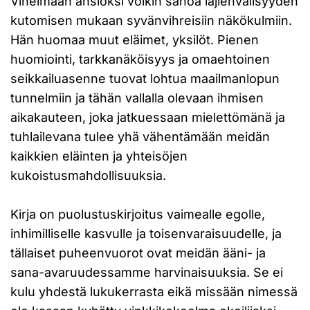
Vihelmaan ansioksi voikin sanoa lajienvälisyyden
kutomisen mukaan syvänvihreisiin näkökulmiin.
Hän huomaa muut eläimet, yksilöt. Pienen
huomiointi, tarkkanäköisyys ja omaehtoinen
seikkailuasenne tuovat lohtua maailmanlopun
tunnelmiin ja tähän vallalla olevaan ihmisen
aikakauteen, joka jatkuessaan mielettömänä ja
tuhlailevana tulee yhä vähentämään meidän
kaikkien eläinten ja yhteisöjen
kukoistusmahdollisuuksia.
Kirja on puolustuskirjoitus vaimealle egolle,
inhimilliselle kasvulle ja toisenvaraisuudelle, ja
tällaiset puheenvuorot ovat meidän ääni- ja
sana-avaruudessamme harvinaisuuksia. Se ei
kulu yhdestä lukukerrasta eikä missään nimessä