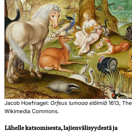
Jacob Hoefnagel:
Orfeus lumoaa eläimiä
1613, Th
Wikimedia Commons.
Lähelle katsomisesta, lajienvälisyydestä ja