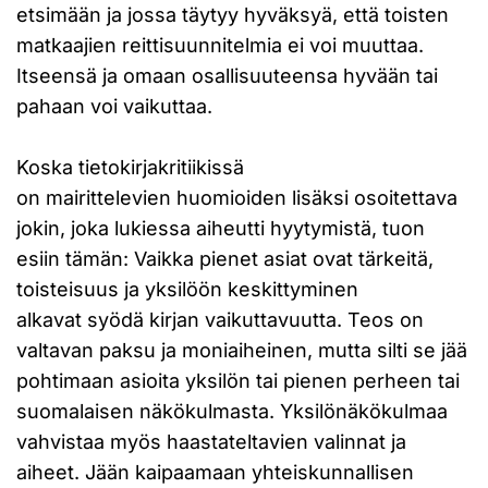
etsimään ja jossa täytyy hyväksyä, että toisten
matkaajien reittisuunnitelmia ei voi muuttaa.
Itseensä ja omaan osallisuuteensa hyvään tai
pahaan voi vaikuttaa.
Koska tietokirjakritiikissä
on mairittelevien huomioiden lisäksi osoitettava
jokin, joka lukiessa aiheutti hyytymistä, tuon
esiin tämän: Vaikka pienet asiat ovat tärkeitä,
toisteisuus ja yksilöön keskittyminen
alkavat syödä kirjan vaikuttavuutta. Teos on
valtavan paksu ja moniaiheinen, mutta silti se jää
pohtimaan asioita yksilön tai pienen perheen tai
suomalaisen näkökulmasta. Yksilönäkökulmaa
vahvistaa myös haastateltavien valinnat ja
aiheet. Jään kaipaamaan yhteiskunnallisen