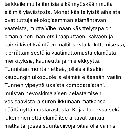
tarkkaile muita ihmisiä eikä myöskään muita
eläimiä yläviistosta. Monet käsitellyistä aiheista
ovat tuttuja ekologisemman elämäntavan
vaateista, mutta Vihelmaan käsittelytapa on
omanlainen: hän etsii raaputtaen, kaivaen ja
kaikki kivet kääntäen maltillisesta kuluttamisesta,
kierrättämisestä ja vaatimattomasta elämästä
merkityksiä, kauneutta ja mielekkyyttä.
Tunnistan monta hetkeä, jollaisia itsekin
kaupungin ulkopuolella elämää eläessäni vaalin.
Tunnen ylpeyttä useista komposteistani,
muistan hevoskimalaisen pelastamisen
vesisaavista ja suren ikkunaan matkansa
päättänyttä mustarastasta. Kirjaa lukiessa sekä
lukeminen että elämä itse alkavat tuntua
matkalta, jossa suuntaviivoja pitää olla valmis