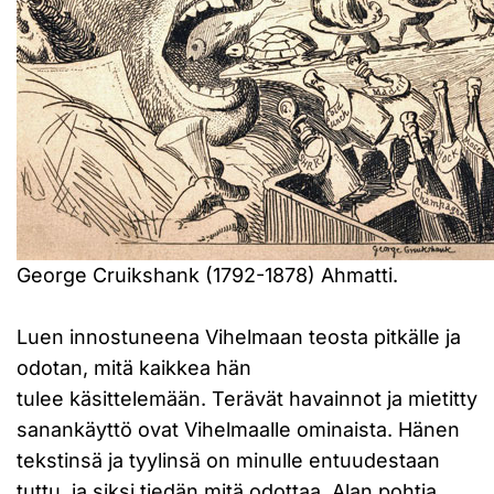
George Cruikshank (1792-1878) Ahmatti.
Luen innostuneena Vihelmaan teosta pitkälle ja
odotan, mitä kaikkea hän
tulee käsittelemään. Terävät havainnot ja mietitty
sanankäyttö ovat Vihelmaalle ominaista. Hänen
tekstinsä ja tyylinsä on minulle entuudestaan
tuttu, ja siksi tiedän mitä odottaa. Alan pohtia