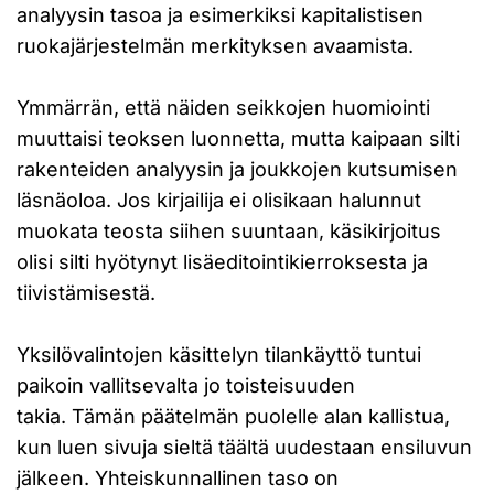
analyysin tasoa ja esimerkiksi kapitalistisen
ruokajärjestelmän merkityksen avaamista.
Ymmärrän, että näiden seikkojen huomiointi
muuttaisi teoksen luonnetta, mutta kaipaan silti
rakenteiden analyysin ja joukkojen kutsumisen
läsnäoloa. Jos kirjailija ei olisikaan halunnut
muokata teosta siihen suuntaan, käsikirjoitus
olisi silti hyötynyt lisäeditointikierroksesta ja
tiivistämisestä.
Yksilövalintojen käsittelyn tilankäyttö tuntui
paikoin vallitsevalta jo toisteisuuden
takia. Tämän päätelmän puolelle alan kallistua,
kun luen sivuja sieltä täältä uudestaan ensiluvun
jälkeen. Yhteiskunnallinen taso on