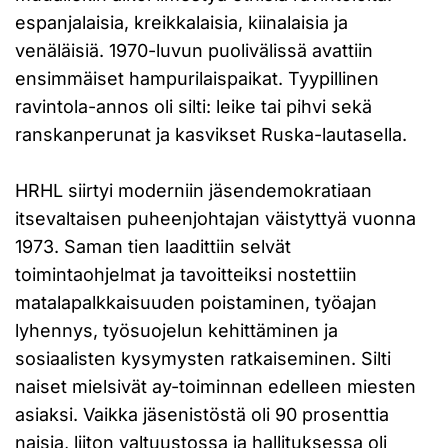
espanjalaisia, kreikkalaisia, kiinalaisia ja
venäläisiä. 1970-luvun puolivälissä avattiin
ensimmäiset hampurilaispaikat. Tyypillinen
ravintola-annos oli silti: leike tai pihvi sekä
ranskanperunat ja kasvikset Ruska-lautasella.
HRHL siirtyi moderniin jäsendemokratiaan
itsevaltaisen puheenjohtajan väistyttyä vuonna
1973. Saman tien laadittiin selvät
toimintaohjelmat ja tavoitteiksi nostettiin
matalapalkkaisuuden poistaminen, työajan
lyhennys, työsuojelun kehittäminen ja
sosiaalisten kysymysten ratkaiseminen. Silti
naiset mielsivät ay-toiminnan edelleen miesten
asiaksi. Vaikka jäsenistöstä oli 90 prosenttia
naisia, liiton valtuustossa ja hallituksessa oli