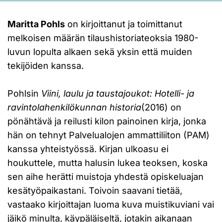
Maritta Pohls
on kirjoittanut ja toimittanut
melkoisen määrän tilaushistoriateoksia 1980-
luvun lopulta alkaen sekä yksin että muiden
tekijöiden kanssa.
Pohlsin
Viini, laulu ja taustajoukot: Hotelli- ja
ravintolahenkilökunnan historia
(2016) on
pönähtävä ja reilusti kilon painoinen kirja, jonka
hän on tehnyt Palvelualojen ammattiliiton (PAM)
kanssa yhteistyössä. Kirjan ulkoasu ei
houkuttele, mutta halusin lukea teoksen, koska
sen aihe herätti muistoja yhdestä opiskeluajan
kesätyöpaikastani. Toivoin saavani tietää,
vastaako kirjoittajan luoma kuva muistikuviani vai
jäikö minulta, käypäläiseltä, jotakin aikanaan