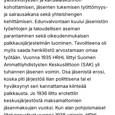
kohottamisen, jäsenten tukemisen työttömyys-
ja sairausaikana sekä yhteishengen
kehittämisen. Edunvalvontaan kuului jäsenistön
työehtojen ja taloudellisen aseman
parantaminen sekä oikeudenmukaisen
palkkausjärjestelmän luominen. Tavoitteena oli
myös saada henkilöstö arvostamaan omaa
työtään. Vuonna 1935 HRHL liittyi Suomen
Ammattiyhdistysten Keskusliittoon (SAK) yli
tuhannen jäsenen voimin. Osa jäsenistä erosi,
koska piti järjestöä liian poliittisena tai ei
hyväksynyt sen kannattamaa kiinteää
palkkausta. Jo 1936 liitto erotettiin
keskusjärjestöstä maksamattomien
jäsenmaksujen vuoksi. Kun alan pohjoismaiset
liitot perustivat vuonna 1938 unionin, HRHL