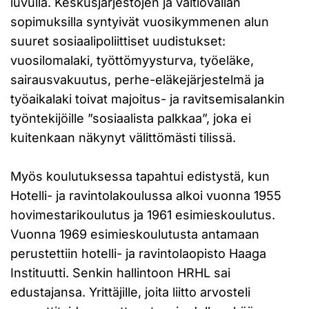
luvulla. Keskusjärjestöjen ja valtiovallan
sopimuksilla syntyivät vuosikymmenen alun
suuret sosiaalipoliittiset uudistukset:
vuosilomalaki, työttömyysturva, työeläke,
sairausvakuutus, perhe-eläkejärjestelmä ja
työaikalaki toivat majoitus- ja ravitsemisalankin
työntekijöille ”sosiaalista palkkaa”, joka ei
kuitenkaan näkynyt välittömästi tilissä.
Myös koulutuksessa tapahtui edistystä, kun
Hotelli- ja ravintolakoulussa alkoi vuonna 1955
hovimestarikoulutus ja 1961 esimieskoulutus.
Vuonna 1969 esimieskoulutusta antamaan
perustettiin hotelli- ja ravintolaopisto Haaga
Instituutti. Senkin hallintoon HRHL sai
edustajansa. Yrittäjille, joita liitto arvosteli