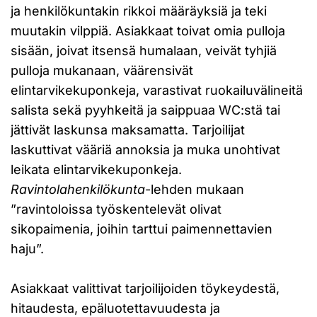
ja henkilökuntakin rikkoi määräyksiä ja teki
muutakin vilppiä. Asiakkaat toivat omia pulloja
sisään, joivat itsensä humalaan, veivät tyhjiä
pulloja mukanaan, väärensivät
elintarvikekuponkeja, varastivat ruokailuvälineitä
salista sekä pyyhkeitä ja saippuaa WC:stä tai
jättivät laskunsa maksamatta. Tarjoilijat
laskuttivat vääriä annoksia ja muka unohtivat
leikata elintarvikekuponkeja.
Ravintolahenkilökunta
-lehden mukaan
”ravintoloissa työskentelevät olivat
sikopaimenia, joihin tarttui paimennettavien
haju”.
Asiakkaat valittivat tarjoilijoiden töykeydestä,
hitaudesta, epäluotettavuudesta ja