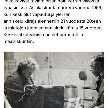
jotka kävivät ravintoloissa noin kerran viikossa
työasioissa. Asiakaskunta nuoreni vuonna 1969,
kun keskiolut vapautui ja yleinen
anniskeluikäraja alennettiin 21 vuodesta 20:een
ja mietojen juomien anniskeluikäraja 18 vuoteen.
Keskiolutkahviloista puolet perustettiin
maalaiskuntiin.