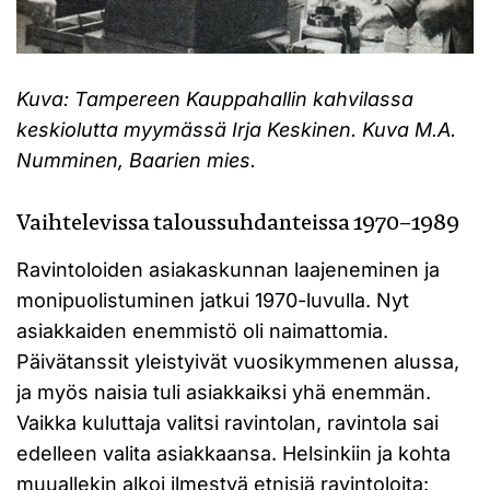
Kuva: Tampereen Kauppahallin kahvilassa
keskiolutta myymässä Irja Keskinen. Kuva M.A.
Numminen, Baarien mies.
Vaihtelevissa taloussuhdanteissa 1970–1989
Ravintoloiden asiakaskunnan laajeneminen ja
monipuolistuminen jatkui 1970-luvulla. Nyt
asiakkaiden enemmistö oli naimattomia.
Päivätanssit yleistyivät vuosikymmenen alussa,
ja myös naisia tuli asiakkaiksi yhä enemmän.
Vaikka kuluttaja valitsi ravintolan, ravintola sai
edelleen valita asiakkaansa. Helsinkiin ja kohta
muuallekin alkoi ilmestyä etnisiä ravintoloita: