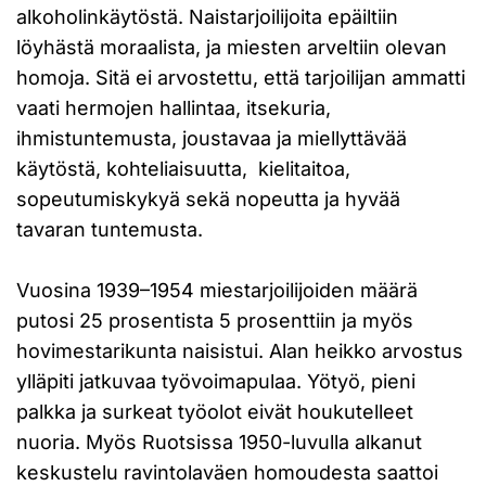
alkoholinkäytöstä. Naistarjoilijoita epäiltiin
löyhästä moraalista, ja miesten arveltiin olevan
homoja. Sitä ei arvostettu, että tarjoilijan ammatti
vaati hermojen hallintaa, itsekuria,
ihmistuntemusta, joustavaa ja miellyttävää
käytöstä, kohteliaisuutta, kielitaitoa,
sopeutumiskykyä sekä nopeutta ja hyvää
tavaran tuntemusta.
Vuosina 1939–1954 miestarjoilijoiden määrä
putosi 25 prosentista 5 prosenttiin ja myös
hovimestarikunta naisistui. Alan heikko arvostus
ylläpiti jatkuvaa työvoimapulaa. Yötyö, pieni
palkka ja surkeat työolot eivät houkutelleet
nuoria. Myös Ruotsissa 1950-luvulla alkanut
keskustelu ravintolaväen homoudesta saattoi