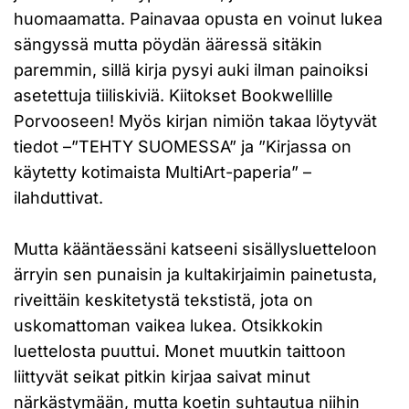
huomaamatta. Painavaa opusta en voinut lukea
sängyssä mutta pöydän ääressä sitäkin
paremmin, sillä kirja pysyi auki ilman painoiksi
asetettuja tiiliskiviä. Kiitokset Bookwellille
Porvooseen! Myös kirjan nimiön takaa löytyvät
tiedot –”TEHTY SUOMESSA” ja ”Kirjassa on
käytetty kotimaista MultiArt-paperia” –
ilahduttivat.
Mutta kääntäessäni katseeni sisällysluetteloon
ärryin sen punaisin ja kultakirjaimin painetusta,
riveittäin keskitetystä tekstistä, jota on
uskomattoman vaikea lukea. Otsikkokin
luettelosta puuttui. Monet muutkin taittoon
liittyvät seikat pitkin kirjaa saivat minut
närkästymään, mutta koetin suhtautua niihin