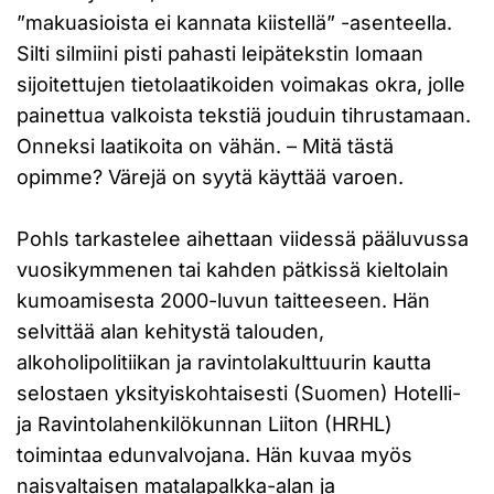
”makuasioista ei kannata kiistellä” -asenteella.
Silti silmiini pisti pahasti leipätekstin lomaan
sijoitettujen tietolaatikoiden voimakas okra, jolle
painettua valkoista tekstiä jouduin tihrustamaan.
Onneksi laatikoita on vähän. – Mitä tästä
opimme? Värejä on syytä käyttää varoen.
Pohls tarkastelee aihettaan viidessä pääluvussa
vuosikymmenen tai kahden pätkissä kieltolain
kumoamisesta 2000-luvun taitteeseen. Hän
selvittää alan kehitystä talouden,
alkoholipolitiikan ja ravintolakulttuurin kautta
selostaen yksityiskohtaisesti (Suomen) Hotelli-
ja Ravintolahenkilökunnan Liiton (HRHL)
toimintaa edunvalvojana. Hän kuvaa myös
naisvaltaisen matalapalkka-alan ja