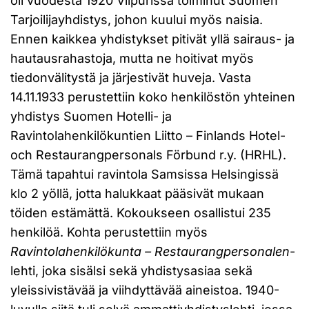
oli vuodesta 1920 Viipurissa toiminut Suomen
Tarjoilijayhdistys, johon kuului myös naisia.
Ennen kaikkea yhdistykset pitivät yllä sairaus- ja
hautausrahastoja, mutta ne hoitivat myös
tiedonvälitystä ja järjestivät huveja. Vasta
14.11.1933 perustettiin koko henkilöstön yhteinen
yhdistys Suomen Hotelli- ja
Ravintolahenkilökuntien Liitto – Finlands Hotel-
och Restaurangpersonals Förbund r.y. (HRHL).
Tämä tapahtui ravintola Samsissa Helsingissä
klo 2 yöllä, jotta halukkaat pääsivät mukaan
töiden estämättä. Kokoukseen osallistui 235
henkilöä. Kohta perustettiin myös
Ravintolahenkilökunta – Restaurangpersonalen
-
lehti, joka sisälsi sekä yhdistysasiaa sekä
yleissivistävää ja viihdyttävää aineistoa. 1940-