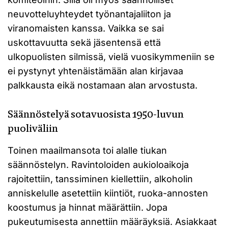
neuvotteluyhteydet työnantajaliiton ja
viranomaisten kanssa. Vaikka se sai
uskottavuutta sekä jäsentensä että
ulkopuolisten silmissä, vielä vuosikymmeniin se
ei pystynyt yhtenäistämään alan kirjavaa
palkkausta eikä nostamaan alan arvostusta.
Säännöstelyä sotavuosista 1950-luvun
puoliväliin
Toinen maailmansota toi alalle tiukan
säännöstelyn. Ravintoloiden aukioloaikoja
rajoitettiin, tanssiminen kiellettiin, alkoholin
anniskelulle asetettiin kiintiöt, ruoka-annosten
koostumus ja hinnat määrättiin. Jopa
pukeutumisesta annettiin määräyksiä. Asiakkaat