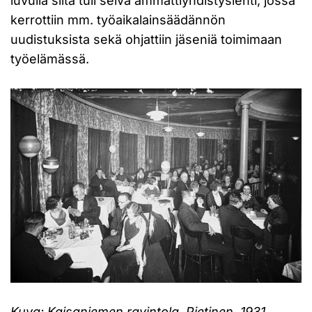
luvulla siitä tuli selvä ammattiyhdistyslehti, jossa
kerrottiin mm. työaikalainsäädännön
uudistuksista sekä ohjattiin jäseniä toimimaan
työelämässä.
Kuva: Kaisaniemen ravintola, Pietinen, 1931,