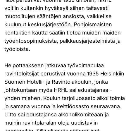
voitiin kuitenkin hyväksyä siihen taitavasti
muotoiltujen sääntöjen ansiosta, vaikkei se
kuulunut keskusjärjestöön. Pohjoismaisten
kontaktien kautta saatiin tietoa muiden maiden
työehtosopimuksista, palkkausjärjestelmistä ja
työoloista.
Helpottaakseen jatkuvaa työvoimapulaa
ravintoloitsijat perustivat vuonna 1935 Helsinkiin
Suomen Hotelli- ja Ravintolakoulun, jonka
johtokuntaan myös HRHL sai edustajansa –
yhden miehen. Koulun tarjoiluosasto alkoi toimia
jo samana vuonna ja keittiöosasto seuraavana.
Liitto sai edustajansa alkoholikomiteaan ja
muihin ravintola-alan oloja uudistaviin
komiteoihin. Sillä oli myös säännölliset