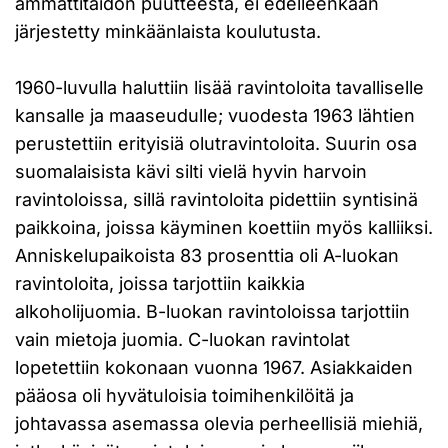
ammattitaidon puutteesta, ei edelleenkään
järjestetty minkäänlaista koulutusta.
1960-luvulla haluttiin lisää ravintoloita tavalliselle
kansalle ja maaseudulle; vuodesta 1963 lähtien
perustettiin erityisiä olutravintoloita. Suurin osa
suomalaisista kävi silti vielä hyvin harvoin
ravintoloissa, sillä ravintoloita pidettiin syntisinä
paikkoina, joissa käyminen koettiin myös kalliiksi.
Anniskelupaikoista 83 prosenttia oli A-luokan
ravintoloita, joissa tarjottiin kaikkia
alkoholijuomia. B-luokan ravintoloissa tarjottiin
vain mietoja juomia. C-luokan ravintolat
lopetettiin kokonaan vuonna 1967. Asiakkaiden
pääosa oli hyvätuloisia toimihenkilöitä ja
johtavassa asemassa olevia perheellisiä miehiä,