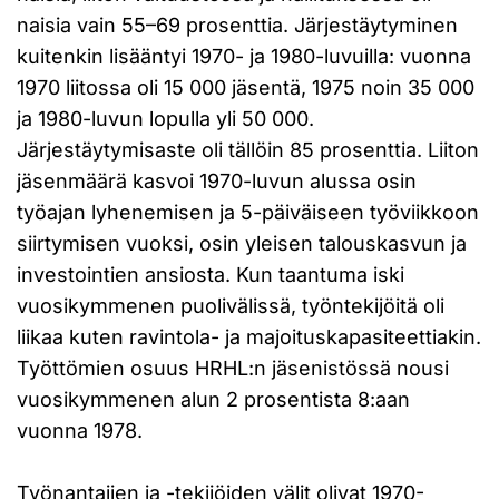
naisia vain 55–69 prosenttia. Järjestäytyminen
kuitenkin lisääntyi 1970- ja 1980-luvuilla: vuonna
1970 liitossa oli 15 000 jäsentä, 1975 noin 35 000
ja 1980-luvun lopulla yli 50 000.
Järjestäytymisaste oli tällöin 85 prosenttia. Liiton
jäsenmäärä kasvoi 1970-luvun alussa osin
työajan lyhenemisen ja 5-päiväiseen työviikkoon
siirtymisen vuoksi, osin yleisen talouskasvun ja
investointien ansiosta. Kun taantuma iski
vuosikymmenen puolivälissä, työntekijöitä oli
liikaa kuten ravintola- ja majoituskapasiteettiakin.
Työttömien osuus HRHL:n jäsenistössä nousi
vuosikymmenen alun 2 prosentista 8:aan
vuonna 1978.
Työnantajien ja -tekijöiden välit olivat 1970-