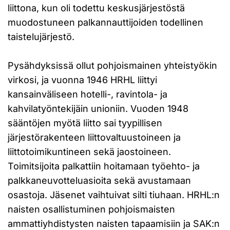
liittona, kun oli todettu keskusjärjestöstä
muodostuneen palkannauttijoiden todellinen
taistelujärjestö.
Pysähdyksissä ollut pohjoismainen yhteistyökin
virkosi, ja vuonna 1946 HRHL liittyi
kansainväliseen hotelli-, ravintola- ja
kahvilatyöntekijäin unioniin. Vuoden 1948
sääntöjen myötä liitto sai tyypillisen
järjestörakenteen liittovaltuustoineen ja
liittotoimikuntineen sekä jaostoineen.
Toimitsijoita palkattiin hoitamaan työehto- ja
palkkaneuvotteluasioita sekä avustamaan
osastoja. Jäsenet vaihtuivat silti tiuhaan. HRHL:n
naisten osallistuminen pohjoismaisten
ammattiyhdistysten naisten tapaamisiin ja SAK:n