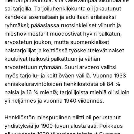
hienompi ravintola, sitä väkevämpää alkoholia se
sai tarjoilla. Tarjoiluhenkilökunta oli jakautunut
kahdeksi asemaltaan ja eduiltaan erilaiseksi
ryhmäksi; pääasiassa ruotsinkieliset viinurit ja
mieshovimestarit muodostivat hyvin palkatun,
arvostetun joukon, mutta suomenkieliset
naistarjoilijat ja keittiössä työskentelevät naiset
kuuluivat heikosti palkattuun ja vähän
arvostettuun ryhmään. Suuri arvoero vallitsi
myös tarjoilu- ja keittiöväen välillä. Vuonna 1933
anniskeluravintoloiden henkilöstöstä oli 84 %
naisia ja 16 % miehiä; tarjoilijoista miehiä oli silloin
yli neljännes ja vuonna 1940 viidennes.
Henkilöstön miespuolinen eliitti oli perustanut
yhdistyksiä jo 1900-luvun alusta asti. Poikkeus