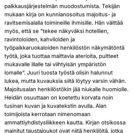
palkkausjärjestelmän muodostumista. Tekijän
mukaan kirja on kunnianosoitus majoitus- ja
ravitsemisalalla toimineille ihmisille. Hän väittää
myös, että se ”tekee näkyväksi hotellien,
ravintoloiden, kahviloiden ja
työpaikkaruokaloiden henkilöstön näkymätöntä
työtä, joka tuottaa maittavia aterioita, puitteet
mukavalle illalle tai viihtyisän ympäristön
lomalle”. Juuri tuosta työstä olisin halunnut
lukea, mutta kuvauksia siitä löytyy varsin vähän.
Majoitusalan henkilöstökin jää niukalle huomiolle.
Heidän osuuttaan on koetettu korvata noin
tusinan kuvan ja kuvatekstin avulla. Alan
toimijoista kerrotaan nimenomaan
ammattiyhdistysliikkeen kautta. Kirjan otsikossa
mainitut taustajoukot ovat niitä henkilöitä, jotka