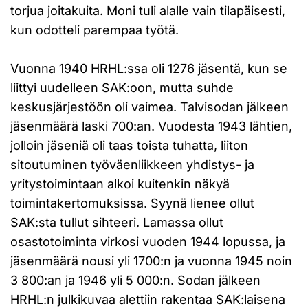
torjua joitakuita. Moni tuli alalle vain tilapäisesti,
kun odotteli parempaa työtä.
Vuonna 1940 HRHL:ssa oli 1276 jäsentä, kun se
liittyi uudelleen SAK:oon, mutta suhde
keskusjärjestöön oli vaimea. Talvisodan jälkeen
jäsenmäärä laski 700:an. Vuodesta 1943 lähtien,
jolloin jäseniä oli taas toista tuhatta, liiton
sitoutuminen työväenliikkeen yhdistys- ja
yritystoimintaan alkoi kuitenkin näkyä
toimintakertomuksissa. Syynä lienee ollut
SAK:sta tullut sihteeri. Lamassa ollut
osastotoiminta virkosi vuoden 1944 lopussa, ja
jäsenmäärä nousi yli 1700:n ja vuonna 1945 noin
3 800:an ja 1946 yli 5 000:n. Sodan jälkeen
HRHL:n julkikuvaa alettiin rakentaa SAK:laisena