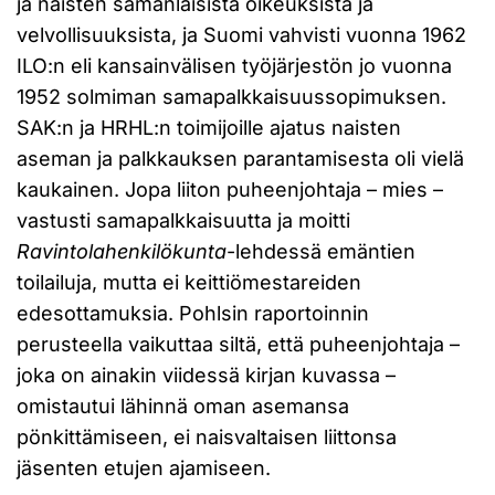
ja naisten samanlaisista oikeuksista ja
velvollisuuksista, ja Suomi vahvisti vuonna 1962
ILO:n eli kansainvälisen työjärjestön jo vuonna
1952 solmiman samapalkkaisuussopimuksen.
SAK:n ja HRHL:n toimijoille ajatus naisten
aseman ja palkkauksen parantamisesta oli vielä
kaukainen. Jopa liiton puheenjohtaja – mies –
vastusti samapalkkaisuutta ja moitti
Ravintolahenkilökunta
-lehdessä emäntien
toilailuja, mutta ei keittiömestareiden
edesottamuksia. Pohlsin raportoinnin
perusteella vaikuttaa siltä, että puheenjohtaja –
joka on ainakin viidessä kirjan kuvassa –
omistautui lähinnä oman asemansa
pönkittämiseen, ei naisvaltaisen liittonsa
jäsenten etujen ajamiseen.