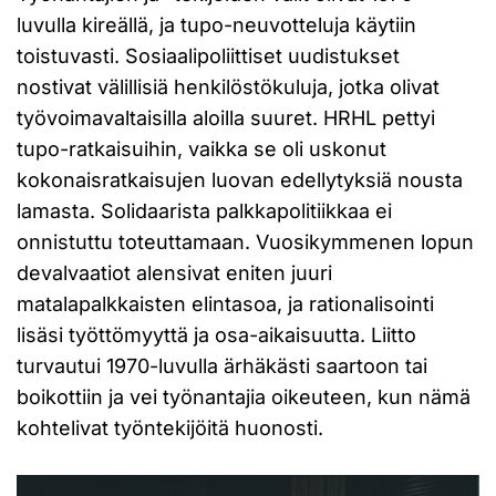
luvulla kireällä, ja tupo-neuvotteluja käytiin
toistuvasti. Sosiaalipoliittiset uudistukset
nostivat välillisiä henkilöstökuluja, jotka olivat
työvoimavaltaisilla aloilla suuret. HRHL pettyi
tupo-ratkaisuihin, vaikka se oli uskonut
kokonaisratkaisujen luovan edellytyksiä nousta
lamasta. Solidaarista palkkapolitiikkaa ei
onnistuttu toteuttamaan. Vuosikymmenen lopun
devalvaatiot alensivat eniten juuri
matalapalkkaisten elintasoa, ja rationalisointi
lisäsi työttömyyttä ja osa-aikaisuutta. Liitto
turvautui 1970-luvulla ärhäkästi saartoon tai
boikottiin ja vei työnantajia oikeuteen, kun nämä
kohtelivat työntekijöitä huonosti.