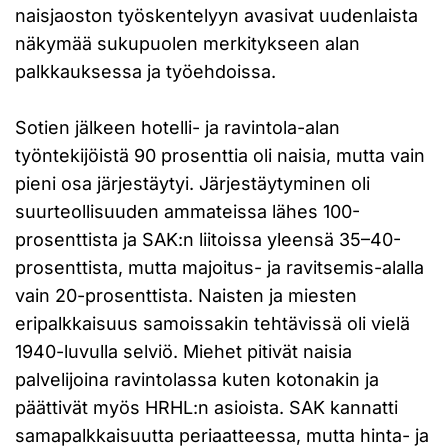
naisjaoston työskentelyyn avasivat uudenlaista
näkymää sukupuolen merkitykseen alan
palkkauksessa ja työehdoissa.
Sotien jälkeen hotelli- ja ravintola-alan
työntekijöistä 90 prosenttia oli naisia, mutta vain
pieni osa järjestäytyi. Järjestäytyminen oli
suurteollisuuden ammateissa lähes 100-
prosenttista ja SAK:n liitoissa yleensä 35–40-
prosenttista, mutta majoitus- ja ravitsemis-alalla
vain 20-prosenttista. Naisten ja miesten
eripalkkaisuus samoissakin tehtävissä oli vielä
1940-luvulla selviö. Miehet pitivät naisia
palvelijoina ravintolassa kuten kotonakin ja
päättivät myös HRHL:n asioista. SAK kannatti
samapalkkaisuutta periaatteessa, mutta hinta- ja