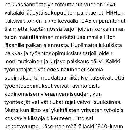
palkkasäännöstelyn toteuttanut vuoden 1941
valtalaki jäädytti sukupuolten palkkaerot. HRHL:n
kaksiviikkoinen lakko keväällä 1945 ei parantanut
tilannetta; käytännössä tarjoilijoiden korkeimman
tulon määrittäminen merkitsi useimmille liiton
jäsenille palkan alennusta. Huolimatta lukuisista
palkka- ja työehtosopimuksista tarjoilijoiden
monimutkainen ja kirjava palkkaus säilyi. Kaikki
työnantajat eivät edes halunneet solmia
sopimuksia tai noudattaa niitä. Ne katsoivat, että
työehtosopimukset veivät ravintoloista
kodinomaisen vieraanvaraisuuden, kun
työntekijät vetivät tiukat rajat velvollisuuksiinsa.
Mutta kun liitto vei yksittäisten yritysten työoloja
koskevia kiistoja oikeuteen, liitto sai
uskottavuutta. Jäsenten määrä laski 1940-luvun