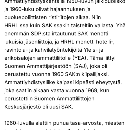
Ammattiyhdistyskentällä 1950-luvun jälkipuolisko
ja 1960-luku olivat hajaannuksen ja
puoluepoliittisten ristiriitojen aikaa. Niin
HRHL:ssa kuin SAK:ssakin taisteltiin vallasta. Yhä
enemmän SDP:sta irtautunut SAK menetti
lukuisia jäsenliittoja, ja HRHL menetti hotelli-,
ravintola- ja kahvilatyöntekijöitä Yleis- ja
erikoisalojen ammattiliitolle (YEA). Tämä liittyi
Suomen Ammattijärjestöön (SAJ), joka oli
perustettu vuonna 1960 SAK:n kilpailijaksi.
Ammattiyhdistysliike kaipasi kipeästi eheytystä,
joka saatiin aikaan vasta vuonna 1969, kun
perustettiin Suomen Ammattiliittojen
Keskusjärjestö eli uusi SAK.
1960-luvulla alettiin puhua tasa-arvosta, miesten