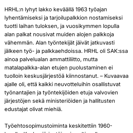
HRHL:n lyhyt lakko keväällä 1963 työajan
lyhentämiseksi ja tarjoilupalkkion nostamiseksi
tuotti laihan tuloksen, ja vuosikymmen lopulla
alan palkat nousivat muiden alojen palkkoja
vähemmän. Alan työntekijät jäivät jatkuvasti
jälkeen työ- ja palkkaehdoissa. HRHL oli SAK:ssa
ainoa palvelualan ammattiliitto, mutta
matalapalkka-alan etujen puolustaminen ei
tuolloin keskusjärjestöä kiinnostanut. – Kuvaavaa
ajalle oli, että kaikki neuvotteluihin osallistuvat
työnantajien ja työntekijöiden etuja valvovien
järjestöjen sekä ministeriöiden ja hallitusten
edustajat olivat miehiä.
Työehtosopimustoiminta keskitettiin 1960-