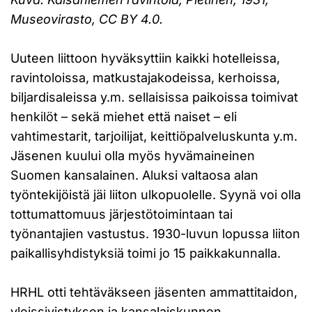
Museovirasto, CC BY 4.0.
Uuteen liittoon hyväksyttiin kaikki hotelleissa,
ravintoloissa, matkustajakodeissa, kerhoissa,
biljardisaleissa y.m. sellaisissa paikoissa toimivat
henkilöt – sekä miehet että naiset – eli
vahtimestarit, tarjoilijat, keittiöpalveluskunta y.m.
Jäsenen kuului olla myös hyvämaineinen
Suomen kansalainen. Aluksi valtaosa alan
työntekijöistä jäi liiton ulkopuolelle. Syynä voi olla
tottumattomuus järjestötoimintaan tai
työnantajien vastustus. 1930-luvun lopussa liiton
paikallisyhdistyksiä toimi jo 15 paikkakunnalla.
HRHL otti tehtäväkseen jäsenten ammattitaidon,
yleissivistyksen ja kansalaiskunnon