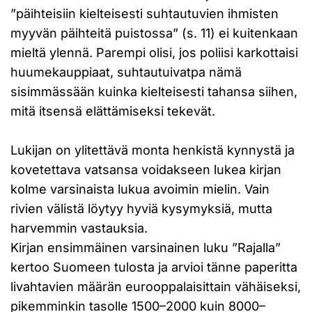
”päihteisiin kielteisesti suhtautuvien ihmisten
myyvän päihteitä puistossa” (s. 11) ei kuitenkaan
mieltä ylennä. Parempi olisi, jos poliisi karkottaisi
huumekauppiaat, suhtautuivatpa nämä
sisimmässään kuinka kielteisesti tahansa siihen,
mitä itsensä elättämiseksi tekevät.
Lukijan on ylitettävä monta henkistä kynnystä ja
kovetettava vatsansa voidakseen lukea kirjan
kolme varsinaista lukua avoimin mielin. Vain
rivien välistä löytyy hyviä kysymyksiä, mutta
harvemmin vastauksia.
Kirjan ensimmäinen varsinainen luku ”Rajalla”
kertoo Suomeen tulosta ja arvioi tänne paperitta
livahtavien määrän eurooppalaisittain vähäiseksi,
pikemminkin tasolle 1500–2000 kuin 8000–