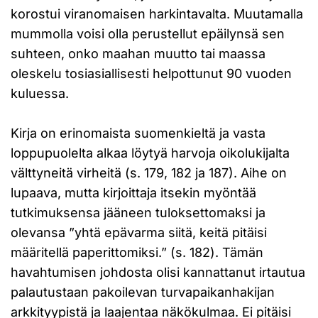
korostui viranomaisen harkintavalta. Muutamalla
mummolla voisi olla perustellut epäilynsä sen
suhteen, onko maahan muutto tai maassa
oleskelu tosiasiallisesti helpottunut 90 vuoden
kuluessa.
Kirja on erinomaista suomenkieltä ja vasta
loppupuolelta alkaa löytyä harvoja oikolukijalta
välttyneitä virheitä (s. 179, 182 ja 187). Aihe on
lupaava, mutta kirjoittaja itsekin myöntää
tutkimuksensa jääneen tuloksettomaksi ja
olevansa ”yhtä epävarma siitä, keitä pitäisi
määritellä paperittomiksi.” (s. 182). Tämän
havahtumisen johdosta olisi kannattanut irtautua
palautustaan pakoilevan turvapaikanhakijan
arkkityypistä ja laajentaa näkökulmaa. Ei pitäisi