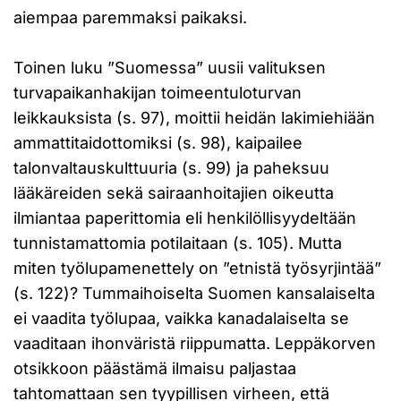
aiempaa paremmaksi paikaksi.
Toinen luku ”Suomessa” uusii valituksen
turvapaikanhakijan toimeentuloturvan
leikkauksista (s. 97), moittii heidän lakimiehiään
ammattitaidottomiksi (s. 98), kaipailee
talonvaltauskulttuuria (s. 99) ja paheksuu
lääkäreiden sekä sairaanhoitajien oikeutta
ilmiantaa paperittomia eli henkilöllisyydeltään
tunnistamattomia potilaitaan (s. 105). Mutta
miten työlupamenettely on ”etnistä työsyrjintää”
(s. 122)? Tummaihoiselta Suomen kansalaiselta
ei vaadita työlupaa, vaikka kanadalaiselta se
vaaditaan ihonväristä riippumatta. Leppäkorven
otsikkoon päästämä ilmaisu paljastaa
tahtomattaan sen tyypillisen virheen, että