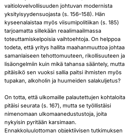
vaitiolovelvollisuuden johtuvan modernista
yksityisyydensuojasta (s. 156–158). Hän
kyseenalaistaa myös viisumipolitiikan (s. 185)
tarjoamatta sillekään reaalimaailmassa
toteuttamiskelpoisia vaihtoehtoja. On helppoa
todeta, että yritys hallita maahanmuuttoa johtaa
samanlaiseen tehottomuuteen, rikollisuuteen ja
lisäongelmiin kuin mikä tahansa sääntely, mutta
pitäisikö sen vuoksi sallia paitsi ihmisten myös
tupakan, alkoholin ja huumeiden salakuljetus?
On totta, että ulkomaille palautettujen kohtaloita
pitäisi seurata (s. 167), mutta se työllistäisi
nimenomaan ulkomaanedustustoja, joita
nykyisin pyritään karsimaan.
Ennakkoluulottoman objektiivisen tutkimuksen