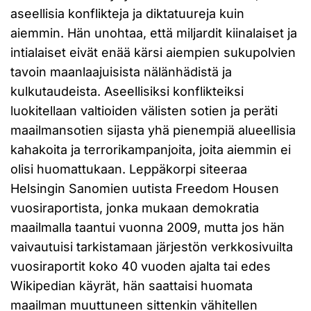
aseellisia konflikteja ja diktatuureja kuin
aiemmin. Hän unohtaa, että miljardit kiinalaiset ja
intialaiset eivät enää kärsi aiempien sukupolvien
tavoin maanlaajuisista nälänhädistä ja
kulkutaudeista. Aseellisiksi konflikteiksi
luokitellaan valtioiden välisten sotien ja peräti
maailmansotien sijasta yhä pienempiä alueellisia
kahakoita ja terrorikampanjoita, joita aiemmin ei
olisi huomattukaan. Leppäkorpi siteeraa
Helsingin Sanomien uutista Freedom Housen
vuosiraportista, jonka mukaan demokratia
maailmalla taantui vuonna 2009, mutta jos hän
vaivautuisi tarkistamaan järjestön verkkosivuilta
vuosiraportit koko 40 vuoden ajalta tai edes
Wikipedian käyrät, hän saattaisi huomata
maailman muuttuneen sittenkin vähitellen