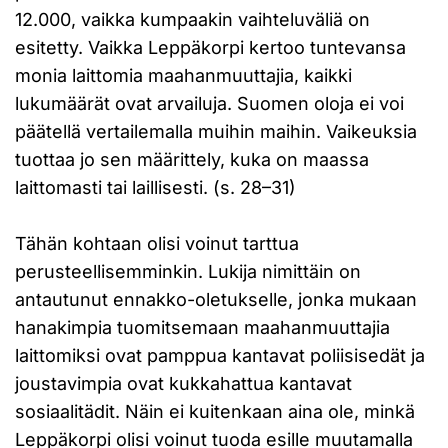
12.000, vaikka kumpaakin vaihteluväliä on
esitetty. Vaikka Leppäkorpi kertoo tuntevansa
monia laittomia maahanmuuttajia, kaikki
lukumäärät ovat arvailuja. Suomen oloja ei voi
päätellä vertailemalla muihin maihin. Vaikeuksia
tuottaa jo sen määrittely, kuka on maassa
laittomasti tai laillisesti. (s. 28–31)
Tähän kohtaan olisi voinut tarttua
perusteellisemminkin. Lukija nimittäin on
antautunut ennakko-oletukselle, jonka mukaan
hanakimpia tuomitsemaan maahanmuuttajia
laittomiksi ovat pamppua kantavat poliisisedät ja
joustavimpia ovat kukkahattua kantavat
sosiaalitädit. Näin ei kuitenkaan aina ole, minkä
Leppäkorpi olisi voinut tuoda esille muutamalla