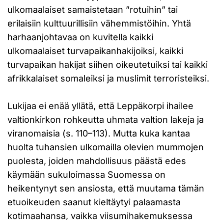
ulkomaalaiset samaistetaan ”rotuihin” tai
erilaisiin kulttuurillisiin vähemmistöihin. Yhtä
harhaanjohtavaa on kuvitella kaikki
ulkomaalaiset turvapaikanhakijoiksi, kaikki
turvapaikan hakijat siihen oikeutetuiksi tai kaikki
afrikkalaiset somaleiksi ja muslimit terroristeiksi.
Lukijaa ei enää yllätä, että Leppäkorpi ihailee
valtionkirkon rohkeutta uhmata valtion lakeja ja
viranomaisia (s. 110–113). Mutta kuka kantaa
huolta tuhansien ulkomailla olevien mummojen
puolesta, joiden mahdollisuus päästä edes
käymään sukuloimassa Suomessa on
heikentynyt sen ansiosta, että muutama tämän
etuoikeuden saanut kieltäytyi palaamasta
kotimaahansa, vaikka viisumihakemuksessa