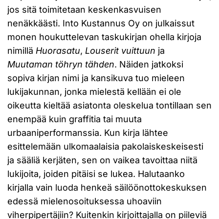
jos sitä toimitetaan keskenkasvuisen
nenäkkäästi. Into Kustannus Oy on julkaissut
monen houkuttelevan taskukirjan ohella kirjoja
nimillä
Huorasatu
,
Louserit vuittuun
ja
Muutaman töhryn tähden
. Näiden jatkoksi
sopiva kirjan nimi ja kansikuva tuo mieleen
lukijakunnan, jonka mielestä kellään ei ole
oikeutta kieltää asiatonta oleskelua tontillaan sen
enempää kuin graffitia tai muuta
urbaaniperformanssia. Kun kirja lähtee
esittelemään ulkomaalaisia pakolaiskeskeisesti
ja sääliä kerjäten, sen on vaikea tavoittaa niitä
lukijoita, joiden pitäisi se lukea. Halutaanko
kirjalla vain luoda henkeä säilöönottokeskuksen
edessä mielenosoituksessa uhoaviin
viherpipertäjiin? Kuitenkin kirjoittajalla on piileviä