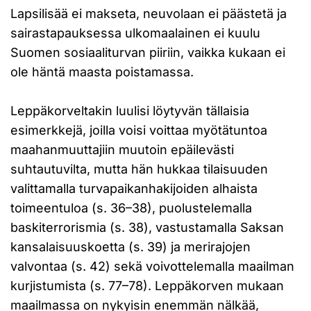
Lapsilisää ei makseta, neuvolaan ei päästetä ja
sairastapauksessa ulkomaalainen ei kuulu
Suomen sosiaaliturvan piiriin, vaikka kukaan ei
ole häntä maasta poistamassa.
Leppäkorveltakin luulisi löytyvän tällaisia
esimerkkejä, joilla voisi voittaa myötätuntoa
maahanmuuttajiin muutoin epäilevästi
suhtautuvilta, mutta hän hukkaa tilaisuuden
valittamalla turvapaikanhakijoiden alhaista
toimeentuloa (s. 36–38), puolustelemalla
baskiterrorismia (s. 38), vastustamalla Saksan
kansalaisuuskoetta (s. 39) ja merirajojen
valvontaa (s. 42) sekä voivottelemalla maailman
kurjistumista (s. 77–78). Leppäkorven mukaan
maailmassa on nykyisin enemmän nälkää,