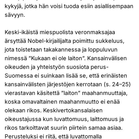
kykyjä, jotka hän voisi tuoda esiin asiallisempaan
sävyyn.
Keski-ikäistä miespuolista veronmaksajaa
ärsyttää Nobel-kirjailijalta poimittu sukkeluus,
jota toistetaan takakannessa ja loppuluvun
nimessä ”Kukaan ei ole laiton”. Kansainvälisen
oikeuden ja yhteistyön suosiota perus-
Suomessa ei suinkaan lisää se, että erinäisten
kansainvälisten järjestöjen kerrotaan (s. 24–25)
vierastavan käsitettä ”laiton” maahanmuuttaja,
koska omavaltainen maahanmuutto ei enää
olekaan rikos. Keskivertokansalaisen
oikeustajussa kun luvattomuus, laittomuus ja
rikos tarkoittavat suurin piirtein samaa asiaa.
Perusteluksi ei riitä, että luvattomalla