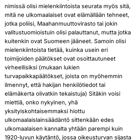
nimissä olisi mielenkiintoista seurata myös sitä,
mitä ne ulkomaalaiset ovat elämällään tehneet,
jotka poliisi, Maahanmuuttovirasto tai jokin
valitustuomioistuin olisi palauttanut, mutta jotka
kuitenkin ovat Suomeen jääneet. Samoin olisi
mielenkiintoista tietää, kuinka usein eri
toimijoiden päätökset ovat osoittautuneet
virheellisiksi (mukaan lukien
turvapaikkapäätökset, joista on myöhemmin
ilmennyt, että hakijan henkilötiedot tai
elämäkerta olivatkin tekaistuja) Sitäkin voisi
miettiä, onko nykyinen, yhä
yksityiskohtaisemmaksi hiottu
ulkomaalaislainsäädäntö sittenkään edes
ulkomaalaisen kannalta yhtään parempi kuin
1920-luvun käytäntö, jossa oikeusturvan sijasta