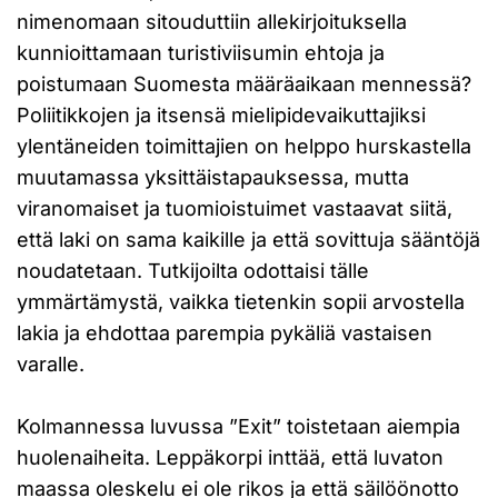
nimenomaan sitouduttiin allekirjoituksella
kunnioittamaan turistiviisumin ehtoja ja
poistumaan Suomesta määräaikaan mennessä?
Poliitikkojen ja itsensä mielipidevaikuttajiksi
ylentäneiden toimittajien on helppo hurskastella
muutamassa yksittäistapauksessa, mutta
viranomaiset ja tuomioistuimet vastaavat siitä,
että laki on sama kaikille ja että sovittuja sääntöjä
noudatetaan. Tutkijoilta odottaisi tälle
ymmärtämystä, vaikka tietenkin sopii arvostella
lakia ja ehdottaa parempia pykäliä vastaisen
varalle.
Kolmannessa luvussa ”Exit” toistetaan aiempia
huolenaiheita. Leppäkorpi inttää, että luvaton
maassa oleskelu ei ole rikos ja että säilöönotto