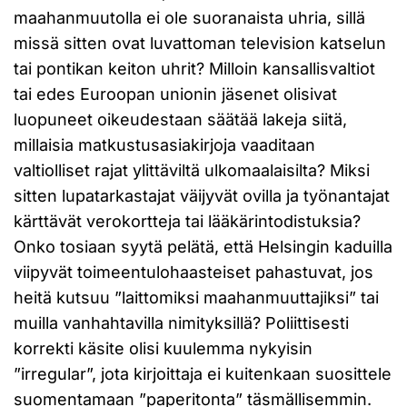
maahanmuutolla ei ole suoranaista uhria, sillä
missä sitten ovat luvattoman television katselun
tai pontikan keiton uhrit? Milloin kansallisvaltiot
tai edes Euroopan unionin jäsenet olisivat
luopuneet oikeudestaan säätää lakeja siitä,
millaisia matkustusasiakirjoja vaaditaan
valtiolliset rajat ylittäviltä ulkomaalaisilta? Miksi
sitten lupatarkastajat väijyvät ovilla ja työnantajat
kärttävät verokortteja tai lääkärintodistuksia?
Onko tosiaan syytä pelätä, että Helsingin kaduilla
viipyvät toimeentulohaasteiset pahastuvat, jos
heitä kutsuu ”laittomiksi maahanmuuttajiksi” tai
muilla vanhahtavilla nimityksillä? Poliittisesti
korrekti käsite olisi kuulemma nykyisin
”irregular”, jota kirjoittaja ei kuitenkaan suosittele
suomentamaan ”paperitonta” täsmällisemmin.