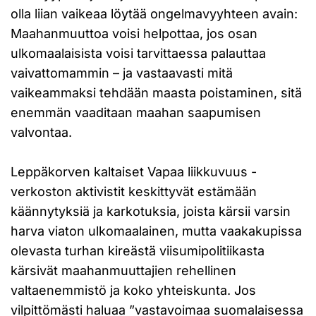
olla liian vaikeaa löytää ongelmavyyhteen avain:
Maahanmuuttoa voisi helpottaa, jos osan
ulkomaalaisista voisi tarvittaessa palauttaa
vaivattomammin – ja vastaavasti mitä
vaikeammaksi tehdään maasta poistaminen, sitä
enemmän vaaditaan maahan saapumisen
valvontaa.
Leppäkorven kaltaiset Vapaa liikkuvuus -
verkoston aktivistit keskittyvät estämään
käännytyksiä ja karkotuksia, joista kärsii varsin
harva viaton ulkomaalainen, mutta vaakakupissa
olevasta turhan kireästä viisumipolitiikasta
kärsivät maahanmuuttajien rehellinen
valtaenemmistö ja koko yhteiskunta. Jos
vilpittömästi haluaa ”vastavoimaa suomalaisessa