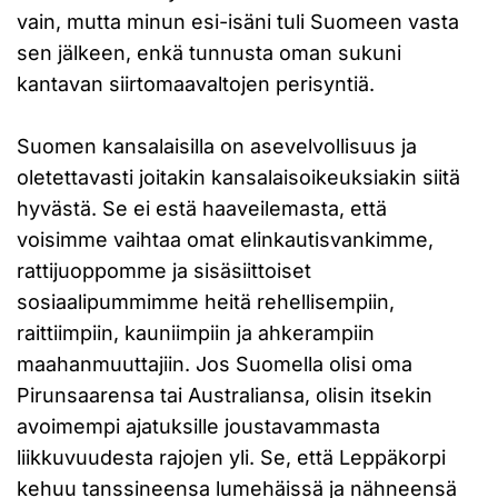
vain, mutta minun esi-isäni tuli Suomeen vasta
sen jälkeen, enkä tunnusta oman sukuni
kantavan siirtomaavaltojen perisyntiä.
Suomen kansalaisilla on asevelvollisuus ja
oletettavasti joitakin kansalaisoikeuksiakin siitä
hyvästä. Se ei estä haaveilemasta, että
voisimme vaihtaa omat elinkautisvankimme,
rattijuoppomme ja sisäsiittoiset
sosiaalipummimme heitä rehellisempiin,
raittiimpiin, kauniimpiin ja ahkerampiin
maahanmuuttajiin. Jos Suomella olisi oma
Pirunsaarensa tai Australiansa, olisin itsekin
avoimempi ajatuksille joustavammasta
liikkuvuudesta rajojen yli. Se, että Leppäkorpi
kehuu tanssineensa lumehäissä ja nähneensä