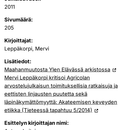
2011
Sivumäärä:
205
Kirjoittajat:
Leppäkorpi, Mervi
Lisätiedot:
Maahanmuutosta Ylen Elävässä arkistossa
Mervi Leppäkorpi kritisoi Agricolan
arvostelujulkaisun toimituksellisia ratkaisuja ja
eettisten linjausten puutetta sekä
läpinäkymättömyyttä: Akateemisen keveyden
etiikka (Tieteessä tapahtuu 5/2014)
Esittelyn kirjoittajan nimi: