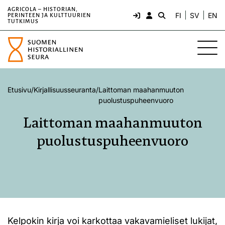
AGRICOLA – HISTORIAN,
FI
SV
EN
PERINTEEN JA KULTTUURIEN
TUTKIMUS
Etusivu
/
Kirjallisuusseuranta
/
Laittoman maahanmuuton
puolustuspuheenvuoro
Laittoman maahanmuuton
puolustuspuheenvuoro
Kelpokin kirja voi karkottaa vakavamieliset lukijat,