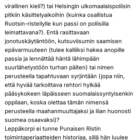
virallinen kieli?) tai Helsingin ulkomaalaispoliisin
pitkiin käsittelyaikoihin (kuinka osallistua
Ruotsin-risteilylle kun passi on poliisilla
leimattavana?). Entä rasittavaan
jonotuskäytäntöön, kutsuviisumin saamisen
epävarmuuteen (tulee kalliiksi hakea anopille
passia ja lennättää häntä lähimpään
suurlähetystöön turhan päiten) tai nimen
perusteella tapahtuvaan syrjintään (jopa niin,
että hyvää tarkoittava rehtori hylkää
pääsykokeen läpäisseen suomalaissyntyisenkin
oppilaan, koska olettaa tämän nimensä
perusteella maahanmuuttajaksi ja liian huonosti
suomea osaavaksi)?
Leppäkorpi ei tunne Punaisen Ristin
toimintaperiaatteiden historiaa, sillä hän luulee