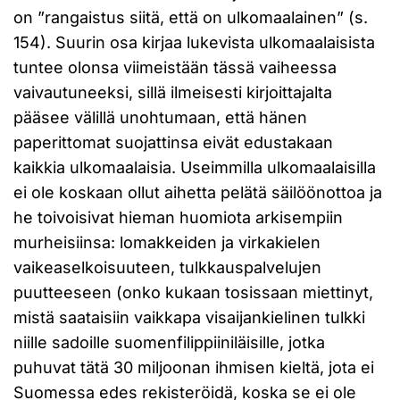
on ”rangaistus siitä, että on ulkomaalainen” (s.
154). Suurin osa kirjaa lukevista ulkomaalaisista
tuntee olonsa viimeistään tässä vaiheessa
vaivautuneeksi, sillä ilmeisesti kirjoittajalta
pääsee välillä unohtumaan, että hänen
paperittomat suojattinsa eivät edustakaan
kaikkia ulkomaalaisia. Useimmilla ulkomaalaisilla
ei ole koskaan ollut aihetta pelätä säilöönottoa ja
he toivoisivat hieman huomiota arkisempiin
murheisiinsa: lomakkeiden ja virkakielen
vaikeaselkoisuuteen, tulkkauspalvelujen
puutteeseen (onko kukaan tosissaan miettinyt,
mistä saataisiin vaikkapa visaijankielinen tulkki
niille sadoille suomenfilippiiniläisille, jotka
puhuvat tätä 30 miljoonan ihmisen kieltä, jota ei
Suomessa edes rekisteröidä, koska se ei ole