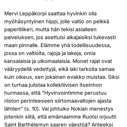
Mervi Leppäkorpi saattaa hyvinkin olla
myöhäsyntyinen hippi, jolle valtio on pelkkä
paperitiikeri, mutta hän tekisi asialleen
palveluksen, jos asettuisi alkajaisiksi tukevasti
maan pinnalle. Elämme yhä todellisuudessa,
jossa on valtioita, rajoja ja lakeja, omia
kansalaisia ja ulkomaalaisia. Monet rajat ovat
vääryydellä vedettyjä, eikä laki tarkoita samaa
kuin oikeus, sen jokainen evakko muistaa. Siksi
on turhaa julistaa kollektiivisen itseinhon
hurmassa, että ”Hyvinvointimme perustuu
riiston perinteeseen siirtomaavaltojen ajasta
lähtien” (s. 10). Vai johtuiko Nokian menestys
jotenkin siitä, että emämaamme Ruotsi orjuutti
Saint Barthélemyn saaren väestöä? Anteeksi