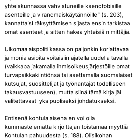
yhteiskunnassa vahvistuneille ksenofobisille
asenteille ja viranomaiskäytännöille” (s. 203),
kannattaisi räksyttämisen sijasta ensin tarkistaa
omat asenteet ja sitten hakea yhteisiä nimittäjiä.
Ulkomaalaispolitiikassa on paljonkin korjattavaa
ja monia asioita voitaisiin ajatella uudella tavalla
(vaikkapa jakamalla ihmisoikeusjärjestöille omat
turvapaikkakiintiönsä tai asettamalla suomalaiset
kutsujat, suosittelijat ja työnantajat todelliseen
takausvastuuseen), mutta siinä tämä kirja jäi
valitettavasti yksipuoliseksi johdatukseksi.
Entisenä kontulalaisena en voi olla
kummastelematta kirjoittajan toistamaa myyttiä
Kontulan pahuudesta (s. 188). Olisikohan