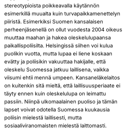
stereotypioista poikkeavalla käytännön
esimerkillä muualta kuin turvapaikkamenettelyn
piiristä. Esimerkiksi Suomen kansalaisen
perheenjäsenellä on ollut vuodesta 2004 oikeus
muuttaa maahan ja hakea oleskelulupaansa
paikallispoliisilta. Helsingissä siihen voi kulua
puolikin vuotta, mutta lupaa ei liene koskaan
evätty ja poliisikin vakuuttaa hakijalle, että
oleskelu Suomessa jatkuu laillisena, vaikka
viisumi ehtii mennä umpeen. Kansaneläkelaitos
on kuitenkin sitä mieltä, että laillisuusperiaate ei
täyty ennen kuin oleskelulupa on leimattu
passiin. Niinpä ulkomaalainen puoliso ja tämän
lapset voivat odotella Suomessa kuukausia
poliisin mielestä laillisesti, mutta
sosiaaliviranomaisten mielestä laittomasti.