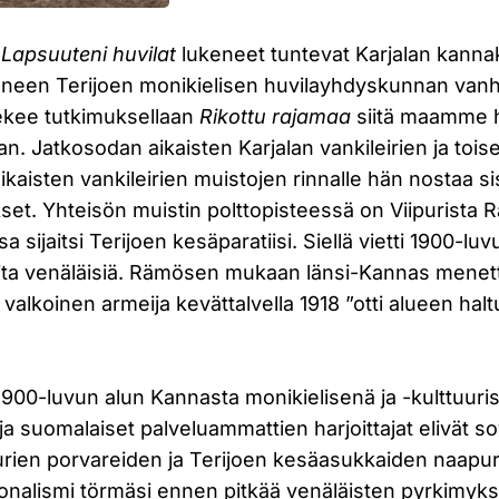
Lapsuuteni huvilat
lukeneet tuntevat Karjalan kannak
nneen Terijoen monikielisen huvilayhdyskunnan vanh
ekee tutkimuksellaan
Rikottu rajamaa
siitä maamme hi
an. Jatkosodan aikaisten Karjalan vankileirien ja tois
aisten vankileirien muistojen rinnalle hän nostaa si
set. Yhteisön muistin polttopisteessä on Viipurista Ra
a sijaitsi Terijoen kesäparatiisi. Siellä vietti 1900-l
ita venäläisiä. Rämösen mukaan länsi-Kannas mene
valkoinen armeija kevättalvella 1918 ”otti alueen haltu
00-luvun alun Kannasta monikielisenä ja -kulttuuri
ja suomalaiset palveluammattien harjoittajat elivät s
purien porvareiden ja Terijoen kesäasukkaiden naapu
onalismi törmäsi ennen pitkää venäläisten pyrkimyksi