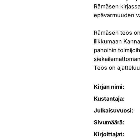
Rämäsen kirjassa 
epävarmuuden va
Rämäsen teos on h
liikkumaan Kanna
pahoihin toimijoi
siekailemattoman 
Teos on ajatteluun
Kirjan nimi:
Kustantaja:
Julkaisuvuosi:
Sivumäärä:
Kirjoittajat: