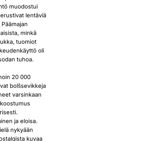
täntö muodostui
rustivat lentäviä
t. Päämajan
isista, minkä
tiukka, tuomiot
ikeudenkäyttö oli
 sodan tuhoa.
noin 20 000
ivat bolšsevikkeja
nneet varsinkaan
n koostumus
isesti.
inen ja eloisa.
vielä nykyään
Nostalgista kuvaa