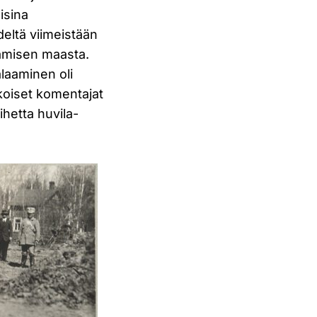
lisina
deltä viimeistään
tamisen maasta.
alaaminen oli
lkoiset komentajat
ihetta huvila-