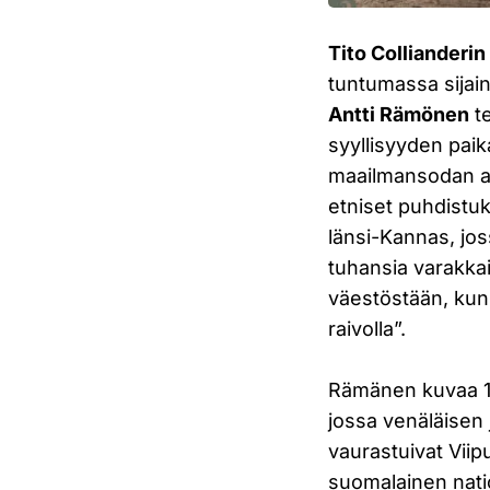
Tito Collianderin
tuntumassa sijai
Antti Rämönen
t
syyllisyyden paik
maailmansodan aik
etniset puhdistuk
länsi-Kannas, joss
tuhansia varakka
väestöstään, kun 
raivolla”.
Rämänen kuvaa 19
jossa venäläisen 
vaurastuivat Vii
suomalainen nati