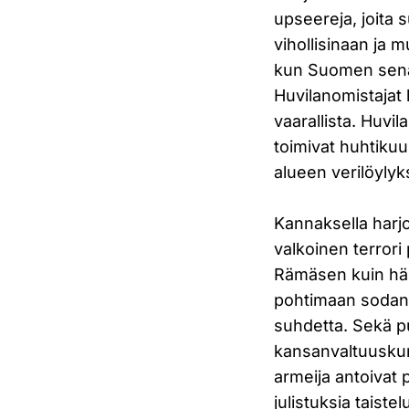
upseereja, joita s
vihollisinaan ja 
kun Suomen senaa
Huvilanomistajat 
vaarallista. Huvi
toimivat huhtikuu
alueen verilöylyks
Kannaksella harjo
valkoinen terrori 
Rämäsen kuin hä
pohtimaan sodan
suhdetta. Sekä 
kansanvaltuuskun
armeija antoivat 
julistuksia taiste