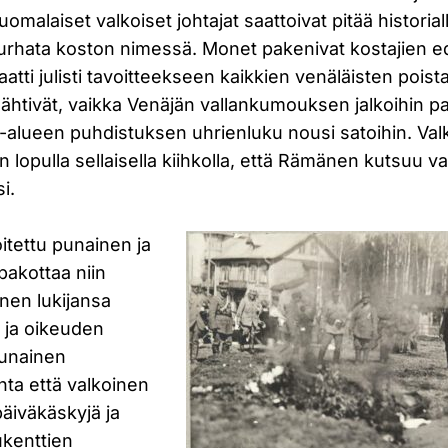
uomalaiset valkoiset johtajat saattoivat pitää historial
murhata koston nimessä. Monet pakenivat kostajien e
tti julisti tavoitteekseen kaikkien venäläisten pois
lähtivät, vaikka Venäjän vallankumouksen jalkoihin p
la-alueen puhdistuksen uhrienluku nousi satoihin. Va
n lopulla sellaisella kiihkolla, että Rämänen kutsuu va
i.
itettu punainen ja
pakottaa niin
nen lukijansa
 ja oikeuden
punainen
ta että valkoinen
päiväkäskyjä ja
lukenttien