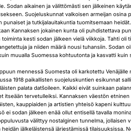
ille. Sodan aikainen ja välittömästi sen jälkeinen käy
isekseen. Suojeluskunnat valkoisen armeijan osina pe
 punaiset ja tutkijalauitakuntia tuomitsemaan heidä
an Kannaksen jokainen kunta oli puhdistettava puna
 toiminta kesti sodan jälkeen vielä viikkoja. Tahti oli 
langetettuja ja niiden määrä nousi tuhansiin. Sodan o
 kuin muualla Suomessa kohtuutonta ja kasvatti kuin
ppuun mennessä Suomesta oli karkotettu Venäjälle 
ssa 1918 paikallisten suojeluskuntien esikunnat sall
isten palata datšoileen. Kaikki eivät suinkaan pala
eet itseään tervetulleiksi. Kannaksen väestön etnine
isten, kauppiaiden ja artistien yhteisö kapeni kulttuur
 ei sodan jälkeen enää ollut entisellä tavalla monina
ppuluvusta välittyy nostalginen tunnelma, jollaisen 
ja heidän jälkeläistensä järjestämissä tilaisuuksissa. 