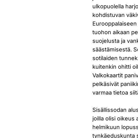
ulkopuolella harjo
kohdistuvan väkiv
Eurooppalaiseen p
tuohon aikaan peri
suojelusta ja va
säästämisestä. 
sotilaiden tunne
kuitenkin ohitti 
Valkokaartit paniv
pelkäsivät paniik
varmaa tietoa sii
Sisällissodan alu
joilla olisi oike
helmikuun lopuss
tynkäeduskunta sää