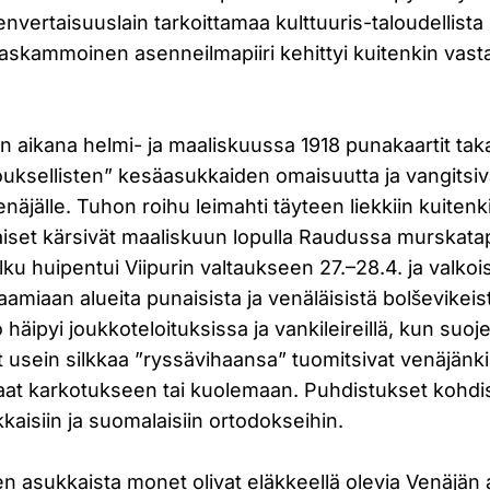
vertaisuuslain tarkoittamaa kulttuuris-taloudellista 
askammoinen asenneilmapiiri kehittyi kuitenkin vasta
n aikana helmi- ja maaliskuussa 1918 punakaartit tak
ksellisten” kesäasukkaiden omaisuutta ja vangitsiva
enäjälle. Tuhon roihu leimahti täyteen liekkiin kuiten
aiset kärsivät maaliskuun lopulla Raudussa murskata
lku huipentui Viipurin valtaukseen 27.–28.4. ja valkoi
amiaan alueita punaisista ja venäläisistä bolševikei
 häipyi joukkoteloituksissa ja vankileireillä, kun suo
t usein silkkaa ”ryssävihaansa” tuomitsivat venäjänkie
aat karkotukseen tai kuolemaan. Puhdistukset kohdi
kkaisiin ja suomalaisiin ortodokseihin.
en asukkaista monet olivat eläkkeellä olevia Venäjän