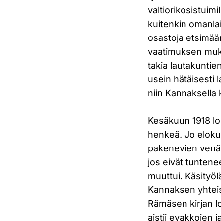
valtiorikosistuim
kuitenkin omanla
osastoja etsimään
vaatimuksen muka
takia lautakuntien
usein hätäisesti 
niin Kannaksella
Kesäkuun 1918 lo
henkeä. Jo elokuu
pakenevien venälä
jos eivät tunten
muuttui. Käsityölä
Kannaksen yhteisö
Rämäsen kirjan lo
aistii evakkojen 