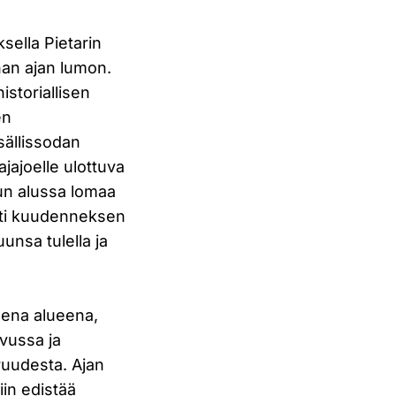
sella Pietarin
an ajan lumon.
storiallisen
en
sällissodan
jajoelle ulottuva
uvun alussa lomaa
tti kuudenneksen
unsa tulella ja
sena alueena,
ovussa ja
ruudesta. Ajan
in edistää