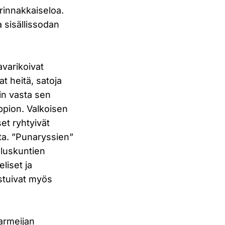
rinnakkaiseloa.
 sisällissodan
avarikoivat
t heitä, satoja
kin vasta sen
ppion. Valkoisen
set ryhtyivät
sta. ”Punaryssien”
jeluskuntien
liset ja
stuivat myös
 armeijan