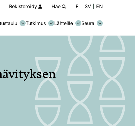
Rekisteröidy
Hae
FI
SV
EN
tustaulu
Tutkimus
Lähteille
Seura
hävityksen