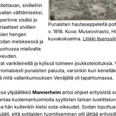
itettavan, siviileihin
allan välttämiseksi.
erinne sisälsi jo
Punaisten hautaseppeleitä polt
aatteet siviilien
v. 1918. Kuva: Museovirasto, Hi
nkien hengen
kuvakokoelma.
Linkki lisenssii
Sodan melskeessä ja
kuohussa mielivalta
oikeuden.
at vankileireillä ja kylissä toimeen joukkoteloituksia. 
inomaisesti punaisten paluuta, varsinkin kun kenelläk
tä mitä vallankumouksen Venäjällä oli tapahtumassa.
ssa ylipäällikkö
Mannerheim
antoi ohjeet erityisistä 
us antaa kuolemantuomioita syyllisten tarkan luokittel
a hän kuitenkin kielsi sota-oikeudet. Sodan loputtu
ti, että sotilaiden tuomitseminen piti jättää erityisil