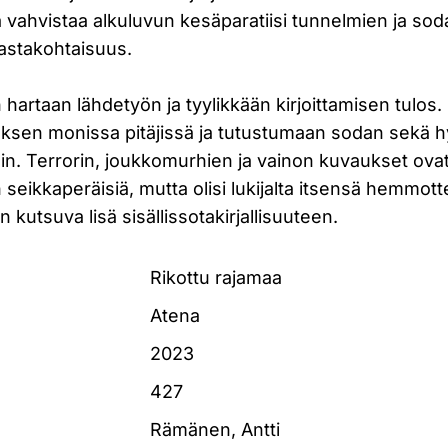
vahvistaa alkuluvun kesäparatiisi tunnelmien ja sod
stakohtaisuus.
artaan lähdetyön ja tyylikkään kirjoittamisen tulos.
ksen monissa pitäjissä ja tutustumaan sodan sekä hy
hin. Terrorin, joukkomurhien ja vainon kuvaukset ovat
seikkaperäisiä, mutta olisi lukijalta itsensä hemmotte
 kutsuva lisä sisällissotakirjallisuuteen.
Rikottu rajamaa
Atena
2023
427
Rämänen, Antti