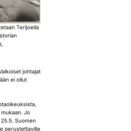
etaan Terijoella
storian
n.
Valkoiset johtajat
ään ei ollut
sotaoikeuksista,
un mukaan. Jo
a 25.5. Suomen
le perustettaville