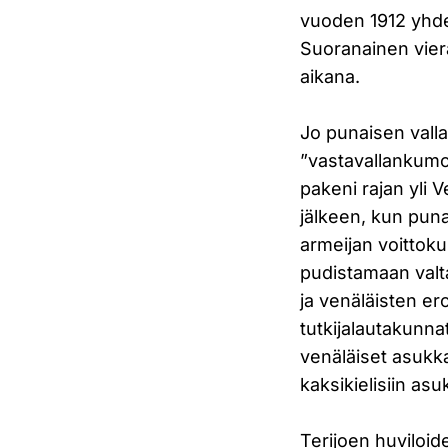
vuoden 1912 yhden
Suoranainen vier
aikana.
Jo punaisen valla
”vastavallankumou
pakeni rajan yli V
jälkeen, kun pun
armeijan voittoku
pudistamaan valta
ja venäläisten ero
tutkijalautakunna
venäläiset asukk
kaksikielisiin asu
Terijoen huviloid