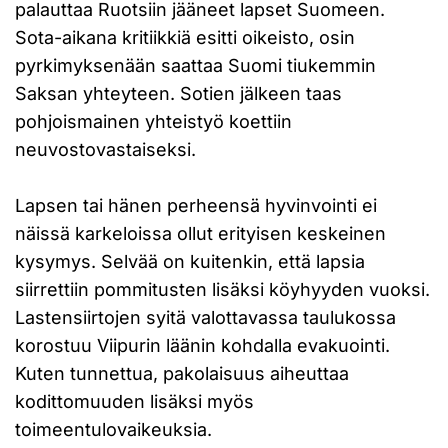
palauttaa Ruotsiin jääneet lapset Suomeen.
Sota-aikana kritiikkiä esitti oikeisto, osin
pyrkimyksenään saattaa Suomi tiukemmin
Saksan yhteyteen. Sotien jälkeen taas
pohjoismainen yhteistyö koettiin
neuvostovastaiseksi.
Lapsen tai hänen perheensä hyvinvointi ei
näissä karkeloissa ollut erityisen keskeinen
kysymys. Selvää on kuitenkin, että lapsia
siirrettiin pommitusten lisäksi köyhyyden vuoksi.
Lastensiirtojen syitä valottavassa taulukossa
korostuu Viipurin läänin kohdalla evakuointi.
Kuten tunnettua, pakolaisuus aiheuttaa
kodittomuuden lisäksi myös
toimeentulovaikeuksia.