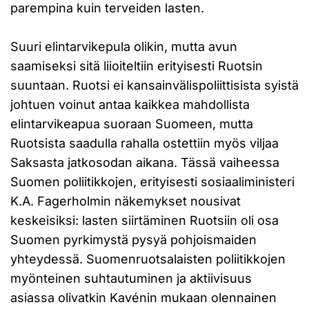
parempina kuin terveiden lasten.
Suuri elintarvikepula olikin, mutta avun
saamiseksi sitä liioiteltiin erityisesti Ruotsin
suuntaan. Ruotsi ei kansainvälispoliittisista syistä
johtuen voinut antaa kaikkea mahdollista
elintarvikeapua suoraan Suomeen, mutta
Ruotsista saadulla rahalla ostettiin myös viljaa
Saksasta jatkosodan aikana. Tässä vaiheessa
Suomen poliitikkojen, erityisesti sosiaaliministeri
K.A. Fagerholmin näkemykset nousivat
keskeisiksi: lasten siirtäminen Ruotsiin oli osa
Suomen pyrkimystä pysyä pohjoismaiden
yhteydessä. Suomenruotsalaisten poliitikkojen
myönteinen suhtautuminen ja aktiivisuus
asiassa olivatkin Kavénin mukaan olennainen