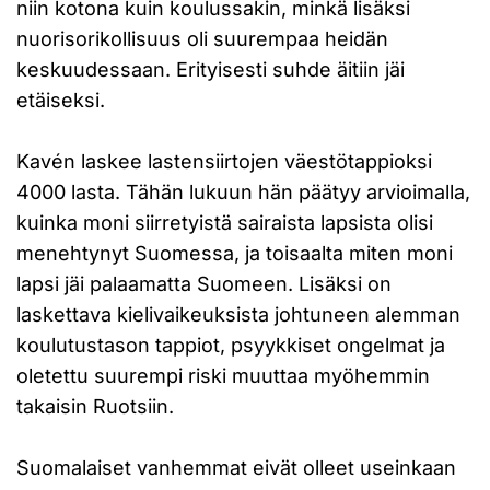
niin kotona kuin koulussakin, minkä lisäksi
nuorisorikollisuus oli suurempaa heidän
keskuudessaan. Erityisesti suhde äitiin jäi
etäiseksi.
Kavén laskee lastensiirtojen väestötappioksi
4000 lasta. Tähän lukuun hän päätyy arvioimalla,
kuinka moni siirretyistä sairaista lapsista olisi
menehtynyt Suomessa, ja toisaalta miten moni
lapsi jäi palaamatta Suomeen. Lisäksi on
laskettava kielivaikeuksista johtuneen alemman
koulutustason tappiot, psyykkiset ongelmat ja
oletettu suurempi riski muuttaa myöhemmin
takaisin Ruotsiin.
Suomalaiset vanhemmat eivät olleet useinkaan