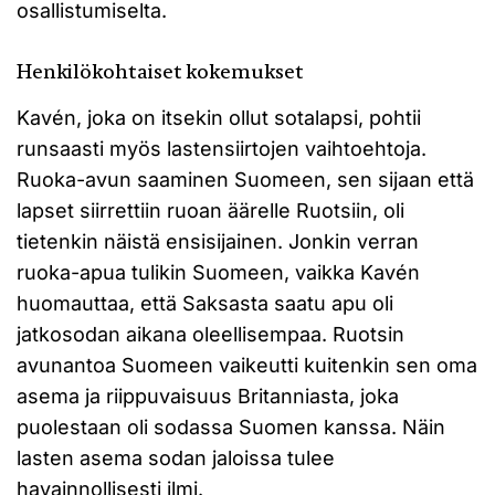
osallistumiselta.
Henkilökohtaiset kokemukset
Kavén, joka on itsekin ollut sotalapsi, pohtii
runsaasti myös lastensiirtojen vaihtoehtoja.
Ruoka-avun saaminen Suomeen, sen sijaan että
lapset siirrettiin ruoan äärelle Ruotsiin, oli
tietenkin näistä ensisijainen. Jonkin verran
ruoka-apua tulikin Suomeen, vaikka Kavén
huomauttaa, että Saksasta saatu apu oli
jatkosodan aikana oleellisempaa. Ruotsin
avunantoa Suomeen vaikeutti kuitenkin sen oma
asema ja riippuvaisuus Britanniasta, joka
puolestaan oli sodassa Suomen kanssa. Näin
lasten asema sodan jaloissa tulee
havainnollisesti ilmi.