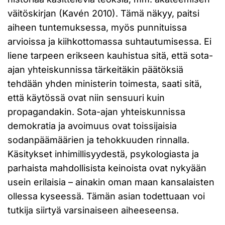
väitöskirjan (Kavén 2010). Tämä näkyy, paitsi
aiheen tuntemuksessa, myös punnituissa
arvioissa ja kiihkottomassa suhtautumisessa. Ei
liene tarpeen erikseen kauhistua sitä, että sota-
ajan yhteiskunnissa tärkeitäkin päätöksiä
tehdään yhden ministerin toimesta, saati sitä,
että käytössä ovat niin sensuuri kuin
propagandakin. Sota-ajan yhteiskunnissa
demokratia ja avoimuus ovat toissijaisia
sodanpäämäärien ja tehokkuuden rinnalla.
Käsitykset inhimillisyydestä, psykologiasta ja
parhaista mahdollisista keinoista ovat nykyään
usein erilaisia – ainakin oman maan kansalaisten
ollessa kyseessä. Tämän asian todettuaan voi
tutkija siirtyä varsinaiseen aiheeseensa.