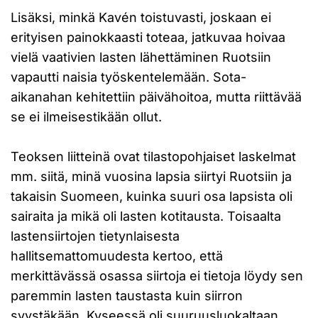
Lisäksi, minkä Kavén toistuvasti, joskaan ei
erityisen painokkaasti toteaa, jatkuvaa hoivaa
vielä vaativien lasten lähettäminen Ruotsiin
vapautti naisia työskentelemään. Sota-
aikanahan kehitettiin päivähoitoa, mutta riittävää
se ei ilmeisestikään ollut.
Teoksen liitteinä ovat tilastopohjaiset laskelmat
mm. siitä, minä vuosina lapsia siirtyi Ruotsiin ja
takaisin Suomeen, kuinka suuri osa lapsista oli
sairaita ja mikä oli lasten kotitausta. Toisaalta
lastensiirtojen tietynlaisesta
hallitsemattomuudesta kertoo, että
merkittävässä osassa siirtoja ei tietoja löydy sen
paremmin lasten taustasta kuin siirron
syystäkään. Kyseessä oli suuruusluokaltaan