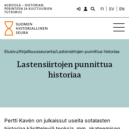
AGRICOLA – HISTORIAN,
FI
SV
EN
PERINTEEN JA KULTTUURIEN
TUTKIMUS
Etusivu
/
Kirjallisuusseuranta
/
Lastensiirtojen punnittua historiaa
Lastensiirtojen punnittua
historiaa
Pertti Kavén on julkaissut useita sotalasten
historiaa käsitteleviä teoksia, mm. akateemisen