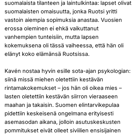
suomalaista tilanteen ja laintulkintaa: lapset olivat
suomalaisten omaisuutta, jonka Ruotsi yritti
vastoin aiempia sopimuksia anastaa. Vuosien
erossa oleminen ei ehkä vaikuttanut
vanhempien tunteisiin, mutta lapsen
kokemuksena oli tässä vaiheessa, että hän oli
elänyt koko elämänsä Ruotsissa.
Kavén nostaa hyvin esille sota-ajan psykologian:
siinä missä miehen oletettiin kestävän
rintamakokemukset – jos hän oli oikea mies –
lasten oletettiin kestävän siirron vieraaseen
maahan ja takaisin. Suomen elintarvikepulaa
pidettiin keskeisenä ongelmana erityisesti
asemasodan aikana, jolloin asutuskeskusten
pommitukset eivät olleet siviilien ensisijainen