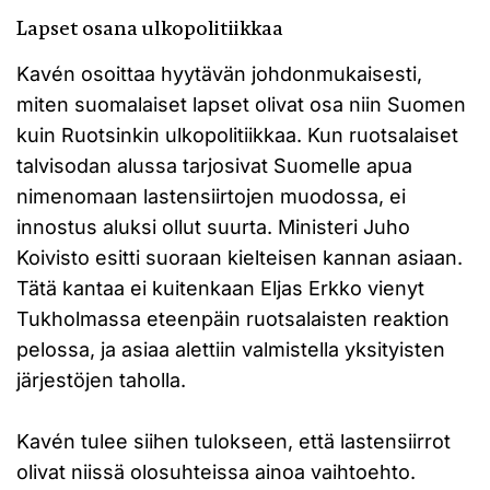
Lapset osana ulkopolitiikkaa
Kavén osoittaa hyytävän johdonmukaisesti,
miten suomalaiset lapset olivat osa niin Suomen
kuin Ruotsinkin ulkopolitiikkaa. Kun ruotsalaiset
talvisodan alussa tarjosivat Suomelle apua
nimenomaan lastensiirtojen muodossa, ei
innostus aluksi ollut suurta. Ministeri Juho
Koivisto esitti suoraan kielteisen kannan asiaan.
Tätä kantaa ei kuitenkaan Eljas Erkko vienyt
Tukholmassa eteenpäin ruotsalaisten reaktion
pelossa, ja asiaa alettiin valmistella yksityisten
järjestöjen taholla.
Kavén tulee siihen tulokseen, että lastensiirrot
olivat niissä olosuhteissa ainoa vaihtoehto.