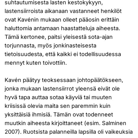
suhtautumisesta lasten kestokykyyn,
lastensiirroista aikanaan vastanneet henkilöt
ovat Kavénin mukaan olleet pääosin erittäin
haluttomia antamaan haastatteluja aiheesta.
Tämä kertonee, paitsi yleisestä sota-ajan
torjunnasta, myös jonkinasteisesta
tietoisuudesta, että kaikki ei todellisuudessa
mennyt kuten toivottiin.
Kavén päätyy teoksessaan johtopäätökseen,
jonka mukaan lastensiirrot yleensä eivät ole
hyvä tapa auttaa sotaa käyviä tai muuten
kriisissä olevia maita sen paremmin kuin
yksittäisiä ihmisiä. Tämän ovat todenneet
muutkin aiheesta kirjoittaneet (esim. Salminen
2007). Ruotsista palanneilla lapsilla oli vaikeuksia