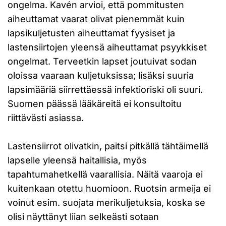
ongelma. Kavén arvioi, että pommitusten
aiheuttamat vaarat olivat pienemmät kuin
lapsikuljetusten aiheuttamat fyysiset ja
lastensiirtojen yleensä aiheuttamat psyykkiset
ongelmat. Terveetkin lapset joutuivat sodan
oloissa vaaraan kuljetuksissa; lisäksi suuria
lapsimääriä siirrettäessä infektioriski oli suuri.
Suomen päässä lääkäreitä ei konsultoitu
riittävästi asiassa.
Lastensiirrot olivatkin, paitsi pitkällä tähtäimellä
lapselle yleensä haitallisia, myös
tapahtumahetkellä vaarallisia. Näitä vaaroja ei
kuitenkaan otettu huomioon. Ruotsin armeija ei
voinut esim. suojata merikuljetuksia, koska se
olisi näyttänyt liian selkeästi sotaan