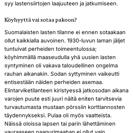
syy lastensiirtojen laajuuteen ja jatkumiseen.
Köyhyyttä vai sotaa pakoon?
Suomalaisten lasten tilanne ei ennen sotaakaan
ollut kaikkialla auvoinen. 1930-luvun laman jäljet
tuntuivat perheiden toimeentulossa;
köyhimmällä maaseudulla yhä uusien lasten
syntyminen oli vakava taloudellinen ongelma
rauhan aikanakin. Sodan syttyminen vaikeutti
entisestään näiden perheiden asemaa.
Elintarviketilanteen kiristyessä jatkosodan aikana
varojen puute esti juuri näitä eniten tarvitsevia
turvautumasta mustaan pörssiin korttiannosten
täydennykseksi. Pulaa oli myös vaatteista.
Näissä oloissa lapsen tai parin lähettäminen
vauraaseen naapurimaahan ei ollut vain