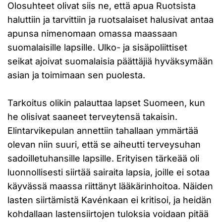
Olosuhteet olivat siis ne, että apua Ruotsista
haluttiin ja tarvittiin ja ruotsalaiset halusivat antaa
apunsa nimenomaan omassa maassaan
suomalaisille lapsille. Ulko- ja sisäpoliittiset
seikat ajoivat suomalaisia päättäjiä hyväksymään
asian ja toimimaan sen puolesta.
Tarkoitus olikin palauttaa lapset Suomeen, kun
he olisivat saaneet terveytensä takaisin.
Elintarvikepulan annettiin tahallaan ymmärtää
olevan niin suuri, että se aiheutti terveysuhan
sadoilletuhansille lapsille. Erityisen tärkeää oli
luonnollisesti siirtää sairaita lapsia, joille ei sotaa
käyvässä maassa riittänyt lääkärinhoitoa. Näiden
lasten siirtämistä Kavénkaan ei kritisoi, ja heidän
kohdallaan lastensiirtojen tuloksia voidaan pitää