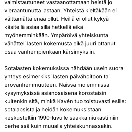
valmistautuneet vastaanottamaan heistä jo
vieraantunutta lastaan. Yhteistä kieltäkään ei
välttämättä enää ollut. Heillä ei ollut kykyä
käsitellä asiaa sillä hetkellä eikä
myöhemminkään. Ympäröivä yhteiskunta
vähätteli lasten kokemusta eikä juuri ottanut
osaa vanhempienkaan kärsimyksiin.
Sotalasten kokemuksissa nähdään usein suora
yhteys esimerkiksi lasten päivähoitoon tai
erovanhemmuuteen. Näissä molemmissa
kysymyksissä asianosaisena korostaisin
kuitenkin sitä, minkä Kavén tuo toistuvasti esille:
sotalapsista ja heidän kokemuksistaan
keskusteltiin 1990-luvulle saakka niukasti niin
perheissä kuin muualla yhteiskunnassakin.