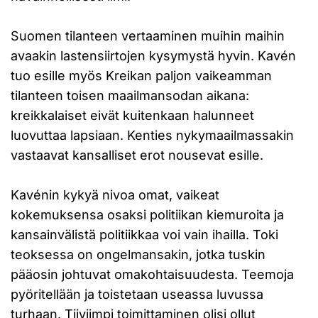
Suomen tilanteen vertaaminen muihin maihin
avaakin lastensiirtojen kysymystä hyvin. Kavén
tuo esille myös Kreikan paljon vaikeamman
tilanteen toisen maailmansodan aikana:
kreikkalaiset eivät kuitenkaan halunneet
luovuttaa lapsiaan. Kenties nykymaailmassakin
vastaavat kansalliset erot nousevat esille.
Kavénin kykyä nivoa omat, vaikeat
kokemuksensa osaksi politiikan kiemuroita ja
kansainvälistä politiikkaa voi vain ihailla. Toki
teoksessa on ongelmansakin, jotka tuskin
pääosin johtuvat omakohtaisuudesta. Teemoja
pyöritellään ja toistetaan useassa luvussa
turhaan. Tiiviimpi toimittaminen olisi ollut