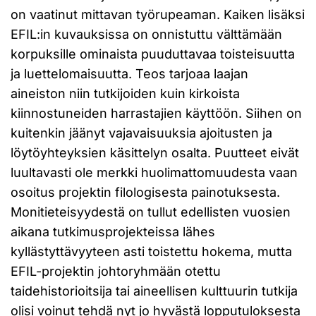
on vaatinut mittavan työrupeaman. Kaiken lisäksi
EFIL:in kuvauksissa on onnistuttu välttämään
korpuksille ominaista puuduttavaa toisteisuutta
ja luettelomaisuutta. Teos tarjoaa laajan
aineiston niin tutkijoiden kuin kirkoista
kiinnostuneiden harrastajien käyttöön. Siihen on
kuitenkin jäänyt vajavaisuuksia ajoitusten ja
löytöyhteyksien käsittelyn osalta. Puutteet eivät
luultavasti ole merkki huolimattomuudesta vaan
osoitus projektin filologisesta painotuksesta.
Monitieteisyydestä on tullut edellisten vuosien
aikana tutkimusprojekteissa lähes
kyllästyttävyyteen asti toistettu hokema, mutta
EFIL-projektin johtoryhmään otettu
taidehistorioitsija tai aineellisen kulttuurin tutkija
olisi voinut tehdä nyt jo hyvästä lopputuloksesta