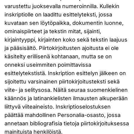
varustettu juoksevalla numeroinnilla. Kullekin
inskriptiolle on laadittu esittelyteksti, jossa
kuvataan sen löytöpaikka, dokumentin luonne,
ominaispiirteet ja tekstin mitat, sijainti,
kirjaintyyppi, kirjainten koko sekä tekstin laajuus
ja pääsisältö. Piirtokirjoitusten ajoitusta ei ole
käsitelty erillisenä kohtanaan, mutta se on
onneksi useimmiten poimittavissa
esittelytekstistä. Inskription esittelyn jälkeen on
sijoitettu varsinainen piirtokirjoitusteksti sekä
viite- ja selitysosa. Näitä seuraa suomenkielinen
käännös ja latinankielisten ilmausten alkuperään
liittyvä viiteaineisto. Inskriptioselostuksen
päättää mahdollinen Personalia-osasto, jossa
annetaan bibliografisia tietoja piirtokirjoituksessa
mainituista henkilöistä.