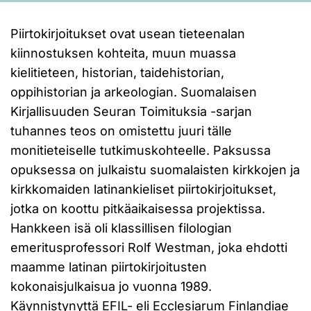
Piirtokirjoitukset ovat usean tieteenalan
kiinnostuksen kohteita, muun muassa
kielitieteen, historian, taidehistorian,
oppihistorian ja arkeologian. Suomalaisen
Kirjallisuuden Seuran Toimituksia -sarjan
tuhannes teos on omistettu juuri tälle
monitieteiselle tutkimuskohteelle. Paksussa
opuksessa on julkaistu suomalaisten kirkkojen ja
kirkkomaiden latinankieliset piirtokirjoitukset,
jotka on koottu pitkäaikaisessa projektissa.
Hankkeen isä oli klassillisen filologian
emeritusprofessori Rolf Westman, joka ehdotti
maamme latinan piirtokirjoitusten
kokonaisjulkaisua jo vuonna 1989.
Käynnistynyttä EFIL- eli Ecclesiarum Finlandiae