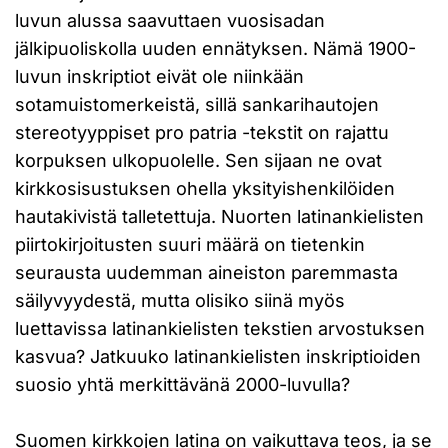
luvun alussa saavuttaen vuosisadan
jälkipuoliskolla uuden ennätyksen. Nämä 1900-
luvun inskriptiot eivät ole niinkään
sotamuistomerkeistä, sillä sankarihautojen
stereotyyppiset pro patria -tekstit on rajattu
korpuksen ulkopuolelle. Sen sijaan ne ovat
kirkkosisustuksen ohella yksityishenkilöiden
hautakivistä talletettuja. Nuorten latinankielisten
piirtokirjoitusten suuri määrä on tietenkin
seurausta uudemman aineiston paremmasta
säilyvyydestä, mutta olisiko siinä myös
luettavissa latinankielisten tekstien arvostuksen
kasvua? Jatkuuko latinankielisten inskriptioiden
suosio yhtä merkittävänä 2000-luvulla?
Suomen kirkkojen latina on vaikuttava teos, ja se