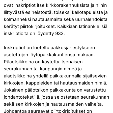
ovat inskriptiot itse kirkkorakennuksista ja niihin
liittyvästä esineistöstä, toiseksi kellotapuleista ja
kolmanneksi hautausmailta sekä uurnalehdoista
kerätyt piirtokirjoitukset. Kaikkiaan latinankielisiä
inskriptioita on löydetty 933.
Inskriptiot on lueteltu aakkosjärjestykseen
asetettujen löytöpaikkakuntiensa mukaan.
Pääotsikkoina on käytetty itsenäisen
seurakunnan tai kaupungin nimeä ja
alaotsikkoina yhdellä paikkakunnalla sijaitsevien
kirkkojen, kappeleiden tai hautausmaiden nimiä.
Jokainen pääotsikon paikkakunta on varustettu
johdantotekstillä, jossa selostetaan seurakunnan
sekä sen kirkkojen ja hautausmaiden vaiheita.
Johdantoa seuraavat piirtokirjoitukset on