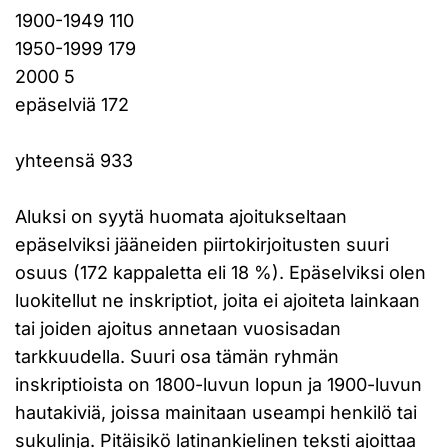
1900-1949 110
1950-1999 179
2000 5
epäselviä 172
yhteensä 933
Aluksi on syytä huomata ajoitukseltaan
epäselviksi jääneiden piirtokirjoitusten suuri
osuus (172 kappaletta eli 18 %). Epäselviksi olen
luokitellut ne inskriptiot, joita ei ajoiteta lainkaan
tai joiden ajoitus annetaan vuosisadan
tarkkuudella. Suuri osa tämän ryhmän
inskriptioista on 1800-luvun lopun ja 1900-luvun
hautakiviä, joissa mainitaan useampi henkilö tai
sukulinja. Pitäisikö latinankielinen teksti ajoittaa