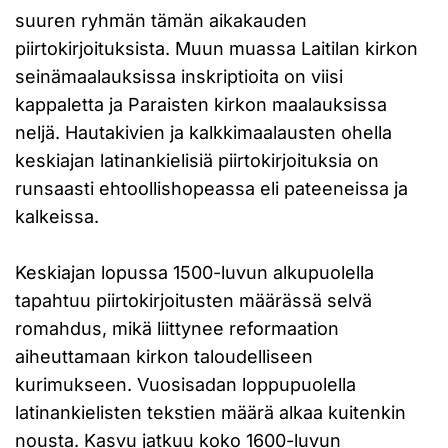
suuren ryhmän tämän aikakauden
piirtokirjoituksista. Muun muassa Laitilan kirkon
seinämaalauksissa inskriptioita on viisi
kappaletta ja Paraisten kirkon maalauksissa
neljä. Hautakivien ja kalkkimaalausten ohella
keskiajan latinankielisiä piirtokirjoituksia on
runsaasti ehtoollishopeassa eli pateeneissa ja
kalkeissa.
Keskiajan lopussa 1500-luvun alkupuolella
tapahtuu piirtokirjoitusten määrässä selvä
romahdus, mikä liittynee reformaation
aiheuttamaan kirkon taloudelliseen
kurimukseen. Vuosisadan loppupuolella
latinankielisten tekstien määrä alkaa kuitenkin
nousta. Kasvu jatkuu koko 1600-luvun