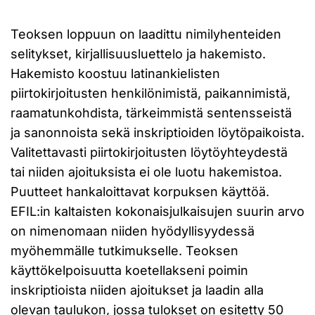
Teoksen loppuun on laadittu nimilyhenteiden
selitykset, kirjallisuusluettelo ja hakemisto.
Hakemisto koostuu latinankielisten
piirtokirjoitusten henkilönimistä, paikannimistä,
raamatunkohdista, tärkeimmistä sentensseistä
ja sanonnoista sekä inskriptioiden löytöpaikoista.
Valitettavasti piirtokirjoitusten löytöyhteydestä
tai niiden ajoituksista ei ole luotu hakemistoa.
Puutteet hankaloittavat korpuksen käyttöä.
EFIL:in kaltaisten kokonaisjulkaisujen suurin arvo
on nimenomaan niiden hyödyllisyydessä
myöhemmälle tutkimukselle. Teoksen
käyttökelpoisuutta koetellakseni poimin
inskriptioista niiden ajoitukset ja laadin alla
olevan taulukon, jossa tulokset on esitetty 50