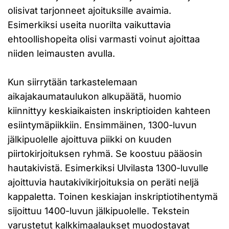
olisivat tarjonneet ajoituksille avaimia.
Esimerkiksi useita nuorilta vaikuttavia
ehtoollishopeita olisi varmasti voinut ajoittaa
niiden leimausten avulla.
Kun siirrytään tarkastelemaan
aikajakaumataulukon alkupäätä, huomio
kiinnittyy keskiaikaisten inskriptioiden kahteen
esiintymäpiikkiin. Ensimmäinen, 1300-luvun
jälkipuolelle ajoittuva piikki on kuuden
piirtokirjoituksen ryhmä. Se koostuu pääosin
hautakivistä. Esimerkiksi Ulvilasta 1300-luvulle
ajoittuvia hautakivikirjoituksia on peräti neljä
kappaletta. Toinen keskiajan inskriptiotihentymä
sijoittuu 1400-luvun jälkipuolelle. Tekstein
varustetut kalkkimaalaukset muodostavat