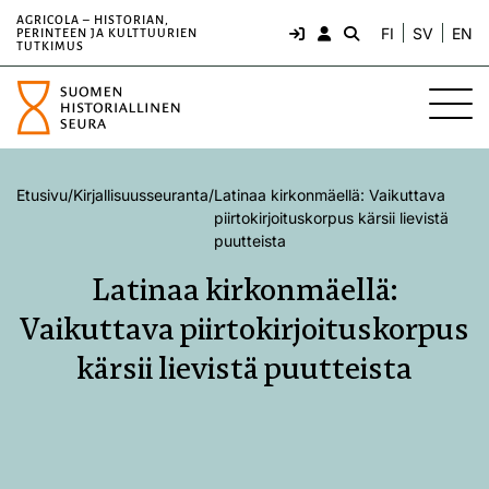
AGRICOLA – HISTORIAN,
FI
SV
EN
PERINTEEN JA KULTTUURIEN
TUTKIMUS
Etusivu
/
Kirjallisuusseuranta
/
Latinaa kirkonmäellä: Vaikuttava
piirtokirjoituskorpus kärsii lievistä
puutteista
Latinaa kirkonmäellä:
Vaikuttava piirtokirjoituskorpus
kärsii lievistä puutteista