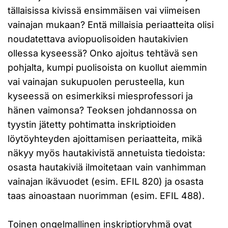
tällaisissa kivissä ensimmäisen vai viimeisen
vainajan mukaan? Entä millaisia periaatteita olisi
noudatettava aviopuolisoiden hautakivien
ollessa kyseessä? Onko ajoitus tehtävä sen
pohjalta, kumpi puolisoista on kuollut aiemmin
vai vainajan sukupuolen perusteella, kun
kyseessä on esimerkiksi miesprofessori ja
hänen vaimonsa? Teoksen johdannossa on
tyystin jätetty pohtimatta inskriptioiden
löytöyhteyden ajoittamisen periaatteita, mikä
näkyy myös hautakivistä annetuista tiedoista:
osasta hautakiviä ilmoitetaan vain vanhimman
vainajan ikävuodet (esim. EFIL 820) ja osasta
taas ainoastaan nuorimman (esim. EFIL 488).
Toinen ongelmallinen inskriptioryhmä ovat