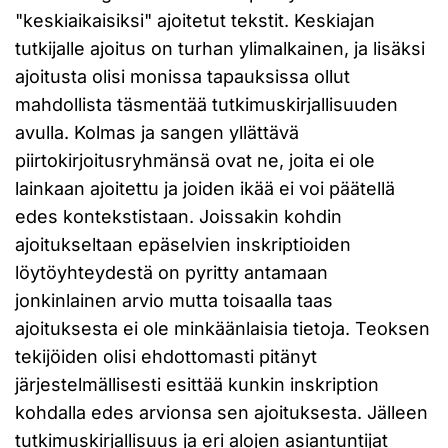
"keskiaikaisiksi" ajoitetut tekstit. Keskiajan
tutkijalle ajoitus on turhan ylimalkainen, ja lisäksi
ajoitusta olisi monissa tapauksissa ollut
mahdollista täsmentää tutkimuskirjallisuuden
avulla. Kolmas ja sangen yllättävä
piirtokirjoitusryhmänsä ovat ne, joita ei ole
lainkaan ajoitettu ja joiden ikää ei voi päätellä
edes kontekstistaan. Joissakin kohdin
ajoitukseltaan epäselvien inskriptioiden
löytöyhteydestä on pyritty antamaan
jonkinlainen arvio mutta toisaalla taas
ajoituksesta ei ole minkäänlaisia tietoja. Teoksen
tekijöiden olisi ehdottomasti pitänyt
järjestelmällisesti esittää kunkin inskription
kohdalla edes arvionsa sen ajoituksesta. Jälleen
tutkimuskirjallisuus ja eri alojen asiantuntijat