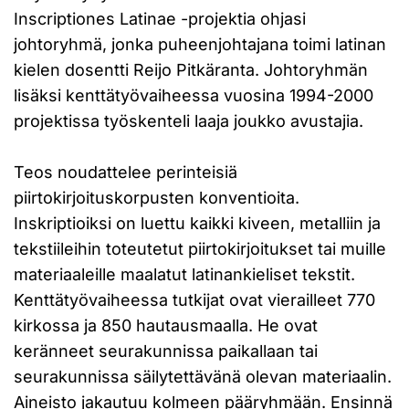
Inscriptiones Latinae -projektia ohjasi
johtoryhmä, jonka puheenjohtajana toimi latinan
kielen dosentti Reijo Pitkäranta. Johtoryhmän
lisäksi kenttätyövaiheessa vuosina 1994-2000
projektissa työskenteli laaja joukko avustajia.
Teos noudattelee perinteisiä
piirtokirjoituskorpusten konventioita.
Inskriptioiksi on luettu kaikki kiveen, metalliin ja
tekstiileihin toteutetut piirtokirjoitukset tai muille
materiaaleille maalatut latinankieliset tekstit.
Kenttätyövaiheessa tutkijat ovat vierailleet 770
kirkossa ja 850 hautausmaalla. He ovat
keränneet seurakunnissa paikallaan tai
seurakunnissa säilytettävänä olevan materiaalin.
Aineisto jakautuu kolmeen pääryhmään. Ensinnä