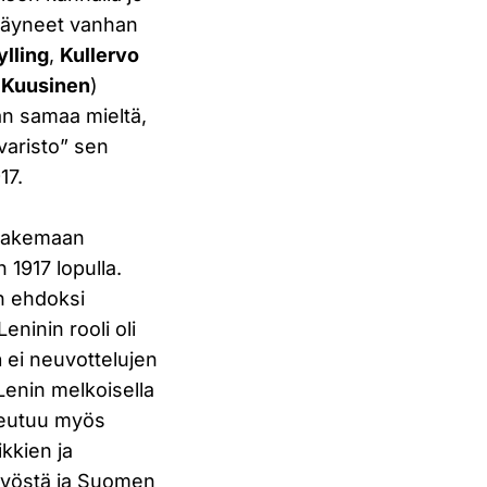
 käyneet vanhan
lling
,
Kullervo
e Kuusinen
)
an samaa mieltä,
varisto” sen
17.
 hakemaan
 1917 lopulla.
n ehdoksi
ninin rooli oli
n
ei neuvottelujen
Lenin melkoisella
teutuu myös
kkien ja
styöstä ja Suomen