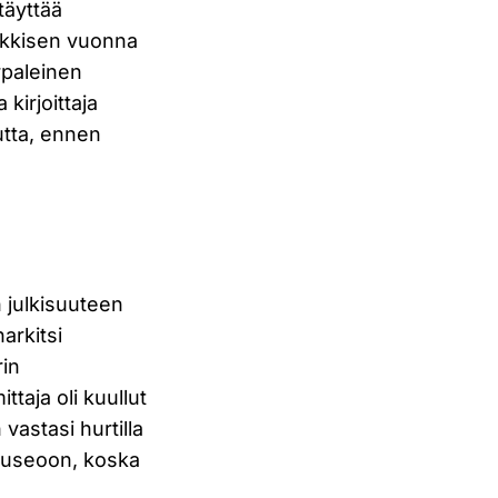
täyttää
nkkisen vuonna
paleinen
kirjoittaja
utta, ennen
 julkisuuteen
rkitsi
rin
ittaja oli kuullut
vastasi hurtilla
museoon, koska