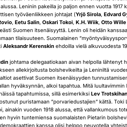
alussa. Leninin pakeilla jo paljon ennen vuotta 1917
tisen työväenliikkeen johtajat (
Yrjö Sirola
,
Edvard Gy
Rovio
,
Eetu Salin
,
Oskari Tokoi
,
K.H. Wiik
,
Otto Will
keästi Suomen itsenäisyyttä. Lenin oli heidän kanssa
ttumaan tilaisuuteen. Suomalainen ”myöntyväisyyspor
ti
Aleksandr Kerenskin
ehdoilla vielä alkuvuodesta 19
udin
johtama delegaatiokaan aivan helpolla lähtenyt
kseen allekirjoitusta bolshevikeilta ja Leniniltä vuoden
altiot asettivat Suomen itsenäisyyden tunnustamise
lan hyväksynnän, alkoi tapahtua. Mitä luultavimmin Le
äissä tapahtumissa, sillä esimerkiksi
Lev Trotskiha
stunut puristamaan ”porvariedustajien” kättä. Toki 
i, ainakin vuoden 1918 alussa, että vallankumous to
n hyvin tuntemiensa suomalaisten Pietarin bolshevi
lidemokraattien kanssa olisi helppo neuvotella yhtei