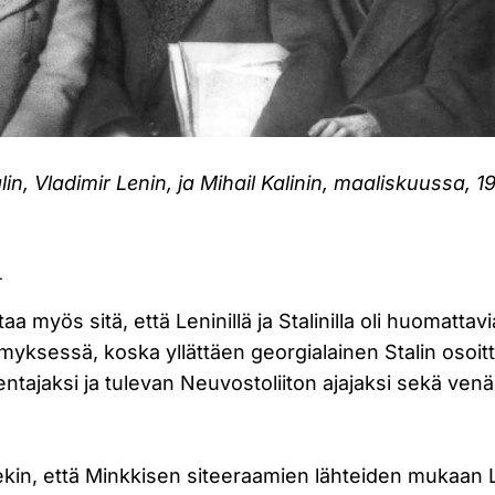
in, Vladimir Lenin, ja Mihail Kalinin, maaliskuussa, 1
n
a myös sitä, että Leninillä ja Stalinilla oli huomattavia 
yksessä, koska yllättäen georgialainen Stalin osoitt
ntajaksi ja tulevan Neuvostoliiton ajajaksi sekä venä
sekin, että Minkkisen siteeraamien lähteiden mukaan 