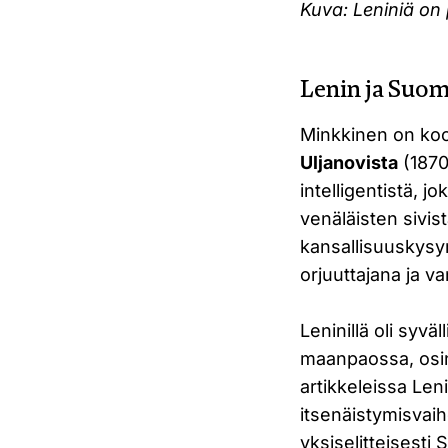
Kuva: Leniniä on
Lenin ja Suom
Minkkinen on koo
Uljanovista
(1870
intelligentistä, 
venäläisten sivist
kansallisuuskysy
orjuuttajana ja va
Leninillä oli syv
maanpaossa, osin
artikkeleissa Le
itsenäistymisvaihe
yksiselitteisesti