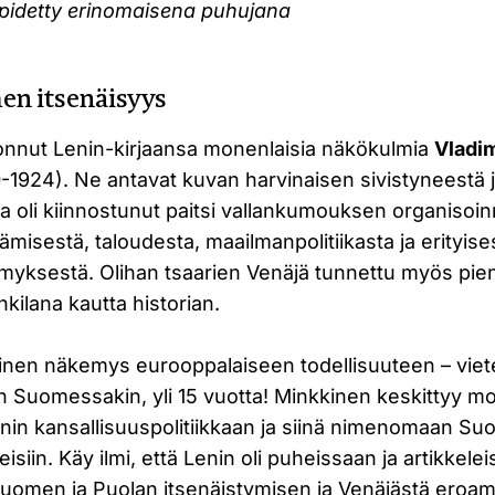
 pidetty erinomaisena puhujana
en itsenäisyys
nnut Lenin-kirjaansa monenlaisia näkökulmia
Vladimi
-1924). Ne antavat kuvan harvinaisen sivistyneestä ja
joka oli kiinnostunut paitsi vallankumouksen organisoi
ämisestä, taloudesta, maailmanpolitiikasta ja erityise
myksestä. Olihan tsaarien Venäjä tunnettu myös pie
nkilana kautta historian.
ällinen näkemys eurooppalaiseen todellisuuteen – vie
 Suomessakin, yli 15 vuotta! Minkkinen keskittyy mo
ninin kansallisuuspolitiikkaan ja siinä nimenomaan S
isiin. Käy ilmi, että Lenin oli puheissaan ja artikkele
 Suomen ja Puolan itsenäistymisen ja Venäjästä eroam