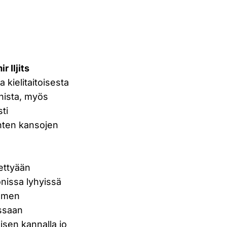
r Iljits
 kielitaitoisesta
nnista, myös
sti
nten kansojen
tettyään
nissa lyhyissä
uomen
issaan
isen kannalla jo