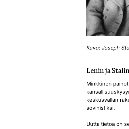
Kuva: Joseph Stal
Lenin ja Stali
Minkkinen painotta
kansallisuuskysym
keskusvallan rake
sovinistiksi.
Uutta tietoa on 