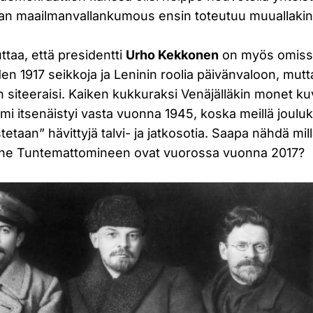
an maailmanvallankumous ensin toteutuu muuallakin
taa, että presidentti
Urho Kekkonen
on myös omiss
en 1917 seikkoja ja Leninin roolia päivänvaloon, mut
 siteeraisi. Kaiken kukkuraksi Venäjälläkin monet kuv
omi itsenäistyi vasta vuonna 1945, koska meillä jou
stetaan” hävittyjä talvi- ja jatkosotia. Saapa nähdä mil
sine Tuntemattomineen ovat vuorossa vuonna 2017?