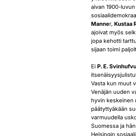
aivan 1900-luvun 
sosiaalidemokraat
Manne
r,
Kustaa 
ajoivat myös sel
jopa kehotti tar
sijaan toimi paljol
Ei
P. E. Svinhufv
itsenäisyysjulistu
Vasta kun muut v
Venäjän uuden val
hyvin keskeinen n
päätyttyäkään suo
varmuudella usko
Suomessa ja häne
Helsingin sosiaa