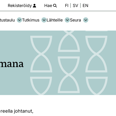
Rekisteröidy
Hae
FI
SV
EN
tustaulu
Tutkimus
Lähteille
Seura
imana
eella johtanut,