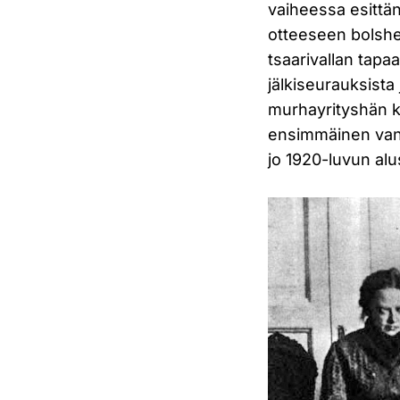
vaiheessa esittän
otteeseen bolshe
tsaarivallan tapaa
jälkiseurauksist
murhayrityshän kos
ensimmäinen vanki
jo 1920-luvun alu