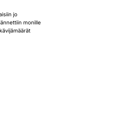
isiin jo
ännettiin monille
 kävijämäärät