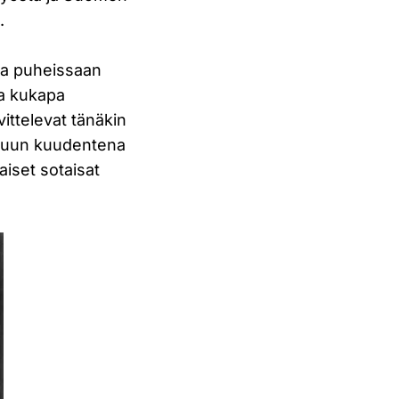
.
a puheissaan
ta kukapa
ittelevat tänäkin
lukuun kuudentena
laiset sotaisat