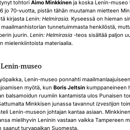
tynyt tohtori
Aimo Minkkinen
ja koska Lenin-museo 
6 jo 70-vuotta, pistän tähän muutaman mietteen Mi
tä kirjasta
Lenin: Helmirasia.
Kyseessä on hieman sir
maailmanhistorian tunnetuimmasta henkilöstä, mutta 
erin juurin.
Lenin: Helmirasia
-teos sisältää paljon u
n mielenkiintoista materiaalia.
a Lenin-museo
yöpaikka, Lenin-museo ponnahti maailmanlaajuiseen
ajoamisen myötä, kun
Boris Jeltsin
kumppaneineen ha
jan balsamoidun ruumiin kantamista ulos Punaisen to
attumalta Minkkisen junassa tavannut
Izvestijan
toim
steli Lenin-museon johtajan kantaa asiaan. Minkkinen 
vansa mielihyvin Leninin vastaan vaikka Tampereen 
n saanut turvapaikan Suomesta.