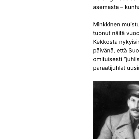
asemasta – kunh
Minkkinen muistut
tuonut näitä vuod
Kekkosta nykyisin
päivänä, että Su
omituisesti ”juhli
paraatijuhlat uu