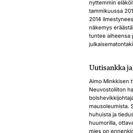
nyttemmin eläköi
tammikuussa 201
2014 ilmestynees
näkemys eräästä 
tuntee aiheensa p
julkaisematontaki
Uutisankka j
Aimo Minkkisen t
Neuvostoliiton h
bolshevikkijohta
mausoleumista. S
huhuista ja tiedu
huumorilla, otta
mies on ennenki