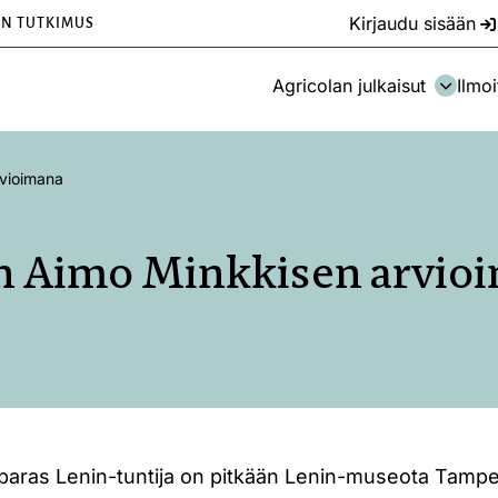
Kirjaudu sisään
EN TUTKIMUS
Agricolan julkaisut
Ilmoi
rvioimana
n Aimo Minkkisen arvio
aras Lenin-tuntija on pitkään Lenin-museota Tamper