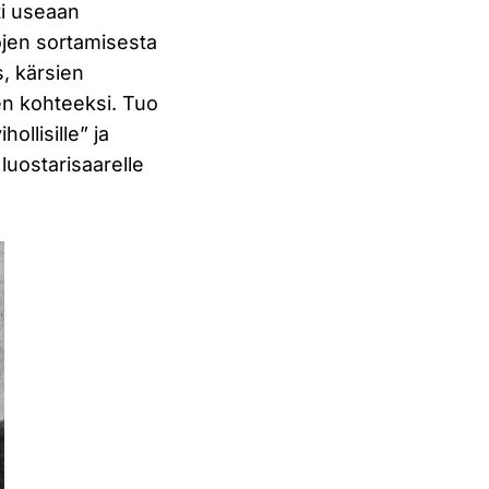
ti useaan
ojen sortamisesta
s, kärsien
en kohteeksi. Tuo
ollisille” ja
luostarisaarelle