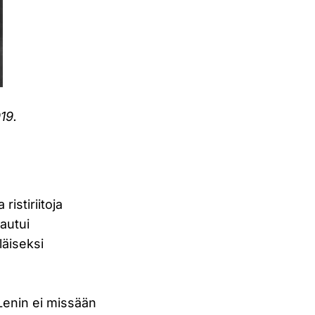
919.
ristiriitoja
autui
läiseksi
Lenin ei missään