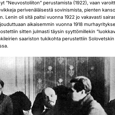
yt ”Neuvostoliiton” perustamista (1922), vaan varoit
vikkeja perivenäläisestä sovinismista, pienten kans
n. Lenin oli sitä paitsi vuonna 1922 jo vakavasti saira
a jouduttuaan aikaisemmin vuonna 1918 murhayrityks
tettiin sitten julmasti täysin syyttömillekin ”luokkavih
leirien saariston tukikohta perustettiin Solovetskin 
ssa.