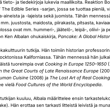
tä tieto- ja tiedekirjoja lukevia maallikoita. Reaktion 
The Edible Series -sarjan, jossa se tuottaa pieniä, 
ka-aineista ja -lajeista sekä juomista. Tähän menness
 mm. juustosta, maidosta, piirakasta, pitsasta, kaviaari
ossa ovat mm. hummeri-, jäätelö-, leipä-, oliivi- ja p
on Ken Albalan ohukaiskirja,
Pancake: A Global Histo
kakulttuurin tutkija. Hän toimiin historian professorin
Stocktonissa Kaliforniassa. Tähän mennessä hän julk
Näistä tuoreimpia ovat
Cooking in Europe 1250–1650
(
in the Great Courts of Late Renaissance Europe
(200
uman Cuisine
(2008) ja
The Lost Art of Real Cookin
e vielä
Food Cultures of the World Encyclopedia
.
tutkijan kuuluu, Albala määrittelee ensin tarkasteluk
e). Hän erottaa sen tarkasti litteistä leivistä ja mun