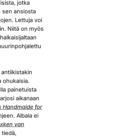
sista, jotka
n sen ansiosta
jen. Lettuja voi
kin. Niitä on myös
 halkaisijaltaan
muurinpohjalettu
antiikistakin
a ohukaisia.
lla painetuista
arjosi aikanaan
s Handmaide for
een. Albala ei
cxken van
 tiedä,