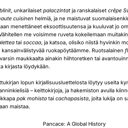
blinit
, unkarilaiset
palaczintat
ja ranskalaiset
crêpe S
haute cuisinen
helmiä, ja ne maistuvat suomalaisenki
astaan menettäneet eksoottisuutensa ja kuuluvat jo o
 Vähitellen me voisimme ruveta kokeilemaan muitakin 
lettea
tai
soccaa
, ja katsoa, olisiko niistä hyvinkin
i kansainvälistyvää ruokapöytäämme. Ruotsalainen
f
 varsin maukkaalta ainakin hiihtoretken tai avantouinn
ta kirjasta löydykään.
ttukirjan lopun kirjallisuusluettelosta löytyy useita
nninkielisiä – keittokirjoja, ja hakemiston avulla kiin
aikkapa
pak mohista
tai
cachapasista
, joita lukija on 
aan maistaa.
Pancace: A Global History