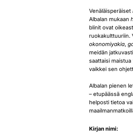
Venäläisperäiset
Albalan mukaan
blinit ovat oike
ruokakulttuuriin.
okonomiyakia
,
ga
meidän jatkuvast
saattaisi maistua
vaikkei sen ohjet
Albalan pienen le
– etupäässä engla
helposti tietoa v
maailmanmatkoill
Kirjan nimi: