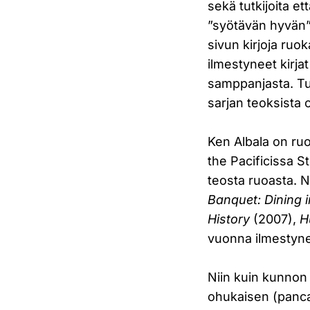
sekä tutkijoita et
”syötävän hyvän” 
sivun kirjoja ruo
ilmestyneet kirjat
samppanjasta. Tul
sarjan teoksista 
Ken Albala on ruo
the Pacificissa 
teosta ruoasta. 
Banquet: Dining 
History
(2007),
H
vuonna ilmestyne
Niin kuin kunnon 
ohukaisen (pancak