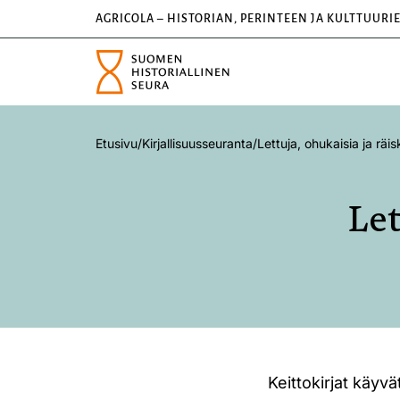
AGRICOLA – HISTORIAN, PERINTEEN JA KULTTUURI
Etusivu
/
Kirjallisuusseuranta
/
Lettuja, ohukaisia ja räis
Let
Keittokirjat käyv