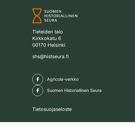
Tieteiden talo
Kirkkokatu 6
00170 Helsinki
shs@histseura.fi
Facebook
Agricola-verkko
Facebook
Suomen Historiallinen Seura
Tietosuojaseloste