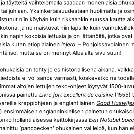
 ja täytteitä vaihtelemalla saadaan monenlaisia ohukai
tai juhlaan. Yksinkertaisuudestaan huolimatta ja osi
tunut niin köyhän kuin rikkaankin suussa kautta aiko
kotona, ja ne maistuvat niin lapsille kuin vanhuksille
akin napin kokoisia lettusia ja on lättänöitä, jotka ovat
aisia kuten etiopialainen
injera
. – Pohjoissavolainen 
yhtä iso, mutta se on mennyt Albalalta sivu suun!
hukaisia on tehty jo esihistoriallisena aikana, vaikka 
 tiedoista ei voi sanoa varmasti, koskevatko ne todell
immat aitojen lettujen teko-ohjeet löytyvät 1500-luvu
Lyonissa painettu
Livre fort excellent de cuisine
(1555) t
rvareille kreppiohjeen ja englantilainen
Good Huswife
) ensimmäisen englanninkielisen painetun ohukaisohj
onko hollantilaisessa keittokirjassa
Een Notabel boe
ainittu ’pancoecken’ ohukainen vai leipä, kun hän ei