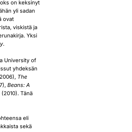
Books on keksinyt
vähän yli sadan
ä ovat
sta, viskistä ja
erunakirja. Yksi
ry
.
a University of
aissut yhdeksän
2006),
The
7),
Beans: A
g
(2010). Tänä
ohteensa eli
akkaista sekä