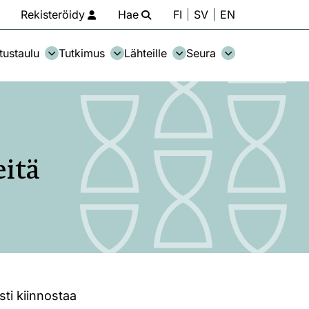
Rekisteröidy
Hae
FI
SV
EN
tustaulu
Tutkimus
Lähteille
Seura
eitä
sti kiinnostaa