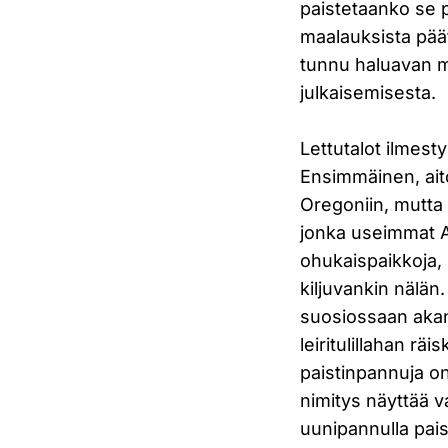
paistetaanko se p
maalauksista pääte
tunnu haluavan m
julkaisemisesta.
Lettutalot ilmesty
Ensimmäinen, ait
Oregoniin, mutta
jonka useimmat Am
ohukaispaikkoja, k
kiljuvankin nälän
suosiossaan akank
leiritulillahan räi
paistinpannuja o
nimitys näyttää v
uunipannulla pais