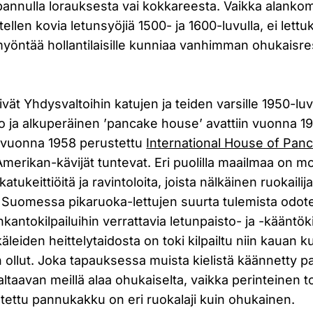
annulla lorauksesta vai kokkareesta. Vaikka alankoma
llen kovia letunsyöjiä 1500- ja 1600-luvulla, ei lettuki
yöntää hollantilaisille kunniaa vanhimman ohukaisre
ivät Yhdysvaltoihin katujen ja teiden varsille 1950-luv
o ja alkuperäinen ’pancake house’ avattiin vuonna 19
 vuonna 1958 perustettu
International House of Pan
erikan-kävijät tuntevat. Eri puolilla maailmaa on m
atukeittiöitä ja ravintoloita, joista nälkäinen ruokailij
. Suomessa pikaruoka-lettujen suurta tulemista odot
antokilpailuihin verrattavia letunpaisto- ja -kääntökil
skäleiden heittelytaidosta on toki kilpailtu niin kauan ku
n ollut. Joka tapauksessa muista kielistä käännetty 
altaavan meillä alaa ohukaiselta, vaikka perinteinen t
tettu pannukakku on eri ruokalaji kuin ohukainen.