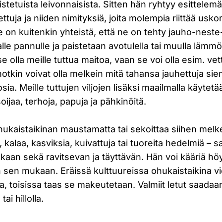
tetuista leivonnaisista. Sitten hän ryhtyy esittelem
lettuja ja niiden nimityksiä, joita molempia riittää us
lle on kuitenkin yhteistä, että ne on tehty jauho-nest
le pannulle ja paistetaan avotulella tai muulla lämmö
e olla meille tuttua maitoa, vaan se voi olla esim. vettä
hotkin voivat olla melkein mitä tahansa jauhettuja sie
sia. Meille tuttujen viljojen lisäksi maailmalla käytetä
soijaa, terhoja, papuja ja pähkinöitä.
ohukaistaikinan maustamatta tai sekoittaa siihen melk
a, kalaa, kasviksia, kuivattuja tai tuoreita hedelmiä –
kaan sekä ravitsevan ja täyttävän. Hän voi kääriä hö
hin sen mukaan. Eräissä kulttuureissa ohukaistaikina v
, toisissa taas se makeutetaan. Valmiit letut saadaa
 tai hillolla.