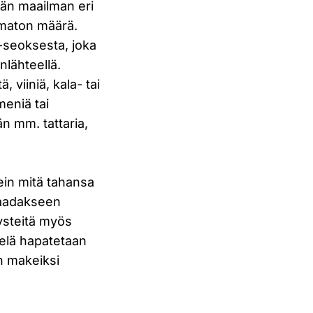
ään maailman eri
komaton määrä.
e-seoksesta, joka
nlähteellä.
, viiniä, kala- tai
meniä tai
än mm. tattaria,
ein mitä tahansa
 saadakseen
ysteitä myös
ielä hapatetaan
n makeiksi