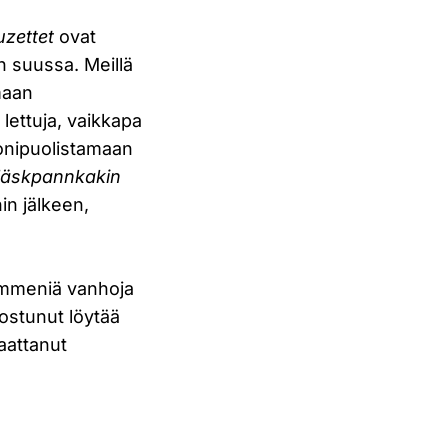
uzettet
ovat
n suussa. Meillä
maan
lettuja, vaikkapa
 monipuolistamaan
läskpannkakin
in jälkeen,
 kymmeniä vanhoja
nostunut löytää
saattanut