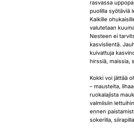
rasvassa uppopais
puolilla syötäviä 
Kaikille ohukaisi
valutetaan kuumal
Nesteen ei tarvits
kasvislientä. Jau
kuivattuja kasvino
hirssiä, maissia, 
Kokki voi jättää 
– mausteita, liha
ruokalajista mauk
valmiisiin lettui
ennen paistamista
sokerilla, siirapilla