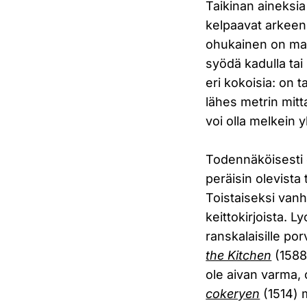
Taikinan aineksia
kelpaavat arkeen 
ohukainen on mais
syödä kadulla tai 
eri kokoisia: on t
lähes metrin mitt
voi olla melkein 
Todennäköisesti o
peräisin olevista
Toistaiseksi vanh
keittokirjoista. 
ranskalaisille po
the Kitchen
(1588
ole aivan varma, 
cokeryen
(1514) m