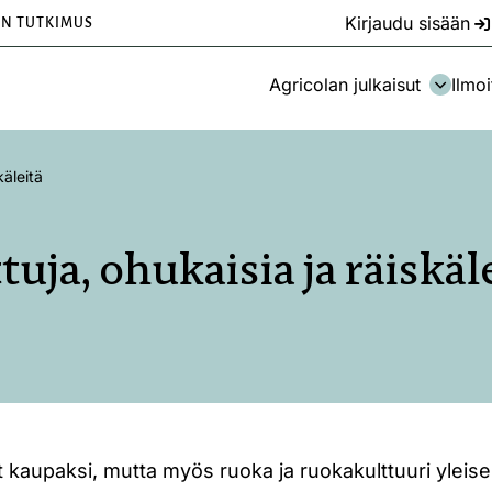
Kirjaudu sisään
EN TUTKIMUS
Agricolan julkaisut
Ilmoi
käleitä
tuja, ohukaisia ja räiskäl
ät kaupaksi, mutta myös ruoka ja ruokakulttuuri yleise