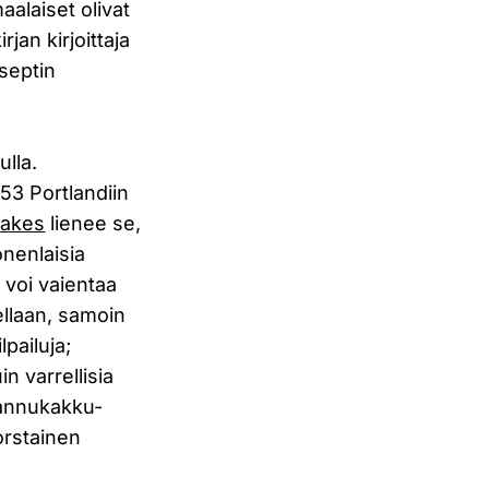
alaiset olivat
rjan kirjoittaja
septin
ulla.
53 Portlandiin
cakes
lienee se,
onenlaisia
a voi vaientaa
ellaan, samoin
pailuja;
in varrellisia
pannukakku-
orstainen