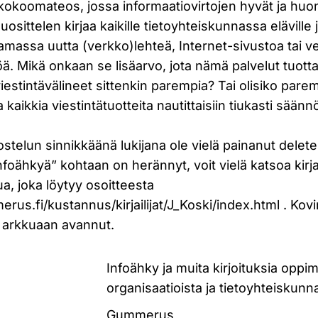
kokoomateos, jossa informaatiovirtojen hyvät ja huon
uosittelen kirjaa kaikille tietoyhteiskunnassa eläville ja
amassa uutta (verkko)lehteä, Internet-sivustoa tai v
ä. Mikä onkaan se lisäarvo, jota nämä palvelut tuott
estintävälineet sittenkin parempia? Tai olisiko pare
sa kaikkia viestintätuotteita nautittaisiin tiukasti säänn
stelun sinnikkäänä lukijana ole vielä painanut delet
nfoähkyä” kohtaan on herännyt, voit vielä katsoa kirj
a, joka löytyy osoitteesta
us.fi/kustannus/kirjailijat/J_Koski/index.html . Kovi
a arkkuaan avannut.
Infoähky ja muita kirjoituksia oppim
organisaatioista ja tietoyhteiskunn
Gummerus