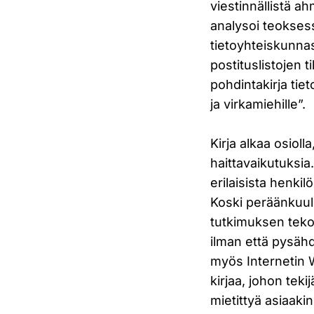
viestinnällistä ah
analysoi teoksess
tietoyhteiskunna
postituslistojen t
pohdintakirja tietot
ja virkamiehille”.
Kirja alkaa osiol
haittavaikutuksia
erilaisista henkil
Koski peräänkuulu
tutkimuksen tekot
ilman että pysähd
myös Internetin 
kirjaa, johon tek
mietittyä asiaakin