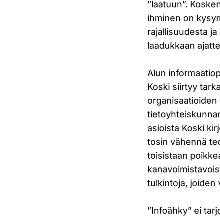
”laatuun”. Koske
ihminen on kysymy
rajallisuudesta ja
laadukkaan ajatte
Alun informaatiop
Koski siirtyy tar
organisaatioiden 
tietoyhteiskunna
asioista Koski kir
tosin vähennä teo
toisistaan poikke
kanavoimistavoist
tulkintoja, joide
”Infoähky” ei tar