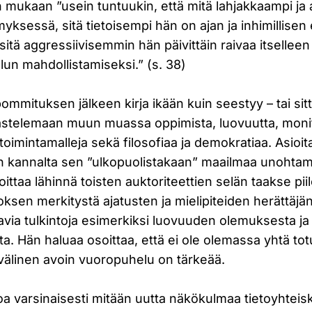
n mukaan ”usein tuntuukin, että mitä lahjakkaampi j
ksessä, sitä tietoisempi hän on ajan ja inhimillisen
 sitä aggressiivisemmin hän päivittäin raivaa itselleen
lun mahdollistamiseksi.” (s. 38)
ommituksen jälkeen kirja ikään kuin seestyy – tai sitte
kastelemaan muun muassa oppimista, luovuutta, monit
toimintamalleja sekä filosofiaa ja demokratiaa. Asioit
n kannalta sen ”ulkopuolistakaan” maailmaa unohtama
joittaa lähinnä toisten auktoriteettien selän taakse pi
ksen merkitystä ajatusten ja mielipiteiden herättäjän
avia tulkintoja esimerkiksi luovuuden olemuksesta ja
a. Hän haluaa osoittaa, että ei ole olemassa yhtä to
n välinen avoin vuoropuhelu on tärkeää.
joa varsinaisesti mitään uutta näkökulmaa tietoyhtei