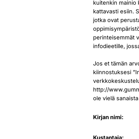
kuitenkin mainio 
kattavasti esiin. S
jotka ovat perust
oppimisympäristö
perinteisemmät vi
infodieetille, jos
Jos et tämän arvo
kiinnostuksesi ”I
verkkokeskustelu
http://www.gummer
ole vielä sanaist
Kirjan nimi:
Kustantaja: