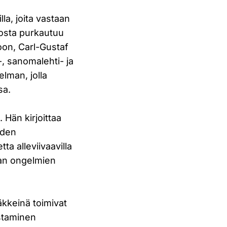
lla, joita vastaan
josta purkautuu
oon, Carl-Gustaf
t-, sanomalehti- ja
lman, jolla
sa.
 Hän kirjoittaa
iden
a alleviivaavilla
nan ongelmien
äkkeinä toimivat
staminen