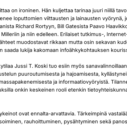
ttaa on ironinen. Hän kuljettaa tarinaa juuri niillä tavoi
enee loputtomien viittausten ja lainausten vyörynä, 
manista Richard Rortyyn, Bill Gatesista Paavo Haavikk
Milleriin ja niin edelleen. Erilaiset tutkimus-, Interne
slähteet muodostavat rikkaan mutta osin sekavan kude
aan saada lukija kakomaan infoähkykohtauksen kouris
ytilaa Jussi T. Koski tuo esiin myös sanavalinnoillaan.
ustelun puuroutumisesta ja hajoamisesta, kyllästyne
massapakenemisesta ja informaatiovyöryistä. Tilannett
auksilla onkin keskeinen rooli etenkin tietoyhteiskun
keinot ovat ennalta-arvattavia. Tärkeimpinä vastalä
lysoiminen, rauhoittuminen, pysähtyminen sekä pano