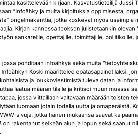
mintaa käsittelevään kirjaan. Kasvatustieteilijä Jussi 
aan ”Infoähky ja muita kirjoituksia oppimisesta, organ
sta” ongelmakenttiä, jotka koskevat myös useimpia m
ilaajia. Kirjan kannessa teoksen julistetaankin olevan
yön sankareille, opettajille, toimittajille, poliitikoille, jo
la, jossa pohditaan infoähkyä sekä muita ”tietoyhteis
. Infoähkyn Koski määrittelee epätasapainotilaksi, jo
ökohtaisista ja joukkoviestimistä tuleva datan ja infor
ttaa laatua määrän tilalle ja kritisoi muun muassa sell
apaa, jossa viittaillaan valtavaan määrään toisten te
ytään luomaan jotain todella uutta ja omaperäistä. K
WWW-sivuja, jotka hänen mukaansa saavat kaipaama
ijä on rakentanut selkeän alun ja lopun sekä saanut nii
.