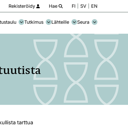
Rekisteröidy
Hae
FI
SV
EN
tustaulu
Tutkimus
Lähteille
Seura
tuutista
llista tarttua