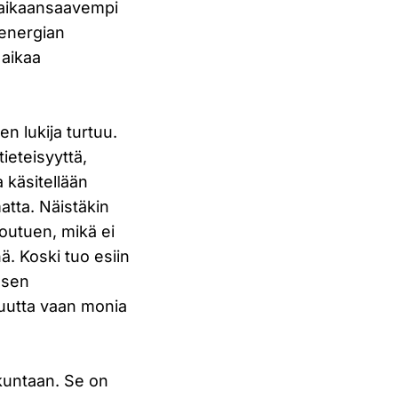
a aikaansaavempi
 energian
 aikaa
n lukija turtuu.
ieteisyyttä,
a käsitellään
tta. Näistäkin
iloutuen, mikä ei
ä. Koski tuo esiin
 sen
tuutta vaan monia
skuntaan. Se on