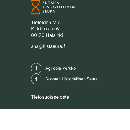
Tieteiden talo
Kirkkokatu 6
00170 Helsinki
shs@histseura.fi
Facebook
Agricola-verkko
Facebook
Suomen Historiallinen Seura
Tietosuojaseloste