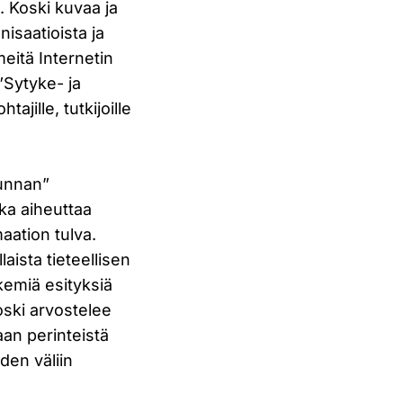
T. Koski kuvaa ja
isaatioista ja
eitä Internetin
 ”Sytyke- ja
htajille, tutkijoille
kunnan”
nka aiheuttaa
maation tulva.
aista tieteellisen
kemiä esityksiä
oski arvostelee
an perinteistä
den väliin