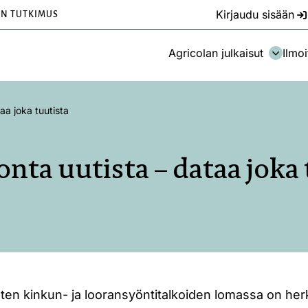
Kirjaudu sisään
EN TUTKIMUS
Agricolan julkaisut
Ilmoi
aa joka tuutista
onta uutista – dataa joka 
sten kinkun- ja looransyöntitalkoiden lomassa on herku