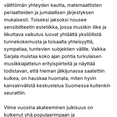
välittömän yhteyden kautta, matemaattisten
periaatteiden ja jumalallisen järjestyksen
mukaisesti. Toiseksi jaksoksi nousee
sensibiliteetin estetiikka, jossa musiikin liike ja
liikuttava vaikutus luovat yhtäältä yksilöllistä
tunnekokemusta ja toisaalta yhteisyyttä,
sympatiaa, tuntevien subjektien välille. Vaikka
Sarjala muistaa koko ajan pohtia turkulaisen
musiikkiajattelun erityispiirteitä ja näyttää
todistavan, että hieman jälkijunassa saatettiin
kulkea, on hauskaa huomata, miten hyvin
kansainvälistä keskustelua Suomessa kuitenkin
seurattiin.
Viime vuosina akateeminen julkisuus on
kulkenut yhä populaarimpaan ja