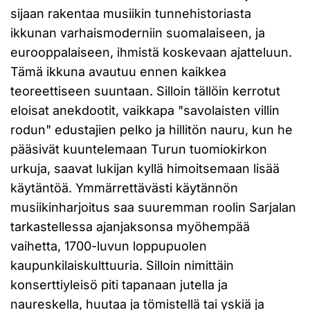
sijaan rakentaa musiikin tunnehistoriasta
ikkunan varhaismoderniin suomalaiseen, ja
eurooppalaiseen, ihmistä koskevaan ajatteluun.
Tämä ikkuna avautuu ennen kaikkea
teoreettiseen suuntaan. Silloin tällöin kerrotut
eloisat anekdootit, vaikkapa "savolaisten villin
rodun" edustajien pelko ja hillitön nauru, kun he
pääsivät kuuntelemaan Turun tuomiokirkon
urkuja, saavat lukijan kyllä himoitsemaan lisää
käytäntöä. Ymmärrettävästi käytännön
musiikinharjoitus saa suuremman roolin Sarjalan
tarkastellessa ajanjaksonsa myöhempää
vaihetta, 1700-luvun loppupuolen
kaupunkilaiskulttuuria. Silloin nimittäin
konserttiyleisö piti tapanaan jutella ja
naureskella, huutaa ja tömistellä tai yskiä ja