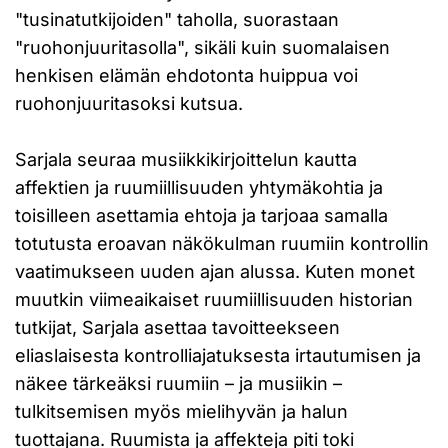
"tusinatutkijoiden" taholla, suorastaan
"ruohonjuuritasolla", sikäli kuin suomalaisen
henkisen elämän ehdotonta huippua voi
ruohonjuuritasoksi kutsua.
Sarjala seuraa musiikkikirjoittelun kautta
affektien ja ruumiillisuuden yhtymäkohtia ja
toisilleen asettamia ehtoja ja tarjoaa samalla
totutusta eroavan näkökulman ruumiin kontrollin
vaatimukseen uuden ajan alussa. Kuten monet
muutkin viimeaikaiset ruumiillisuuden historian
tutkijat, Sarjala asettaa tavoitteekseen
eliaslaisesta kontrolliajatuksesta irtautumisen ja
näkee tärkeäksi ruumiin – ja musiikin –
tulkitsemisen myös mielihyvän ja halun
tuottajana. Ruumista ja affekteja piti toki