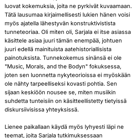
luovat kokemuksia, joita ne pyrkivät kuvaamaan.
Tätä lausumaa kirjaimellisesti lukien hänen voisi
myös ajatella lähestyvän konstruktivistista
tunneteoriaa. Oli miten oli, Sarjala ei itse asiassa
käsittele asiaa juuri tämän enempää, johtuen
juuri edellä mainituista aatehistoriallisista
painotuksista. Tunnekokemus sinänsä ei ole
"Music, Morals, and the Bodyn" fokuksessa,
joten sen luonnetta nykyteorioissa ei myöskään
ole nähty tarpeelliseksi kovasti pohtia. Sen
sijaan keskiöön nousee se, miten musiikin
suhdetta tunteisiin on käsitteellistetty tietyissä
diskursiivisissa yhteyksissä.
Lienee paikallaan käydä myös lyhyesti läpi ne
teemat, joita Sarjala tutkimuksessaan