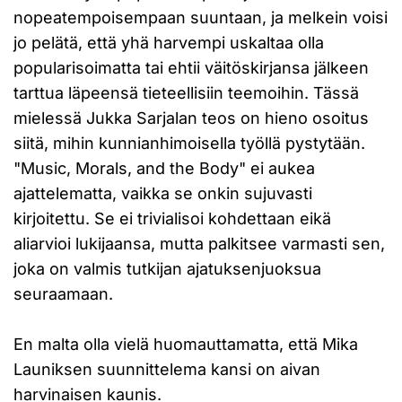
nopeatempoisempaan suuntaan, ja melkein voisi
jo pelätä, että yhä harvempi uskaltaa olla
popularisoimatta tai ehtii väitöskirjansa jälkeen
tarttua läpeensä tieteellisiin teemoihin. Tässä
mielessä Jukka Sarjalan teos on hieno osoitus
siitä, mihin kunnianhimoisella työllä pystytään.
"Music, Morals, and the Body" ei aukea
ajattelematta, vaikka se onkin sujuvasti
kirjoitettu. Se ei trivialisoi kohdettaan eikä
aliarvioi lukijaansa, mutta palkitsee varmasti sen,
joka on valmis tutkijan ajatuksenjuoksua
seuraamaan.
En malta olla vielä huomauttamatta, että Mika
Launiksen suunnittelema kansi on aivan
harvinaisen kaunis.