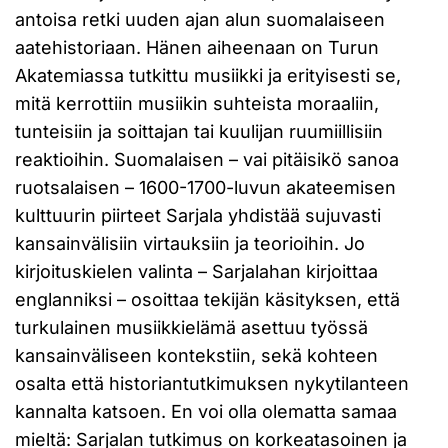
antoisa retki uuden ajan alun suomalaiseen
aatehistoriaan. Hänen aiheenaan on Turun
Akatemiassa tutkittu musiikki ja erityisesti se,
mitä kerrottiin musiikin suhteista moraaliin,
tunteisiin ja soittajan tai kuulijan ruumiillisiin
reaktioihin. Suomalaisen – vai pitäisikö sanoa
ruotsalaisen – 1600-1700-luvun akateemisen
kulttuurin piirteet Sarjala yhdistää sujuvasti
kansainvälisiin virtauksiin ja teorioihin. Jo
kirjoituskielen valinta – Sarjalahan kirjoittaa
englanniksi – osoittaa tekijän käsityksen, että
turkulainen musiikkielämä asettuu työssä
kansainväliseen kontekstiin, sekä kohteen
osalta että historiantutkimuksen nykytilanteen
kannalta katsoen. En voi olla olematta samaa
mieltä: Sarjalan tutkimus on korkeatasoinen ja