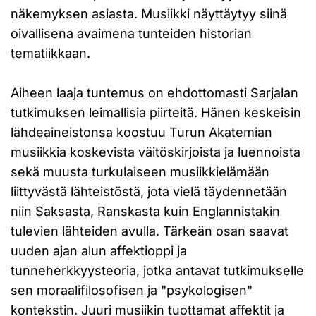
näkemyksen asiasta. Musiikki näyttäytyy siinä
oivallisena avaimena tunteiden historian
tematiikkaan.
Aiheen laaja tuntemus on ehdottomasti Sarjalan
tutkimuksen leimallisia piirteitä. Hänen keskeisin
lähdeaineistonsa koostuu Turun Akatemian
musiikkia koskevista väitöskirjoista ja luennoista
sekä muusta turkulaiseen musiikkielämään
liittyvästä lähteistöstä, jota vielä täydennetään
niin Saksasta, Ranskasta kuin Englannistakin
tulevien lähteiden avulla. Tärkeän osan saavat
uuden ajan alun affektioppi ja
tunneherkkyysteoria, jotka antavat tutkimukselle
sen moraalifilosofisen ja "psykologisen"
kontekstin. Juuri musiikin tuottamat affektit ja