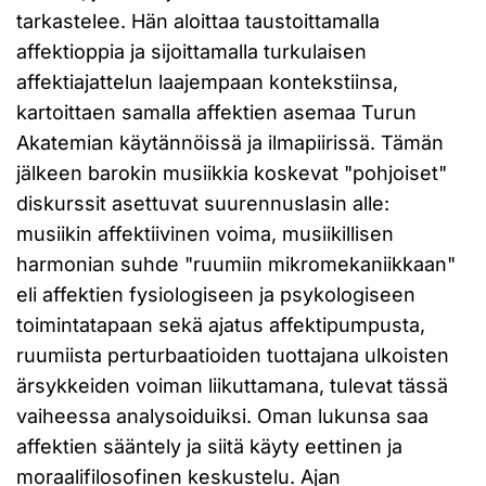
tarkastelee. Hän aloittaa taustoittamalla
affektioppia ja sijoittamalla turkulaisen
affektiajattelun laajempaan kontekstiinsa,
kartoittaen samalla affektien asemaa Turun
Akatemian käytännöissä ja ilmapiirissä. Tämän
jälkeen barokin musiikkia koskevat "pohjoiset"
diskurssit asettuvat suurennuslasin alle:
musiikin affektiivinen voima, musiikillisen
harmonian suhde "ruumiin mikromekaniikkaan"
eli affektien fysiologiseen ja psykologiseen
toimintatapaan sekä ajatus affektipumpusta,
ruumiista perturbaatioiden tuottajana ulkoisten
ärsykkeiden voiman liikuttamana, tulevat tässä
vaiheessa analysoiduiksi. Oman lukunsa saa
affektien sääntely ja siitä käyty eettinen ja
moraalifilosofinen keskustelu. Ajan