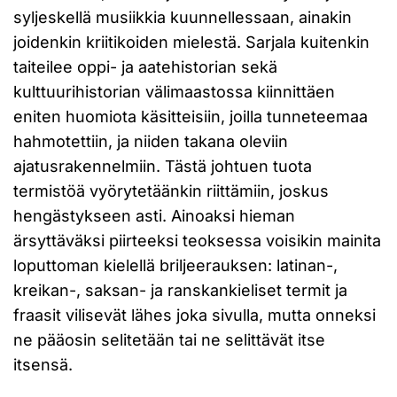
syljeskellä musiikkia kuunnellessaan, ainakin
joidenkin kriitikoiden mielestä. Sarjala kuitenkin
taiteilee oppi- ja aatehistorian sekä
kulttuurihistorian välimaastossa kiinnittäen
eniten huomiota käsitteisiin, joilla tunneteemaa
hahmotettiin, ja niiden takana oleviin
ajatusrakennelmiin. Tästä johtuen tuota
termistöä vyörytetäänkin riittämiin, joskus
hengästykseen asti. Ainoaksi hieman
ärsyttäväksi piirteeksi teoksessa voisikin mainita
loputtoman kielellä briljeerauksen: latinan-,
kreikan-, saksan- ja ranskankieliset termit ja
fraasit vilisevät lähes joka sivulla, mutta onneksi
ne pääosin selitetään tai ne selittävät itse
itsensä.