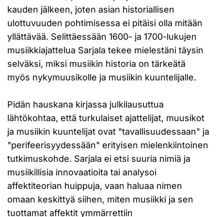
kauden jälkeen, joten asian historiallisen
ulottuvuuden pohtimisessa ei pitäisi olla mitään
yllättävää. Selittäessään 1600- ja 1700-lukujen
musiikkiajattelua Sarjala tekee mielestäni täysin
selväksi, miksi musiikin historia on tärkeätä
myös nykymuusikolle ja musiikin kuuntelijalle.
Pidän hauskana kirjassa julkilausuttua
lähtökohtaa, että turkulaiset ajattelijat, muusikot
ja musiikin kuuntelijat ovat "tavallisuudessaan" ja
"perifeerisyydessään" erityisen mielenkiintoinen
tutkimuskohde. Sarjala ei etsi suuria nimiä ja
musiikillisia innovaatioita tai analysoi
affektiteorian huippuja, vaan haluaa nimen
omaan keskittyä siihen, miten musiikki ja sen
tuottamat affektit ymmärrettiin