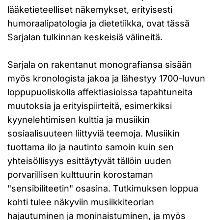
lääketieteelliset näkemykset, erityisesti
humoraalipatologia ja dietetiikka, ovat tässä
Sarjalan tulkinnan keskeisiä välineitä.
Sarjala on rakentanut monografiansa sisään
myös kronologista jakoa ja lähestyy 1700-luvun
loppupuoliskolla affektiasioissa tapahtuneita
muutoksia ja erityispiirteitä, esimerkiksi
kyynelehtimisen kulttia ja musiikin
sosiaalisuuteen liittyviä teemoja. Musiikin
tuottama ilo ja nautinto samoin kuin sen
yhteisöllisyys esittäytyvät tällöin uuden
porvarillisen kulttuurin korostaman
"sensibiliteetin" osasina. Tutkimuksen loppua
kohti tulee näkyviin musiikkiteorian
hajautuminen ja moninaistuminen, ja myös