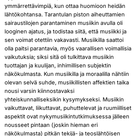
ymmärrettävimpiä, kun ottaa huomioon heidän
lähtökohtansa. Tarantulan piston aiheuttamien
sairaustilojen parantaminen musiikin avulla oli
looginen ajatus, ja todistaa siitä, että musiikki ja
sen voimat otettiin vakavasti. Musiikilla saattoi
olla paitsi parantavia, myös vaarallisen voimallisia
vaikutuksia; siksi sitä oli tulkittava musiikin
tuottajan ja kuulijan, inhimillisen subjektin
näkökulmasta. Kun musiikilla ja moraalilla nähtiin
olevan selvä suhde, musiikillisten affektien taika
nousi varsin kiinnostavaksi
yhteiskunnalliseksikin kysymykseksi. Musiikin
vaikuttavat, liikuttavat, puhuttelevat ja ruumiilliset
aspektit ovat nykymusiikintutkimuksessa jälleen
nousseet pintaan (joskin hieman eri
näkökulmasta) pitkän tekijä- ja teoslähtöisen