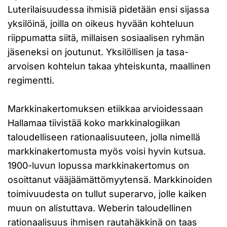
Luterilaisuudessa ihmisiä pidetään ensi sijassa
yksilöinä, joilla on oikeus hyvään kohteluun
riippumatta siitä, millaisen sosiaalisen ryhmän
jäseneksi on joutunut. Yksilöllisen ja tasa-
arvoisen kohtelun takaa yhteiskunta, maallinen
regimentti.
Markkinakertomuksen etiikkaa arvioidessaan
Hallamaa tiivistää koko markkinalogiikan
taloudelliseen rationaalisuuteen, jolla nimellä
markkinakertomusta myös voisi hyvin kutsua.
1900-luvun lopussa markkinakertomus on
osoittanut vääjäämättömyytensä. Markkinoiden
toimivuudesta on tullut superarvo, jolle kaiken
muun on alistuttava. Weberin taloudellinen
rationaalisuus ihmisen rautahäkkinä on taas