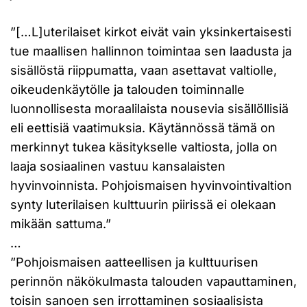
”[…L]uterilaiset kirkot eivät vain yksinkertaisesti
tue maallisen hallinnon toimintaa sen laadusta ja
sisällöstä riippumatta, vaan asettavat valtiolle,
oikeudenkäytölle ja talouden toiminnalle
luonnollisesta moraalilaista nousevia sisällöllisiä
eli eettisiä vaatimuksia. Käytännössä tämä on
merkinnyt tukea käsitykselle valtiosta, jolla on
laaja sosiaalinen vastuu kansalaisten
hyvinvoinnista. Pohjoismaisen hyvinvointivaltion
synty luterilaisen kulttuurin piirissä ei olekaan
mikään sattuma.”
…
”Pohjoismaisen aatteellisen ja kulttuurisen
perinnön näkökulmasta talouden vapauttaminen,
toisin sanoen sen irrottaminen sosiaalisista