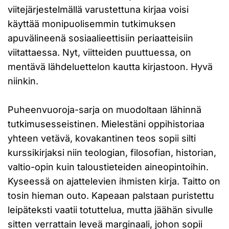
viitejärjestelmällä varustettuna kirjaa voisi
käyttää monipuolisemmin tutkimuksen
apuvälineenä sosiaalieettisiin periaatteisiin
viitattaessa. Nyt, viitteiden puuttuessa, on
mentävä lähdeluettelon kautta kirjastoon. Hyvä
niinkin.
Puheenvuoroja-sarja on muodoltaan lähinnä
tutkimusesseistinen. Mielestäni oppihistoriaa
yhteen vetävä, kovakantinen teos sopii silti
kurssikirjaksi niin teologian, filosofian, historian,
valtio-opin kuin taloustieteiden aineopintoihin.
Kyseessä on ajattelevien ihmisten kirja. Taitto on
tosin hieman outo. Kapeaan palstaan puristettu
leipäteksti vaatii totuttelua, mutta jäähän sivulle
sitten verrattain leveä marginaali, johon sopii