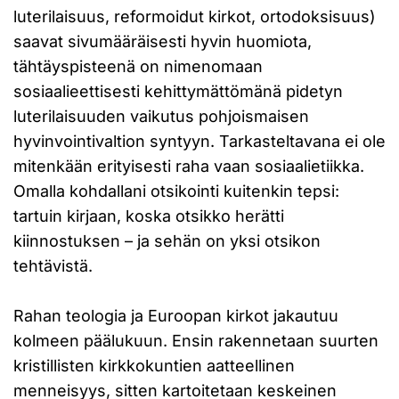
luterilaisuus, reformoidut kirkot, ortodoksisuus)
saavat sivumääräisesti hyvin huomiota,
tähtäyspisteenä on nimenomaan
sosiaalieettisesti kehittymättömänä pidetyn
luterilaisuuden vaikutus pohjoismaisen
hyvinvointivaltion syntyyn. Tarkasteltavana ei ole
mitenkään erityisesti raha vaan sosiaalietiikka.
Omalla kohdallani otsikointi kuitenkin tepsi:
tartuin kirjaan, koska otsikko herätti
kiinnostuksen – ja sehän on yksi otsikon
tehtävistä.
Rahan teologia ja Euroopan kirkot jakautuu
kolmeen päälukuun. Ensin rakennetaan suurten
kristillisten kirkkokuntien aatteellinen
menneisyys, sitten kartoitetaan keskeinen