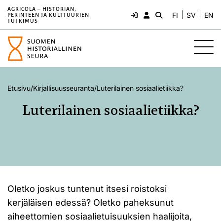
AGRICOLA – HISTORIAN,
FI
SV
EN
PERINTEEN JA KULTTUURIEN
TUTKIMUS
Etusivu
/
Kirjallisuusseuranta
/
Luterilainen sosiaalietiikka?
Luterilainen sosiaalietiikka?
Oletko joskus tuntenut itsesi roistoksi
kerjäläisen edessä? Oletko paheksunut
aiheettomien sosiaalietuisuuksien haalijoita,