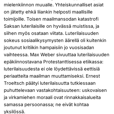
mielenkiinnon muualle. Yhteiskunnalliset asiat
on jätetty ehkä liiankin helposti maallisille
toimijoille. Toisen maailmansodan katastrofi
Saksan luterilaisille on hyvässä muistissa, ja
siihen myös osataan viitata. Luterilaisuuden
sokeus sosiaalikysymysten äärellä oli kuitenkin
joutunut kritiikin hampaisiin jo vuosisadan
vaihteessa. Max Weber sivuuttaa luterilaisuuden
epäkiinnostavana Protestanttisessa etiikassa:
luterilaisuudesta ei ole löydettävissä eettisiä
periaatteita maailman muuttamiseksi. Ernest
Troeltsch päätyi luterilaisuutta tutkiessaan
puhuttelevaan vastakohtaisuuteen: uskovaisen
ja virkamiehen moraali ovat rinnakkaisalueita
samassa persoonassa; ne eivät kohtaa
yksilössä.