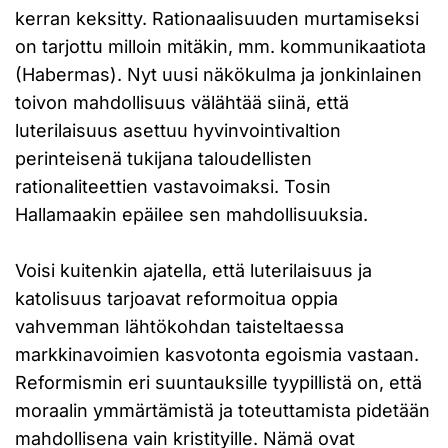
kerran keksitty. Rationaalisuuden murtamiseksi
on tarjottu milloin mitäkin, mm. kommunikaatiota
(Habermas). Nyt uusi näkökulma ja jonkinlainen
toivon mahdollisuus välähtää siinä, että
luterilaisuus asettuu hyvinvointivaltion
perinteisenä tukijana taloudellisten
rationaliteettien vastavoimaksi. Tosin
Hallamaakin epäilee sen mahdollisuuksia.
Voisi kuitenkin ajatella, että luterilaisuus ja
katolisuus tarjoavat reformoitua oppia
vahvemman lähtökohdan taisteltaessa
markkinavoimien kasvotonta egoismia vastaan.
Reformismin eri suuntauksille tyypillistä on, että
moraalin ymmärtämistä ja toteuttamista pidetään
mahdollisena vain kristityille. Nämä ovat