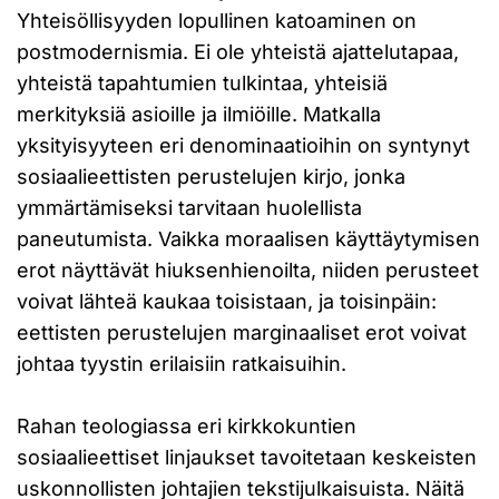
Yhteisöllisyyden lopullinen katoaminen on
postmodernismia. Ei ole yhteistä ajattelutapaa,
yhteistä tapahtumien tulkintaa, yhteisiä
merkityksiä asioille ja ilmiöille. Matkalla
yksityisyyteen eri denominaatioihin on syntynyt
sosiaalieettisten perustelujen kirjo, jonka
ymmärtämiseksi tarvitaan huolellista
paneutumista. Vaikka moraalisen käyttäytymisen
erot näyttävät hiuksenhienoilta, niiden perusteet
voivat lähteä kaukaa toisistaan, ja toisinpäin:
eettisten perustelujen marginaaliset erot voivat
johtaa tyystin erilaisiin ratkaisuihin.
Rahan teologiassa eri kirkkokuntien
sosiaalieettiset linjaukset tavoitetaan keskeisten
uskonnollisten johtajien tekstijulkaisuista. Näitä