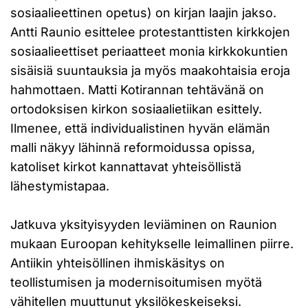
sosiaalieettinen opetus) on kirjan laajin jakso.
Antti Raunio esittelee protestanttisten kirkkojen
sosiaalieettiset periaatteet monia kirkkokuntien
sisäisiä suuntauksia ja myös maakohtaisia eroja
hahmottaen. Matti Kotirannan tehtävänä on
ortodoksisen kirkon sosiaalietiikan esittely.
Ilmenee, että individualistinen hyvän elämän
malli näkyy lähinnä reformoidussa opissa,
katoliset kirkot kannattavat yhteisöllistä
lähestymistapaa.
Jatkuva yksityisyyden leviäminen on Raunion
mukaan Euroopan kehitykselle leimallinen piirre.
Antiikin yhteisöllinen ihmiskäsitys on
teollistumisen ja modernisoitumisen myötä
vähitellen muuttunut yksilökeskeiseksi.