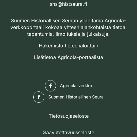
shs@histseura.fi
Suomen Historiallisen Seuran ylläpitämä Agricola-
verkkoportaali kokoaa yhteen ajankohtaista tietoa,
tapahtumia, ilmoituksia ja julkaisuja.
Hakemisto tieteenaloittain
Lisätietoa Agricola-portaalista
Facebook
Agricola-verkko
Facebook
Suomen Historiallinen Seura
Tietosuojaseloste
Saavutettavuusseloste