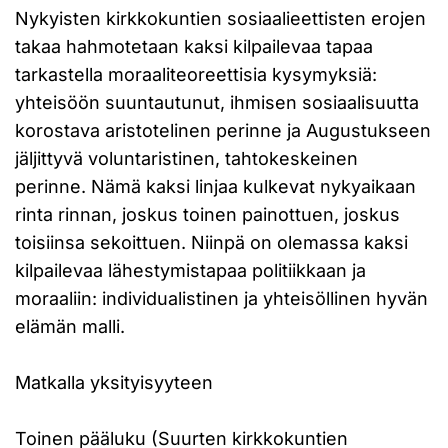
Nykyisten kirkkokuntien sosiaalieettisten erojen
takaa hahmotetaan kaksi kilpailevaa tapaa
tarkastella moraaliteoreettisia kysymyksiä:
yhteisöön suuntautunut, ihmisen sosiaalisuutta
korostava aristotelinen perinne ja Augustukseen
jäljittyvä voluntaristinen, tahtokeskeinen
perinne. Nämä kaksi linjaa kulkevat nykyaikaan
rinta rinnan, joskus toinen painottuen, joskus
toisiinsa sekoittuen. Niinpä on olemassa kaksi
kilpailevaa lähestymistapaa politiikkaan ja
moraaliin: individualistinen ja yhteisöllinen hyvän
elämän malli.
Matkalla yksityisyyteen
Toinen pääluku (Suurten kirkkokuntien