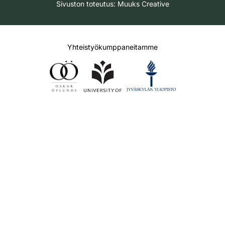
Sivuston toteutus:
Muuks Creative
Yhteistyökumppaneitamme