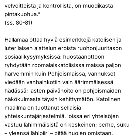
velvoitteista ja kontrollista, on muodikasta
pintakuohua.”
(ss. 80-81)
Hallamaa ottaa hyviä esimerkkejä katolisen ja
luterilaisen ajattelun eroista ruohonjuuritason
sosiaalikysymyksissä: huostaanottoon
ryhdytään roomalaiskatolisissa maissa paljon
harvemmin kuin Pohjoismaissa, vanhukset
viedään vanhainkotiin vain äärimmäisessä
hädässä; lasten päivähoito on pohjoismaiden
näkökulmasta täysin kehittymätön. Katolinen
maailma on tuottanut sellaisia
yhteiskuntajärjestelmiä, joissa eri yhteisöjen
vastuu lähimmäisistä on keskeinen; perhe, suku
– yleensä lähipiiri – pitää huolen omistaan.