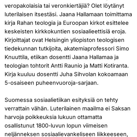
veropakolaisia tai veronkiertäjiä? Olet löytänyt
luterilaisen itsestäsi. Jaana Hallamaan toimittama
kirja Rahan teologia ja Euroopan kirkot esittelee
keskeisten kirkkokuntien sosiaalieettisiä eroja.
Kirjoittajat ovat Helsingin yliopiston teologisen
tiedekunnan tutkijoita, akatemiaprofessori Simo
Knuuttila, etiikan dosentti Jaana Hallamaa ja
teologian tohtorit Antti Raunio ja Matti Kotiranta.
Kirja kuuluu dosentti Juha Sihvolan kokoamaan
5-osaiseen puheenvuoroja-sarjaan.
Suomessa sosiaalietiikan esityksiä on tehty
verrattain vähän. Luterilainen maailma ei Saksan
harvoja poikkeuksia lukuun ottamatta
osallistunut 1800-luvun lopun viimeisen
neljänneksen sosiaalievankeliseen liikkeeseen,