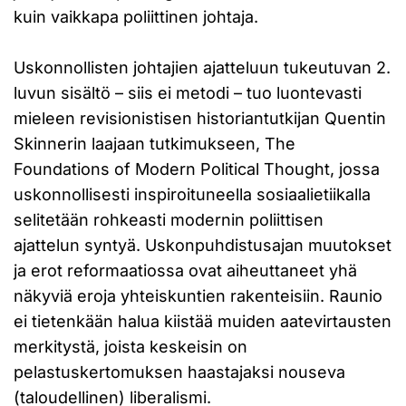
kuin vaikkapa poliittinen johtaja.
Uskonnollisten johtajien ajatteluun tukeutuvan 2.
luvun sisältö – siis ei metodi – tuo luontevasti
mieleen revisionistisen historiantutkijan Quentin
Skinnerin laajaan tutkimukseen, The
Foundations of Modern Political Thought, jossa
uskonnollisesti inspiroituneella sosiaalietiikalla
selitetään rohkeasti modernin poliittisen
ajattelun syntyä. Uskonpuhdistusajan muutokset
ja erot reformaatiossa ovat aiheuttaneet yhä
näkyviä eroja yhteiskuntien rakenteisiin. Raunio
ei tietenkään halua kiistää muiden aatevirtausten
merkitystä, joista keskeisin on
pelastuskertomuksen haastajaksi nouseva
(taloudellinen) liberalismi.