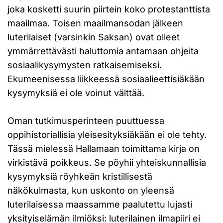
joka kosketti suurin piirtein koko protestanttista
maailmaa. Toisen maailmansodan jälkeen
luterilaiset (varsinkin Saksan) ovat olleet
ymmärrettävästi haluttomia antamaan ohjeita
sosiaalikysymysten ratkaisemiseksi.
Ekumeenisessa liikkeessä sosiaalieettisiäkään
kysymyksiä ei ole voinut välttää.
Oman tutkimusperinteen puuttuessa
oppihistoriallisia yleisesityksiäkään ei ole tehty.
Tässä mielessä Hallamaan toimittama kirja on
virkistävä poikkeus. Se pöyhii yhteiskunnallisia
kysymyksiä röyhkeän kristillisestä
näkökulmasta, kun uskonto on yleensä
luterilaisessa maassamme paalutettu lujasti
yksityiselämän ilmiöksi: luterilainen ilmapiiri ei