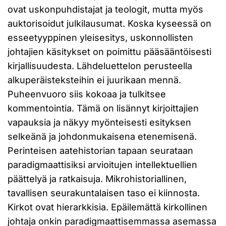
ovat uskonpuhdistajat ja teologit, mutta myös
auktorisoidut julkilausumat. Koska kyseessä on
esseetyyppinen yleisesitys, uskonnollisten
johtajien käsitykset on poimittu pääsääntöisesti
kirjallisuudesta. Lähdeluettelon perusteella
alkuperäisteksteihin ei juurikaan mennä.
Puheenvuoro siis kokoaa ja tulkitsee
kommentointia. Tämä on lisännyt kirjoittajien
vapauksia ja näkyy myönteisesti esityksen
selkeänä ja johdonmukaisena etenemisenä.
Perinteisen aatehistorian tapaan seurataan
paradigmaattisiksi arvioitujen intellektuellien
päättelyä ja ratkaisuja. Mikrohistoriallinen,
tavallisen seurakuntalaisen taso ei kiinnosta.
Kirkot ovat hierarkkisia. Epäilemättä kirkollinen
johtaja onkin paradigmaattisemmassa asemassa