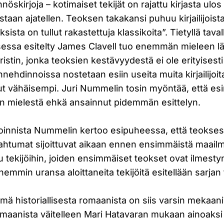
nöskirjoja – kotimaiset tekijät on rajattu kirjasta u
taan ajatellen. Teoksen takakansi puhuu kirjailijoist
oksista on tullut rakastettuja klassikoita”. Tietyllä taval
sessa esitelty James Clavell tuo enemmän mieleen 
ristin, jonka teoksien kestävyydestä ei ole erityisesti
ehdinnoissa nostetaan esiin useita muita kirjailijoita
t vähäisempi. Juri Nummelin tosin myöntää, että es
kun mielestä ehkä ansainnut pidemmän esittelyn.
likoinnista Nummelin kertoo esipuheessa, että teokses
apahtumat sijoittuvat aikaan ennen ensimmäistä maail
attu tekijöihin, joiden ensimmäiset teokset ovat ilmes
emmin uransa aloittaneita tekijöitä esitellään sarjan
ä historiallisesta romaanista on siis varsin mekaan
romaanista väitelleen Mari Hatavaran mukaan ainoaksi