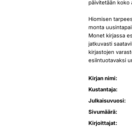
päivitetään koko 
Hiomisen tarpeest
monta uusintapai
Monet kirjassa es
jatkuvasti saatav
kirjastojen varas
esiintuotavaksi u
Kirjan nimi:
Kustantaja:
Julkaisuvuosi:
Sivumäärä:
Kirjoittajat: