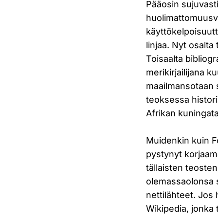
Pääosin sujuvasti 
huolimattomuusvi
käyttökelpoisuutta
linjaa. Nyt osalta
Toisaalta bibliogr
merikirjailijana 
maailmansotaan si
teoksessa histor
Afrikan kuningata
Muidenkin kuin Fo
pystynyt korjaam
tällaisten teosten
olemassaolonsa s
nettilähteet. Jos
Wikipedia, jonka 