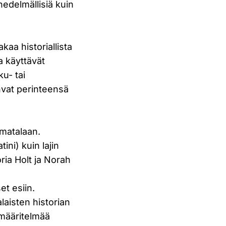
edelmällisiä kuin
kaa historiallista
a käyttävät
u- tai
hvat perinteensä
 matalaan.
ni) kuin lajin
ia Holt ja Norah
et esiin.
laisten historian
n määritelmää