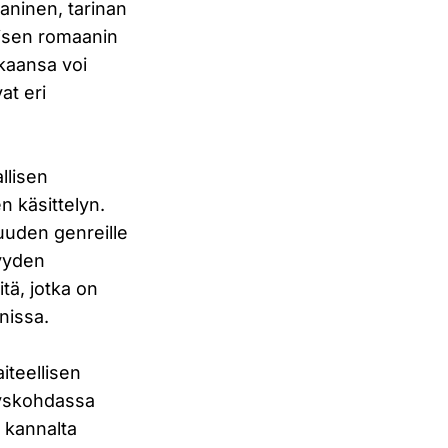
aninen, tarinan
llisen romaanin
ukaansa voi
at eri
allisen
n käsittelyn.
suuden genreille
syyden
itä, jotka on
nissa.
iteellisen
teyskohdassa
n kannalta