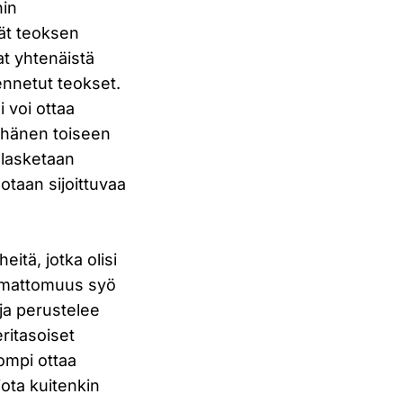
hin
vät teoksen
vat yhtenäistä
mennetut teokset.
i voi ottaa
i hänen toiseen
 lasketaan
otaan sijoittuvaa
itä, jotka olisi
limattomuus syö
rja perustelee
ritasoiset
ompi ottaa
jota kuitenkin