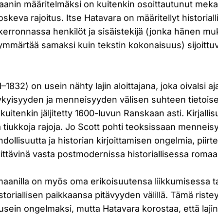
maanin määritelmäksi on kuitenkin osoittautunut meka
koskeva rajoitus. Itse Hatavara on määritellyt historia
kerronnassa henkilöt ja sisäistekijä (jonka hänen m
ymmärtää samaksi kuin tekstin kokonaisuus) sijoittuv
–1832) on usein nähty lajin aloittajana, joka oivalsi aj
ykyisyyden ja menneisyyden välisen suhteen tietoise
 kuitenkin jäljitetty 1600-luvun Ranskaan asti. Kirjalli
 tiukkoja rajoja. Jo Scott pohti teoksissaan mennei
ollisuutta ja historian kirjoittamisen ongelmia, piirte
ittävinä vasta postmodernissa historiallisessa romaa
romaanilla on myös oma erikoisuutensa liikkumisessa ta
storiallisen paikkaansa pitävyyden välillä. Tämä ris
u usein ongelmaksi, mutta Hatavara korostaa, että laji