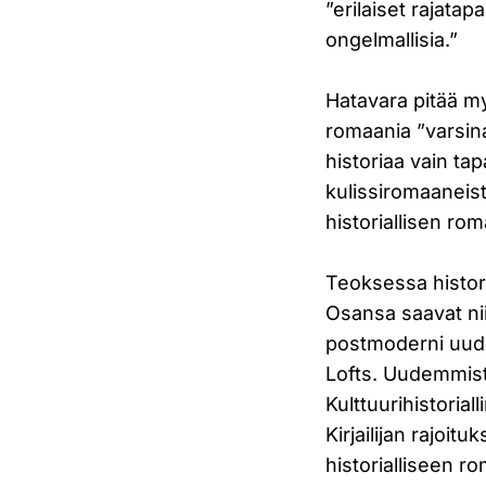
”erilaiset rajata
ongelmallisia.”
Hatavara pitää my
romaania ”varsina
historiaa vain ta
kulissiromaaneis
historiallisen ro
Teoksessa histori
Osansa saavat nii
postmoderni uudi
Lofts. Uudemmist
Kulttuurihistoria
Kirjailijan rajoi
historialliseen r