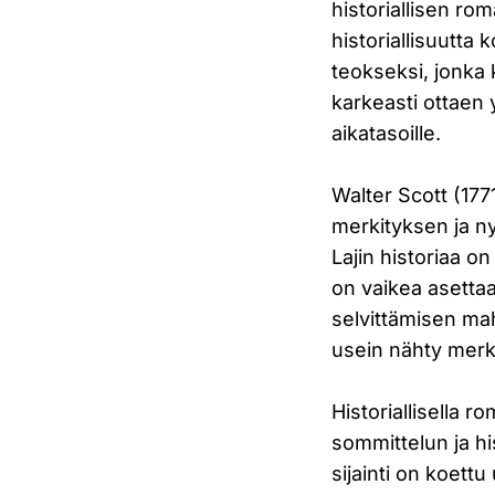
historiallisen ro
historiallisuutta 
teokseksi, jonka 
karkeasti ottaen 
aikatasoille.
Walter Scott (1771
merkityksen ja n
Lajin historiaa on
on vaikea asettaa
selvittämisen mahd
usein nähty merk
Historiallisella 
sommittelun ja hi
sijainti on koett