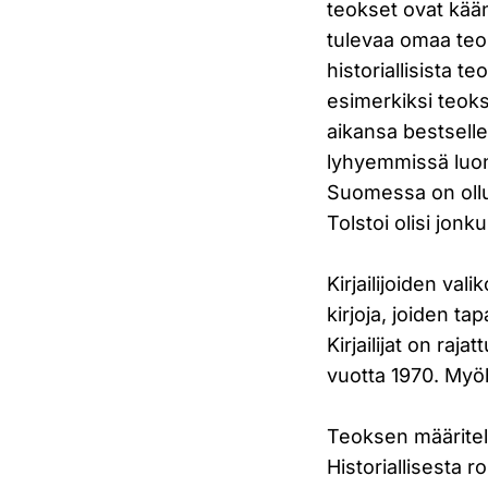
teokset ovat kään
tulevaa omaa teos
historiallisista te
esimerkiksi teok
aikansa bestselle
lyhyemmissä luonn
Suomessa on ollu
Tolstoi olisi jon
Kirjailijoiden va
kirjoja, joiden t
Kirjailijat on raj
vuotta 1970. Myöh
Teoksen määritelm
Historiallisesta 