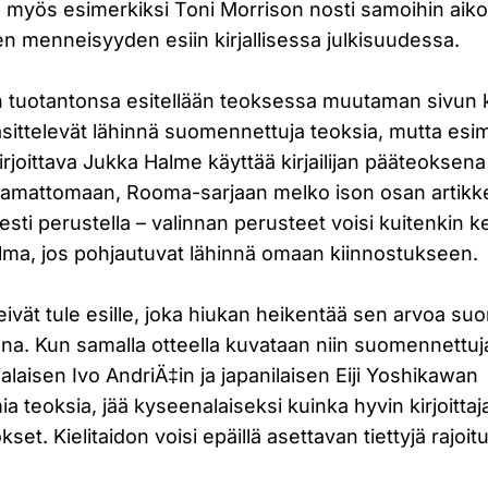
n myös esimerkiksi Toni Morrison nosti samoihin aiko
n menneisyyden esiin kirjallisessa julkisuudessa.
idän tuotantonsa esitellään teoksessa muutaman sivun
äsittelevät lähinnä suomennettuja teoksia, mutta esi
rjoittava Jukka Halme käyttää kirjailijan pääteoksen
mattomaan, Rooma-sarjaan melko ison osan artikkeli
isesti perustella – valinnan perusteet voisi kuitenkin k
lma, jos pohjautuvat lähinnä omaan kiinnostukseen.
ivät tule esille, joka hiukan heikentää sen arvoa su
na. Kun samalla otteella kuvataan niin suomennettuja
alaisen Ivo AndriÄ‡in ja japanilaisen Eiji Yoshikawan
teoksia, jää kyseenalaiseksi kuinka hyvin kirjoittaja
et. Kielitaidon voisi epäillä asettavan tiettyjä rajoit