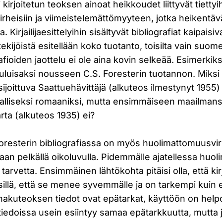
kirjoitetun teoksen ainoat heikkoudet liittyvät tiettyi
rheisiin ja viimeistelemättömyyteen, jotka heikentä
. Kirjailijaesittelyihin sisältyvät bibliografiat kaipaisi
 tekijöistä esitellään koko tuotanto, toisilta vain suo
afioiden jaottelu ei ole aina kovin selkeää. Esimerkiks
kuuluisaksi nousseen C.S. Foresterin tuotannon. Miks
joittuva Saattuehävittäjä (alkuteos ilmestynyt 1955)
ialliseksi romaaniksi, mutta ensimmäiseen maailmans
rta (alkuteos 1935) ei?
resterin bibliografiassa on myös huolimattomuusvirhe
aan pelkällä oikoluvulla. Pidemmälle ajatellessa huo
 tarvetta. Ensimmäinen lähtökohta pitäisi olla, että ki
illä, että se menee syvemmälle ja on tarkempi kuin e
 hakuteoksen tiedot ovat epätarkat, käyttöön on help
tiedoissa usein esiintyy samaa epätarkkuutta, mutta 