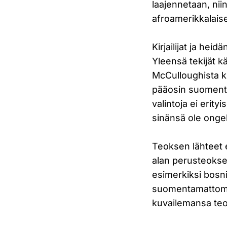
laajennetaan, nii
afroamerikkalaise
Kirjailijat ja he
Yleensä tekijät k
McCulloughista ki
pääosin suomenta
valintoja ei erity
sinänsä ole onge
Teoksen lähteet e
alan perusteokse
esimerkiksi bosni
suomentamattomia 
kuvailemansa teoks