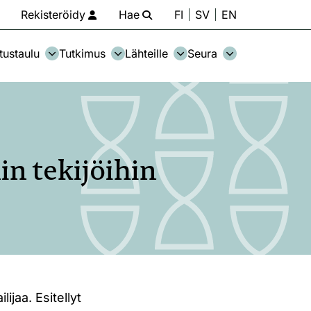
Rekisteröidy
Hae
FI
SV
EN
tustaulu
Tutkimus
Lähteille
Seura
in tekijöihin
ijaa. Esitellyt