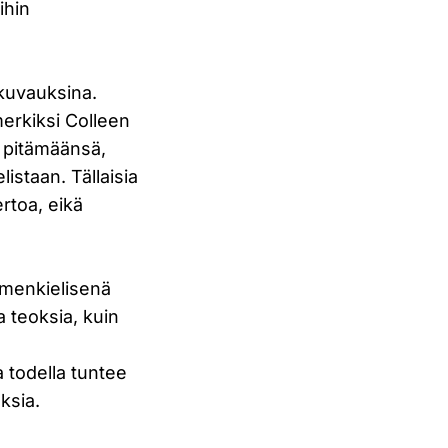
ihin
 kuvauksina.
merkiksi Colleen
a pitämäänsä,
staan. Tällaisia
ertoa, eikä
omenkielisenä
 teoksia, kuin
 todella tuntee
uksia.