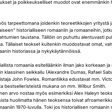
paukset ja poikkeukselliset muodot ovat enemmänkin h
ös tarpeettomana joidenkin teoreetikkojen yritystä ja
iseen” historialliseen romaaniin ja romaaneihin, jotk
pahtumien taustana. Tällöin on puhuttu alentuvasti puk
ta. Tällaiset teokset kuitenkin muodostavat omat, va
maanin historiassa ja nykykäytännöissä.
allista romaania esitelläänkin ilman jako korkeaan ja
n klassinen seikkailu (Alexandre Dumas, Rafael Sabati
staja John Fowles. Romantiikka edustavat mm. Victor
a bestselleristeistä mukana on mm. Wilbur Smith.
llinen arvo nostaa myös esimerkiksi Alex Haleyn teoks
tuksista huolimatta hänen teoksensa toivat afroamerikka
omaaniin 1970-luvulla. Toki jos historiallisen romaani