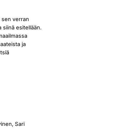
, sen verran
iinä esitellään.
 maailmassa
aateista ja
tsiä
inen, Sari