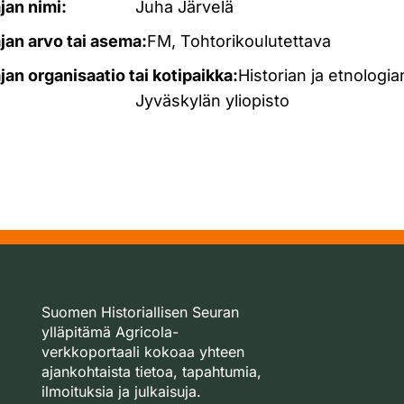
ajan nimi:
Juha Järvelä
ajan arvo tai asema:
FM, Tohtorikoulutettava
ajan organisaatio tai kotipaikka:
Historian ja etnologian
Jyväskylän yliopisto
Suomen Historiallisen Seuran
ylläpitämä Agricola-
verkkoportaali kokoaa yhteen
ajankohtaista tietoa, tapahtumia,
ilmoituksia ja julkaisuja.