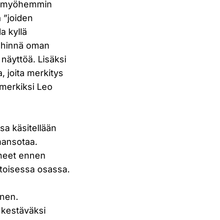
los myöhemmin
a ”joiden
la kyllä
lähinnä oman
 näyttöä. Lisäksi
, joita merkitys
imerkiksi Leo
sa käsitellään
mansotaa.
tyneet ennen
 toisessa osassa.
inen.
 kestäväksi