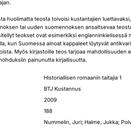
ajan.
a huolimatta teosta toivoisi kustantajien luettavaksi
noksen tai uuden suomennoksen ansaitsevaa teosta s
itellyt teokset ovat esimerkiksi englanninkielisessä
illa, kun Suomessa ainoat kappaleet löytyvät antikvari
toista. Myös kirjastoille teos tarjoaa mahdollisuuden e
nohduksiin painunutta kirjallisuutta.
Historiallisen romaanin taitajia 1
BTJ Kustannus
2009
188
Nummelin, Juri; Halme, Jukka; Polv