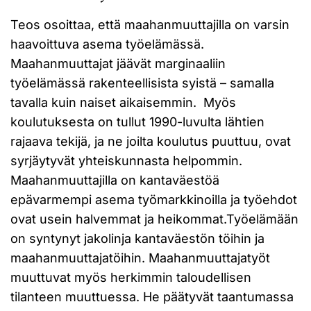
Teos osoittaa, että maahanmuuttajilla on varsin
haavoittuva asema työelämässä.
Maahanmuuttajat jäävät marginaaliin
työelämässä rakenteellisista syistä – samalla
tavalla kuin naiset aikaisemmin. Myös
koulutuksesta on tullut 1990-luvulta lähtien
rajaava tekijä, ja ne joilta koulutus puuttuu, ovat
syrjäytyvät yhteiskunnasta helpommin.
Maahanmuuttajilla on kantaväestöä
epävarmempi asema työmarkkinoilla ja työehdot
ovat usein halvemmat ja heikommat.Työelämään
on syntynyt jakolinja kantaväestön töihin ja
maahanmuuttajatöihin. Maahanmuuttajatyöt
muuttuvat myös herkimmin taloudellisen
tilanteen muuttuessa. He päätyvät taantumassa