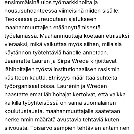
ensimmäisinä ulos työmarkkinoilta ja
noususuhdanteessa viimeisinä niiden sisälle.
Teoksessa pureudutaan ajatukseen
maahanmuuttajien etäännyttämisestä
työelämässä. Maahanmuuttaja koetaan etniseksi
vieraaksi, mikä vaikuttaa myös siihen, millaisia
käytännön työtehtäviä hänelle annetaan.
Jeannette Laurén ja Sirpa Wrede kirjoittavat
lähihoitajien työstä institutionaalisen rasismin
käsitteen kautta. Etnisyys määrittää suhteita
työorganisaatioissa. Laurénin ja Wreden
haastattelemat lähihoitajat kertoivat, että vaikka
kaikilla työyhteisössä on sama suomalainen
koulutustausta, maahanmuuttajalle saatetaan
herkemmin määrätä avustavia tehtäviä kuten
siivousta. Toisarvoisempien tehtävien antaminen