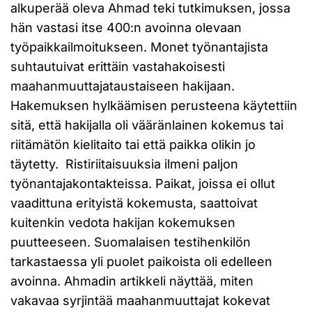
alkuperää oleva Ahmad teki tutkimuksen, jossa
hän vastasi itse 400:n avoinna olevaan
työpaikkailmoitukseen. Monet työnantajista
suhtautuivat erittäin vastahakoisesti
maahanmuuttajataustaiseen hakijaan.
Hakemuksen hylkäämisen perusteena käytettiin
sitä, että hakijalla oli vääränlainen kokemus tai
riitämätön kielitaito tai että paikka olikin jo
täytetty. Ristiriitaisuuksia ilmeni paljon
työnantajakontakteissa. Paikat, joissa ei ollut
vaadittuna erityistä kokemusta, saattoivat
kuitenkin vedota hakijan kokemuksen
puutteeseen. Suomalaisen testihenkilön
tarkastaessa yli puolet paikoista oli edelleen
avoinna. Ahmadin artikkeli näyttää, miten
vakavaa syrjintää maahanmuuttajat kokevat