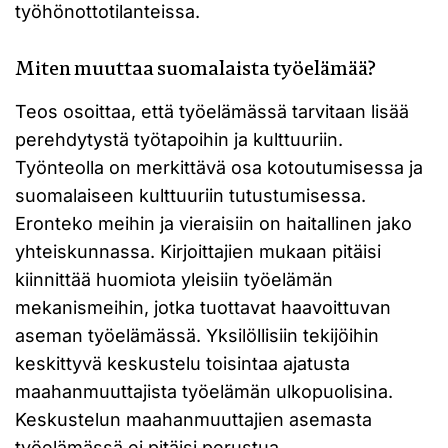
työhönottotilanteissa.
Miten muuttaa suomalaista työelämää?
Teos osoittaa, että työelämässä tarvitaan lisää
perehdytystä työtapoihin ja kulttuuriin.
Työnteolla on merkittävä osa kotoutumisessa ja
suomalaiseen kulttuuriin tutustumisessa.
Eronteko meihin ja vieraisiin on haitallinen jako
yhteiskunnassa. Kirjoittajien mukaan pitäisi
kiinnittää huomiota yleisiin työelämän
mekanismeihin, jotka tuottavat haavoittuvan
aseman työelämässä. Yksilöllisiin tekijöihin
keskittyvä keskustelu toisintaa ajatusta
maahanmuuttajista työelämän ulkopuolisina.
Keskustelun maahanmuuttajien asemasta
työelämässä ei pitäisi perustua