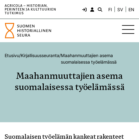
AGRICOLA – HISTORIAN,
FI
SV
EN
PERINTEEN JA KULTTUURIEN
TUTKIMUS
Etusivu
/
Kirjallisuusseuranta
/
Maahanmuuttajien asema
suomalaisessa työelämässä
Maahanmuuttajien asema
suomalaisessa työelämässä
Suomalaisen työelämän kankeat rakenteet