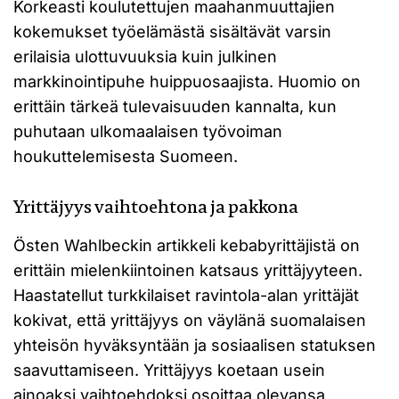
Korkeasti koulutettujen maahanmuuttajien
kokemukset työelämästä sisältävät varsin
erilaisia ulottuvuuksia kuin julkinen
markkinointipuhe huippuosaajista. Huomio on
erittäin tärkeä tulevaisuuden kannalta, kun
puhutaan ulkomaalaisen työvoiman
houkuttelemisesta Suomeen.
Yrittäjyys vaihtoehtona ja pakkona
Östen Wahlbeckin artikkeli kebabyrittäjistä on
erittäin mielenkiintoinen katsaus yrittäjyyteen.
Haastatellut turkkilaiset ravintola-alan yrittäjät
kokivat, että yrittäjyys on väylänä suomalaisen
yhteisön hyväksyntään ja sosiaalisen statuksen
saavuttamiseen. Yrittäjyys koetaan usein
ainoaksi vaihtoehdoksi osoittaa olevansa