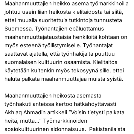
Maahanmuuttajien heikko asema työmarkkinoilla
johtuu usein liian heikosta kielitaidosta tai siitä,
ettei muualla suoritettuja tutkintoja tunnusteta
Suomessa. Työnantajien epäluottamus
maahanmuuttajataustaisia henkilöitä kohtaan on
myös esteenä työllistymiselle. Työnantajat
saattavat ajatella, että työnhakijalta puuttuu
suomalaisen kulttuurin osaamista. Kielitaitoa
käytetään kuitenkin myös tekosyynä sille, ettei
haluta palkata maahanmuuttajaa muista syistä.
Maahanmuuttajien heikosta asemasta
työnhakutilanteissa kertoo hätkähdyttävästi
Akhlaq Ahmadin artikkeli ”Voisin tietysti palkata
heitä, mutta…” Työmarkkinoiden
sosiokulttuurinen sidonnaisuus. Pakistanilaista