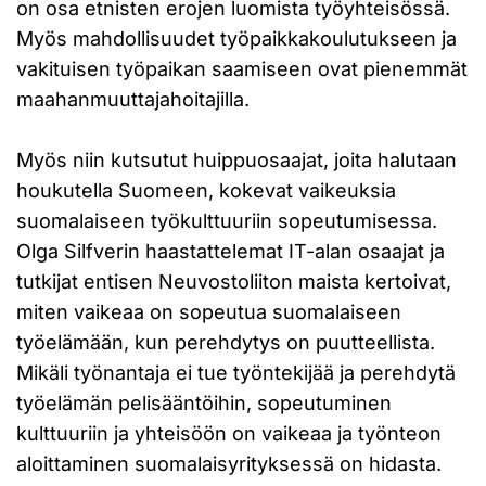
on osa etnisten erojen luomista työyhteisössä.
Myös mahdollisuudet työpaikkakoulutukseen ja
vakituisen työpaikan saamiseen ovat pienemmät
maahanmuuttajahoitajilla.
Myös niin kutsutut huippuosaajat, joita halutaan
houkutella Suomeen, kokevat vaikeuksia
suomalaiseen työkulttuuriin sopeutumisessa.
Olga Silfverin haastattelemat IT-alan osaajat ja
tutkijat entisen Neuvostoliiton maista kertoivat,
miten vaikeaa on sopeutua suomalaiseen
työelämään, kun perehdytys on puutteellista.
Mikäli työnantaja ei tue työntekijää ja perehdytä
työelämän pelisääntöihin, sopeutuminen
kulttuuriin ja yhteisöön on vaikeaa ja työnteon
aloittaminen suomalaisyrityksessä on hidasta.