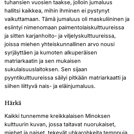
tuhansien vuosien taakse, jolloin jumaluus
hallitsi kaikkea, mihin ihminen ei pystynyt
vaikuttamaan. Tämä jumaluus oli maskuliininen ja
esiintyi nimenomaan paimentolaiskulttuureissa
ja sitten karjanhoito- ja viljelyskulttuureissa,
joissa miehen yhteiskunnallinen arvo nousi
syrjäyttäen ja kumoten alkuperäisen
matriarkaatin ja sen mukaisen
sukulaisuuslaitoksen. Sen sijaan
pyyntikulttuureissa säilyi pitkään matriarkaatti ja
siihen liittyvä nais- ja eläinjumaluus.
Härkä
Kaikki tunnemme kreikkalaisen Minoksen
kulttuurin kuvan, jossa taitavat nuorukaiset,
miehet ja naiset, tekevät uhkarohkeita temppuja