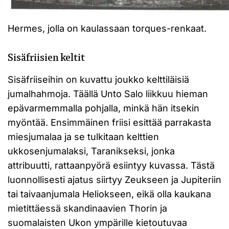
Hermes, jolla on kaulassaan torques-renkaat.
Sisäfriisien keltit
Sisäfriiseihin on kuvattu joukko kelttiläisiä
jumalhahmoja. Täällä Unto Salo liikkuu hieman
epävarmemmalla pohjalla, minkä hän itsekin
myöntää. Ensimmäinen friisi esittää parrakasta
miesjumalaa ja se tulkitaan kelttien
ukkosenjumalaksi, Taranikseksi, jonka
attribuutti, rattaanpyörä esiintyy kuvassa. Tästä
luonnollisesti ajatus siirtyy Zeukseen ja Jupiteriin
tai taivaanjumala Heliokseen, eikä olla kaukana
mietittäessä skandinaavien Thorin ja
suomalaisten Ukon ympärille kietoutuvaa