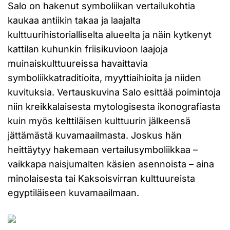
Salo on hakenut symboliikan vertailukohtia
kaukaa antiikin takaa ja laajalta
kulttuurihistorialliselta alueelta ja näin kytkenyt
kattilan kuhunkin friisikuvioon laajoja
muinaiskulttuureissa havaittavia
symboliikkatraditioita, myyttiaihioita ja niiden
kuvituksia. Vertauskuvina Salo esittää poimintoja
niin kreikkalaisesta mytologisesta ikonografiasta
kuin myös kelttiläisen kulttuurin jälkeensä
jättämästä kuvamaailmasta. Joskus hän
heittäytyy hakemaan vertailusymboliikkaa –
vaikkapa naisjumalten käsien asennoista – aina
minolaisesta tai Kaksoisvirran kulttuureista
egyptiläiseen kuvamaailmaan.