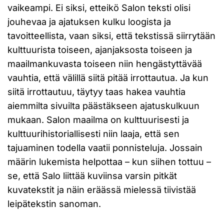
vaikeampi. Ei siksi, etteikö Salon teksti olisi
jouhevaa ja ajatuksen kulku loogista ja
tavoitteellista, vaan siksi, että tekstissä siirrytään
kulttuurista toiseen, ajanjaksosta toiseen ja
maailmankuvasta toiseen niin hengästyttävää
vauhtia, että välillä siitä pitää irrottautua. Ja kun
siitä irrottautuu, täytyy taas hakea vauhtia
aiemmilta sivuilta päästäkseen ajatuskulkuun
mukaan. Salon maailma on kulttuurisesti ja
kulttuurihistoriallisesti niin laaja, että sen
tajuaminen todella vaatii ponnisteluja. Jossain
määrin lukemista helpottaa – kun siihen tottuu –
se, että Salo liittää kuviinsa varsin pitkät
kuvatekstit ja näin eräässä mielessä tiivistää
leipätekstin sanoman.