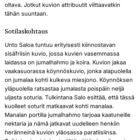
oltava. Jotkut kuvion attribuutit viittaavatkin
tähän suuntaan.
Sotilaskohtaus
Unto Saloa tuntuu erityisesti kiinnostavan
sisäfriisin kuvio, jossa kuvien vasemmassa
laidassa on jumalhahmo ja koira. Kuvion jakaa
vaakasuorassa köynnöskuvio, jonka alapuolella
on jumalaa kohti kulkeva miesjono. Köynnöksen
yläpuolella ratsastaa jumalasta poispäin neljä
uljasta soturia. Tulkintana Salo esittää, että tässä
kuolleet soturit matkaavat kohti manalaa.
Manalan portilla jumalhahmo tarjoaa kaatuneille
nektaria ja nämä jatkavat uudelleen henkiin
heränneinä kuvion yläosassa paratiisiinsa.