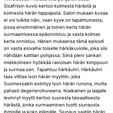
Sisäfriisin kuvio kertoo kolmesta härästä ja
kolmesta härän tappajasta. Salon mukaan kuvaa
ei voi tulkita näin, vaan kyse on tapahtumasta,
jossa ensimmäinen ja toinen kerta härän
surmaamisessa epäonnistuu ja vasta kolmas
kerta onnistuu. Hänen mukaansa tämä episodi
on vasta esivaihe toiselle härkäkuviolle, joka siis
nähdään kattilan pohjassa. Siinä pieni sankari
miekkoineen hyökkää raivoisan härän kimppuun
ja surmaa sen. Tapahtuu härkäuhri. Härkäuhri
taas viittaa ison härän myyttiin, joka
Suomessakin esiintyy Ison härän runona, mutta
pahasti degeneroituneena. Ikiaikainen ja laajalle
levinnyt myytti kertoo suuresta taivaallisesta
härästä, jonka surmaaminen tuotti siunausta
ihmisille ja koko elämälle. Siunaus saatiin härän