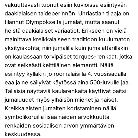
vakuuttavasti tuonut esiin kuvioissa esiintyvän
daakialaisen taideperinnön. Uhriastian tilaaja on
tilannut Olympokselta jumalat, mutta saanut
heistä daakialaiset variaatiot. Erikseen on vielä
mainittava kreikkalaiseen traditioon kuulumaton
yksityiskohta; niin jumalilla kuin jumalattarillakin
on kaulassaan torvipäiset torques-renkaat, jotka
ovat selkeästi kelttiläinen elementti. Näitä
esiintyy kylläkin jo roomalaisilla 4. vuosisadalla
eaa ja ne säilyivät käytössä aina 500-luvulle jaa.
Tällaisia näyttäviä kaularenkaita käyttivät paitsi
jumaluudet myös ylhäisön miehet ja naiset.
Kreikkalaisten jumalten koristaminen näillä
symbolikoruilla lisää näiden arvokkuutta
renkaiden sosiaalisen arvon ymmärtävien
keskuudessa.