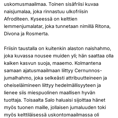
uskomusmaailmaa. Toinen sisäfriisi kuvaa
naisjumalaa, joka rinnastuu ulkofriisin
Afroditeen. Kyseessä on kelttien
lemmenjumalatar, joka tunnetaan nimillä Ritona,
Divona ja Rosmerta.
Friisin taustalla on kuitenkin alaston naishahmo,
joka kuvassa nousee muiden yli; hän saattaa olla
kaiken kasvun suoja, maaemo. Kolmantena
samaan ajatusmaailmaan liittyy Cernunnos-
jumalhahmo, joka selkeästi attribuutteineen ja
oheiseläimineen liittyy hedelmällisyyteen ja
lienee siis miespuolinen maallisen hyvän
tuottaja. Toisaalta Salo haluaisi sijoittaa hänet
myös tuonen maille, jollaisen jumaluuden toki
myös kelttiläisessä uskontomaailmassa oli