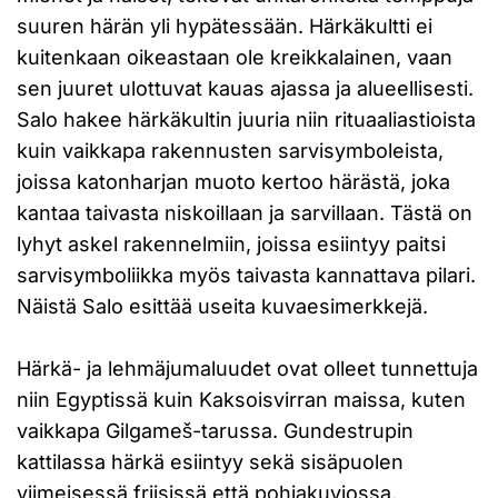
suuren härän yli hypätessään. Härkäkultti ei
kuitenkaan oikeastaan ole kreikkalainen, vaan
sen juuret ulottuvat kauas ajassa ja alueellisesti.
Salo hakee härkäkultin juuria niin rituaaliastioista
kuin vaikkapa rakennusten sarvisymboleista,
joissa katonharjan muoto kertoo härästä, joka
kantaa taivasta niskoillaan ja sarvillaan. Tästä on
lyhyt askel rakennelmiin, joissa esiintyy paitsi
sarvisymboliikka myös taivasta kannattava pilari.
Näistä Salo esittää useita kuvaesimerkkejä.
Härkä- ja lehmäjumaluudet ovat olleet tunnettuja
niin Egyptissä kuin Kaksoisvirran maissa, kuten
vaikkapa Gilgameš-tarussa. Gundestrupin
kattilassa härkä esiintyy sekä sisäpuolen
viimeisessä friisissä että pohjakuviossa.