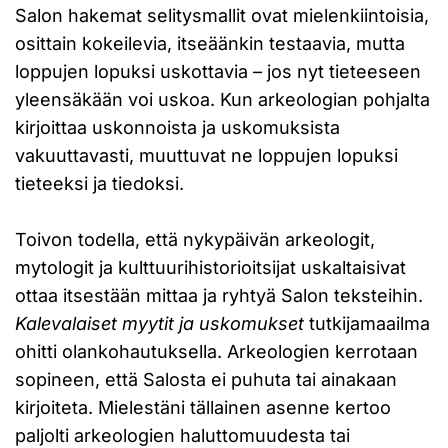
Salon hakemat selitysmallit ovat mielenkiintoisia,
osittain kokeilevia, itseäänkin testaavia, mutta
loppujen lopuksi uskottavia – jos nyt tieteeseen
yleensäkään voi uskoa. Kun arkeologian pohjalta
kirjoittaa uskonnoista ja uskomuksista
vakuuttavasti, muuttuvat ne loppujen lopuksi
tieteeksi ja tiedoksi.
Toivon todella, että nykypäivän arkeologit,
mytologit ja kulttuurihistorioitsijat uskaltaisivat
ottaa itsestään mittaa ja ryhtyä Salon teksteihin.
Kalevalaiset myytit ja uskomukset
tutkijamaailma
ohitti olankohautuksella. Arkeologien kerrotaan
sopineen, että Salosta ei puhuta tai ainakaan
kirjoiteta. Mielestäni tällainen asenne kertoo
paljolti arkeologien haluttomuudesta tai