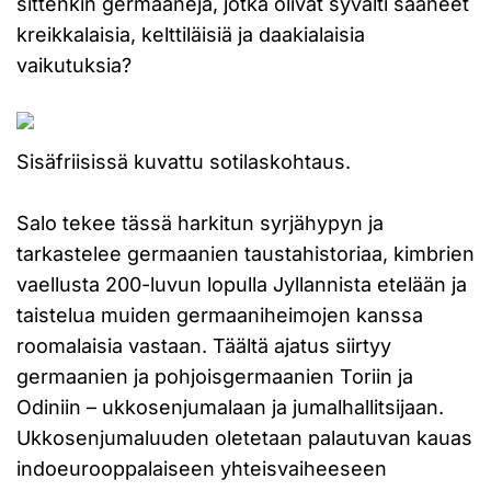
sittenkin germaaneja, jotka olivat syvälti saaneet
kreikkalaisia, kelttiläisiä ja daakialaisia
vaikutuksia?
Sisäfriisissä kuvattu sotilaskohtaus.
Salo tekee tässä harkitun syrjähypyn ja
tarkastelee germaanien taustahistoriaa, kimbrien
vaellusta 200-luvun lopulla Jyllannista etelään ja
taistelua muiden germaaniheimojen kanssa
roomalaisia vastaan. Täältä ajatus siirtyy
germaanien ja pohjoisgermaanien Toriin ja
Odiniin – ukkosenjumalaan ja jumalhallitsijaan.
Ukkosenjumaluuden oletetaan palautuvan kauas
indoeurooppalaiseen yhteisvaiheeseen