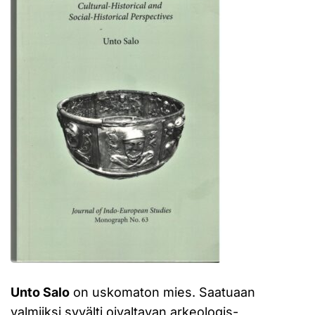
Unto Salo
on uskomaton mies. Saatuaan
valmiiksi syvälti oivaltavan arkeologis-