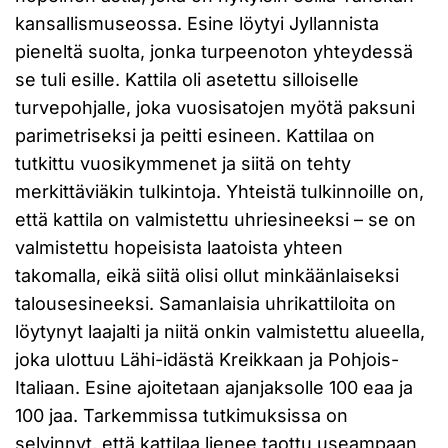
kansallismuseossa. Esine löytyi Jyllannista
pieneltä suolta, jonka turpeenoton yhteydessä
se tuli esille. Kattila oli asetettu silloiselle
turvepohjalle, joka vuosisatojen myötä paksuni
parimetriseksi ja peitti esineen. Kattilaa on
tutkittu vuosikymmenet ja siitä on tehty
merkittäviäkin tulkintoja. Yhteistä tulkinnoille on,
että kattila on valmistettu uhriesineeksi – se on
valmistettu hopeisista laatoista yhteen
takomalla, eikä siitä olisi ollut minkäänlaiseksi
talousesineeksi. Samanlaisia uhrikattiloita on
löytynyt laajalti ja niitä onkin valmistettu alueella,
joka ulottuu Lähi-idästä Kreikkaan ja Pohjois-
Italiaan. Esine ajoitetaan ajanjaksolle 100 eaa ja
100 jaa. Tarkemmissa tutkimuksissa on
selvinnyt, että kattilaa lienee taottu useampaan