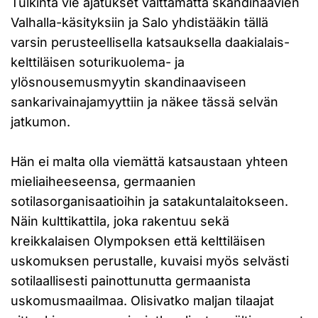
Tulkinta vie ajatukset välttämättä skandinaavien
Valhalla-käsityksiin ja Salo yhdistääkin tällä
varsin perusteellisella katsauksella daakialais-
kelttiläisen soturikuolema- ja
ylösnousemusmyytin skandinaaviseen
sankarivainajamyyttiin ja näkee tässä selvän
jatkumon.
Hän ei malta olla viemättä katsaustaan yhteen
mieliaiheeseensa, germaanien
sotilasorganisaatioihin ja satakuntalaitokseen.
Näin kulttikattila, joka rakentuu sekä
kreikkalaisen Olympoksen että kelttiläisen
uskomuksen perustalle, kuvaisi myös selvästi
sotilaallisesti painottunutta germaanista
uskomusmaailmaa. Olisivatko maljan tilaajat