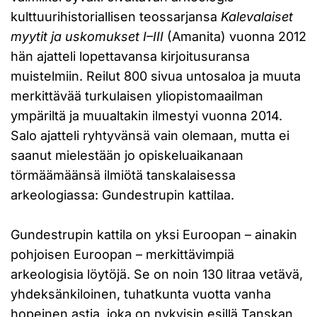
kulttuurihistoriallisen teossarjansa
Kalevalaiset
myytit ja uskomukset I–III
(Amanita) vuonna 2012
hän ajatteli lopettavansa kirjoitusuransa
muistelmiin. Reilut 800 sivua untosaloa ja muuta
merkittävää turkulaisen yliopistomaailman
ympäriltä ja muualtakin ilmestyi vuonna 2014.
Salo ajatteli ryhtyvänsä vain olemaan, mutta ei
saanut mielestään jo opiskeluaikanaan
törmäämäänsä ilmiötä tanskalaisessa
arkeologiassa: Gundestrupin kattilaa.
Gundestrupin kattila on yksi Euroopan – ainakin
pohjoisen Euroopan – merkittävimpiä
arkeologisia löytöjä. Se on noin 130 litraa vetävä,
yhdeksänkiloinen, tuhatkunta vuotta vanha
hopeinen astia, joka on nykyisin esillä Tanskan