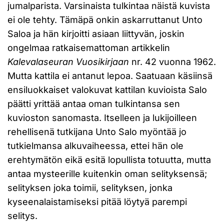
jumalparista. Varsinaista tulkintaa näistä kuvista
ei ole tehty. Tämäpä onkin askarruttanut Unto
Saloa ja hän kirjoitti asiaan liittyvän, joskin
ongelmaa ratkaisemattoman artikkelin
Kalevalaseuran Vuosikirjaan
nr. 42 vuonna 1962.
Mutta kattila ei antanut lepoa. Saatuaan käsiinsä
ensiluokkaiset valokuvat kattilan kuvioista Salo
päätti yrittää antaa oman tulkintansa sen
kuvioston sanomasta. Itselleen ja lukijoilleen
rehellisenä tutkijana Unto Salo myöntää jo
tutkielmansa alkuvaiheessa, ettei hän ole
erehtymätön eikä esitä lopullista totuutta, mutta
antaa mysteerille kuitenkin oman selityksensä;
selityksen joka toimii, selityksen, jonka
kyseenalaistamiseksi pitää löytyä parempi
selitys.