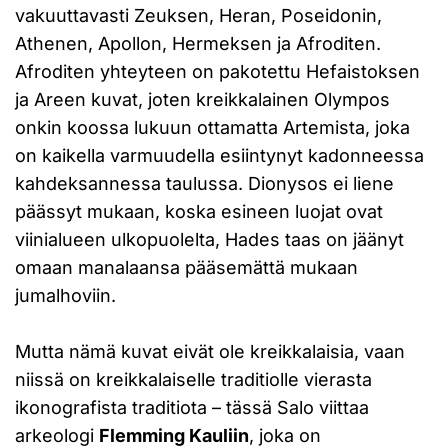
vakuuttavasti Zeuksen, Heran, Poseidonin,
Athenen, Apollon, Hermeksen ja Afroditen.
Afroditen yhteyteen on pakotettu Hefaistoksen
ja Areen kuvat, joten kreikkalainen Olympos
onkin koossa lukuun ottamatta Artemista, joka
on kaikella varmuudella esiintynyt kadonneessa
kahdeksannessa taulussa. Dionysos ei liene
päässyt mukaan, koska esineen luojat ovat
viinialueen ulkopuolelta, Hades taas on jäänyt
omaan manalaansa pääsemättä mukaan
jumalhoviin.
Mutta nämä kuvat eivät ole kreikkalaisia, vaan
niissä on kreikkalaiselle traditiolle vierasta
ikonografista traditiota – tässä Salo viittaa
arkeologi
Flemming Kauliin
, joka on