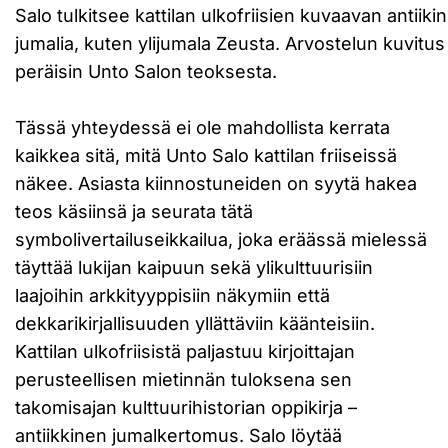
Salo tulkitsee kattilan ulkofriisien kuvaavan antiiki
jumalia, kuten ylijumala Zeusta. Arvostelun kuvitus
peräisin Unto Salon teoksesta.
Tässä yhteydessä ei ole mahdollista kerrata
kaikkea sitä, mitä Unto Salo kattilan friiseissä
näkee. Asiasta kiinnostuneiden on syytä hakea
teos käsiinsä ja seurata tätä
symbolivertailuseikkailua, joka eräässä mielessä
täyttää lukijan kaipuun sekä ylikulttuurisiin
laajoihin arkkityyppisiin näkymiin että
dekkarikirjallisuuden yllättäviin käänteisiin.
Kattilan ulkofriisistä paljastuu kirjoittajan
perusteellisen mietinnän tuloksena sen
takomisajan kulttuurihistorian oppikirja –
antiikkinen jumalkertomus. Salo löytää