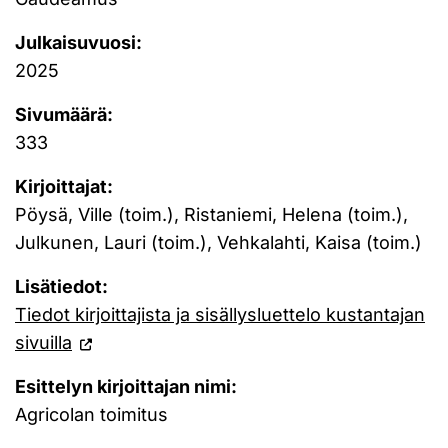
Julkaisuvuosi:
2025
Sivumäärä:
333
Kirjoittajat:
Pöysä, Ville (toim.), Ristaniemi, Helena (toim.),
Julkunen, Lauri (toim.), Vehkalahti, Kaisa (toim.)
Lisätiedot:
Tiedot kirjoittajista ja sisällysluettelo kustantajan
sivuilla
Esittelyn kirjoittajan nimi:
Agricolan toimitus