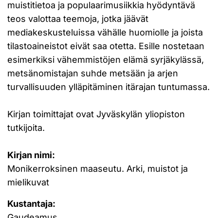
muistitietoa ja populaarimusiikkia hyödyntävä
teos valottaa teemoja, jotka jäävät
mediakeskusteluissa vähälle huomiolle ja joista
tilastoaineistot eivät saa otetta. Esille nostetaan
esimerkiksi vähemmistöjen elämä syrjäkylässä,
metsänomistajan suhde metsään ja arjen
turvallisuuden ylläpitäminen itärajan tuntumassa.
Kirjan toimittajat ovat Jyväskylän yliopiston
tutkijoita.
Kirjan nimi:
Monikerroksinen maaseutu. Arki, muistot ja
mielikuvat
Kustantaja:
Gaudeamus