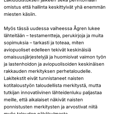
omistus että hallinta keskittyivät yhä enemmän
miesten käsiin.
Myös tässä uudessa vaiheessa Ågren lukee
lähteitään – testamentteja, perukirjoja ja muita
sopimuksia – tarkasti ja toteaa, miten
aviopuoliset edelleen tekivät keskinäisiä
omaisuusjärjestelyjä ja huomioivat vaimon työn
ja lastenhoidon ja aviopuolisoiden keskinäisen
rakkauden merkityksen perhetaloudelle.
Lakitekstit eivät tunnistaneet naisten
kotitaloustyön taloudellista merkitystä, mutta
tutkijan innovatiivinen lähteidenluku paljastaa
meille, että aikalaiset näkivät naisten
ponnistusten merkitysten ja arvostivat niitä
myös talouden näkökulmasta.