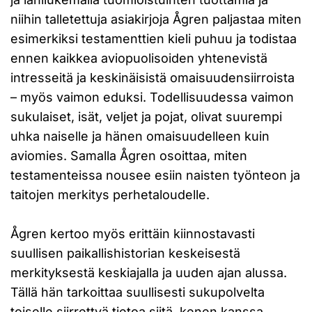
niihin talletettuja asiakirjoja Ågren paljastaa miten
esimerkiksi testamenttien kieli puhuu ja todistaa
ennen kaikkea aviopuolisoiden yhtenevistä
intresseitä ja keskinäisistä omaisuudensiirroista
– myös vaimon eduksi. Todellisuudessa vaimon
sukulaiset, isät, veljet ja pojat, olivat suurempi
uhka naiselle ja hänen omaisuudelleen kuin
aviomies. Samalla Ågren osoittaa, miten
testamenteissa nousee esiin naisten työnteon ja
taitojen merkitys perhetaloudelle.
Ågren kertoo myös erittäin kiinnostavasti
suullisen paikallishistorian keskeisestä
merkityksestä keskiajalla ja uuden ajan alussa.
Tällä hän tarkoittaa suullisesti sukupolvelta
toiselle siirrettyä tietoa siitä, kenen kanssa