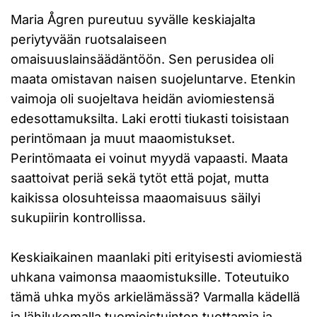
Maria Ågren pureutuu syvälle keskiajalta
periytyvään ruotsalaiseen
omaisuuslainsäädäntöön. Sen perusidea oli
maata omistavan naisen suojeluntarve. Etenkin
vaimoja oli suojeltava heidän aviomiestensä
edesottamuksilta. Laki erotti tiukasti toisistaan
perintömaan ja muut maaomistukset.
Perintömaata ei voinut myydä vapaasti. Maata
saattoivat periä sekä tytöt että pojat, mutta
kaikissa olosuhteissa maaomaisuus säilyi
sukupiirin kontrollissa.
Keskiaikainen maanlaki piti erityisesti aviomiestä
uhkana vaimonsa maaomistuksille. Toteutuiko
tämä uhka myös arkielämässä? Varmalla kädellä
ja lähilukemalla tuomioistuinten tuottamia ja