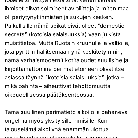
ihmiset olivat solmineet avioliittoja ja miten maa
oli periytynyt ihmisten ja sukujen kesken.
Paikallisille nämä seikat eivät olleet ”domestic
secrets” (kotoisia salaisuuksia) vaan julkista
muistitietoa. Mutta Ruotsin kruunulle ja valtiolle,
jota pyrittiin hallitsemaan yhä keskitetymmin,
nämä varhaismodernit kotitaloudet suullisine ja
kirjoittamattomine perimätietoineen olivat itse
asiassa täynnä ”kotoisia salaisuuksia”, jotka –
mikä pahinta – aiheuttivat tehottomuutta
oikeudellisessa päätöksenteossa.
Tämä suullinen perimätieto alkoi olla paheneva
ongelma myös yksityisille ihmisille. Kun
talouselämä alkoi yhä enemmän ulottua
paikallisyhteisön ulkopuolelle, kun ostaja ja