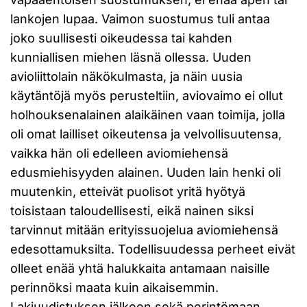
lankojen lupaa. Vaimon suostumus tuli antaa
joko suullisesti oikeudessa tai kahden
kunniallisen miehen läsnä ollessa. Uuden
avioliittolain näkökulmasta, ja näin uusia
käytäntöjä myös perusteltiin, aviovaimo ei ollut
holhouksenalainen alaikäinen vaan toimija, jolla
oli omat lailliset oikeutensa ja velvollisuutensa,
vaikka hän oli edelleen aviomiehensä
edusmiehisyyden alainen. Uuden lain henki oli
muutenkin, etteivät puolisot yritä hyötyä
toisistaan taloudellisesti, eikä nainen siksi
tarvinnut mitään erityissuojelua aviomiehensä
edesottamuksilta. Todellisuudessa perheet eivät
olleet enää yhtä halukkaita antamaan naisille
perinnöksi maata kuin aikaisemmin.
Lakiuudistuksen jälkeen sekä perintömaan