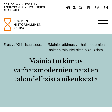
AGRICOLA – HISTORIAN,
FI
SV
EN
PERINTEEN JA KULTTUURIEN
TUTKIMUS
Etusivu
/
Kirjallisuusseuranta
/
Mainio tutkimus varhaismodernien
naisten taloudellisista oikeuksista
Mainio tutkimus
varhaismodernien naisten
taloudellisista oikeuksista