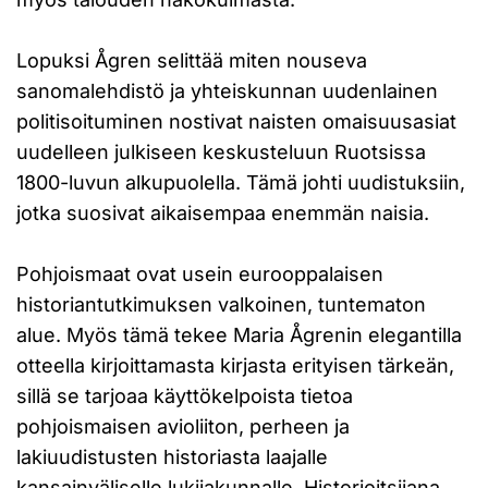
Lopuksi Ågren selittää miten nouseva
sanomalehdistö ja yhteiskunnan uudenlainen
politisoituminen nostivat naisten omaisuusasiat
uudelleen julkiseen keskusteluun Ruotsissa
1800-luvun alkupuolella. Tämä johti uudistuksiin,
jotka suosivat aikaisempaa enemmän naisia.
Pohjoismaat ovat usein eurooppalaisen
historiantutkimuksen valkoinen, tuntematon
alue. Myös tämä tekee Maria Ågrenin elegantilla
otteella kirjoittamasta kirjasta erityisen tärkeän,
sillä se tarjoaa käyttökelpoista tietoa
pohjoismaisen avioliiton, perheen ja
lakiuudistusten historiasta laajalle
kansainväliselle lukijakunnalle. Historioitsijana