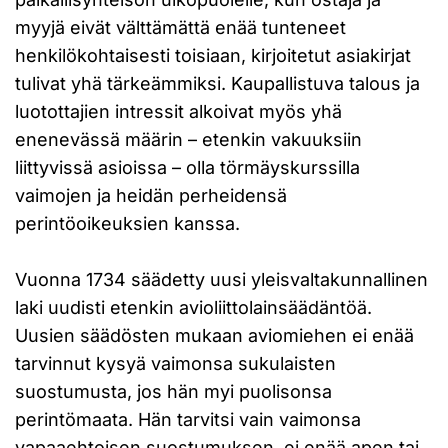
myyjä eivät välttämättä enää tunteneet
henkilökohtaisesti toisiaan, kirjoitetut asiakirjat
tulivat yhä tärkeämmiksi. Kaupallistuva talous ja
luotottajien intressit alkoivat myös yhä
enenevässä määrin – etenkin vakuuksiin
liittyvissä asioissa – olla törmäyskurssilla
vaimojen ja heidän perheidensä
perintöoikeuksien kanssa.
Vuonna 1734 säädetty uusi yleisvaltakunnallinen
laki uudisti etenkin avioliittolainsäädäntöä.
Uusien säädösten mukaan aviomiehen ei enää
tarvinnut kysyä vaimonsa sukulaisten
suostumusta, jos hän myi puolisonsa
perintömaata. Hän tarvitsi vain vaimonsa
vapaaehtoisen suostumuksen, ei enää apen tai