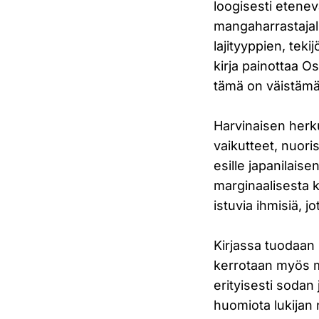
loogisesti etenev
mangaharrastajall
lajityyppien, tek
kirja painottaa 
tämä on väistäm
Harvinaisen herku
vaikutteet, nuori
esille japanilais
marginaalisesta 
istuvia ihmisiä, 
Kirjassa tuodaan 
kerrotaan myös m
erityisesti sodan
huomiota lukijan 