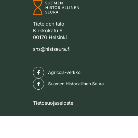
Tieteiden talo
Kirkkokatu 6
00170 Helsinki
shs@histseura.fi
Facebook
Agricola-verkko
Facebook
Suomen Historiallinen Seura
Tietosuojaseloste