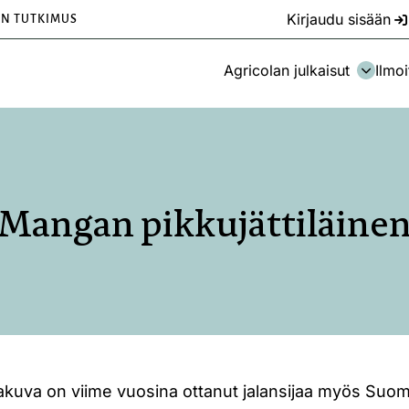
Kirjaudu sisään
EN TUTKIMUS
Agricolan julkaisut
Ilmoi
Mangan pikkujättiläine
jakuva on viime vuosina ottanut jalansijaa myös Suo