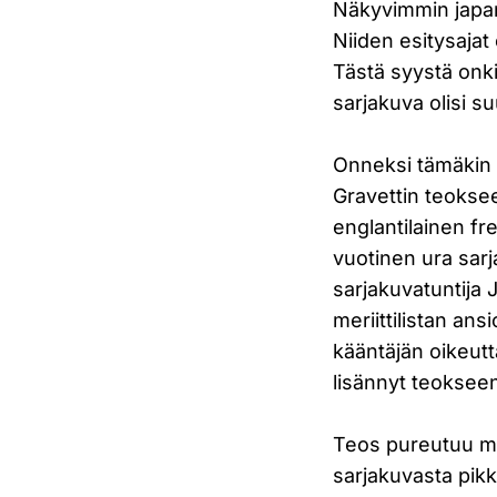
Näkyvimmin japani
Niiden esitysajat 
Tästä syystä onki
sarjakuva olisi s
Onneksi tämäkin v
Gravettin teoksee
englantilainen fr
vuotinen ura sar
sarjakuvatuntija 
meriittilistan ans
kääntäjän oikeutt
lisännyt teokseen
Teos pureutuu ma
sarjakuvasta pikk