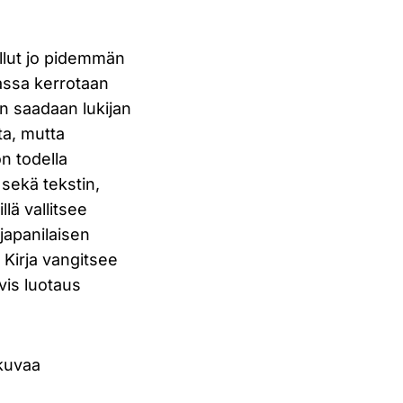
ollut jo pidemmän
vassa kerrotaan
äin saadaan lukijan
ta, mutta
on todella
 sekä tekstin,
llä vallitsee
japanilaisen
. Kirja vangitsee
ivis luotaus
akuvaa