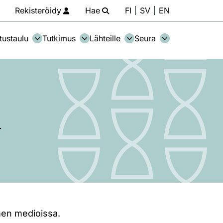
Rekisteröidy
Hae
FI
SV
EN
tustaulu
Tutkimus
Lähteille
Seura
n
men medioissa.