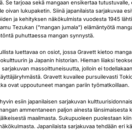
ä. Se tarjoaa sekä mangaan ensikertaa tutustuvalle, et
e oivan lukupaketin. Siinä japanilaista sarjakuvaa esi
ijöiden ja kehityksen näkökulmista vuodesta 1945 lähtie
Osamu Tezukan (”mangan jumala”) elämäntyötä manga
ätöntä puhuttaessa mangan synnystä.
llista luettavaa on osiot, jossa Gravett kietoo mang
sokulttuurin ja Japanin historian. Hieman liiaksi teo
en sarjakuvan massoittuneisuutta, jolloin ei todellaka
käyttäjäryhmästä. Gravett kuvailee pursuilevasti Tok
jotka ovat uppoutuneet mangan pariin työmatkoillaan.
hyvin esiin japanilaisen sarjakuvan kulttuurisidonnai
angan ammentaneen paljon ainesta länsimaisesta ku
 jälkeisestä maailmasta. Sukupuoleen puolestaan kiin
näkökulmasta. Japanilaista sarjakuvaa tehdään eri kä