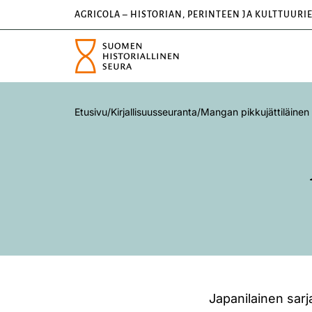
AGRICOLA – HISTORIAN, PERINTEEN JA KULTTUURI
Etusivu
/
Kirjallisuusseuranta
/
Mangan pikkujättiläinen
Japanilainen sar