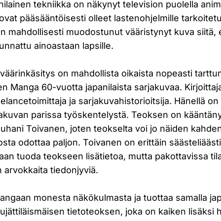
lainen tekniikka on näkynyt television puolella anim
ovat pääsääntöisesti olleet lastenohjelmille tarkoitetuil
n mahdollisesti muodostunut vääristynyt kuva siitä, e
uunnattu ainoastaan lapsille.
äärinkäsitys on mahdollista oikaista nopeasti tarttu
n Manga 60-vuotta japanilaista sarjakuvaa. Kirjoittaj
eelancetoimittaja ja sarjakuvahistorioitsija. Hänellä o
jakuvan parissa työskentelystä. Teoksen on käänt
Juhani Toivanen, joten teokselta voi jo näiden kahde
iosta odottaa paljon. Toivanen on erittäin säästeliääst
aan tuoda teokseen lisätietoa, mutta pakottavissa ti
 arvokkaita tiedonjyviä.
ngaan monesta näkökulmasta ja tuottaa samalla jap
ujättiläismäisen tietoteoksen, joka on kaiken lisäksi 