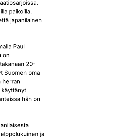
aatiosarjoissa.
la paikoilla.
ttä japanilainen
malla Paul
a on
n takanaan 20-
änyt Suomen oma
n herran
i käyttänyt
lanteissa hän on
anilaisesta
helppolukuinen ja