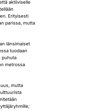
tä aktiiviselle
tellään
n. Erityisesti
n parissa, mutta
aan länsimaiset
ksessa tuodaan
an puhuta
ion metrossa
suus, mutta
lttuurista
nitetään
yttäjäryhmille;