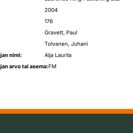
2004
176
Gravett, Paul
Tolvanen, Juhani
ajan nimi:
Aija Laurila
ajan arvo tai asema:
FM