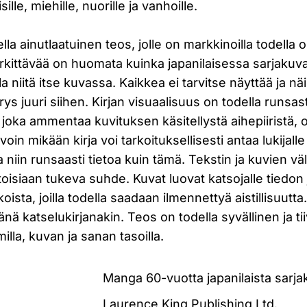
aisille, miehille, nuorille ja vanhoille.
la ainutlaatuinen teos, jolle on markkinoilla todella 
erkittävää on huomata kuinka japanilaisessa sarjaku
lla niitä itse kuvassa. Kaikkea ei tarvitse näyttää ja n
s juuri siihen. Kirjan visuaalisuus on todella runsas
, joka ammentaa kuvituksen käsitellystä aihepiiristä, 
oin mikään kirja voi tarkoituksellisesti antaa lukijalle
 niin runsaasti tietoa kuin tämä. Tekstin ja kuvien väli
toisiaan tukeva suhde. Kuvat luovat katsojalle tiedon 
oista, joilla todella saadaan ilmennettyä aistillisuutta
änä katselukirjanakin. Teos on todella syvällinen ja ti
la, kuvan ja sanan tasoilla.
Manga 60-vuotta japanilaista sarj
Laurence King Publishing Ltd.