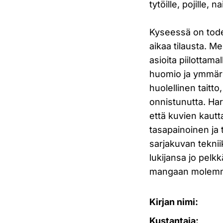
tytöille, pojille, n
Kyseessä on todel
aikaa tilausta. M
asioita piilottama
huomio ja ymmärry
huolellinen taitto
onnistunutta. Harv
että kuvien kautta
tasapainoinen ja 
sarjakuvan tekniik
lukijansa jo pelkk
mangaan molemmil
Kirjan nimi:
Kustantaja: