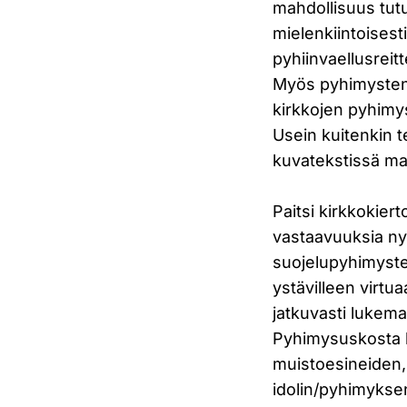
mahdollisuus tut
mielenkiintoisest
pyhiinvaellusreit
Myös pyhimysten a
kirkkojen pyhimys
Usein kuitenkin t
kuvatekstissä ma
Paitsi kirkkokier
vastaavuuksia ny
suojelupyhimysten
ystävilleen virtua
jatkuvasti lukem
Pyhimysuskosta l
muistoesineiden,
idolin/pyhimyksen