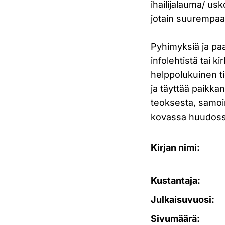
ihailijalauma/ us
jotain suurempaa
Pyhimyksiä ja paan
infolehtistä tai 
helppolukuinen t
ja täyttää paikka
teoksesta, samoin
kovassa huudossa 
Kirjan nimi:
Kustantaja:
Julkaisuvuosi:
Sivumäärä: