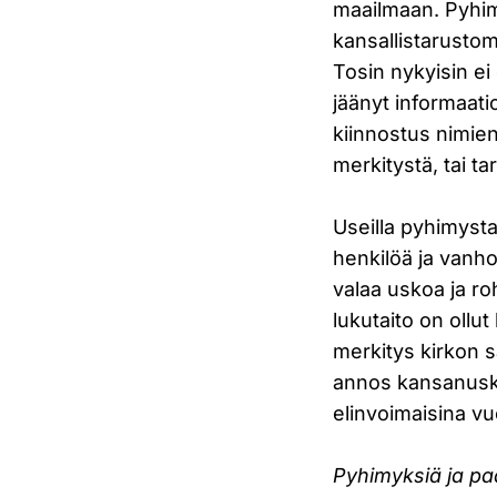
maailmaan. Pyhim
kansallistarusto
Tosin nykyisin ei 
jäänyt informaatio
kiinnostus nimien 
merkitystä, tai 
Useilla pyhimystar
henkilöä ja vanhoj
valaa uskoa ja ro
lukutaito on ollut
merkitys kirkon 
annos kansanusko
elinvoimaisina vu
Pyhimyksiä ja pa