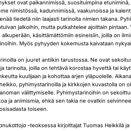
ykset ovat paikannimissä, suosituimpina etuniminä,
mme nimistössä, kadunnimissä, vaakunoissa ja kalent
enää tiedetä niin laajasti tarinoita nimien takana. Py
tulvan jalkoihin, mutta putkahtelee ajoittain pintaan. 
alkuperään, käsittämättömiin esineisiin, joilla on ilmis
tarinoihin. Myös pyhyyden kokemusta kaivataan nykya
inoilla on juuret antiikin tarustossa. Ne ovat sekoitus 
a tarinoita, joilla on tehtävä korostaa hyvettä tai käy
hkeutta kuulijaan ja kohottaa arjen yläpuolelle. Aikana
 heikko, pyhimystarinoilla ja kirkkojen kuvastolla on ol
sanoman välittymiselle. Pyhimystarinoihin on sekoit
a ja animismia, ehkä sen takia ne ovatkin selvinneet
osisadasta toiseen.
anukattoja
–teoksessa kirjoittajat Tuomas Heikkilä j