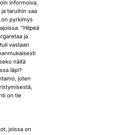
koin informoiva,
 ja taruihin saa
s on pyrkimys
ajoissa. ”Hilpeä
rgaretaa ja
tuli vastaan
nanmukaisesti
keeko näitä
ssa läpi?
antamo, joten
eristymisestä,
ti on tie
ot, joissa on