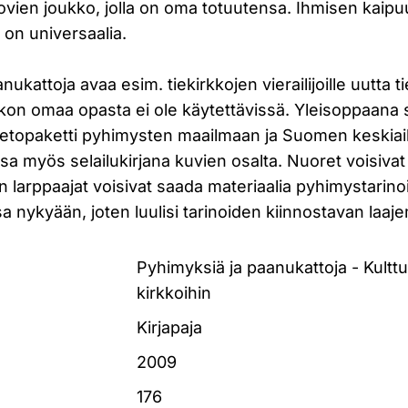
kovien joukko, jolla on oma totuutensa. Ihmisen kaipu
 on universaalia.
ukattoja avaa esim. tiekirkkojen vierailijoille uutta ti
kirkon omaa opasta ei ole käytettävissä. Yleisoppaana
ietopaketti pyhimysten maailmaan ja Suomen keskiaika
nsa myös selailukirjana kuvien osalta. Nuoret voisiva
 larppaajat voisivat saada materiaalia pyhimystarino
nykyään, joten luulisi tarinoiden kiinnostavan laaj
Pyhimyksiä ja paanukattoja - Kultt
kirkkoihin
Kirjapaja
2009
176