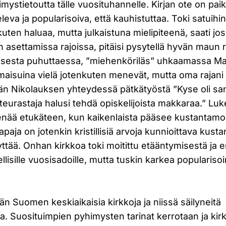
mystietoutta tälle vuosituhannelle. Kirjan ote on pai
keleva ja popularisoiva, että kauhistuttaa. Toki satuihin
uten haluaa, mutta julkaistuna mielipiteenä, saati jo
an asettamissa rajoissa, pitäisi pysytellä hyvän maun r
oksesta puhuttaessa, ”miehenköriläs” uhkaamassa Ma
maisuina vielä jotenkuten menevät, mutta oma rajani 
n Nikolauksen yhteydessä pätkätyöstä ”Kyse oli sa
ä teurastaja halusi tehdä opiskelijoista makkaraa.” Lu
enää etukäteen, kun kaikenlaista pääsee kustantamo
apaja on jotenkin kristillisiä arvoja kunnioittava kust
tyttää. Onhan kirkkoa toki moitittu etääntymisestä ja 
lisille vuosisadoille, mutta tuskin karkea popularisoin
ään Suomen keskiaikaisia kirkkoja ja niissä säilyneitä
. Suosituimpien pyhimysten tarinat kerrotaan ja kirk