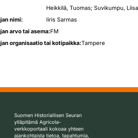
Heikkilä, Tuomas; Suvikumpu, Liis
ajan nimi:
Iiris Sarmas
ajan arvo tai asema:
FM
ajan organisaatio tai kotipaikka:
Tampere
Suomen Historiallisen Seuran
ylläpitämä Agricola-
verkkoportaali kokoaa yhteen
ajankohtaista tietoa, tapahtumia,