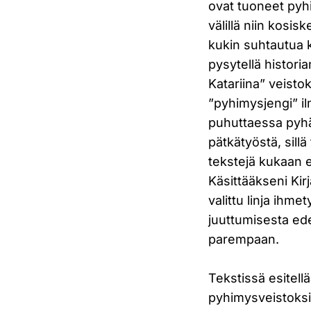
ovat tuoneet pyhi
välillä niin kosis
kukin suhtautua k
pysytellä histori
Katariina” veist
”pyhimysjengi” il
puhuttaessa pyhä
pätkätyöstä, sill
tekstejä kukaan 
Käsittääkseni Kirj
valittu linja ihme
juuttumisesta edel
parempaan.
Tekstissä esitell
pyhimysveistoksia