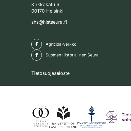
Kirkkokatu 6
00170 Helsinki
shs@histseura.fi
Facebook
Agricola-verkko
Facebook
Suomen Historiallinen Seura
Tietosuojaseloste