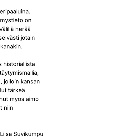
eripaaluina.
himystieto on
Välillä herää
elvästi jotain
ikanakin.
historiallista
ttäytymismallia,
, jolloin kansan
lut tärkeä
tunut myös aimo
 niin
a Liisa Suvikumpu