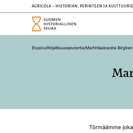
AGRICOLA – HISTORIAN, PERINTEEN JA KULTTUURI
Etusivu
/
Kirjallisuusseuranta
/
Martinlaaksosta Birgitan 
Mar
Törmäämme joka