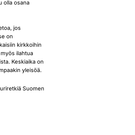
u olla osana
etoa, jos
 se on
isiin kirkkoihin
t myös ilahtua
ista. Keskiaika on
empaakin yleisöä.
uuriretkiä Suomen