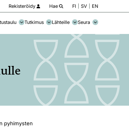
Rekisteröidy
Hae
FI
SV
EN
tustaulu
Tutkimus
Lähteille
Seura
ulle
n pyhimysten