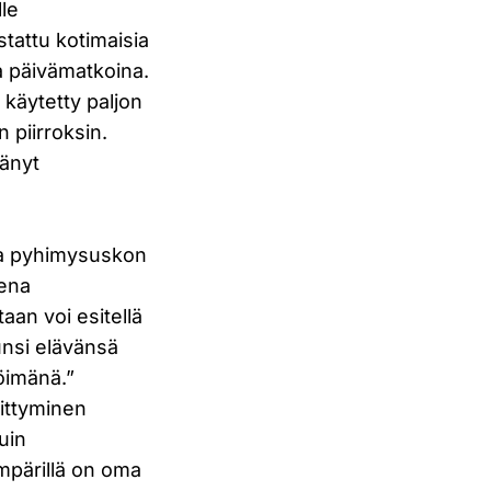
le
stattu kotimaisia
ka päivämatkoina.
 käytetty paljon
 piirroksin.
äänyt
 ja pyhimysuskon
sena
aan voi esitellä
tunsi elävänsä
öimänä.”
littyminen
uin
ympärillä on oma