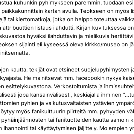
ustua kuhunkin pyhimykseen paremmin, tuodaan esil
i paikkakunnittain kartan avulla. Teokseen on myös li
tejä tai kiertomatkoja, jotka on helppo toteuttaa vaik
ttribuuttien listaus ilahdutti. Kirjan kuvituksessa on
kuvastoa hyväksi ilahduttavin ja mielikuvia herättävin
eoksen sijainti eli kyseessä oleva kirkko/museo on j
initsematta.
tojen kautta, tekijät ovat etsineet suojelupyhimysten
kyajasta. He mainitsevat mm. facebookin nykyaikai
 esittelykuvastona. Verkostoitumista ja ihmissuhteit
alisesti jopa kansainvälisesti, keskiajalla ihminen ”…
attomien pyhien ja vaikutusvaltaisten ystävien ympär
öytyy myös fanikulttuurin piirteitä mm. pyhyyden vä
 pyhäinjäännösten tai fanituotteiden kautta samoin k
 ihannointi tai käyttäytymisen jäljittely. Molempien 