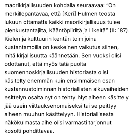
maorikirjallisuuden kohdalla seuraavaa: ”On
merkillepantavaa, että [Keri] Hulmen teosta
lukuun ottamatta kaikki maorikirjallisuus tulee
pienkustantajilta, Kääntöpiiriltä ja Likeltä” (II: 187).
Kielen ja kulttuurin kentän toimijoina
kustantamoilla on keskeinen vaikutus siihen,
mitä kirjallisuutta käännetään. Sen vuoksi olisi
odottanut, että myös tätä puolta
suomennoskirjallisuuden historiasta olisi
käsitelty enemmän kuin ensimmäisen osan
kustannustoiminnan historiallisten alkuvaiheiden
esittelyn osalta nyt on tehty. Nyt aiheen käsittely
jää usein viittauksenomaiseksi tai se peittyy
aiheen muuhun käsittelyyn. Historiallisesta
näkökulmasta aihe olisi varmasti tarjonnut
kosolti pohdittavaa.