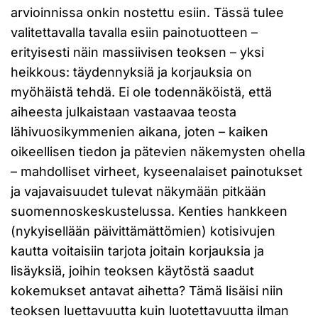
arvioinnissa onkin nostettu esiin. Tässä tulee
valitettavalla tavalla esiin painotuotteen –
erityisesti näin massiivisen teoksen – yksi
heikkous: täydennyksiä ja korjauksia on
myöhäistä tehdä. Ei ole todennäköistä, että
aiheesta julkaistaan vastaavaa teosta
lähivuosikymmenien aikana, joten – kaiken
oikeellisen tiedon ja pätevien näkemysten ohella
– mahdolliset virheet, kyseenalaiset painotukset
ja vajavaisuudet tulevat näkymään pitkään
suomennoskeskustelussa. Kenties hankkeen
(nykyisellään päivittämättömien) kotisivujen
kautta voitaisiin tarjota joitain korjauksia ja
lisäyksiä, joihin teoksen käytöstä saadut
kokemukset antavat aihetta? Tämä lisäisi niin
teoksen luettavuutta kuin luotettavuutta ilman