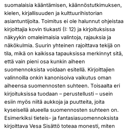
suomalaisia kääntämisen, käännöstutkimuksen,
kielen, kirjallisuuden ja kulttuurihistorian
asiantuntijoita. Toimitus ei ole halunnut ohjeistaa
kirjoittajia kovin tiukasti (I: 12) ja kirjoituksissa
näkyykin omaleimaisia valintoja, rajauksia ja
näkökulmia. Suurin yhteinen rajoittava tekijä on
tila, mikä on kaikissa tapauksissa merkinnyt sitä,
että vain pieni osa kunkin aiheen
suomennoksista voidaan esitellä. Kirjoittajien
valinnoilla onkin kanonisoiva vaikutus oman
aiheensa suomennosten suhteen. Toisaalta eri
kirjoituksissa tuodaan – perustellusti – usein
esiin myös niitä aukkoja ja puutteita, joita
kyseisellä alueella suomennosten suhteen on.
Esimerkiksi tieteis- ja fantasiasuomennoksista
kirjoittava Vesa Sisättö toteaa monesti, miten