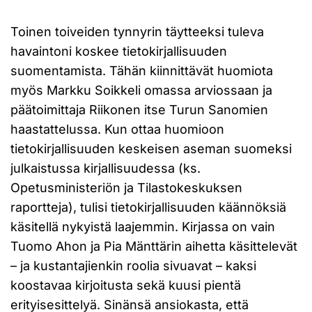
Toinen toiveiden tynnyrin täytteeksi tuleva
havaintoni koskee tietokirjallisuuden
suomentamista. Tähän kiinnittävät huomiota
myös Markku Soikkeli omassa arviossaan ja
päätoimittaja Riikonen itse Turun Sanomien
haastattelussa. Kun ottaa huomioon
tietokirjallisuuden keskeisen aseman suomeksi
julkaistussa kirjallisuudessa (ks.
Opetusministeriön ja Tilastokeskuksen
raportteja), tulisi tietokirjallisuuden käännöksiä
käsitellä nykyistä laajemmin. Kirjassa on vain
Tuomo Ahon ja Pia Mänttärin aihetta käsittelevät
– ja kustantajienkin roolia sivuavat – kaksi
koostavaa kirjoitusta sekä kuusi pientä
erityisesittelyä. Sinänsä ansiokasta, että