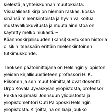
kielestä ja yhteiskunnan muutoksista.
Visuaalisesti kirja on hieman raskas, koska
sinänsä mielenkiintoista ja hyvin valikoitua
mustavalkokuvitusta ja muuta aineistoa on
käytetty melko niukasti. –
Käännöskirjallisuuden (kansi)kuvituksen historia
olisikin itsessään erittäin mielenkiintoinen
tutkimuskohde.
Teoksen päätoimittajana on Helsingin yliopiston
yleisen kirjallisuustieteen professori H. K.
Riikonen ja sen muut toimittajat ovat dosentti
Urpo Kovala Jyväskylän yliopistosta, professori
Pekka Kujamäki Joensuun yliopistosta ja
yliopistonlehtori Outi Paloposki Helsingin
yliopistosta. Kirjoittajina on laaja joukko