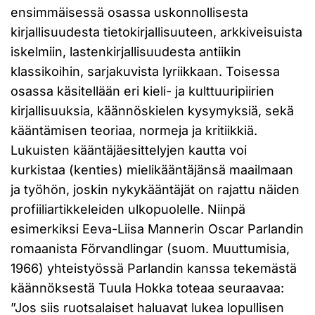
ensimmäisessä osassa uskonnollisesta
kirjallisuudesta tietokirjallisuuteen, arkkiveisuista
iskelmiin, lastenkirjallisuudesta antiikin
klassikoihin, sarjakuvista lyriikkaan. Toisessa
osassa käsitellään eri kieli- ja kulttuuripiirien
kirjallisuuksia, käännöskielen kysymyksiä, sekä
kääntämisen teoriaa, normeja ja kritiikkiä.
Lukuisten kääntäjäesittelyjen kautta voi
kurkistaa (kenties) mielikääntäjänsä maailmaan
ja työhön, joskin nykykääntäjät on rajattu näiden
profiiliartikkeleiden ulkopuolelle. Niinpä
esimerkiksi Eeva-Liisa Mannerin Oscar Parlandin
romaanista Förvandlingar (suom. Muuttumisia,
1966) yhteistyössä Parlandin kanssa tekemästä
käännöksestä Tuula Hokka toteaa seuraavaa:
”Jos siis ruotsalaiset haluavat lukea lopullisen