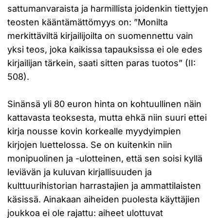
sattumanvaraista ja harmillista joidenkin tiettyjen
teosten kääntämättömyys on: ”Monilta
merkittäviltä kirjailijoilta on suomennettu vain
yksi teos, joka kaikissa tapauksissa ei ole edes
kirjailijan tärkein, saati sitten paras tuotos” (II:
508).
Sinänsä yli 80 euron hinta on kohtuullinen näin
kattavasta teoksesta, mutta ehkä niin suuri ettei
kirja nousse kovin korkealle myydyimpien
kirjojen luettelossa. Se on kuitenkin niin
monipuolinen ja -ulotteinen, että sen soisi kyllä
leviävän ja kuluvan kirjallisuuden ja
kulttuurihistorian harrastajien ja ammattilaisten
käsissä. Ainakaan aiheiden puolesta käyttäjien
joukkoa ei ole rajattu: aiheet ulottuvat