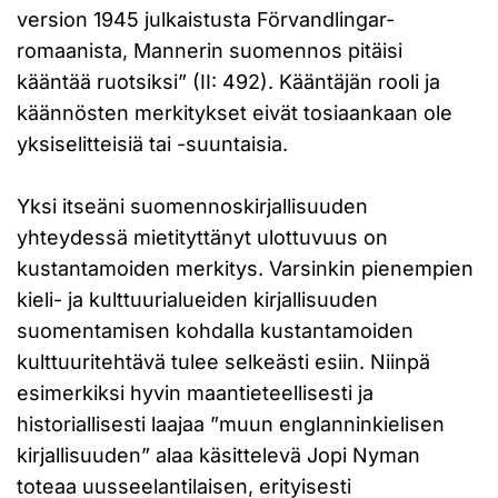
version 1945 julkaistusta Förvandlingar-
romaanista, Mannerin suomennos pitäisi
kääntää ruotsiksi” (II: 492). Kääntäjän rooli ja
käännösten merkitykset eivät tosiaankaan ole
yksiselitteisiä tai -suuntaisia.
Yksi itseäni suomennoskirjallisuuden
yhteydessä mietityttänyt ulottuvuus on
kustantamoiden merkitys. Varsinkin pienempien
kieli- ja kulttuurialueiden kirjallisuuden
suomentamisen kohdalla kustantamoiden
kulttuuritehtävä tulee selkeästi esiin. Niinpä
esimerkiksi hyvin maantieteellisesti ja
historiallisesti laajaa ”muun englanninkielisen
kirjallisuuden” alaa käsittelevä Jopi Nyman
toteaa uusseelantilaisen, erityisesti