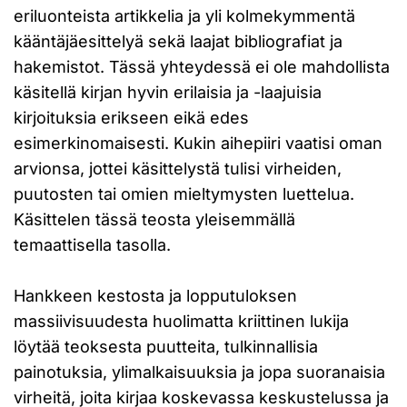
eriluonteista artikkelia ja yli kolmekymmentä
kääntäjäesittelyä sekä laajat bibliografiat ja
hakemistot. Tässä yhteydessä ei ole mahdollista
käsitellä kirjan hyvin erilaisia ja -laajuisia
kirjoituksia erikseen eikä edes
esimerkinomaisesti. Kukin aihepiiri vaatisi oman
arvionsa, jottei käsittelystä tulisi virheiden,
puutosten tai omien mieltymysten luettelua.
Käsittelen tässä teosta yleisemmällä
temaattisella tasolla.
Hankkeen kestosta ja lopputuloksen
massiivisuudesta huolimatta kriittinen lukija
löytää teoksesta puutteita, tulkinnallisia
painotuksia, ylimalkaisuuksia ja jopa suoranaisia
virheitä, joita kirjaa koskevassa keskustelussa ja