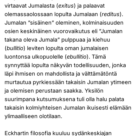
virtaavat Jumalasta (
exitus
) ja palaavat
olemassaolossaan lopulta Jumalaan (
reditus
).
Jumalan ”sisäinen” oleminen, kolminaisuuden
osien keskinäinen vuorovaikutus eli ”Jumalan
takana oleva Jumala” pulppuaa ja kiehuu
(
bullitio
) leviten lopulta oman jumalaisen
luontonsa ulkopuolelle (
ebullitio
). Tämä
synnyttää lopulta näkyvän todellisuuden, jonka
läpi ihmisen on mahdollista ja välttämätöntä
murtautua pyrkiessään takaisin Jumalan ytimeen
ja olemisen perustaan saakka. Yksilön
suurimpana kutsumuksena tuli olla halu palata
takaisin kolmiyhteisen Jumalan ikuisesti elämään
ylimaalliseen olotilaan.
Eckhartin filosofia kuuluu sydänkeskiajan