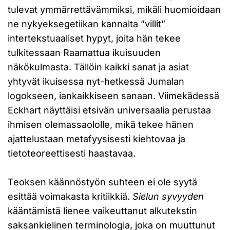
tulevat ymmärrettävämmiksi, mikäli huomioidaan
ne nykyeksegetiikan kannalta ”villit”
intertekstuaaliset hypyt, joita hän tekee
tulkitessaan Raamattua ikuisuuden
näkökulmasta. Tällöin kaikki sanat ja asiat
yhtyvät ikuisessa nyt-hetkessä Jumalan
logokseen, iankaikkiseen sanaan. Viimekädessä
Eckhart näyttäisi etsivän universaalia perustaa
ihmisen olemassaololle, mikä tekee hänen
ajattelustaan metafyysisesti kiehtovaa ja
tietoteoreettisesti haastavaa.
Teoksen käännöstyön suhteen ei ole syytä
esittää voimakasta kritiikkiä.
Sielun syvyyden
kääntämistä lienee vaikeuttanut alkutekstin
saksankielinen terminologia, joka on muuttunut