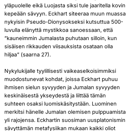
yläpuolelle eikä Luojasta siksi tule jaaritella kovin
kepeään sävyyn. Eckhart siteeraa muun muassa
nykyisin Pseudo-Dionysokseksi kutsuttua 500-
luvulla elänyttä mystikkoa sanoessaan, että
”kauneimmin Jumalasta puhutaan silloin, kun
sisäisen rikkauden viisauksista osataan olla
hiljaa” (saarna 27).
Nykylukijalle tyylillisesti vaikeaselkoisimmiksi
muodostunevat kohdat, joissa Eckhart puhuu
ihmisen sielun syvyyden ja Jumalan syvyyden
keskinäisestä ykseydestä ja liittää tämän
suhteen osaksi luomiskäsitystään. Luominen
merkitsi hänelle Jumalan olemisen pulppuamista
yli rajojensa. Eckhartin suosiman uusplatonismin
sävyttämän metafysiikan mukaan kaikki oliot