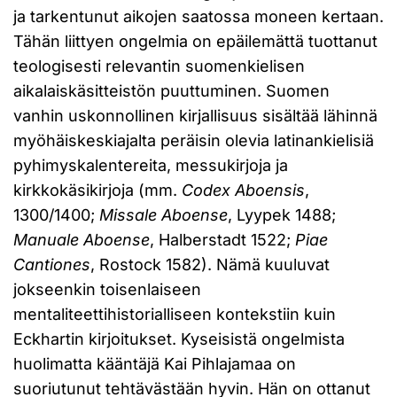
ja tarkentunut aikojen saatossa moneen kertaan.
Tähän liittyen ongelmia on epäilemättä tuottanut
teologisesti relevantin suomenkielisen
aikalaiskäsitteistön puuttuminen. Suomen
vanhin uskonnollinen kirjallisuus sisältää lähinnä
myöhäiskeskiajalta peräisin olevia latinankielisiä
pyhimyskalentereita, messukirjoja ja
kirkkokäsikirjoja (mm.
Codex Aboensis
,
1300/1400;
Missale Aboense
, Lyypek 1488;
Manuale Aboense
, Halberstadt 1522;
Piae
Cantiones
, Rostock 1582). Nämä kuuluvat
jokseenkin toisenlaiseen
mentaliteettihistorialliseen kontekstiin kuin
Eckhartin kirjoitukset. Kyseisistä ongelmista
huolimatta kääntäjä Kai Pihlajamaa on
suoriutunut tehtävästään hyvin. Hän on ottanut