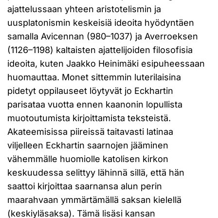
ajattelussaan yhteen aristotelismin ja
uusplatonismin keskeisiä ideoita hyödyntäen
samalla Avicennan (980–1037) ja Averroeksen
(1126–1198) kaltaisten ajattelijoiden filosofisia
ideoita, kuten Jaakko Heinimäki esipuheessaan
huomauttaa. Monet sittemmin luterilaisina
pidetyt oppilauseet löytyvät jo Eckhartin
parisataa vuotta ennen kaanonin lopullista
muotoutumista kirjoittamista teksteistä.
Akateemisissa piireissä taitavasti latinaa
viljelleen Eckhartin saarnojen jääminen
vähemmälle huomiolle katolisen kirkon
keskuudessa selittyy lähinnä sillä, että hän
saattoi kirjoittaa saarnansa alun perin
maarahvaan ymmärtämällä saksan kielellä
(keskiyläsaksa). Tämä lisäsi kansan