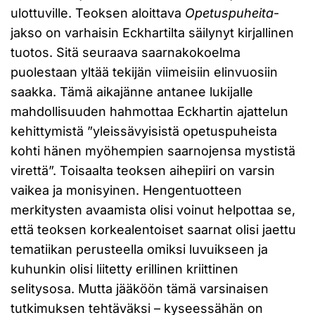
ulottuville. Teoksen aloittava
Opetuspuheita
-
jakso on varhaisin Eckhartilta säilynyt kirjallinen
tuotos. Sitä seuraava saarnakokoelma
puolestaan yltää tekijän viimeisiin elinvuosiin
saakka. Tämä aikajänne antanee lukijalle
mahdollisuuden hahmottaa Eckhartin ajattelun
kehittymistä ”yleissävyisistä opetuspuheista
kohti hänen myöhempien saarnojensa mystistä
virettä”. Toisaalta teoksen aihepiiri on varsin
vaikea ja monisyinen. Hengentuotteen
merkitysten avaamista olisi voinut helpottaa se,
että teoksen korkealentoiset saarnat olisi jaettu
tematiikan perusteella omiksi luvuikseen ja
kuhunkin olisi liitetty erillinen kriittinen
selitysosa. Mutta jääköön tämä varsinaisen
tutkimuksen tehtäväksi – kyseessähän on