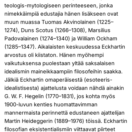
teologis-mytologiseen perinteeseen, jonka
nimekkäimpiä edustajia hänen lisäkseen ovat
muun muassa Tuomas Akvinolainen (1225–
1274), Duns Scotus (1266–1308), Marsilius
Padovalainen (1274–1340) ja William Ockham
(1285–1347). Aikalaisten keskuudessa Eckhartin
arvostus oli kiistaton. Hänen myöhempi
vaikutuksensa puolestaan yltää saksalaisen
idealismin maineikkaampiin filosofeihin saakka.
Jälkiä Eckhartin omaperäisestä (esoteeris-
idealistisesta) ajattelusta voidaan nähdä ainakin
G. W. F. Hegelin (1770–1831), jos kohta myös
1900-luvun kenties huomattavimman
mannermaista perinnettä edustaneen ajattelijan
Martin Heideggerin (1889–1976) töissä. Eckhartin
filosofian eksistentialismiin viittaavat piirteet