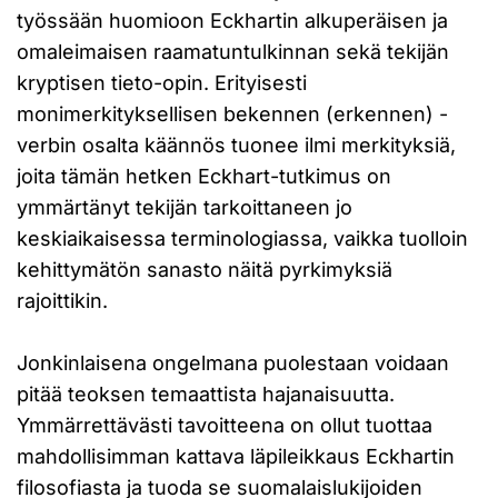
työssään huomioon Eckhartin alkuperäisen ja
omaleimaisen raamatuntulkinnan sekä tekijän
kryptisen tieto-opin. Erityisesti
monimerkityksellisen bekennen (erkennen) -
verbin osalta käännös tuonee ilmi merkityksiä,
joita tämän hetken Eckhart-tutkimus on
ymmärtänyt tekijän tarkoittaneen jo
keskiaikaisessa terminologiassa, vaikka tuolloin
kehittymätön sanasto näitä pyrkimyksiä
rajoittikin.
Jonkinlaisena ongelmana puolestaan voidaan
pitää teoksen temaattista hajanaisuutta.
Ymmärrettävästi tavoitteena on ollut tuottaa
mahdollisimman kattava läpileikkaus Eckhartin
filosofiasta ja tuoda se suomalaislukijoiden