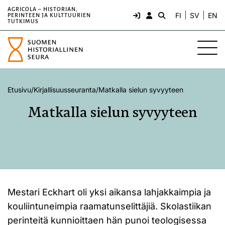
AGRICOLA – HISTORIAN,
FI
SV
EN
PERINTEEN JA KULTTUURIEN
TUTKIMUS
Etusivu
/
Kirjallisuusseuranta
/
Matkalla sielun syvyyteen
Matkalla sielun syvyyteen
Mestari Eckhart oli yksi aikansa lahjakkaimpia ja
kouliintuneimpia raamatunselittäjiä. Skolastiikan
perinteitä kunnioittaen hän punoi teologisessa