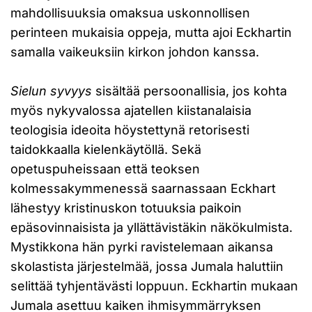
mahdollisuuksia omaksua uskonnollisen
perinteen mukaisia oppeja, mutta ajoi Eckhartin
samalla vaikeuksiin kirkon johdon kanssa.
Sielun syvyys
sisältää persoonallisia, jos kohta
myös nykyvalossa ajatellen kiistanalaisia
teologisia ideoita höystettynä retorisesti
taidokkaalla kielenkäytöllä. Sekä
opetuspuheissaan että teoksen
kolmessakymmenessä saarnassaan Eckhart
lähestyy kristinuskon totuuksia paikoin
epäsovinnaisista ja yllättävistäkin näkökulmista.
Mystikkona hän pyrki ravistelemaan aikansa
skolastista järjestelmää, jossa Jumala haluttiin
selittää tyhjentävästi loppuun. Eckhartin mukaan
Jumala asettuu kaiken ihmisymmärryksen