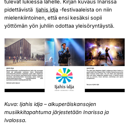
tulevat lukiessa lähelle. Kirjan kuvaus Inarissa
pidettävistä
Ijahis idja
-festivaaleista on niin
mielenkiintoinen, että ensi kesäksi sopii
yöttömän yön juhliin odottaa yleisöryntäystä.
Kuva: Ijahis idja – alkuperäiskansojen
musiikkitapahtuma järjestetään Inarissa ja
Ivalossa.