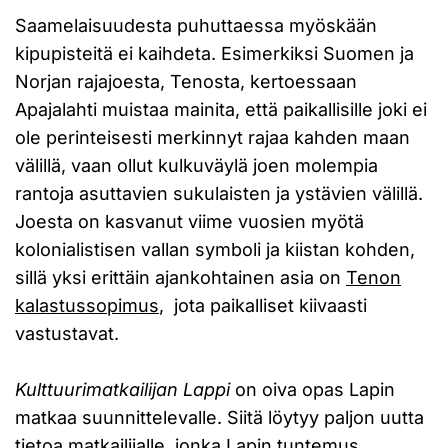
Saamelaisuudesta puhuttaessa myöskään
kipupisteitä ei kaihdeta. Esimerkiksi Suomen ja
Norjan rajajoesta, Tenosta, kertoessaan
Apajalahti muistaa mainita, että paikallisille joki ei
ole perinteisesti merkinnyt rajaa kahden maan
välillä, vaan ollut kulkuväylä joen molempia
rantoja asuttavien sukulaisten ja ystävien välillä.
Joesta on kasvanut viime vuosien myötä
kolonialistisen vallan symboli ja kiistan kohden,
sillä yksi erittäin ajankohtainen asia on
Tenon
kalastussopimus
, jota paikalliset kiivaasti
vastustavat.
Kulttuurimatkailijan Lappi
on oiva opas Lapin
matkaa suunnittelevalle. Siitä löytyy paljon uutta
tietoa matkailijalle, jonka Lapin tuntemus