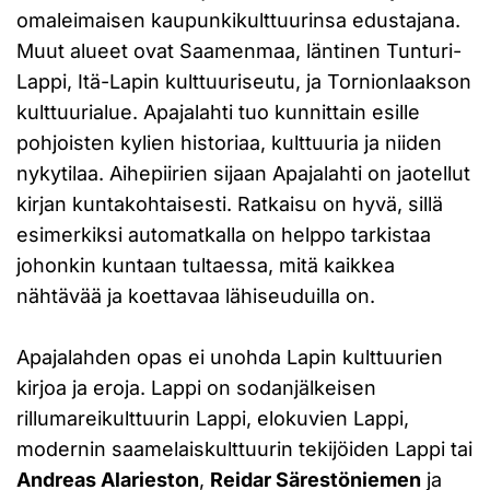
omaleimaisen kaupunkikulttuurinsa edustajana.
Muut alueet ovat Saamenmaa, läntinen Tunturi-
Lappi, Itä-Lapin kulttuuriseutu, ja Tornionlaakson
kulttuurialue. Apajalahti tuo kunnittain esille
pohjoisten kylien historiaa, kulttuuria ja niiden
nykytilaa. Aihepiirien sijaan Apajalahti on jaotellut
kirjan kuntakohtaisesti. Ratkaisu on hyvä, sillä
esimerkiksi automatkalla on helppo tarkistaa
johonkin kuntaan tultaessa, mitä kaikkea
nähtävää ja koettavaa lähiseuduilla on.
Apajalahden opas ei unohda Lapin kulttuurien
kirjoa ja eroja. Lappi on sodanjälkeisen
rillumareikulttuurin Lappi, elokuvien Lappi,
modernin saamelaiskulttuurin tekijöiden Lappi tai
Andreas Alarieston
,
Reidar Särestöniemen
ja