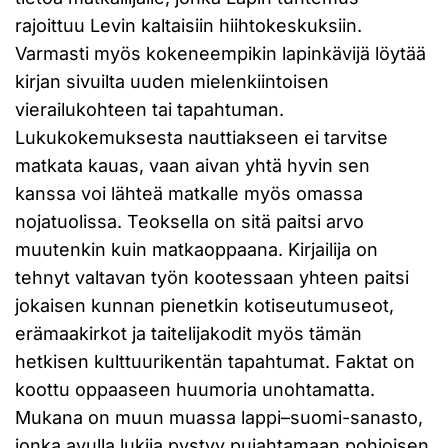
rajoittuu Levin kaltaisiin hiihtokeskuksiin.
Varmasti myös kokeneempikin lapinkävijä löytää
kirjan sivuilta uuden mielenkiintoisen
vierailukohteen tai tapahtuman.
Lukukokemuksesta nauttiakseen ei tarvitse
matkata kauas, vaan aivan yhtä hyvin sen
kanssa voi lähteä matkalle myös omassa
nojatuolissa. Teoksella on sitä paitsi arvo
muutenkin kuin matkaoppaana. Kirjailija on
tehnyt valtavan työn kootessaan yhteen paitsi
jokaisen kunnan pienetkin kotiseutumuseot,
erämaakirkot ja taitelijakodit myös tämän
hetkisen kulttuurikentän tapahtumat. Faktat on
koottu oppaaseen huumoria unohtamatta.
Mukana on muun muassa lappi–suomi-sanasto,
jonka avulla lukija pystyy pujahtamaan pohjoisen