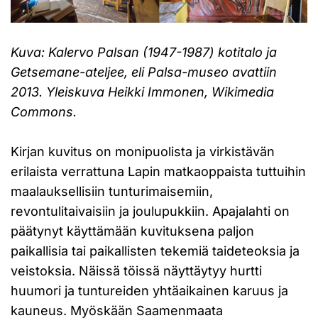
Kuva: Kalervo Palsan (1947-1987) kotitalo ja
Getsemane-ateljee, eli Palsa-museo avattiin
2013. Yleiskuva Heikki Immonen, Wikimedia
Commons.
Kirjan kuvitus on monipuolista ja virkistävän
erilaista verrattuna Lapin matkaoppaista tuttuihin
maalauksellisiin tunturimaisemiin,
revontulitaivaisiin ja joulupukkiin. Apajalahti on
päätynyt käyttämään kuvituksena paljon
paikallisia tai paikallisten tekemiä taideteoksia ja
veistoksia. Näissä töissä näyttäytyy hurtti
huumori ja tuntureiden yhtäaikainen karuus ja
kauneus. Myöskään Saamenmaata