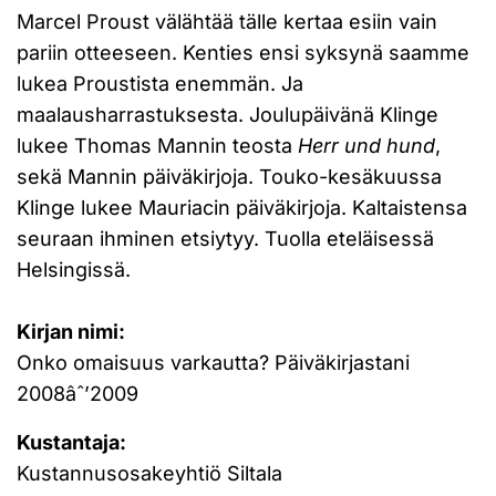
Marcel Proust välähtää tälle kertaa esiin vain
pariin otteeseen. Kenties ensi syksynä saamme
lukea Proustista enemmän. Ja
maalausharrastuksesta. Joulupäivänä Klinge
lukee Thomas Mannin teosta
Herr und hund
,
sekä Mannin päiväkirjoja. Touko-kesäkuussa
Klinge lukee Mauriacin päiväkirjoja. Kaltaistensa
seuraan ihminen etsiytyy. Tuolla eteläisessä
Helsingissä.
Kirjan nimi:
Onko omaisuus varkautta? Päiväkirjastani
2008âˆ’2009
Kustantaja:
Kustannusosakeyhtiö Siltala