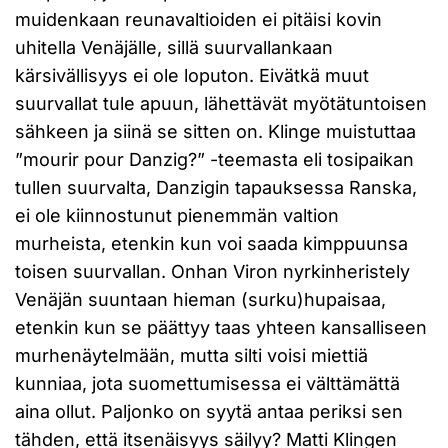
muidenkaan reunavaltioiden ei pitäisi kovin
uhitella Venäjälle, sillä suurvallankaan
kärsivällisyys ei ole loputon. Eivätkä muut
suurvallat tule apuun, lähettävät myötätuntoisen
sähkeen ja siinä se sitten on. Klinge muistuttaa
”mourir pour Danzig?” -teemasta eli tosipaikan
tullen suurvalta, Danzigin tapauksessa Ranska,
ei ole kiinnostunut pienemmän valtion
murheista, etenkin kun voi saada kimppuunsa
toisen suurvallan. Onhan Viron nyrkinheristely
Venäjän suuntaan hieman (surku)hupaisaa,
etenkin kun se päättyy taas yhteen kansalliseen
murhenäytelmään, mutta silti voisi miettiä
kunniaa, jota suomettumisessa ei välttämättä
aina ollut. Paljonko on syytä antaa periksi sen
tähden, että itsenäisyys säilyy? Matti Klingen