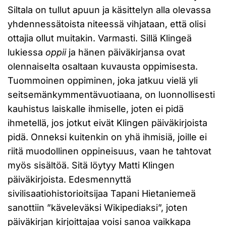
Siltala on tullut apuun ja käsittelyn alla olevassa
yhdennessätoista niteessä vihjataan, että olisi
ottajia ollut muitakin. Varmasti. Sillä Klingeä
lukiessa
oppii
ja hänen päiväkirjansa ovat
olennaiselta osaltaan kuvausta oppimisesta.
Tuommoinen oppiminen, joka jatkuu vielä yli
seitsemänkymmentävuotiaana, on luonnollisesti
kauhistus laiskalle ihmiselle, joten ei pidä
ihmetellä, jos jotkut eivät Klingen päiväkirjoista
pidä. Onneksi kuitenkin on yhä ihmisiä, joille ei
riitä muodollinen oppineisuus, vaan he tahtovat
myös sisältöä. Sitä löytyy Matti Klingen
päiväkirjoista. Edesmennyttä
sivilisaatiohistorioitsijaa Tapani Hietaniemeä
sanottiin ”käveleväksi Wikipediaksi”, joten
päiväkirjan kirjoittajaa voisi sanoa vaikkapa