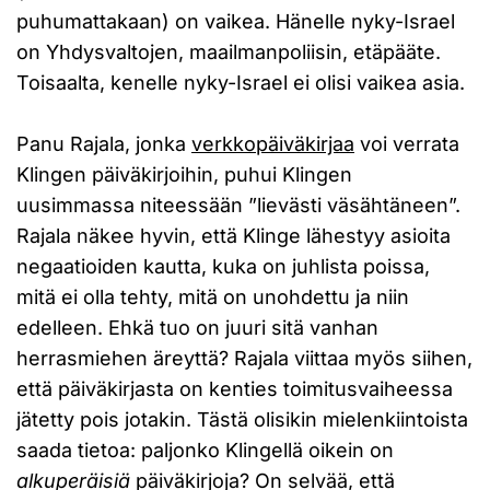
puhumattakaan) on vaikea. Hänelle nyky-Israel
on Yhdysvaltojen, maailmanpoliisin, etäpääte.
Toisaalta, kenelle nyky-Israel ei olisi vaikea asia.
Panu Rajala, jonka
verkkopäiväkirjaa
voi verrata
Klingen päiväkirjoihin, puhui Klingen
uusimmassa niteessään ”lievästi väsähtäneen”.
Rajala näkee hyvin, että Klinge lähestyy asioita
negaatioiden kautta, kuka on juhlista poissa,
mitä ei olla tehty, mitä on unohdettu ja niin
edelleen. Ehkä tuo on juuri sitä vanhan
herrasmiehen äreyttä? Rajala viittaa myös siihen,
että päiväkirjasta on kenties toimitusvaiheessa
jätetty pois jotakin. Tästä olisikin mielenkiintoista
saada tietoa: paljonko Klingellä oikein on
alkuperäisiä
päiväkirjoja? On selvää, että