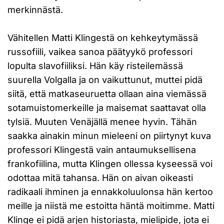
merkinnästä.
Vähitellen Matti Klingestä on kehkeytymässä
russofiili, vaikea sanoa päätyykö professori
lopulta slavofiiliksi. Hän käy risteilemässä
suurella Volgalla ja on vaikuttunut, muttei pidä
siitä, että matkaseuruetta ollaan aina viemässä
sotamuistomerkeille ja maisemat saattavat olla
tylsiä. Muuten Venäjällä menee hyvin. Tähän
saakka ainakin minun mieleeni on piirtynyt kuva
professori Klingestä vain antaumuksellisena
frankofiilina, mutta Klingen ollessa kyseessä voi
odottaa mitä tahansa. Hän on aivan oikeasti
radikaali ihminen ja ennakkoluulonsa hän kertoo
meille ja niistä me estoitta häntä moitimme. Matti
Klinge ei pidä arjen historiasta, mielipide, jota ei