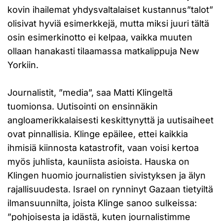
kovin ihailemat yhdysvaltalaiset kustannus”talot”
olisivat hyviä esimerkkejä, mutta miksi juuri tältä
osin esimerkinotto ei kelpaa, vaikka muuten
ollaan hanakasti tilaamassa matkalippuja New
Yorkiin.
Journalistit, ”media”, saa Matti Klingeltä
tuomionsa. Uutisointi on ensinnäkin
angloamerikkalaisesti keskittynyttä ja uutisaiheet
ovat pinnallisia. Klinge epäilee, ettei kaikkia
ihmisiä kiinnosta katastrofit, vaan voisi kertoa
myös juhlista, kauniista asioista. Hauska on
Klingen huomio journalistien sivistyksen ja älyn
rajallisuudesta. Israel on rynninyt Gazaan tietyiltä
ilmansuunnilta, joista Klinge sanoo sulkeissa:
”pohjoisesta ja idästä, kuten journalistimme