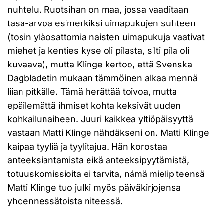
nuhtelu. Ruotsihan on maa, jossa vaaditaan
tasa-arvoa esimerkiksi uimapukujen suhteen
(tosin yläosattomia naisten uimapukuja vaativat
miehet ja kenties kyse oli pilasta, silti pila oli
kuvaava), mutta Klinge kertoo, että Svenska
Dagbladetin mukaan tämmöinen alkaa mennä
liian pitkälle. Tämä herättää toivoa, mutta
epäilemättä ihmiset kohta keksivät uuden
kohkailunaiheen. Juuri kaikkea yltiöpäisyyttä
vastaan Matti Klinge nähdäkseni on. Matti Klinge
kaipaa tyyliä ja tyylitajua. Hän korostaa
anteeksiantamista eikä anteeksipyytämistä,
totuuskomissioita ei tarvita, nämä mielipiteensä
Matti Klinge tuo julki myös päiväkirjojensa
yhdennessätoista niteessä.