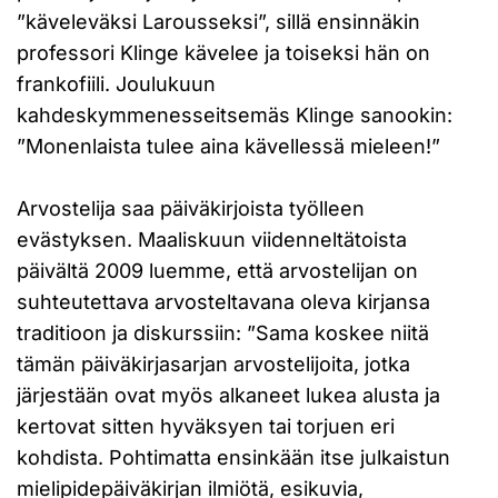
”käveleväksi Larousseksi”, sillä ensinnäkin
professori Klinge kävelee ja toiseksi hän on
frankofiili. Joulukuun
kahdeskymmenesseitsemäs Klinge sanookin:
”Monenlaista tulee aina kävellessä mieleen!”
Arvostelija saa päiväkirjoista työlleen
evästyksen. Maaliskuun viidenneltätoista
päivältä 2009 luemme, että arvostelijan on
suhteutettava arvosteltavana oleva kirjansa
traditioon ja diskurssiin: ”Sama koskee niitä
tämän päiväkirjasarjan arvostelijoita, jotka
järjestään ovat myös alkaneet lukea alusta ja
kertovat sitten hyväksyen tai torjuen eri
kohdista. Pohtimatta ensinkään itse julkaistun
mielipidepäiväkirjan ilmiötä, esikuvia,