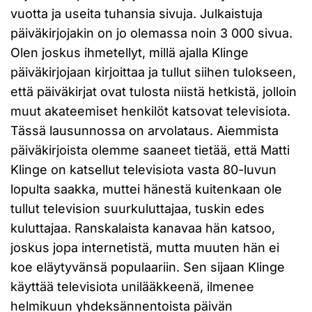
vuotta ja useita tuhansia sivuja. Julkaistuja
päiväkirjojakin on jo olemassa noin 3 000 sivua.
Olen joskus ihmetellyt, millä ajalla Klinge
päiväkirjojaan kirjoittaa ja tullut siihen tulokseen,
että päiväkirjat ovat tulosta niistä hetkistä, jolloin
muut akateemiset henkilöt katsovat televisiota.
Tässä lausunnossa on arvolataus. Aiemmista
päiväkirjoista olemme saaneet tietää, että Matti
Klinge on katsellut televisiota vasta 80-luvun
lopulta saakka, muttei hänestä kuitenkaan ole
tullut television suurkuluttajaa, tuskin edes
kuluttajaa. Ranskalaista kanavaa hän katsoo,
joskus jopa internetistä, mutta muuten hän ei
koe eläytyvänsä populaariin. Sen sijaan Klinge
käyttää televisiota unilääkkeenä, ilmenee
helmikuun yhdeksännentoista päivän