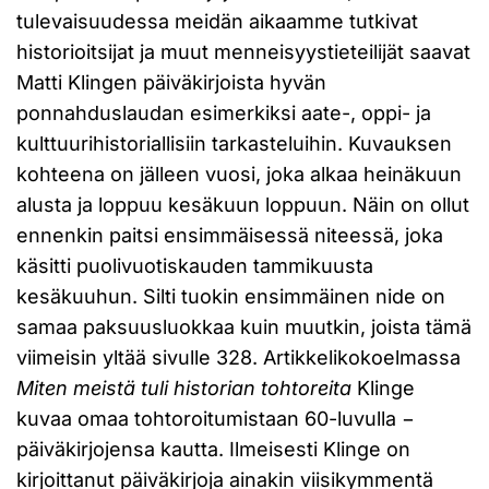
tulevaisuudessa meidän aikaamme tutkivat
historioitsijat ja muut menneisyystieteilijät saavat
Matti Klingen päiväkirjoista hyvän
ponnahduslaudan esimerkiksi aate-, oppi- ja
kulttuurihistoriallisiin tarkasteluihin. Kuvauksen
kohteena on jälleen vuosi, joka alkaa heinäkuun
alusta ja loppuu kesäkuun loppuun. Näin on ollut
ennenkin paitsi ensimmäisessä niteessä, joka
käsitti puolivuotiskauden tammikuusta
kesäkuuhun. Silti tuokin ensimmäinen nide on
samaa paksuusluokkaa kuin muutkin, joista tämä
viimeisin yltää sivulle 328. Artikkelikokoelmassa
Miten meistä tuli historian tohtoreita
Klinge
kuvaa omaa tohtoroitumistaan 60-luvulla −
päiväkirjojensa kautta. Ilmeisesti Klinge on
kirjoittanut päiväkirjoja ainakin viisikymmentä