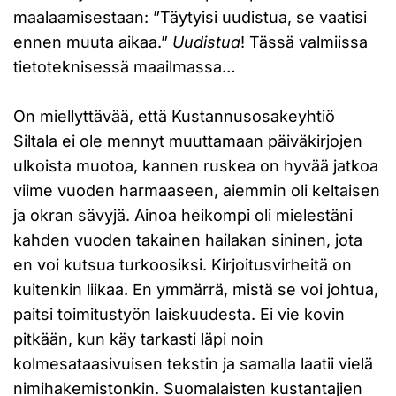
maalaamisestaan: ”Täytyisi uudistua, se vaatisi
ennen muuta aikaa.”
Uudistua
! Tässä valmiissa
tietoteknisessä maailmassa…
On miellyttävää, että Kustannusosakeyhtiö
Siltala ei ole mennyt muuttamaan päiväkirjojen
ulkoista muotoa, kannen ruskea on hyvää jatkoa
viime vuoden harmaaseen, aiemmin oli keltaisen
ja okran sävyjä. Ainoa heikompi oli mielestäni
kahden vuoden takainen hailakan sininen, jota
en voi kutsua turkoosiksi. Kirjoitusvirheitä on
kuitenkin liikaa. En ymmärrä, mistä se voi johtua,
paitsi toimitustyön laiskuudesta. Ei vie kovin
pitkään, kun käy tarkasti läpi noin
kolmesataasivuisen tekstin ja samalla laatii vielä
nimihakemistonkin. Suomalaisten kustantajien