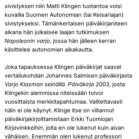
sivistyksen
niin Matti Klingen tuotantoa voisi
kuvailla Suomen Autonomian (tai Keisariajan)
sivistykseksi. Tämänkertaisen päiväkirjaniteen
aikana hän julkaisee laajan tutkimuksen
Napoleonin varjo
, jossa hän jälleen kerran
käsittelee autonomian aikakautta.
Joka tapauksessa Klingen päiväkirjat saavat
vertailukohdan Johannes Salmisen päiväkirjasta
Varjo Kiasman seinällä. Päiväkirja 2003
, josta
Klingekin aiemmissa niteissään toivoi
vuosittaista merkkitapahtumaa. Valitettavasti
näin ei ole käynyt. Klinge itse on viitannut
päiväkirjakirjoittamistaan Erkki Tuomiojan
Kirjavinkkeihin
, joita en ole lukenut kuin aivan
vähäisen. Enemmän olen lukenut professori