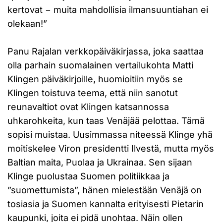
kertovat − muita mahdollisia ilmansuuntiahan ei
olekaan!”
Panu Rajalan verkkopäiväkirjassa, joka saattaa
olla parhain suomalainen vertailukohta Matti
Klingen päiväkirjoille, huomioitiin myös se
Klingen toistuva teema, että niin sanotut
reunavaltiot ovat Klingen katsannossa
uhkarohkeita, kun taas Venäjää pelottaa. Tämä
sopisi muistaa. Uusimmassa niteessä Klinge yhä
moitiskelee Viron presidentti Ilvestä, mutta myös
Baltian maita, Puolaa ja Ukrainaa. Sen sijaan
Klinge puolustaa Suomen politiikkaa ja
”suomettumista”, hänen mielestään Venäjä on
tosiasia ja Suomen kannalta erityisesti Pietarin
kaupunki, joita ei pidä unohtaa. Näin ollen