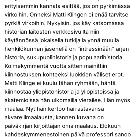
erityisemmin kannata esittää, jos on pyrkimässä
virkoihin. Onneksi Matti Klingen ei enää tarvitse
pyrkiä virkoihin. Nykyisin, jos käy katsomassa
historian laitosten verkkosivuilta niin
käytännössä jokaisella tutkijalla ynnä muulla
henkilökunnan jäsenellä on ”intressinään” arjen
historia, sukupuolihistoria ja populaarihistoria.
Kolmekymmentä vuotta sitten mainittiin
kiinnostuksen kohteeksi luokkien väliset erot.
Matti Klinge ei kuulu tähän ryhmään, häntä
kiinnostaa yliopistohistoria ja yliopistoissa ja
akatemioissa hän ulkomailla vierailee. Hän myös
maalaa. Nyt hän kertoo harrastavansa
akvarellimaalausta, kannen kuvana on
päiväkirjan kirjoittajan oma maalaus. Elokuun
kahdeskymmenestoinen päivä professori sanoo