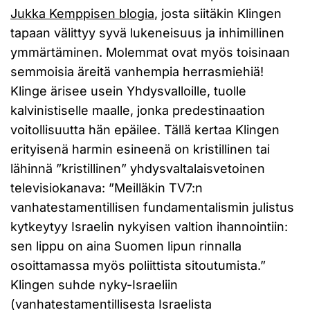
Jukka Kemppisen blogia
, josta siitäkin Klingen
tapaan välittyy syvä lukeneisuus ja inhimillinen
ymmärtäminen. Molemmat ovat myös toisinaan
semmoisia äreitä vanhempia herrasmiehiä!
Klinge ärisee usein Yhdysvalloille, tuolle
kalvinistiselle maalle, jonka predestinaation
voitollisuutta hän epäilee. Tällä kertaa Klingen
erityisenä harmin esineenä on kristillinen tai
lähinnä ”kristillinen” yhdysvaltalaisvetoinen
televisiokanava: ”Meilläkin TV7:n
vanhatestamentillisen fundamentalismin julistus
kytkeytyy Israelin nykyisen valtion ihannointiin:
sen lippu on aina Suomen lipun rinnalla
osoittamassa myös poliittista sitoutumista.”
Klingen suhde nyky-Israeliin
(vanhatestamentillisesta Israelista