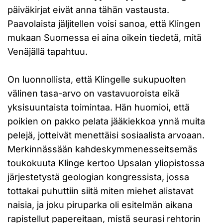
päiväkirjat eivät anna tähän vastausta.
Paavolaista jäljitellen voisi sanoa, että Klingen
mukaan Suomessa ei aina oikein tiedetä, mitä
Venäjällä tapahtuu.
On luonnollista, että Klingelle sukupuolten
välinen tasa-arvo on vastavuoroista eikä
yksisuuntaista toimintaa. Hän huomioi, että
poikien on pakko pelata jääkiekkoa ynnä muita
pelejä, jotteivät menettäisi sosiaalista arvoaan.
Merkinnässään kahdeskymmenesseitsemäs
toukokuuta Klinge kertoo Upsalan yliopistossa
järjestetystä geologian kongressista, jossa
tottakai puhuttiin siitä miten miehet alistavat
naisia, ja joku piruparka oli esitelmän aikana
rapistellut papereitaan, mistä seurasi rehtorin