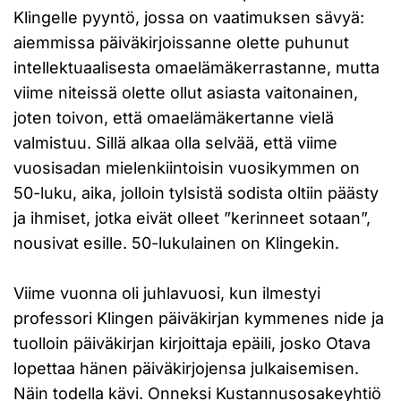
Klingelle pyyntö, jossa on vaatimuksen sävyä:
aiemmissa päiväkirjoissanne olette puhunut
intellektuaalisesta omaelämäkerrastanne, mutta
viime niteissä olette ollut asiasta vaitonainen,
joten toivon, että omaelämäkertanne vielä
valmistuu. Sillä alkaa olla selvää, että viime
vuosisadan mielenkiintoisin vuosikymmen on
50-luku, aika, jolloin tylsistä sodista oltiin päästy
ja ihmiset, jotka eivät olleet ”kerinneet sotaan”,
nousivat esille. 50-lukulainen on Klingekin.
Viime vuonna oli juhlavuosi, kun ilmestyi
professori Klingen päiväkirjan kymmenes nide ja
tuolloin päiväkirjan kirjoittaja epäili, josko Otava
lopettaa hänen päiväkirjojensa julkaisemisen.
Näin todella kävi. Onneksi Kustannusosakeyhtiö