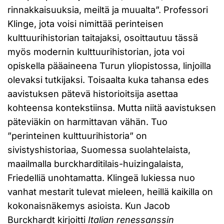
rinnakkaisuuksia, meiltä ja muualta”. Professori
Klinge, jota voisi nimittää perinteisen
kulttuurihistorian taitajaksi, osoittautuu tässä
myös modernin kulttuurihistorian, jota voi
opiskella pääaineena Turun yliopistossa, linjoilla
olevaksi tutkijaksi. Toisaalta kuka tahansa edes
aavistuksen pätevä historioitsija asettaa
kohteensa kontekstiinsa. Mutta niitä aavistuksen
päteviäkin on harmittavan vähän. Tuo
”perinteinen kulttuurihistoria” on
sivistyshistoriaa, Suomessa suolahtelaista,
maailmalla burckharditilais-huizingalaista,
Friedelliä unohtamatta. Klingeä lukiessa nuo
vanhat mestarit tulevat mieleen, heillä kaikilla on
kokonaisnäkemys asioista. Kun Jacob
Burckhardt kirjoitti
Italian renessanssin