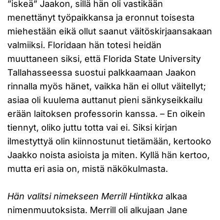
”iskeä” Jaakon, sillä hän oli vastikään
menettänyt työpaikkansa ja eronnut toisesta
miehestään eikä ollut saanut väitöskirjaansakaan
valmiiksi. Floridaan hän totesi heidän
muuttaneen siksi, että Florida State University
Tallahasseessa suostui palkkaamaan Jaakon
rinnalla myös hänet, vaikka hän ei ollut väitellyt;
asiaa oli kuulema auttanut pieni sänkyseikkailu
erään laitoksen professorin kanssa. – En oikein
tiennyt, oliko juttu totta vai ei. Siksi kirjan
ilmestyttyä olin kiinnostunut tietämään, kertooko
Jaakko noista asioista ja miten. Kyllä hän kertoo,
mutta eri asia on, mistä näkökulmasta.
Hän valitsi nimekseen Merrill Hintikka
alkaa
nimenmuutoksista. Merrill oli alkujaan Jane