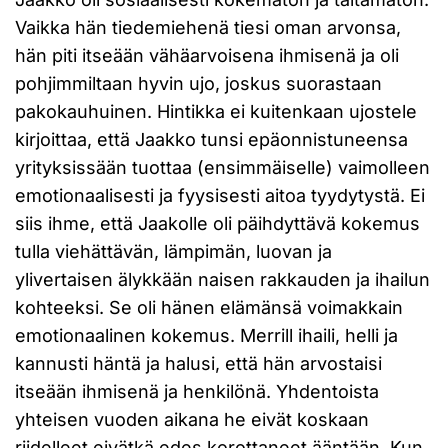
Vaikka hän tiedemiehenä tiesi oman arvonsa,
hän piti itseään vähäarvoisena ihmisenä ja oli
pohjimmiltaan hyvin ujo, joskus suorastaan
pakokauhuinen. Hintikka ei kuitenkaan ujostele
kirjoittaa, että Jaakko tunsi epäonnistuneensa
yrityksissään tuottaa (ensimmäiselle) vaimolleen
emotionaalisesti ja fyysisesti aitoa tyydytystä. Ei
siis ihme, että Jaakolle oli päihdyttävä kokemus
tulla viehättävän, lämpimän, luovan ja
ylivertaisen älykkään naisen rakkauden ja ihailun
kohteeksi. Se oli hänen elämänsä voimakkain
emotionaalinen kokemus. Merrill ihaili, helli ja
kannusti häntä ja halusi, että hän arvostaisi
itseään ihmisenä ja henkilönä. Yhdentoista
yhteisen vuoden aikana he eivät koskaan
riidelleet eivätkä edes korottaneet ääntään. Kun