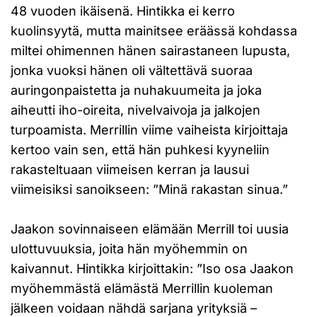
48 vuoden ikäisenä. Hintikka ei kerro
kuolinsyytä, mutta mainitsee eräässä kohdassa
miltei ohimennen hänen sairastaneen lupusta,
jonka vuoksi hänen oli vältettävä suoraa
auringonpaistetta ja nuhakuumeita ja joka
aiheutti iho-oireita, nivelvaivoja ja jalkojen
turpoamista. Merrillin viime vaiheista kirjoittaja
kertoo vain sen, että hän puhkesi kyyneliin
rakasteltuaan viimeisen kerran ja lausui
viimeisiksi sanoikseen: ”Minä rakastan sinua.”
Jaakon sovinnaiseen elämään Merrill toi uusia
ulottuvuuksia, joita hän myöhemmin on
kaivannut. Hintikka kirjoittakin: ”Iso osa Jaakon
myöhemmästä elämästä Merrillin kuoleman
jälkeen voidaan nähdä sarjana yrityksiä –