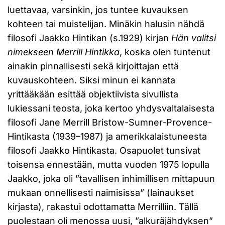
luettavaa, varsinkin, jos tuntee kuvauksen
kohteen tai muistelijan. Minäkin halusin nähdä
filosofi Jaakko Hintikan (s.1929) kirjan
Hän valitsi
nimekseen Merrill Hintikka
, koska olen tuntenut
ainakin pinnallisesti sekä kirjoittajan että
kuvauskohteen. Siksi minun ei kannata
yrittääkään esittää objektiivista sivullista
lukiessani teosta, joka kertoo yhdysvaltalaisesta
filosofi Jane Merrill Bristow-Sumner-Provence-
Hintikasta (1939–1987) ja amerikkalaistuneesta
filosofi Jaakko Hintikasta. Osapuolet tunsivat
toisensa ennestään, mutta vuoden 1975 lopulla
Jaakko, joka oli ”tavallisen inhimillisen mittapuun
mukaan onnellisesti naimisissa” (lainaukset
kirjasta), rakastui odottamatta Merrilliin. Tällä
puolestaan oli menossa uusi, ”alkuräjähdyksen”