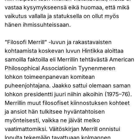
vastaa kysymykseensä eikä huomaa, että mikä
vaikutus vallalla ja statuksella on ollut myös
hänen ihmissuhteissaan.
”Filosofi Merrill” -luvun ja rakastavaisten
kohtaamista koskevan luvun Hintikka aloittaa
samoilla faktoilla eli Merrillin tehtävästä American
Philosophical Associationin Tyynenmeren
lohkon toimeenpanevan komitean
puheenjohtajana. Jaakko sattui olemaan saman
lohkon presidentti juuri niihin aikoihin (1975–76).
Merrillin muut filosofiset kiinnostuksen kohteet
ja ansiot hän tulkitsee hyväntahtoisen
myönteisesti, vaikka ne jäivät melko
vaatimattomiksi. Väitöskirjan Merrill onnistui
lopulta tekemään tavattuaan kolmannen