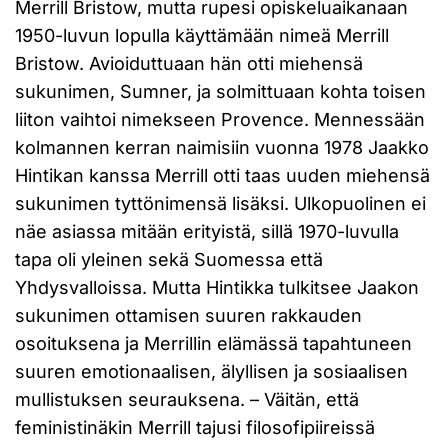
Merrill Bristow, mutta rupesi opiskeluaikanaan
1950-luvun lopulla käyttämään nimeä Merrill
Bristow. Avioiduttuaan hän otti miehensä
sukunimen, Sumner, ja solmittuaan kohta toisen
liiton vaihtoi nimekseen Provence. Mennessään
kolmannen kerran naimisiin vuonna 1978 Jaakko
Hintikan kanssa Merrill otti taas uuden miehensä
sukunimen tyttönimensä lisäksi. Ulkopuolinen ei
näe asiassa mitään erityistä, sillä 1970-luvulla
tapa oli yleinen sekä Suomessa että
Yhdysvalloissa. Mutta Hintikka tulkitsee Jaakon
sukunimen ottamisen suuren rakkauden
osoituksena ja Merrillin elämässä tapahtuneen
suuren emotionaalisen, älyllisen ja sosiaalisen
mullistuksen seurauksena. – Väitän, että
feministinäkin Merrill tajusi filosofipiireissä