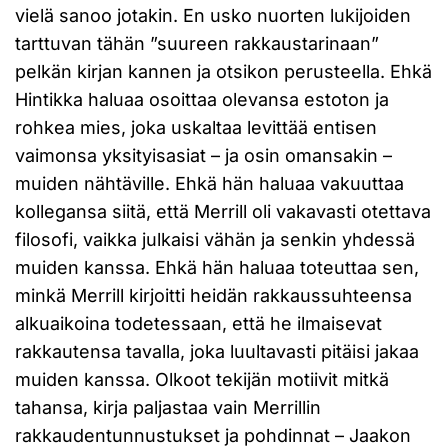
vielä sanoo jotakin. En usko nuorten lukijoiden
tarttuvan tähän ”suureen rakkaustarinaan”
pelkän kirjan kannen ja otsikon perusteella. Ehkä
Hintikka haluaa osoittaa olevansa estoton ja
rohkea mies, joka uskaltaa levittää entisen
vaimonsa yksityisasiat – ja osin omansakin –
muiden nähtäville. Ehkä hän haluaa vakuuttaa
kollegansa siitä, että Merrill oli vakavasti otettava
filosofi, vaikka julkaisi vähän ja senkin yhdessä
muiden kanssa. Ehkä hän haluaa toteuttaa sen,
minkä Merrill kirjoitti heidän rakkaussuhteensa
alkuaikoina todetessaan, että he ilmaisevat
rakkautensa tavalla, joka luultavasti pitäisi jakaa
muiden kanssa. Olkoot tekijän motiivit mitkä
tahansa, kirja paljastaa vain Merrillin
rakkaudentunnustukset ja pohdinnat – Jaakon