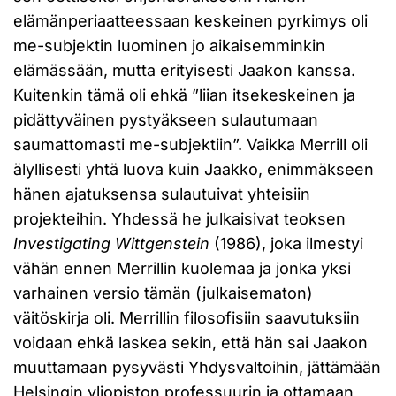
elämänperiaatteessaan keskeinen pyrkimys oli
me-subjektin luominen jo aikaisemminkin
elämässään, mutta erityisesti Jaakon kanssa.
Kuitenkin tämä oli ehkä ”liian itsekeskeinen ja
pidättyväinen pystyäkseen sulautumaan
saumattomasti me-subjektiin”. Vaikka Merrill oli
älyllisesti yhtä luova kuin Jaakko, enimmäkseen
hänen ajatuksensa sulautuivat yhteisiin
projekteihin. Yhdessä he julkaisivat teoksen
Investigating Wittgenstein
(1986), joka ilmestyi
vähän ennen Merrillin kuolemaa ja jonka yksi
varhainen versio tämän (julkaisematon)
väitöskirja oli. Merrillin filosofisiin saavutuksiin
voidaan ehkä laskea sekin, että hän sai Jaakon
muuttamaan pysyvästi Yhdysvaltoihin, jättämään
Helsingin yliopiston professuurin ja ottamaan