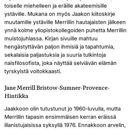
toiselle miehelleen ja eräille akateemisille
ystäville. Mukana on myös Jaakon kiitoskirje
muutamille ystäville Merrillin hautajaisten jälkeen
ynnä kolme yliopistokollegoiden puhetta Merrillin
muistojuhlassa. Kirjan sivuille mahtuu
hengästyttävän paljon ihmisiä ja tapahtumia,
sekalaisia paljastuksia ja suuria tulkintoja
naisfilosofista, joka näyttää selviävän elämän
tyrskyistä voitokkaasti.
Jane Merrill Bristow-Sumner-Provence-
Hintikka
Jaakkoon olin tutustunut jo 1960-luvulla, mutta
Merrillin tapasin ensimmäisen kerran eräissä
illanistujaisissa syksyllä 1976. Ennakkoon arvelin,