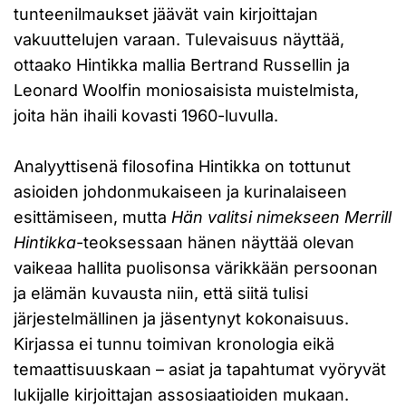
tunteenilmaukset jäävät vain kirjoittajan
vakuuttelujen varaan. Tulevaisuus näyttää,
ottaako Hintikka mallia Bertrand Russellin ja
Leonard Woolfin moniosaisista muistelmista,
joita hän ihaili kovasti 1960-luvulla.
Analyyttisenä filosofina Hintikka on tottunut
asioiden johdonmukaiseen ja kurinalaiseen
esittämiseen, mutta
Hän valitsi nimekseen Merrill
Hintikka
-teoksessaan hänen näyttää olevan
vaikeaa hallita puolisonsa värikkään persoonan
ja elämän kuvausta niin, että siitä tulisi
järjestelmällinen ja jäsentynyt kokonaisuus.
Kirjassa ei tunnu toimivan kronologia eikä
temaattisuuskaan – asiat ja tapahtumat vyöryvät
lukijalle kirjoittajan assosiaatioiden mukaan.