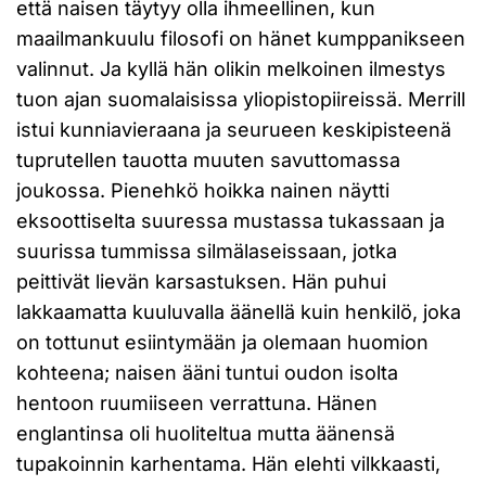
että naisen täytyy olla ihmeellinen, kun
maailmankuulu filosofi on hänet kumppanikseen
valinnut. Ja kyllä hän olikin melkoinen ilmestys
tuon ajan suomalaisissa yliopistopiireissä. Merrill
istui kunniavieraana ja seurueen keskipisteenä
tuprutellen tauotta muuten savuttomassa
joukossa. Pienehkö hoikka nainen näytti
eksoottiselta suuressa mustassa tukassaan ja
suurissa tummissa silmälaseissaan, jotka
peittivät lievän karsastuksen. Hän puhui
lakkaamatta kuuluvalla äänellä kuin henkilö, joka
on tottunut esiintymään ja olemaan huomion
kohteena; naisen ääni tuntui oudon isolta
hentoon ruumiiseen verrattuna. Hänen
englantinsa oli huoliteltua mutta äänensä
tupakoinnin karhentama. Hän elehti vilkkaasti,