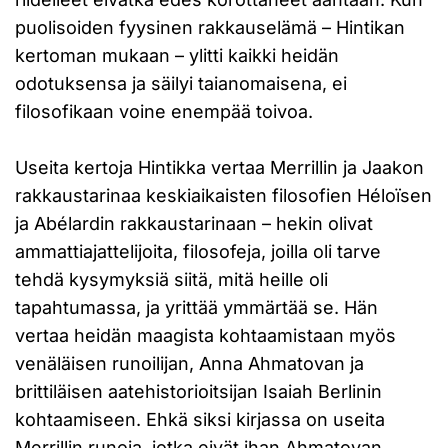
puolisoiden fyysinen rakkauselämä – Hintikan
kertoman mukaan – ylitti kaikki heidän
odotuksensa ja säilyi taianomaisena, ei
filosofikaan voine enempää toivoa.
Useita kertoja Hintikka vertaa Merrillin ja Jaakon
rakkaustarinaa keskiaikaisten filosofien Héloïsen
ja Abélardin rakkaustarinaan – hekin olivat
ammattiajattelijoita, filosofeja, joilla oli tarve
tehdä kysymyksiä siitä, mitä heille oli
tapahtumassa, ja yrittää ymmärtää se. Hän
vertaa heidän maagista kohtaamistaan myös
venäläisen runoilijan, Anna Ahmatovan ja
brittiläisen aatehistorioitsijan Isaiah Berlinin
kohtaamiseen. Ehkä siksi kirjassa on useita
Merrillin runoja, jotka eivät ihan Ahmatovan