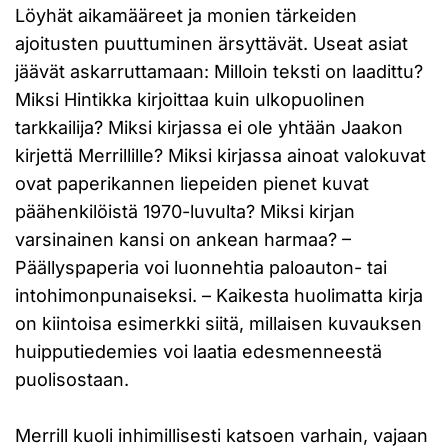
Löyhät aikamääreet ja monien tärkeiden
ajoitusten puuttuminen ärsyttävät. Useat asiat
jäävät askarruttamaan: Milloin teksti on laadittu?
Miksi Hintikka kirjoittaa kuin ulkopuolinen
tarkkailija? Miksi kirjassa ei ole yhtään Jaakon
kirjettä Merrillille? Miksi kirjassa ainoat valokuvat
ovat paperikannen liepeiden pienet kuvat
päähenkilöistä 1970-luvulta? Miksi kirjan
varsinainen kansi on ankean harmaa? –
Päällyspaperia voi luonnehtia paloauton- tai
intohimonpunaiseksi. – Kaikesta huolimatta kirja
on kiintoisa esimerkki siitä, millaisen kuvauksen
huipputiedemies voi laatia edesmenneestä
puolisostaan.
Merrill kuoli inhimillisesti katsoen varhain, vajaan