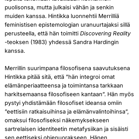
puolisonsa, mutta julkaisi vähän ja senkin
muiden kanssa. Hintikka luonnehtii Merrilliä
feministisen epistemologian uranuurtajaksi sillä
perusteella, että hän toimitti
Discovering Reality
-teoksen (1983) yhdessä Sandra Hardingin
kanssa.
Merrillin suurimpana filosofisena saavutuksena
Hintikka pitää sitä, että ”hän integroi omat
elämänperiaatteensa ja toimintansa tarkkaan
harkitsemaansa filosofiseen kantaan”. Hän myös
pystyi yhdistämään filosofiset ideansa omiin
”eettisiin ratkaisuihinsa ja elämänvalintoihinsa”,
omaksui filosofiseksi näkemyksekseen
sartrelaisen identiteetin metafysiikan ja sisäisti
sen eettiseksi ohjenuorakseen. Hänen