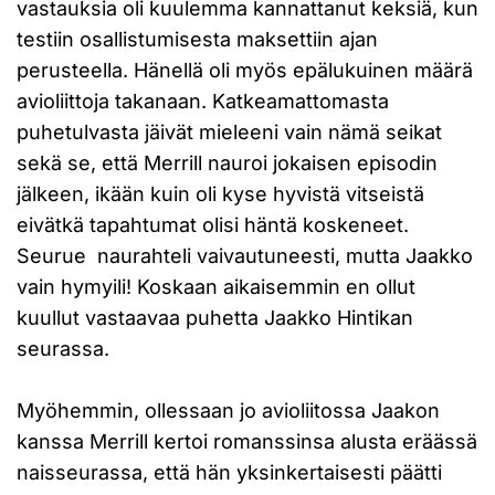
vastauksia oli kuulemma kannattanut keksiä, kun
testiin osallistumisesta maksettiin ajan
perusteella. Hänellä oli myös epälukuinen määrä
avioliittoja takanaan. Katkeamattomasta
puhetulvasta jäivät mieleeni vain nämä seikat
sekä se, että Merrill nauroi jokaisen episodin
jälkeen, ikään kuin oli kyse hyvistä vitseistä
eivätkä tapahtumat olisi häntä koskeneet.
Seurue naurahteli vaivautuneesti, mutta Jaakko
vain hymyili! Koskaan aikaisemmin en ollut
kuullut vastaavaa puhetta Jaakko Hintikan
seurassa.
Myöhemmin, ollessaan jo avioliitossa Jaakon
kanssa Merrill kertoi romanssinsa alusta eräässä
naisseurassa, että hän yksinkertaisesti päätti