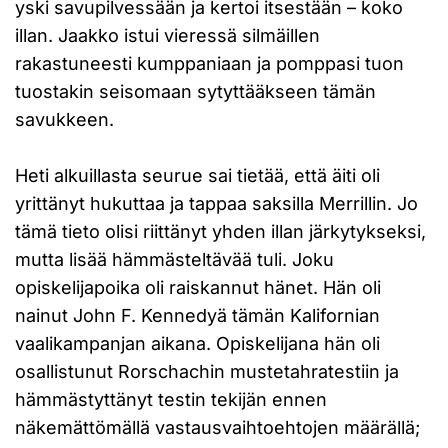
yski savupilvessään ja kertoi itsestään – koko
illan. Jaakko istui vieressä silmäillen
rakastuneesti kumppaniaan ja pomppasi tuon
tuostakin seisomaan sytyttääkseen tämän
savukkeen.
Heti alkuillasta seurue sai tietää, että äiti oli
yrittänyt hukuttaa ja tappaa saksilla Merrillin. Jo
tämä tieto olisi riittänyt yhden illan järkytykseksi,
mutta lisää hämmästeltävää tuli. Joku
opiskelijapoika oli raiskannut hänet. Hän oli
nainut John F. Kennedyä tämän Kalifornian
vaalikampanjan aikana. Opiskelijana hän oli
osallistunut Rorschachin mustetahratestiin ja
hämmästyttänyt testin tekijän ennen
näkemättömällä vastausvaihtoehtojen määrällä;