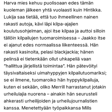
Harva mies kehuu puolisoaan edes tämän
kuoleman jälkeen yhtä vuolaasti kuin Hintikka.
Lukija saa tietää, että tuo ihmeellinen nainen
rakasti autoja, kävi läpi kilpa-ajajien
koulutusohjelman, ajoi itse kilpaa ja auttoi silloin
tällöin kilpailujen tuomaroimisessa – Jaakko itse
ei ajanut edes normaalissa liikenteessä. Hän
rakasti kasinoita, pelasi blackjackia; hänen
pelinsä ei tietenkään ollut uhkapeliä vaan
”hallittua järjellistä toimintaa”. Hän pätevöityi
täysivaltaiseksi uimahyppyjen kilpailutuomariksi;
se ei ilmene, tuomaroiko hän hyppykilpailuja,
kuten ei sekään, oliko Merrill harrastanut jotakin
urheilulajia nuorena – ainakin hän seurusteli
ahkerasti urheilijoiden ja urheilujournalistien
kanssa. Menetettyään työpaikkansa Mills