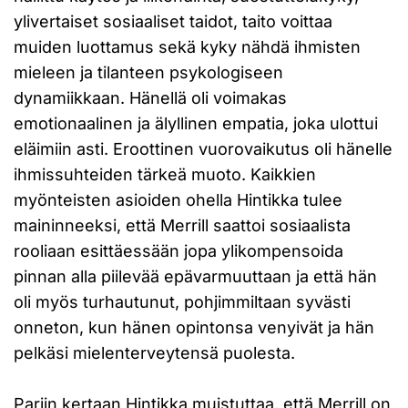
ylivertaiset sosiaaliset taidot, taito voittaa
muiden luottamus sekä kyky nähdä ihmisten
mieleen ja tilanteen psykologiseen
dynamiikkaan. Hänellä oli voimakas
emotionaalinen ja älyllinen empatia, joka ulottui
eläimiin asti. Eroottinen vuorovaikutus oli hänelle
ihmissuhteiden tärkeä muoto. Kaikkien
myönteisten asioiden ohella Hintikka tulee
maininneeksi, että Merrill saattoi sosiaalista
rooliaan esittäessään jopa ylikompensoida
pinnan alla piilevää epävarmuuttaan ja että hän
oli myös turhautunut, pohjimmiltaan syvästi
onneton, kun hänen opintonsa venyivät ja hän
pelkäsi mielenterveytensä puolesta.
Pariin kertaan Hintikka muistuttaa, että Merrill on