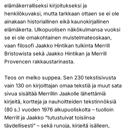
elämäkerralliseksi kirjoitukseksi ja
henkilökuvaksi, mutta tarkkaan ottaen se ei ole
ainakaan historiallinen eikä kaunokirjallinen
elämäkerta. Ulkopuolisen näkökulmansa vuoksi
se ei ole omakohtainen muistelmateoskaan,
vaan filosofi Jaakko Hintikan tulkinta Merrill
Bristowista sekä Jaakko Hintikan ja Merrill
Provencen rakkaustarinasta.
Teos on melko suppea. Sen 230 tekstisivusta
vain 130 on kirjoittajan omaa tekstiä ja muut sata
sivua sisältää Merrillin Jaakolle lähettämiä
kirjeitä, kortteja ja nauhoitteiden tekstinnöksiä
(80 s.) vuoden 1976 alkupuoliskolta – tuolloin
Merrill ja Jaakko ”tutustuivat toisiinsa
täydellisesti” – sekä runoja, kirjeitä isälleen,