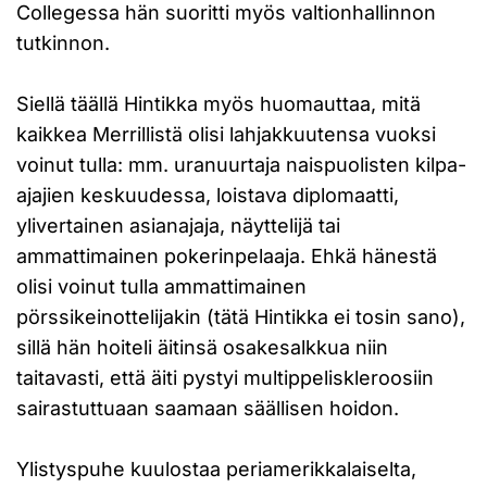
Collegessa hän suoritti myös valtionhallinnon
tutkinnon.
Siellä täällä Hintikka myös huomauttaa, mitä
kaikkea Merrillistä olisi lahjakkuutensa vuoksi
voinut tulla: mm. uranuurtaja naispuolisten kilpa-
ajajien keskuudessa, loistava diplomaatti,
ylivertainen asianajaja, näyttelijä tai
ammattimainen pokerinpelaaja. Ehkä hänestä
olisi voinut tulla ammattimainen
pörssikeinottelijakin (tätä Hintikka ei tosin sano),
sillä hän hoiteli äitinsä osakesalkkua niin
taitavasti, että äiti pystyi multippeliskleroosiin
sairastuttuaan saamaan säällisen hoidon.
Ylistyspuhe kuulostaa periamerikkalaiselta,