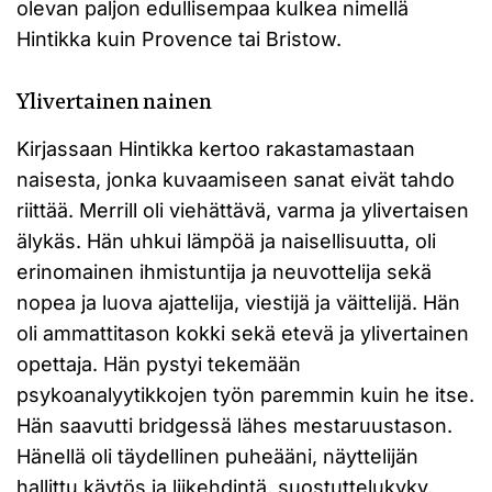
olevan paljon edullisempaa kulkea nimellä
Hintikka kuin Provence tai Bristow.
Ylivertainen nainen
Kirjassaan Hintikka kertoo rakastamastaan
naisesta, jonka kuvaamiseen sanat eivät tahdo
riittää. Merrill oli viehättävä, varma ja ylivertaisen
älykäs. Hän uhkui lämpöä ja naisellisuutta, oli
erinomainen ihmistuntija ja neuvottelija sekä
nopea ja luova ajattelija, viestijä ja väittelijä. Hän
oli ammattitason kokki sekä etevä ja ylivertainen
opettaja. Hän pystyi tekemään
psykoanalyytikkojen työn paremmin kuin he itse.
Hän saavutti bridgessä lähes mestaruustason.
Hänellä oli täydellinen puheääni, näyttelijän
hallittu käytös ja liikehdintä, suostuttelukyky,