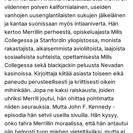
viidennen polven kalifornialainen, useiden
vanhojen uusenglantilaisten sukujen jälkeläinen
ja kantaa suonissaan myös intiaaniverta. Hän
kertoo Merrillin perheestä, opiskeluajasta Mills
Collegessa ja Stanfordin yliopistossa, monista
rakastajista, aikaisemmista avioliitoista, laajoista
sosiaalisista suhteista, opettamisesta Mills
Collegessa sekä blackjackin peluusta Nevadan
kasinoissa. Kirjoittaja kiitää asiasta toiseen eikä
paneudu perusteellisesti ja kriittisesti oikein
mihinkään. Jopa ne kaksi raiskausta, joiden
uhriksi Merrill joutui, hän ohittaa pohtimatta
niiden seurauksia. Mutta John F. Kennedy -
episodia hän setvii useilla sivuilla. Hän kysyy,
onko tahra Merrillin moraalissa, että hän antautui
niin helposti tuon miehen vieteltäväksi, mutta ei