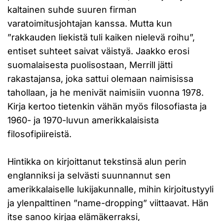
kaltainen suhde suuren firman
varatoimitusjohtajan kanssa. Mutta kun
”rakkauden liekistä tuli kaiken nielevä roihu”,
entiset suhteet saivat väistyä. Jaakko erosi
suomalaisesta puolisostaan, Merrill jätti
rakastajansa, joka sattui olemaan naimisissa
tahollaan, ja he menivät naimisiin vuonna 1978.
Kirja kertoo tietenkin vähän myös filosofiasta ja
1960- ja 1970-luvun amerikkalaisista
filosofipiireistä.
Hintikka on kirjoittanut tekstinsä alun perin
englanniksi ja selvästi suunnannut sen
amerikkalaiselle lukijakunnalle, mihin kirjoitustyyli
ja ylenpalttinen ”name-dropping” viittaavat. Hän
itse sanoo kirjaa elämäkerraksi,