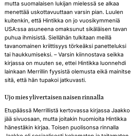
mutta suomalaisen lukijan mielessä se alkaa
menettää uskottavuuttaan varsin pian. Luulen
kuitenkin, että Hintikka on jo vuosikymmeniä
USA:ssa asuneena omaksunut sikäläisen tavan
puhua ihmisistä. Siellähän tulkitaan meillä
tavanomainen kriittisyys törkeäksi panetteluksi
tai haukkumiseksi. – Varsin kiinnostava seikka
kirjassa on muuten se, ettei Hintikka luonnehdi
lainkaan Merrillin fyysistä olemusta eikä mainitse
sitä, että hän tupakoi jatkuvasti.
Ujo mies ylivertaisen naisen rinnalla
Etupäässä Merrillistä kertovassa kirjassa Jaakko
jää sivuosaan, mutta joitakin huomioita Hintikka
hänestäkin kirjaa. Toisen puolisonsa rinnalla
Jaakko oli sosiaalisesti kokematon ja taitamaton.