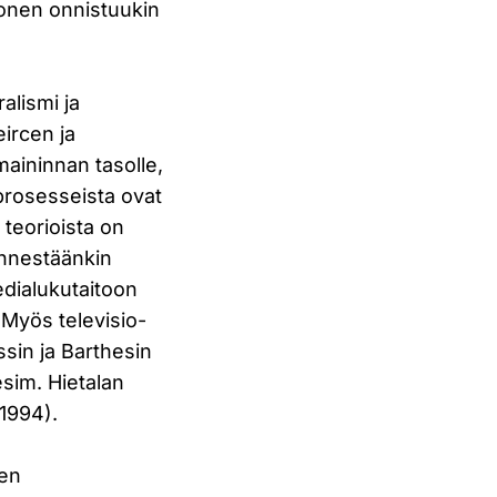
rvonen onnistuukin
alismi ja
eircen ja
maininnan tasolle,
 prosesseista ovat
 teorioista on
ennestäänkin
medialukutaitoon
 Myös televisio-
ssin ja Barthesin
esim. Hietalan
(1994).
ien