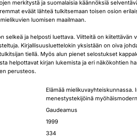
ojen merkitystä ja suomalaisia käännöksiä selventäväst
emmat eväät lähteä tulkitsemaan toisen osion erilai
 mielikuvien luomisen maailmaan.
n selkeä ja helposti luettava. Viitteitä on kiitettävän
teltuja. Kirjallisuusluettelokin yksistään on oiva johd
tulkitsijan tiellä. Myös alun pienet selostukset kappal
sta helpottavat kirjan lukemista ja eri näkökohtien h
nen perusteos.
Elämää mielikuvayhteiskunnassa. 
menestystekijöinä myöhäismodern
Gaudeamus
1999
334