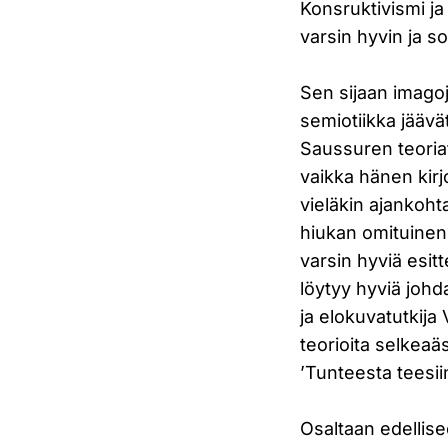
Konsruktivismi ja
varsin hyvin ja 
Sen sijaan imagoje
semiotiikka jäävä
Saussuren teoriat
vaikka hänen kirj
vieläkin ajankohta
hiukan omituinen 
varsin hyviä esitt
löytyy hyviä johd
ja elokuvatutkija 
teorioita selkeaäs
’Tunteesta teesii
Osaltaan edellise