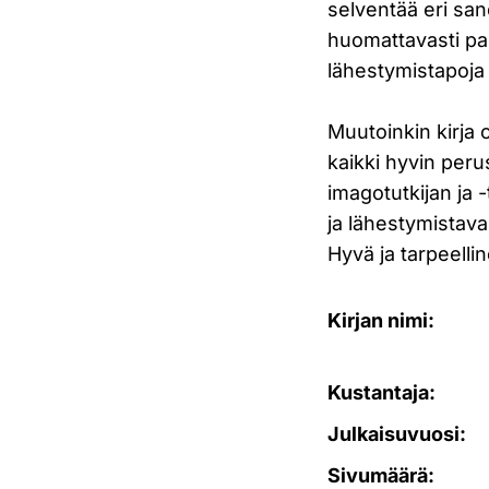
selventää eri san
huomattavasti par
lähestymistapoja
Muutoinkin kirja o
kaikki hyvin perus
imagotutkijan ja -
ja lähestymistava
Hyvä ja tarpeelli
Kirjan nimi:
Kustantaja:
Julkaisuvuosi:
Sivumäärä: