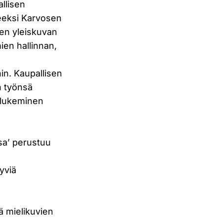
llisen
leeksi Karvosen
sen yleiskuvan
ien hallinnan,
hin. Kaupallisen
an työnsä
n lukeminen
sa’ perustuu
tyviä
ä mielikuvien