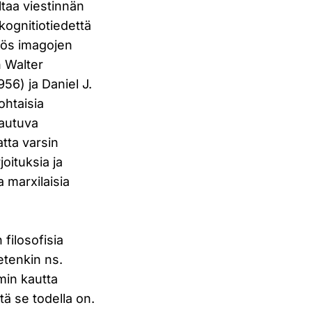
ltaa viestinnän
kognitiotiedettä
yös imagojen
n Walter
56) ja Daniel J.
ohtaisia
jautuva
tta varsin
oituksia ja
a marxilaisia
filosofisia
etenkin ns.
min kautta
tä se todella on.