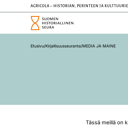
AGRICOLA – HISTORIAN, PERINTEEN JA KULTTUURI
Etusivu
/
Kirjallisuusseuranta
/
MEDIA JA MAINE
Tässä meillä on 