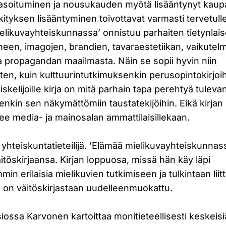
soituminen ja nousukauden myötä lisääntynyt kaupa
ityksen lisääntyminen toivottavat varmasti tervetul
ielikuvayhteiskunnassa’ onnistuu parhaiten tietynlai
en, imagojen, brandien, tavaraestetiikan, vaikutelm
a propagandan maailmasta. Näin se sopii hyvin niin
tten, kuin kulttuurintutkimuksenkin perusopintokirjoi
iskelijoille kirja on mitä parhain tapa perehtyä tulev
tenkin sen näkymättömiin taustatekijöihin. Eikä kirja
tee media- ja mainosalan ammattilaisillekaan.
yhteiskuntatieteilijä. ’Elämää mielikuvayhteiskunnas
itöskirjaansa. Kirjan loppuosa, missä hän käy läpi
in erilaisia mielikuvien tutkimiseen ja tulkintaan liit
, on väitöskirjastaan uudelleenmuokattu.
siossa Karvonen kartoittaa monitieteellisesti keskeisi