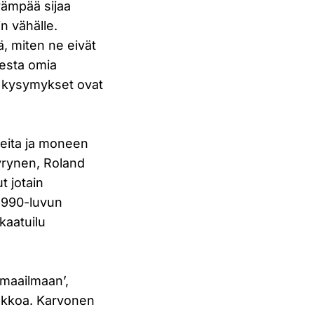
vämpää sijaa
n vähälle.
ä, miten ne eivät
desta omia
ä kysymykset ovat
uneita ja moneen
yrynen, Roland
t jotain
 1990-luvun
 kaatuilu
 maailmaan’,
dakkoa. Karvonen