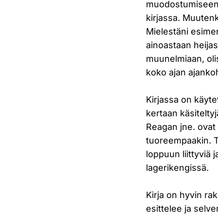
muodostumiseen j
kirjassa. Muutenk
Mielestäni esimer
ainoastaan heijas
muunelmiaan, oli
koko ajan ajanko
Kirjassa on käyte
kertaan käsitelt
Reagan jne. ovat 
tuoreempaakin. To
loppuun liittyviä 
lagerikengissä.
Kirja on hyvin ra
esittelee ja selv