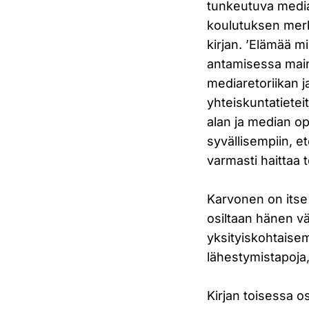
tunkeutuva media
koulutuksen merk
kirjan. ’Elämää m
antamisessa maine
mediaretoriikan j
yhteiskuntatietei
alan ja median op
syvällisempiin, e
varmasti haittaa 
Karvonen on itse 
osiltaan hänen vä
yksityiskohtaisemm
lähestymistapoja
Kirjan toisessa o