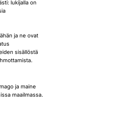
i: lukijalla on
sia
 vähän ja ne ovat
atus
eiden sisällöstä
ahmottamista.
Imago ja maine
issa maailmassa.