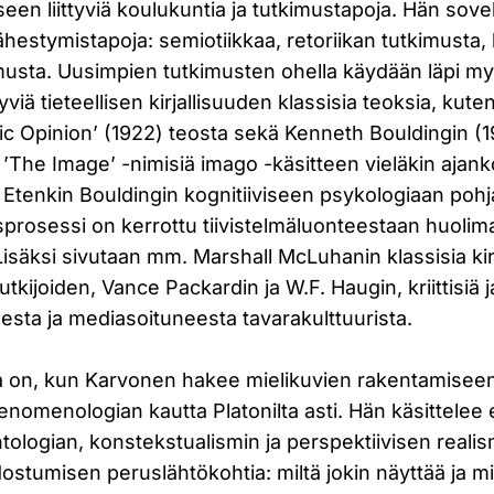
een liittyviä koulukuntia ja tutkimustapoja. Hän sove
ähestymistapoja: semiotiikkaa, retoriikan tutkimusta, 
kimusta. Uusimpien tutkimusten ohella käydään läpi m
yviä tieteellisen kirjallisuuden klassisia teoksia, kute
c Opinion’ (1922) teosta sekä Kenneth Bouldingin (19
 ’The Image’ -nimisiä imago -käsitteen vieläkin ajank
. Etenkin Bouldingin kognitiiviseen psykologiaan poh
prosessi on kerrottu tiivistelmäluonteestaan huolima
 Lisäksi sivutaan mm. Marshall McLuhanin klassisia kirj
utkijoiden, Vance Packardin ja W.F. Haugin, kriittisiä j
isesta ja mediasoituneesta tavarakulttuurista.
ja on, kun Karvonen hakee mielikuvien rakentamiseen 
fenomenologian kautta Platonilta asti. Hän käsittelee 
ntologian, konstekstualismin ja perspektiivisen realis
stumisen peruslähtökohtia: miltä jokin näyttää ja mi