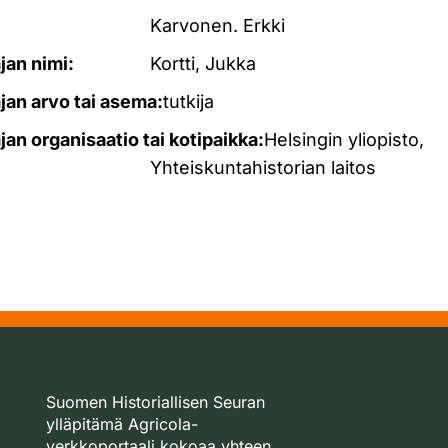
Karvonen. Erkki
ajan nimi:
Kortti, Jukka
ajan arvo tai asema:
tutkija
ajan organisaatio tai kotipaikka:
Helsingin yliopisto,
Yhteiskuntahistorian laitos
Suomen Historiallisen Seuran
ylläpitämä Agricola-
verkkoportaali kokoaa yhteen