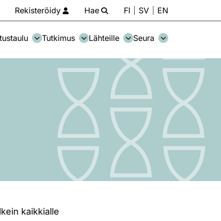
Rekisteröidy
Hae
FI
SV
EN
tustaulu
Tutkimus
Lähteille
Seura
ein kaikkialle