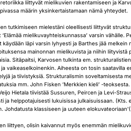
 retoriikka liittyvät mielikuvien rakentamiseen ja Ka
sopivassa määrin yksinkertaistamaan nämä yhteydet.
n tutkimiseen mielestäni oleellisesti liittyvät struktur
t ‘Elämää mielikuvayhteiskunnassa’ varsin vähälle. P
 käydään läpi varsin lyhyesti ja Barthes jää melkein 
oituksensa mainonnan mielikuvista ja niihin liityvistä
isia. Sitäpaitsi, Karvosen tulkinta em. strukturalistien
ja vaikeaselkoinenkin. Aiheesta on tosin saatavilla 
elyjä ja tiivistyksiä. Strukturalismin soveltamisesta 
atuksia mm. John Fisken ’Merkkien kieli’ -teoksesta.
Veijo Hietala tiivistää Sussuren, Peircen ja Levi-Strau
ti ja helppotajuisesti lukuisissa julkaisuissaan. (Kts. 
n. Johdatusta klassiseen ja uuteen elokuvateoriaan'
en liittyen, olisin kaivannut myös enemmän mielikuv