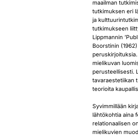
maailman tutkimis
tutkimuksen eri l
ja kulttuurintut
tutkimukseen liitt
Lippmannin ’Publi
Boorstinin (1962)
peruskirjoituksia
mielikuvan luomis
perusteellisesti.
tavaraestetiikan t
teorioita kaupall
Syvimmillään kir
lähtökohtia aina 
relationaalisen o
mielikuvien muodo