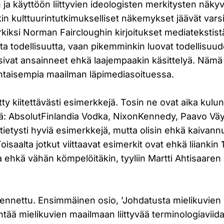
a käyttöön liittyvien ideologisten merkitysten näky
in kulttuurintutkimukselliset näkemykset jäävät varsi
kiksi Norman Faircloughin kirjoitukset mediatekstist
ta todellisuutta, vaan pikemminkin luovat todellisuu
sivat ansainneet ehkä laajempaakin käsittelyä. Näm
htaisempia maailman läpimediasoituessa.
tty kiitettävästi esimerkkejä. Tosin ne ovat aika kul
yjä: AbsolutFinlandia Vodka, NixonKennedy, Paavo Vä
tietysti hyviä esimerkkejä, mutta olisin ehkä kaivannu
isaalta jotkut viittaavat esimerkit ovat ehkä liiankin
ja ehkä vähän kömpelöitäkin, tyyliin Martti Ahtisaaren
kennettu. Ensimmäinen osio, ’Johdatusta mielikuvien
entää mielikuvien maailmaan liittyvää terminologiavii