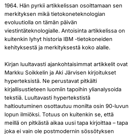
1964. Hän pyrkii artikkelissan osoittamaan sen
merkityksen mikä tietokoneteknologian
evoluutiolla on tämän päivän
viestintäteknologialle. Antoisinta artikkelissa on
kuitenkin lyhyt historia IBM -tietokoneiden
kehityksestä ja merkityksestä koko alalle.
Kirjan luultavasti ajankohtaisimmat artikkelit ovat
Markku Soikkelin ja Aki Järvisen kirjoitukset
hyperteksistä. Ne perustavat pitkälti
kirjallisustieteen luomiin tapoihin ylianalysoida
tekstiä. Luultavasti hypertekstistä
haltioutuminen osottautuu monilta osin 90-luvun
lopun ilmiöksi. Totuus on kuitenkin se, että
meillä on pitkästä aikaa uusi tapa kirjoittaa – tapa
joka ei vain ole postmodernin sössötyksen