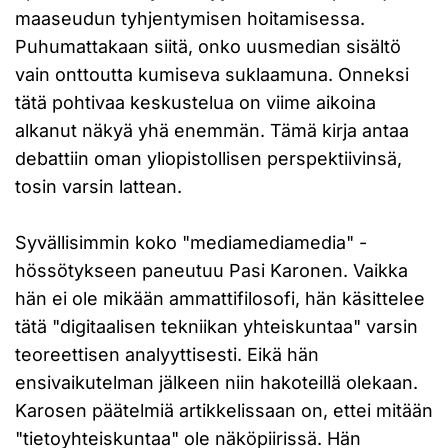
maaseudun tyhjentymisen hoitamisessa.
Puhumattakaan siitä, onko uusmedian sisältö
vain onttoutta kumiseva suklaamuna. Onneksi
tätä pohtivaa keskustelua on viime aikoina
alkanut näkyä yhä enemmän. Tämä kirja antaa
debattiin oman yliopistollisen perspektiivinsä,
tosin varsin lattean.
Syvällisimmin koko "mediamediamedia" -
hössötykseen paneutuu Pasi Karonen. Vaikka
hän ei ole mikään ammattifilosofi, hän käsittelee
tätä "digitaalisen tekniikan yhteiskuntaa" varsin
teoreettisen analyyttisesti. Eikä hän
ensivaikutelman jälkeen niin hakoteillä olekaan.
Karosen päätelmiä artikkelissaan on, ettei mitään
"tietoyhteiskuntaa" ole näköpiirissä. Hän