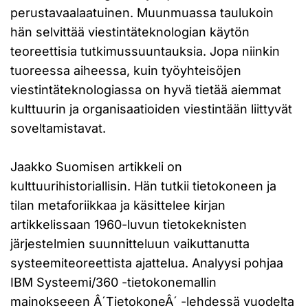
perustavaalaatuinen. Muunmuassa taulukoin
hän selvittää viestintäteknologian käytön
teoreettisia tutkimussuuntauksia. Jopa niinkin
tuoreessa aiheessa, kuin työyhteisöjen
viestintäteknologiassa on hyvä tietää aiemmat
kulttuurin ja organisaatioiden viestintään liittyvät
soveltamistavat.
Jaakko Suomisen artikkeli on
kulttuurihistoriallisin. Hän tutkii tietokoneen ja
tilan metaforiikkaa ja käsittelee kirjan
artikkelissaan 1960-luvun tietokeknisten
järjestelmien suunnitteluun vaikuttanutta
systeemiteoreettista ajattelua. Analyysi pohjaa
IBM Systeemi/360 -tietokonemallin
mainokseeen Â´TietokoneÂ´ -lehdessä vuodelta