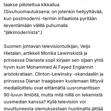
taakse piilotettua kikkailua.
(Sivuhuomautuksena: on jotenkin hellyyttävää,
kun postmoderni -termin inflaatiota pyritään
lieventämään välillä puhumalla
"jälkimodernista".)
Suomen johtavan televisiontutkijan, Veijo
Hietalan, artikkeli Monika Lewinskistä ja
prinsessa Dianasta sopii kirjaan sen sijaan yhtä
hyvin kuin Mohammed Al Fayed Englannin
aristokratiaan. Clinton-Lewinsky -skandaaliin ja
prinsessa Dianan traagiseen kuolemaan liittyvä
medialiioittelu ovat eittämättä uusromanttisen
90-luvun ilmiöitä, mutta mitä niillä on tekemistä
uusmedian kanssa? Kyllä television voi
muuttuneesta olemuksestaan huolimatta jättää