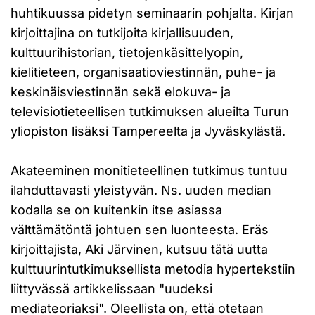
huhtikuussa pidetyn seminaarin pohjalta. Kirjan
kirjoittajina on tutkijoita kirjallisuuden,
kulttuurihistorian, tietojenkäsittelyopin,
kielitieteen, organisaatioviestinnän, puhe- ja
keskinäisviestinnän sekä elokuva- ja
televisiotieteellisen tutkimuksen alueilta Turun
yliopiston lisäksi Tampereelta ja Jyväskylästä.
Akateeminen monitieteellinen tutkimus tuntuu
ilahduttavasti yleistyvän. Ns. uuden median
kodalla se on kuitenkin itse asiassa
välttämätöntä johtuen sen luonteesta. Eräs
kirjoittajista, Aki Järvinen, kutsuu tätä uutta
kulttuurintutkimuksellista metodia hypertekstiin
liittyvässä artikkelissaan "uudeksi
mediateoriaksi". Oleellista on, että otetaan