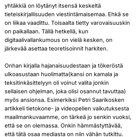
yhtäkkiä on löytänyt itsensä keskeltä
tieteiskirjallisuuden viestintämaisemaa. Ehkä se
on liikaa vaadittu. Toisaalta tietty varovaisuuskin
on paikallaan. Tällä hetkellä, kun
digitaalivallankumous on vielä kesken, on
järkevää asettaa teoretisoinnit harkiten.
Onhan kirjalla hajanaisuudestaan ja tökeröstä
ulkoasustaan huolimatta(kansi on kamala ja
teksitinkäsittelyyn oli voinut valita jonkin
sellaisen ohjelman, joka olisi osannut tavuttaa)
myös ansionsa. Esimerkiksi Petri Saarikosken
artikkeli tietokone- ja videopelien vaikutuksesta
maailmankuvaamme, on tärkeä jo senkin vuoksi,
että se on olemassa. Onkin hämmästyttävää,
että tätä osaa mediasta on niin vähän tutkittu.