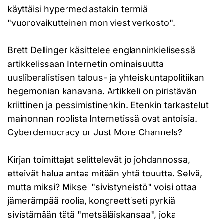
käyttäisi hypermediastakin termiä
"vuorovaikutteinen moniviestiverkosto".
Brett Dellinger käsittelee englanninkielisessä
artikkelissaan Internetin ominaisuutta
uusliberalistisen talous- ja yhteiskuntapolitiikan
hegemonian kanavana. Artikkeli on piristävän
kriittinen ja pessimistinenkin. Etenkin tarkastelut
mainonnan roolista Internetissä ovat antoisia.
Cyberdemocracy or Just More Channels?
Kirjan toimittajat selittelevät jo johdannossa,
etteivät halua antaa mitään yhtä touutta. Selvä,
mutta miksi? Miksei "sivistyneistö" voisi ottaa
jämerämpää roolia, kongreettiseti pyrkiä
sivistämään tätä "metsäläiskansaa", joka