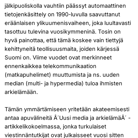
jälkipuoliskolla vauhtiin päässyt automaattinen
tietojenkäsittely on 1990-luvulla saavuttanut
eräänlaisen ylikuumenisvaiheen, joka luultavasti
tasottuu tulevina vuosikymmeninä. Tosin on
hyvä painottaa, että tämä koskee vain tiettyjä
kehittyneitä teollisuusmaita, joiden kärjessä
Suomi on. Viime vuodet ovat merkinneet
ennenkaikkea telekommunikaation
(matkapuhelimet) muuttumista ja ns. uuden
median (multi- ja hypermedia) tuloa ihmisten
arkielämään.
Tämän ymmärtämiseen yritetään akateemisesti
antaa apuvälineitä Â´Uusi media ja arkielämäÂ´ -
artikkelikokoelmassa, jonka turkulaiset
viestinnäntutkijat ovat julkaisseet vuosi sitten