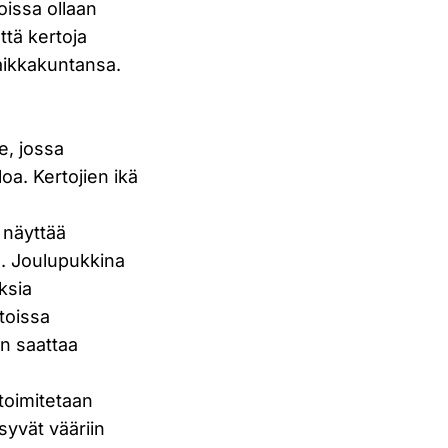
joissa ollaan
ttä kertoja
paikkakuntansa.
e, jossa
oa. Kertojien ikä
 näyttää
in. Joulupukkina
ksia
toissa
on saattaa
 toimitetaan
syvät vääriin