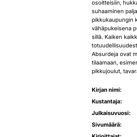
osoitteisiin, hukk
suhaaminen palja
pikkukaupungin ka
vähäpukeisena pu
sillä. Kaiken kai
totuudellisuudes
Absurdeja ovat m
tilaamaan, esimerk
pikkujoulut, tava
Kirjan nimi:
Kustantaja:
Julkaisuvuosi:
Sivumäärä:
Kirjoittajat: