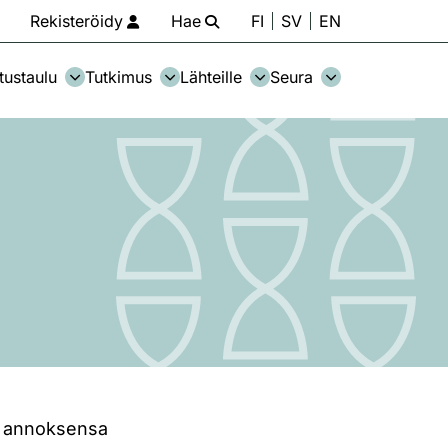
Rekisteröidy
Hae
FI
SV
EN
tustaulu
Tutkimus
Lähteille
Seura
ain annoksensa