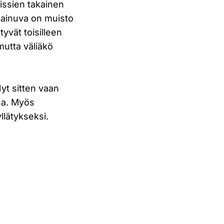
lissien takainen
painuva on muisto
yvät toisilleen
mutta väliäkö
yt sitten vaan
ssa. Myös
llätykseksi.