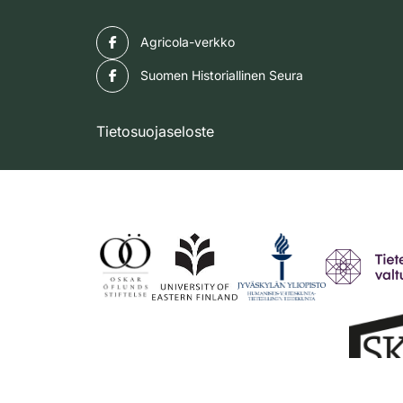
Facebook
Agricola-verkko
Facebook
Suomen Historiallinen Seura
Tietosuojaseloste