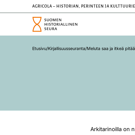
AGRICOLA – HISTORIAN, PERINTEEN JA KULTTUURI
Etusivu
/
Kirjallisuusseuranta
/
Meluta saa ja itkeä pitää
Arkitarinoilla on 