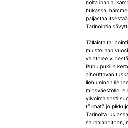
noita ihania, kama
hukassa, hämmenty
paljastaa itsestä
Tarinointia sävyt
Tällaista tarinoi
muistellaan vuosi
vaihtelee viide
Puhu pukille kert
aiheuttavan tuskai
liehuminen lieneek
miesväestölle, e
ylivoimaisesti su
törmätä jo pikkuj
Tarinoita lukiessa
sairaalahoitoon, 