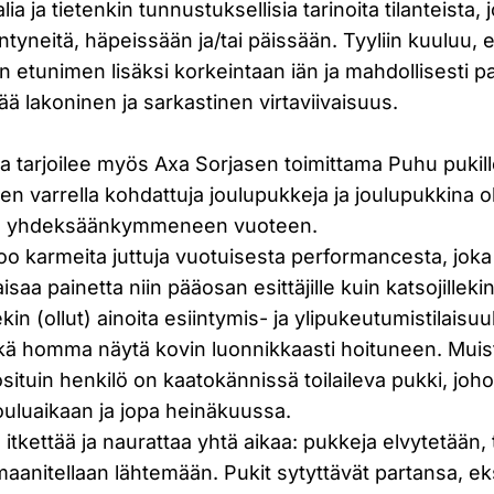
lia ja tietenkin tunnustuksellisia tarinoita tilanteista, 
neitä, häpeissään ja/tai päissään. Tyyliin kuuluu, e
än etunimen lisäksi korkeintaan iän ja mahdollisesti 
tää lakoninen ja sarkastinen virtaviivaisuus.
ntia tarjoilee myös Axa Sorjasen toimittama Puhu pukill
en varrella kohdattuja joulupukkeja ja joulupukkina ol
stä yhdeksäänkymmeneen vuoteen.
oo karmeita juttuja vuotuisesta performancesta, joka
saa painetta niin pääosan esittäjille kuin katsojillek
in (ollut) ainoita esiintymis- ja ylipukeutumistilaisuu
ikä homma näytä kovin luonnikkaasti hoituneen. Muis
osituin henkilö on kaatokännissä toilaileva pukki, joh
ouluaikaan ja jopa heinäkuussa.
 itkettää ja naurattaa yhtä aikaa: pukkeja elvytetään,
maanitellaan lähtemään. Pukit sytyttävät partansa, ek