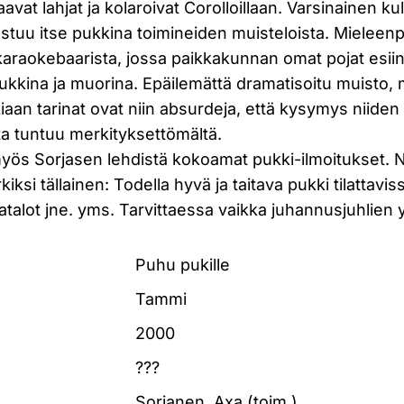
aavat lahjat ja kolaroivat Corolloillaan. Varsinainen ku
stuu itse pukkina toimineiden muisteloista. Mieleen
raokebaarista, jossa paikkakunnan omat pojat esiint
kkina ja muorina. Epäilemättä dramatisoitu muisto, 
kkiaan tarinat ovat niin absurdeja, että kysymys niiden
ta tuntuu merkityksettömältä.
yös Sorjasen lehdistä kokoamat pukki-ilmoitukset. N
iksi tällainen: Todella hyvä ja taitava pukki tilattavi
ratalot jne. yms. Tarvittaessa vaikka juhannusjuhlien y
Puhu pukille
Tammi
2000
???
Sorjanen, Axa (toim.)