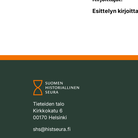
Esittelyn kirjoitt
Tieteiden talo
Kirkkokatu 6
00170 Helsinki
shs@histseura.fi