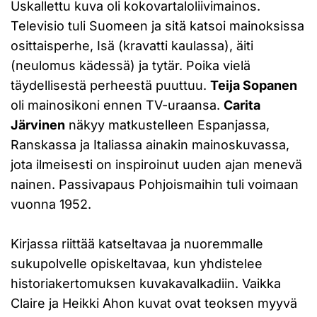
Uskallettu kuva oli kokovartaloliivimainos.
Televisio tuli Suomeen ja sitä katsoi mainoksissa
osittaisperhe, Isä (kravatti kaulassa), äiti
(neulomus kädessä) ja tytär. Poika vielä
täydellisestä perheestä puuttuu.
Teija Sopanen
oli mainosikoni ennen TV-uraansa.
Carita
Järvinen
näkyy matkustelleen Espanjassa,
Ranskassa ja Italiassa ainakin mainoskuvassa,
jota ilmeisesti on inspiroinut uuden ajan menevä
nainen. Passivapaus Pohjoismaihin tuli voimaan
vuonna 1952.
Kirjassa riittää katseltavaa ja nuoremmalle
sukupolvelle opiskeltavaa, kun yhdistelee
historiakertomuksen kuvakavalkadiin. Vaikka
Claire ja Heikki Ahon kuvat ovat teoksen myyvä