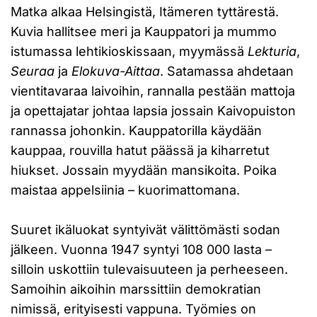
Matka alkaa Helsingistä, Itämeren tyttärestä.
Kuvia hallitsee meri ja Kauppatori ja mummo
istumassa lehtikioskissaan, myymässä
Lekturia
,
Seuraa
ja
Elokuva-Aittaa
. Satamassa ahdetaan
vientitavaraa laivoihin, rannalla pestään mattoja
ja opettajatar johtaa lapsia jossain Kaivopuiston
rannassa johonkin. Kauppatorilla käydään
kauppaa, rouvilla hatut päässä ja kiharretut
hiukset. Jossain myydään mansikoita. Poika
maistaa appelsiinia – kuorimattomana.
Suuret ikäluokat syntyivät välittömästi sodan
jälkeen. Vuonna 1947 syntyi 108 000 lasta –
silloin uskottiin tulevaisuuteen ja perheeseen.
Samoihin aikoihin marssittiin demokratian
nimissä, erityisesti vappuna. Työmies on