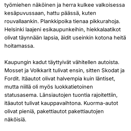
työmiehen näköinen ja herra kulkee valkoisessa
kesäpuvussaan, hattu päässä, kuten
rouvallaankin. Plankkipoika tienaa pikkurahoja.
Helsinki laajeni esikaupunkeihin, hiekkalaatikot
olivat täynnään lapsia, äidit useinkin kotona heitä
hoitamassa.
Kaupungin kadut täyttyivät vähitellen autoista.
Mosset ja Volkkarit tulivat ensin, sitten Skodat ja
Fordit. Itäautot olivat halvempia kuin läntiset,
mutta niillä oli myös luokkatietoinen
statusasema. Länsiautojen tuontia rajoitettiin,
itäautot tulivat kauppavaihtona. Kuorma-autot
olivat pieniä, pakettiautot pakettiautojen
näköisiä.