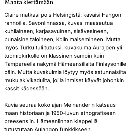
Maata kiertämään
Claire matkasi pois Helsingistä, käväisi Hangon
rannoilla, Savonlinnassa, kuvasi maaseutua
kuhilaineen, karjasavuinen, sisävesineen,
punaisine taloineen, Kolin maisemineen. Mutta
myös Turku tuli tutuksi, kuvakulma Aurajoen yli
tuomiokirkolle on klassinen samoin kuin
Tampereella näkymä Hämeensillalta Finlaysonille
päin. Mutta kuvakulmia löytyy myös satunnaisilta
mukulakivikaduilta, joilla ihmiset käyvät johonkin
kassit kädessään.
Kuvia seuraa koko ajan Meinanderin katsaus
maan historiaan ja 1950-luvun etnografiseen
preesensiin. Hämeenlinnan kieppeillä
tutustutaan Aulangon funkkikseen,