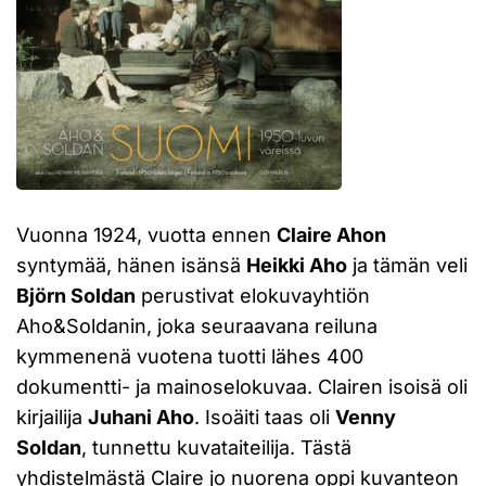
Vuonna 1924, vuotta ennen
Claire Ahon
syntymää, hänen isänsä
Heikki Aho
ja tämän veli
Björn Soldan
perustivat elokuvayhtiön
Aho&Soldanin, joka seuraavana reiluna
kymmenenä vuotena tuotti lähes 400
dokumentti- ja mainoselokuvaa. Clairen isoisä oli
kirjailija
Juhani Aho
. Isoäiti taas oli
Venny
Soldan
, tunnettu kuvataiteilija. Tästä
yhdistelmästä Claire jo nuorena oppi kuvanteon