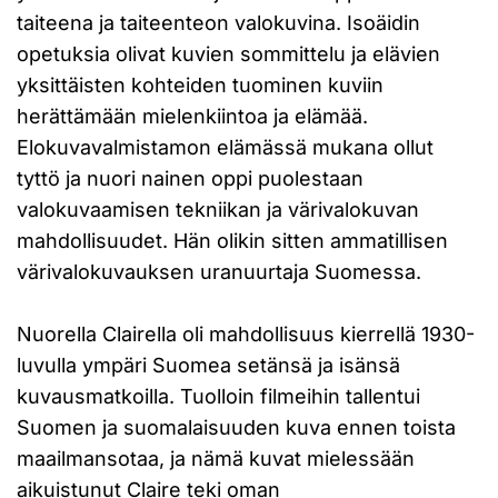
taiteena ja taiteenteon valokuvina. Isoäidin
opetuksia olivat kuvien sommittelu ja elävien
yksittäisten kohteiden tuominen kuviin
herättämään mielenkiintoa ja elämää.
Elokuvavalmistamon elämässä mukana ollut
tyttö ja nuori nainen oppi puolestaan
valokuvaamisen tekniikan ja värivalokuvan
mahdollisuudet. Hän olikin sitten ammatillisen
värivalokuvauksen uranuurtaja Suomessa.
Nuorella Clairella oli mahdollisuus kierrellä 1930-
luvulla ympäri Suomea setänsä ja isänsä
kuvausmatkoilla. Tuolloin filmeihin tallentui
Suomen ja suomalaisuuden kuva ennen toista
maailmansotaa, ja nämä kuvat mielessään
aikuistunut Claire teki oman