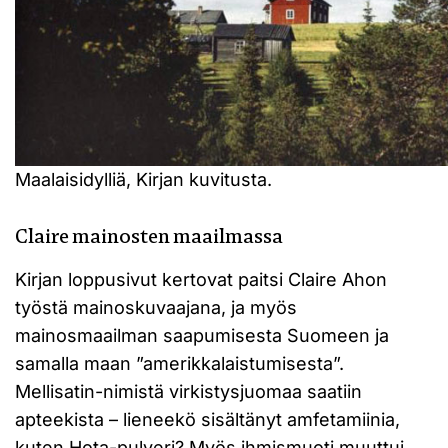
Maalaisidylliä, Kirjan kuvitusta.
Claire mainosten maailmassa
Kirjan loppusivut kertovat paitsi Claire Ahon
työstä mainoskuvaajana, ja myös
mainosmaailman saapumisesta Suomeen ja
samalla maan ”amerikkalaistumisesta”.
Mellisatin-nimistä virkistysjuomaa saatiin
apteekista – lieneekö sisältänyt amfetamiinia,
kuten Hota-pulveri? Myös ihmismuoti muuttui,