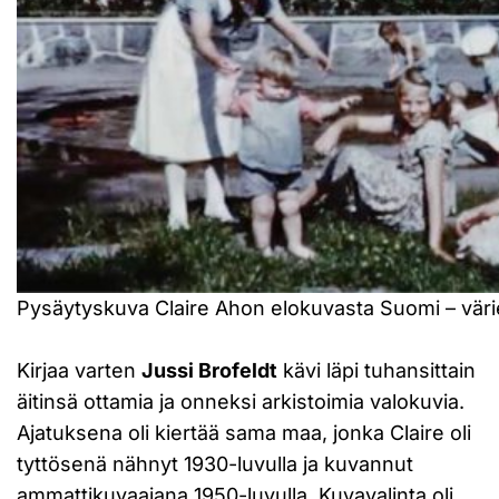
Pysäytyskuva Claire Ahon elokuvasta Suomi – väri
Kirjaa varten
Jussi Brofeldt
kävi läpi tuhansittain
äitinsä ottamia ja onneksi arkistoimia valokuvia.
Ajatuksena oli kiertää sama maa, jonka Claire oli
tyttösenä nähnyt 1930-luvulla ja kuvannut
ammattikuvaajana 1950-luvulla. Kuvavalinta oli