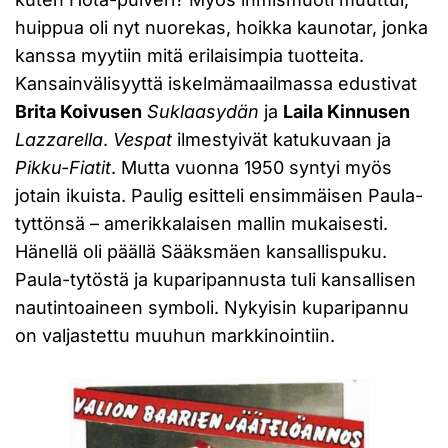
huippua oli nyt nuorekas, hoikka kaunotar, jonka
kanssa myytiin mitä erilaisimpia tuotteita.
Kansainvälisyyttä iskelmämaailmassa edustivat
Brita Koivusen
Suklaasydän
ja
Laila Kinnusen
Lazzarella
.
Vespat
ilmestyivät katukuvaan ja
Pikku-Fiatit
. Mutta vuonna 1950 syntyi myös
jotain ikuista. Paulig esitteli ensimmäisen Paula-
tyttönsä – amerikkalaisen mallin mukaisesti.
Hänellä oli päällä Sääksmäen kansallispuku.
Paula-tytöstä ja kuparipannusta tuli kansallisen
nautintoaineen symboli. Nykyisin kuparipannu
on valjastettu muuhun markkinointiin.