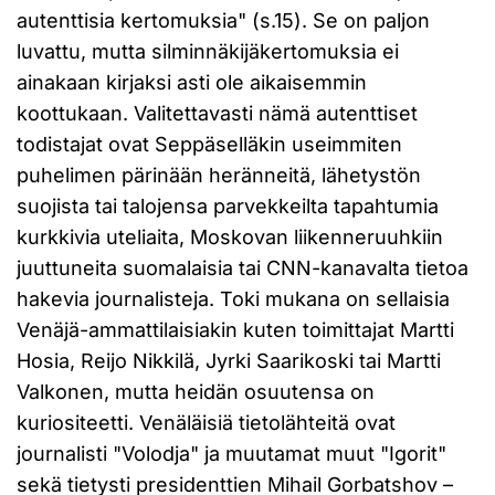
autenttisia kertomuksia" (s.15). Se on paljon
luvattu, mutta silminnäkijäkertomuksia ei
ainakaan kirjaksi asti ole aikaisemmin
koottukaan. Valitettavasti nämä autenttiset
todistajat ovat Seppäselläkin useimmiten
puhelimen pärinään heränneitä, lähetystön
suojista tai talojensa parvekkeilta tapahtumia
kurkkivia uteliaita, Moskovan liikenneruuhkiin
juuttuneita suomalaisia tai CNN-kanavalta tietoa
hakevia journalisteja. Toki mukana on sellaisia
Venäjä-ammattilaisiakin kuten toimittajat Martti
Hosia, Reijo Nikkilä, Jyrki Saarikoski tai Martti
Valkonen, mutta heidän osuutensa on
kuriositeetti. Venäläisiä tietolähteitä ovat
journalisti "Volodja" ja muutamat muut "Igorit"
sekä tietysti presidenttien Mihail Gorbatshov –