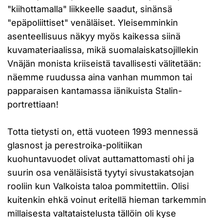
"kiihottamalla" liikkeelle saadut, sinänsä
"epäpoliittiset" venäläiset. Yleisemminkin
asenteellisuus näkyy myös kaikessa siinä
kuvamateriaalissa, mikä suomalaiskatsojillekin
Vnäjän monista kriiseistä tavallisesti välitetään:
näemme ruudussa aina vanhan mummon tai
papparaisen kantamassa iänikuista Stalin-
portrettiaan!
Totta tietysti on, että vuoteen 1993 mennessä
glasnost ja perestroika-politiikan
kuohuntavuodet olivat auttamattomasti ohi ja
suurin osa venäläisistä tyytyi sivustakatsojan
rooliin kun Valkoista taloa pommitettiin. Olisi
kuitenkin ehkä voinut eritellä hieman tarkemmin
millaisesta valtataistelusta tällöin oli kyse