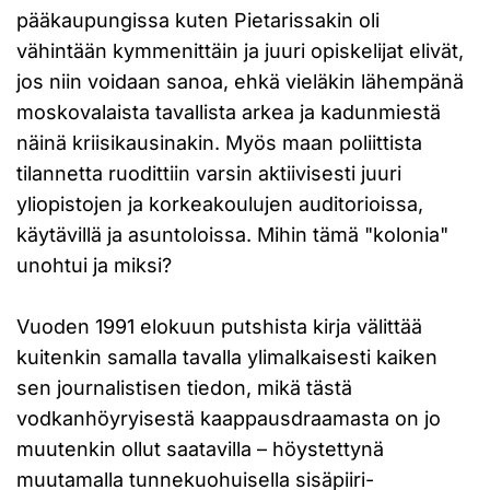
pääkaupungissa kuten Pietarissakin oli
vähintään kymmenittäin ja juuri opiskelijat elivät,
jos niin voidaan sanoa, ehkä vieläkin lähempänä
moskovalaista tavallista arkea ja kadunmiestä
näinä kriisikausinakin. Myös maan poliittista
tilannetta ruodittiin varsin aktiivisesti juuri
yliopistojen ja korkeakoulujen auditorioissa,
käytävillä ja asuntoloissa. Mihin tämä "kolonia"
unohtui ja miksi?
Vuoden 1991 elokuun putshista kirja välittää
kuitenkin samalla tavalla ylimalkaisesti kaiken
sen journalistisen tiedon, mikä tästä
vodkanhöyryisestä kaappausdraamasta on jo
muutenkin ollut saatavilla – höystettynä
muutamalla tunnekuohuisella sisäpiiri-