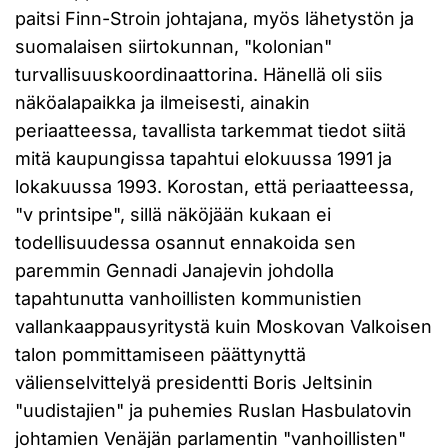
paitsi Finn-Stroin johtajana, myös lähetystön ja
suomalaisen siirtokunnan, "kolonian"
turvallisuuskoordinaattorina. Hänellä oli siis
näköalapaikka ja ilmeisesti, ainakin
periaatteessa, tavallista tarkemmat tiedot siitä
mitä kaupungissa tapahtui elokuussa 1991 ja
lokakuussa 1993. Korostan, että periaatteessa,
"v printsipe", sillä näköjään kukaan ei
todellisuudessa osannut ennakoida sen
paremmin Gennadi Janajevin johdolla
tapahtunutta vanhoillisten kommunistien
vallankaappausyritystä kuin Moskovan Valkoisen
talon pommittamiseen päättynyttä
välienselvittelyä presidentti Boris Jeltsinin
"uudistajien" ja puhemies Ruslan Hasbulatovin
johtamien Venäjän parlamentin "vanhoillisten"