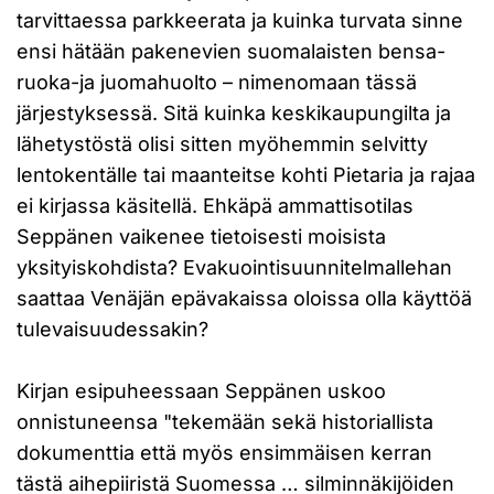
tarvittaessa parkkeerata ja kuinka turvata sinne
ensi hätään pakenevien suomalaisten bensa-
ruoka-ja juomahuolto – nimenomaan tässä
järjestyksessä. Sitä kuinka keskikaupungilta ja
lähetystöstä olisi sitten myöhemmin selvitty
lentokentälle tai maanteitse kohti Pietaria ja rajaa
ei kirjassa käsitellä. Ehkäpä ammattisotilas
Seppänen vaikenee tietoisesti moisista
yksityiskohdista? Evakuointisuunnitelmallehan
saattaa Venäjän epävakaissa oloissa olla käyttöä
tulevaisuudessakin?
Kirjan esipuheessaan Seppänen uskoo
onnistuneensa "tekemään sekä historiallista
dokumenttia että myös ensimmäisen kerran
tästä aihepiiristä Suomessa … silminnäkijöiden