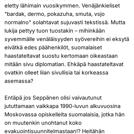
eletty lähimain vuosikymmen. Venäjänkieliset
"bardak, dermo, pokazuha, smuta, vsjo
normalno" solahtavat sujuvasti tekstissä. Mutta
lukija pettyy tuon tuostakin – mihinkään
syvemmälle venäläisyyden syövereihin ei eksytä
eivätkä edes päähenkilöt, suomalaiset
haastateltavat suostu kertomaan oikeastaan
mitään sivu diplomatian. Ehkäpä haastateltavat
ovatkin olleet liian sivullisia tai korkeassa
asemassa?
Entäpä jos Seppänen olisi vaivautunut
jututtamaan vaikkapa 1990-luvun alkuvuosina
Moskovassa opiskelleita suomalaisia, jotka hän
on muutenkin unohtanut koko
evakuointisuunnitelmastaan!? Heitähän