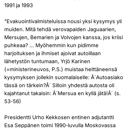
1991 ja 1993
"Evakuointivalmisteluissa nousi yksi kysymys yli
muiden. Mitä tehdä verovapaiden Jaguaarien,
Mersujen, Bemarien ja Volvojen kanssa, jos kriisi
puhkeaa? … Myöhemmin kun pidimme
harjoituksen ja ihmiset ajoivat autoillaan
lähetystön tuntumaan, Yrjö Karinen
(=ministerineuvos, P.S.) muistaa heittäneensä
kysymyksen jollekin suomalaiselle: Â´Autoasiako
tässä on tärkein?Â´ Silloin yhdestä autosta oli
kajahtanut takaisin: Â´Mersua en kyllä jätä!Â´ (s.
53-56)
Presidentti Urho Kekkosen entinen adjutantti
Esa Seppänen toimi 1990-luvulla Moskovassa