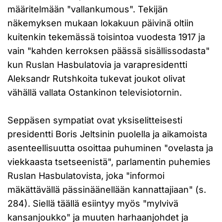
määritelmään "vallankumous". Tekijän
näkemyksen mukaan lokakuun päivinä oltiin
kuitenkin tekemässä toisintoa vuodesta 1917 ja
vain "kahden kerroksen päässä sisällissodasta"
kun Ruslan Hasbulatovia ja varapresidentti
Aleksandr Rutshkoita tukevat joukot olivat
vähällä vallata Ostankinon televisiotornin.
Seppäsen sympatiat ovat yksiselitteisesti
presidentti Boris Jeltsinin puolella ja aikamoista
asenteellisuutta osoittaa puhuminen "ovelasta ja
viekkaasta tsetseenistä", parlamentin puhemies
Ruslan Hasbulatovista, joka "informoi
mäkättävällä pässinäänellään kannattajiaan" (s.
284). Siellä täällä esiintyy myös "mylvivä
kansanjoukko" ja muuten harhaanjohdet ja