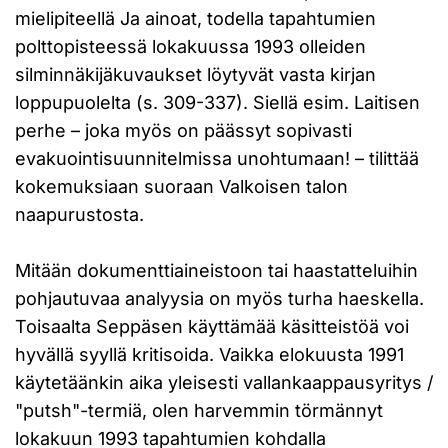
mielipiteellä Ja ainoat, todella tapahtumien
polttopisteessä lokakuussa 1993 olleiden
silminnäkijäkuvaukset löytyvät vasta kirjan
loppupuolelta (s. 309-337). Siellä esim. Laitisen
perhe – joka myös on päässyt sopivasti
evakuointisuunnitelmissa unohtumaan! – tilittää
kokemuksiaan suoraan Valkoisen talon
naapurustosta.
Mitään dokumenttiaineistoon tai haastatteluihin
pohjautuvaa analyysia on myös turha haeskella.
Toisaalta Seppäsen käyttämää käsitteistöä voi
hyvällä syyllä kritisoida. Vaikka elokuusta 1991
käytetäänkin aika yleisesti vallankaappausyritys /
"putsh"-termiä, olen harvemmin törmännyt
lokakuun 1993 tapahtumien kohdalla