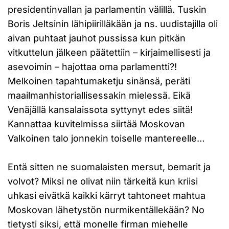
presidentinvallan ja parlamentin välillä. Tuskin
Boris Jeltsinin lähipiirilläkään ja ns. uudistajilla oli
aivan puhtaat jauhot pussissa kun pitkän
vitkuttelun jälkeen päätettiin – kirjaimellisesti ja
asevoimin – hajottaa oma parlamentti?!
Melkoinen tapahtumaketju sinänsä, peräti
maailmanhistoriallisessakin mielessä. Eikä
Venäjällä kansalaissota syttynyt edes siitä!
Kannattaa kuvitelmissa siirtää Moskovan
Valkoinen talo jonnekin toiselle mantereelle…
Entä sitten ne suomalaisten mersut, bemarit ja
volvot? Miksi ne olivat niin tärkeitä kun kriisi
uhkasi eivätkä kaikki kärryt tahtoneet mahtua
Moskovan lähetystön nurmikentällekään? No
tietysti siksi, että monelle firman miehelle