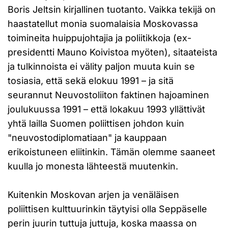
Boris Jeltsin kirjallinen tuotanto. Vaikka tekijä on
haastatellut monia suomalaisia Moskovassa
toimineita huippujohtajia ja poliitikkoja (ex-
presidentti Mauno Koivistoa myöten), sitaateista
ja tulkinnoista ei välity paljon muuta kuin se
tosiasia, että sekä elokuu 1991 – ja sitä
seurannut Neuvostoliiton faktinen hajoaminen
joulukuussa 1991 – että lokakuu 1993 yllättivät
yhtä lailla Suomen poliittisen johdon kuin
"neuvostodiplomatiaan" ja kauppaan
erikoistuneen eliitinkin. Tämän olemme saaneet
kuulla jo monesta lähteestä muutenkin.
Kuitenkin Moskovan arjen ja venäläisen
poliittisen kulttuurinkin täytyisi olla Seppäselle
perin juurin tuttuja juttuja, koska maassa on