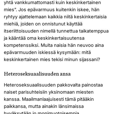
yhtä vankkumattomasti kuin keskinkertainen
mies”. Jos epävarmuus kuitenkin iskee, hän
ryhtyy ajattelemaan kaikkia niitä keskinkertaisia
miehiä, joiden on onnistunut käyttää
itseriittoisuuden nimellä tunnettua taikatemppua
ja kääntää oma keskinkertaisuutensa
kompetenssiksi. Muita naisia hän neuvoo aina
epävarmuuden iskiessä kysymään: mitä
keskinkertainen mies tekisi minun sijassani?
Heteroseksuaalisuuden ansa
Heteroseksuaalisuuden pakkovalta painostaa
naiset parisuhteisiin yksinomaan miesten
kanssa. Maailmanlaajuisesti tämä pitääkin
paikkansa, mutta ainakin länsimaissa
hyväksytään jo monimuotoisempia