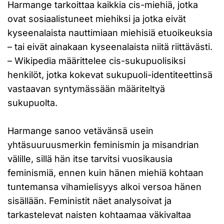
Harmange tarkoittaa kaikkia cis-miehiä, jotka
ovat sosiaalistuneet miehiksi ja jotka eivät
kyseenalaista nauttimiaan miehisiä etuoikeuksia
– tai eivät ainakaan kyseenalaista niitä riittävästi.
– Wikipedia määrittelee cis-sukupuolisiksi
henkilöt, jotka kokevat sukupuoli-identiteettinsä
vastaavan syntymässään määriteltyä
sukupuolta.
Harmange sanoo vetävänsä usein
yhtäsuuruusmerkin feminismin ja misandrian
välille, sillä hän itse tarvitsi vuosikausia
feminismiä, ennen kuin hänen miehiä kohtaan
tuntemansa vihamielisyys alkoi versoa hänen
sisällään. Feministit näet analysoivat ja
tarkastelevat naisten kohtaamaa väkivaltaa