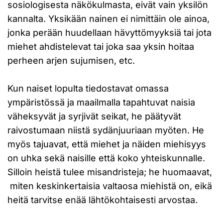
sosiologisesta näkökulmasta, eivät vain yksilön
kannalta. Yksikään nainen ei nimittäin ole ainoa,
jonka perään huudellaan hävyttömyyksiä tai jota
miehet ahdistelevat tai joka saa yksin hoitaa
perheen arjen sujumisen, etc.
Kun naiset lopulta tiedostavat omassa
ympäristössä ja maailmalla tapahtuvat naisia
väheksyvät ja syrjivät seikat, he päätyvät
raivostumaan niistä sydänjuuriaan myöten. He
myös tajuavat, että miehet ja näiden miehisyys
on uhka sekä naisille että koko yhteiskunnalle.
Silloin heistä tulee misandristeja; he huomaavat,
miten keskinkertaisia valtaosa miehistä on, eikä
heitä tarvitse enää lähtökohtaisesti arvostaa.