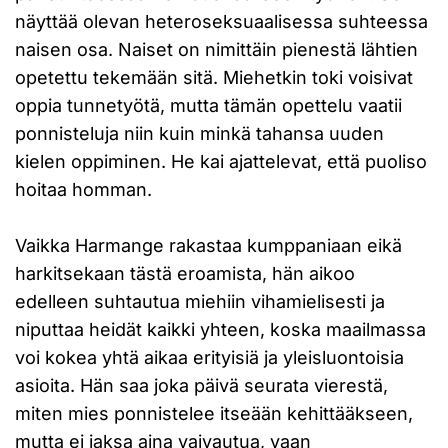
näyttää olevan heteroseksuaalisessa suhteessa
naisen osa. Naiset on nimittäin pienestä lähtien
opetettu tekemään sitä. Miehetkin toki voisivat
oppia tunnetyötä, mutta tämän opettelu vaatii
ponnisteluja niin kuin minkä tahansa uuden
kielen oppiminen. He kai ajattelevat, että puoliso
hoitaa homman.
Vaikka Harmange rakastaa kumppaniaan eikä
harkitsekaan tästä eroamista, hän aikoo
edelleen suhtautua miehiin vihamielisesti ja
niputtaa heidät kaikki yhteen, koska maailmassa
voi kokea yhtä aikaa erityisiä ja yleisluontoisia
asioita. Hän saa joka päivä seurata vierestä,
miten mies ponnistelee itseään kehittääkseen,
mutta ei jaksa aina vaivautua, vaan