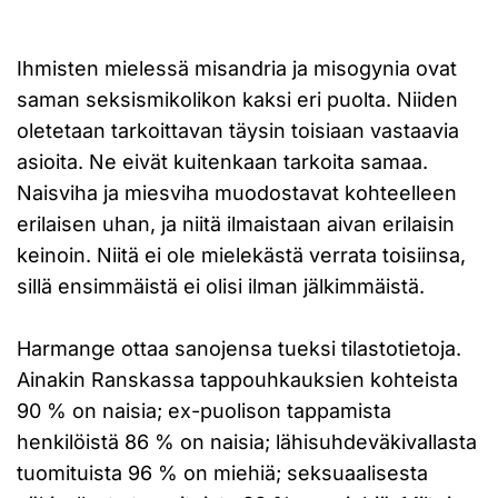
Ihmisten mielessä misandria ja misogynia ovat
saman seksismikolikon kaksi eri puolta. Niiden
oletetaan tarkoittavan täysin toisiaan vastaavia
asioita. Ne eivät kuitenkaan tarkoita samaa.
Naisviha ja miesviha muodostavat kohteelleen
erilaisen uhan, ja niitä ilmaistaan aivan erilaisin
keinoin. Niitä ei ole mielekästä verrata toisiinsa,
sillä ensimmäistä ei olisi ilman jälkimmäistä.
Harmange ottaa sanojensa tueksi tilastotietoja.
Ainakin Ranskassa tappouhkauksien kohteista
90 % on naisia; ex-puolison tappamista
henkilöistä 86 % on naisia; lähisuhdeväkivallasta
tuomituista 96 % on miehiä; seksuaalisesta