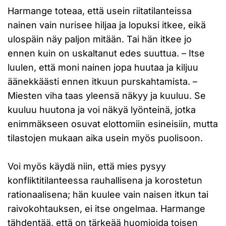
Harmange toteaa, että usein riitatilanteissa
nainen vain nurisee hiljaa ja lopuksi itkee, eikä
ulospäin näy paljon mitään. Tai hän itkee jo
ennen kuin on uskaltanut edes suuttua. – Itse
luulen, että moni nainen jopa huutaa ja kiljuu
äänekkäästi ennen itkuun purskahtamista. –
Miesten viha taas yleensä näkyy ja kuuluu. Se
kuuluu huutona ja voi näkyä lyönteinä, jotka
enimmäkseen osuvat elottomiin esineisiin, mutta
tilastojen mukaan aika usein myös puolisoon.
Voi myös käydä niin, että mies pysyy
konfliktitilanteessa rauhallisena ja korostetun
rationaalisena; hän kuulee vain naisen itkun tai
raivokohtauksen, ei itse ongelmaa. Harmange
tähdentää, että on tärkeää huomioida toisen