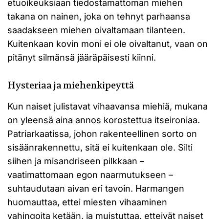
etuoikeuksiaan tiedostamattoman miehen
takana on nainen, joka on tehnyt parhaansa
saadakseen miehen oivaltamaan tilanteen.
Kuitenkaan kovin moni ei ole oivaltanut, vaan on
pitänyt silmänsä jääräpäisesti kiinni.
Hysteriaa ja miehenkipeyttä
Kun naiset julistavat vihaavansa miehiä, mukana
on yleensä aina annos korostettua itseironiaa.
Patriarkaatissa, johon rakenteellinen sorto on
sisäänrakennettu, sitä ei kuitenkaan ole. Silti
siihen ja misandriseen pilkkaan –
vaatimattomaan egon naarmutukseen –
suhtaudutaan aivan eri tavoin. Harmangen
huomauttaa, ettei miesten vihaaminen
vahingoita ketään, ja muistuttaa, etteivät naiset