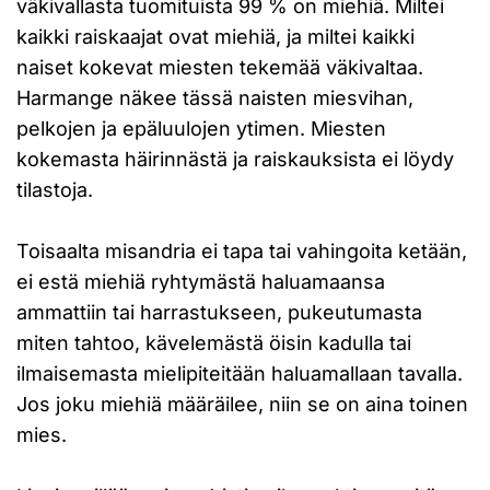
väkivallasta tuomituista 99 % on miehiä. Miltei
kaikki raiskaajat ovat miehiä, ja miltei kaikki
naiset kokevat miesten tekemää väkivaltaa.
Harmange näkee tässä naisten miesvihan,
pelkojen ja epäluulojen ytimen. Miesten
kokemasta häirinnästä ja raiskauksista ei löydy
tilastoja.
Toisaalta misandria ei tapa tai vahingoita ketään,
ei estä miehiä ryhtymästä haluamaansa
ammattiin tai harrastukseen, pukeutumasta
miten tahtoo, kävelemästä öisin kadulla tai
ilmaisemasta mielipiteitään haluamallaan tavalla.
Jos joku miehiä määräilee, niin se on aina toinen
mies.