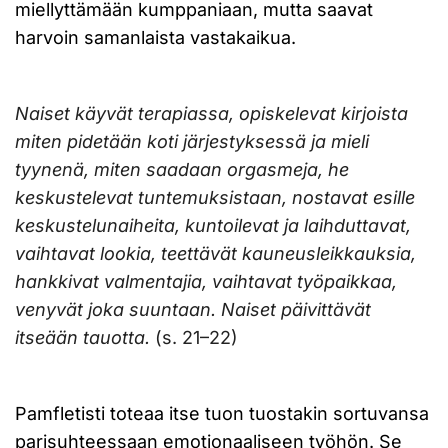
miellyttämään kumppaniaan, mutta saavat
harvoin samanlaista vastakaikua.
Naiset käyvät terapiassa, opiskelevat kirjoista
miten pidetään koti järjestyksessä ja mieli
tyynenä, miten saadaan orgasmeja, he
keskustelevat tuntemuksistaan, nostavat esille
keskustelunaiheita, kuntoilevat ja laihduttavat,
vaihtavat lookia, teettävät kauneusleikkauksia,
hankkivat valmentajia, vaihtavat työpaikkaa,
venyvät joka suuntaan. Naiset päivittävät
itseään tauotta.
(s. 21–22)
Pamfletisti toteaa itse tuon tuostakin sortuvansa
parisuhteessaan emotionaaliseen työhön. Se