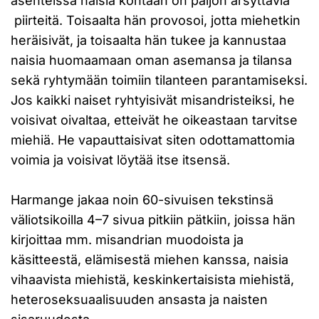
asenteissa naisia kohtaan on paljon ärsyttäviä
piirteitä. Toisaalta hän provosoi, jotta miehetkin
heräisivät, ja toisaalta hän tukee ja kannustaa
naisia huomaamaan oman asemansa ja tilansa
sekä ryhtymään toimiin tilanteen parantamiseksi.
Jos kaikki naiset ryhtyisivät misandristeiksi, he
voisivat oivaltaa, etteivät he oikeastaan tarvitse
miehiä. He vapauttaisivat siten odottamattomia
voimia ja voisivat löytää itse itsensä.
Harmange jakaa noin 60-sivuisen tekstinsä
väliotsikoilla 4–7 sivua pitkiin pätkiin, joissa hän
kirjoittaa mm. misandrian muodoista ja
käsitteestä, elämisestä miehen kanssa, naisia
vihaavista miehistä, keskinkertaisista miehistä,
heteroseksuaalisuuden ansasta ja naisten