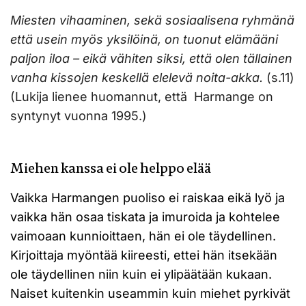
Miesten vihaaminen, sekä sosiaalisena ryhmänä
että usein myös yksilöinä, on tuonut elämääni
paljon iloa – eikä vähiten siksi, että olen tällainen
vanha kissojen keskellä elelevä noita-akka.
(s.11)
(Lukija lienee huomannut, että Harmange on
syntynyt vuonna 1995.)
Miehen kanssa ei ole helppo elää
Vaikka Harmangen puoliso ei raiskaa eikä lyö ja
vaikka hän osaa tiskata ja imuroida ja kohtelee
vaimoaan kunnioittaen, hän ei ole täydellinen.
Kirjoittaja myöntää kiireesti, ettei hän itsekään
ole täydellinen niin kuin ei ylipäätään kukaan.
Naiset kuitenkin useammin kuin miehet pyrkivät