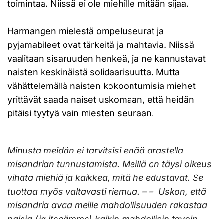
toimintaa. Niissä ei ole miehille mitään sijaa.
Harmangen mielestä ompeluseurat ja
pyjamabileet ovat tärkeitä ja mahtavia. Niissä
vaalitaan sisaruuden henkeä, ja ne kannustavat
naisten keskinäistä solidaarisuutta. Mutta
vähättelemällä naisten kokoontumisia miehet
yrittävät saada naiset uskomaan, että heidän
pitäisi tyytyä vain miesten seuraan.
Minusta meidän ei tarvitsisi enää arastella
misandrian tunnustamista. Meillä on täysi oikeus
vihata miehiä ja kaikkea, mitä he edustavat. Se
tuottaa myös valtavasti riemua. – – Uskon, että
misandria avaa meille mahdollisuuden rakastaa
naisia (ja itseämme) kaikin mahdollisin tavoin.