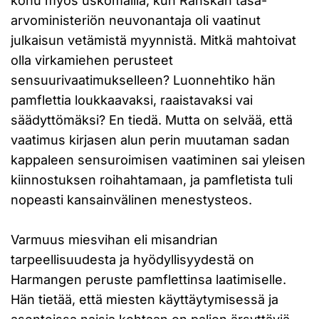
kohu myös uskomailla, kun Ranskan tasa-
arvoministeriön neuvonantaja oli vaatinut
julkaisun vetämistä myynnistä. Mitkä mahtoivat
olla virkamiehen perusteet
sensuurivaatimukselleen? Luonnehtiko hän
pamflettia loukkaavaksi, raaistavaksi vai
säädyttömäksi? En tiedä. Mutta on selvää, että
vaatimus kirjasen alun perin muutaman sadan
kappaleen sensuroimisen vaatiminen sai yleisen
kiinnostuksen roihahtamaan, ja pamfletista tuli
nopeasti kansainvälinen menestysteos.
Varmuus miesvihan eli misandrian
tarpeellisuudesta ja hyödyllisyydestä on
Harmangen peruste pamflettinsa laatimiselle.
Hän tietää, että miesten käyttäytymisessä ja