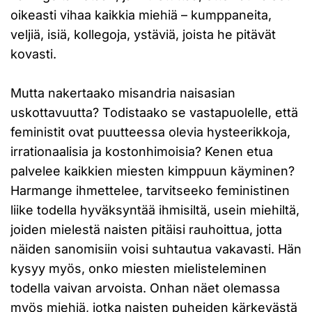
oikeasti vihaa kaikkia miehiä – kumppaneita,
veljiä, isiä, kollegoja, ystäviä, joista he pitävät
kovasti.
Mutta nakertaako misandria naisasian
uskottavuutta? Todistaako se vastapuolelle, että
feministit ovat puutteessa olevia hysteerikkoja,
irrationaalisia ja kostonhimoisia? Kenen etua
palvelee kaikkien miesten kimppuun käyminen?
Harmange ihmettelee, tarvitseeko feministinen
liike todella hyväksyntää ihmisiltä, usein miehiltä,
joiden mielestä naisten pitäisi rauhoittua, jotta
näiden sanomisiin voisi suhtautua vakavasti. Hän
kysyy myös, onko miesten mielisteleminen
todella vaivan arvoista. Onhan näet olemassa
myös miehiä, jotka naisten puheiden kärkevästä