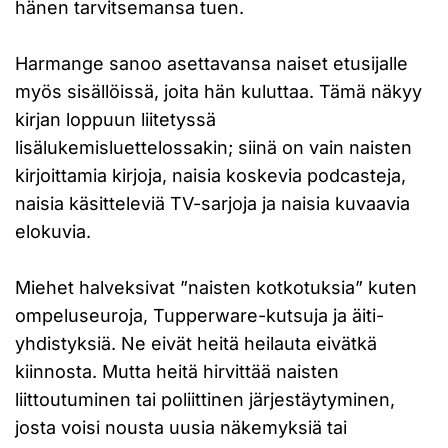
hänen tarvitsemansa tuen.
Harmange sanoo asettavansa naiset etusijalle
myös sisällöissä, joita hän kuluttaa. Tämä näkyy
kirjan loppuun liitetyssä
lisälukemisluettelossakin; siinä on vain naisten
kirjoittamia kirjoja, naisia koskevia podcasteja,
naisia käsitteleviä TV-sarjoja ja naisia kuvaavia
elokuvia.
Miehet halveksivat ”naisten kotkotuksia” kuten
ompeluseuroja, Tupperware-kutsuja ja äiti-
yhdistyksiä. Ne eivät heitä heilauta eivätkä
kiinnosta. Mutta heitä hirvittää naisten
liittoutuminen tai poliittinen järjestäytyminen,
josta voisi nousta uusia näkemyksiä tai