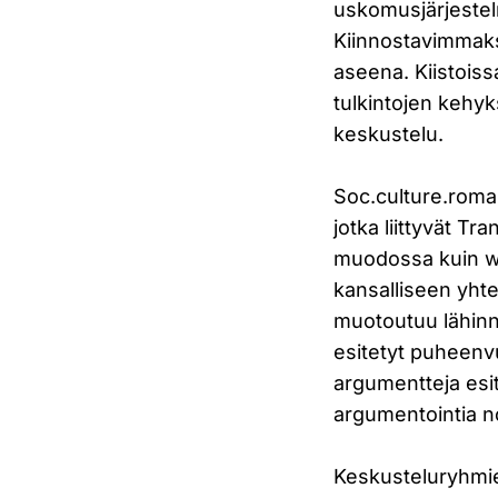
uskomusjärjestel
Kiinnostavimmaksi
aseena. Kiistois
tulkintojen kehyk
keskustelu.
Soc.culture.roma
jotka liittyvät 
muodossa kuin w
kansalliseen yht
muotoutuu lähinnä
esitetyt puheenvu
argumentteja esitet
argumentointia no
Keskusteluryhmien