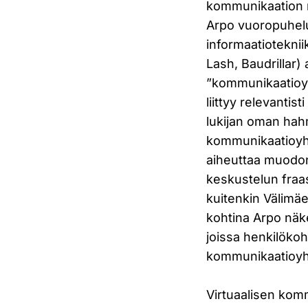
kommunikaation m
Arpo vuoropuhelu
informaatioteknii
Lash, Baudrillar) 
”kommunikaatioyh
liittyy relevanti
lukijan oman ha
kommunikaatioyht
aiheuttaa muodon
keskustelun fraa
kuitenkin Välimäe
kohtina Arpo näke
joissa henkilöko
kommunikaatioyht
Virtuaalisen komm