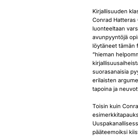
Kirjallisuuden kl
Conrad Hatteras 
luonteeltaan vars
avunpyyntöjä opi
löytäneet tämän fo
”hieman helpomma
kirjallisuusaihei
suorasanaisia pyy
erilaisten argume
tapoina ja neuvot
Toisin kuin Conr
esimerkkitapauks
Uuspakanallisess
pääteemoiksi kiis