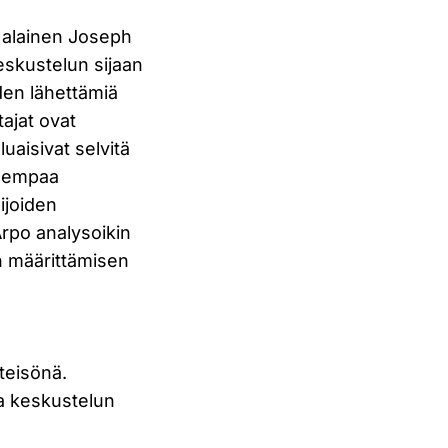
n alainen Joseph
eskustelun sijaan
iden lähettämiä
ajat ovat
uaisivat selvitä
neempaa
ijoiden
Arpo analysoikin
in määrittämisen
teisönä.
a keskustelun