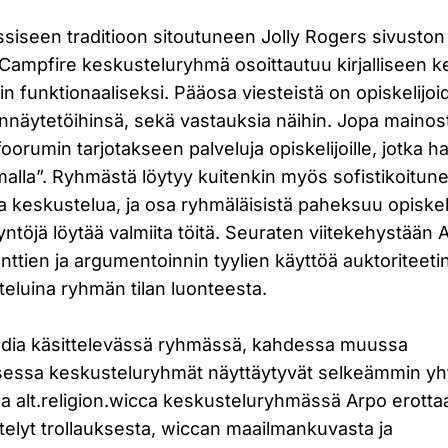
assiseen traditioon sitoutuneen Jolly Rogers sivusto
Campfire keskusteluryhmä osoittautuu kirjalliseen k
in funktionaaliseksi. Pääosa viesteistä on opiskelijo
nnäytetöihinsä, sekä vastauksia näihin. Jopa mainost
orumin tarjotakseen palveluja opiskelijoille, jotka hal
lla”. Ryhmästä löytyy kuitenkin myös sofistikoitu
sta keskustelua, ja osa ryhmäläisistä paheksuu opiskel
ntöjä löytää valmiita töitä. Seuraten viitekehystään 
nttien ja argumentoinnin tyylien käyttöä auktoriteet
teluina ryhmän tilan luonteesta.
adia käsittelevässä ryhmässä, kahdessa muussa
essa keskusteluryhmät näyttäytyvät selkeämmin yh
a alt.religion.wicca keskusteluryhmässä Arpo erotta
telyt trollauksesta, wiccan maailmankuvasta ja