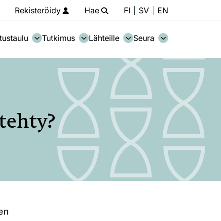
Rekisteröidy
Hae
FI
SV
EN
tustaulu
Tutkimus
Lähteille
Seura
 tehty?
ien