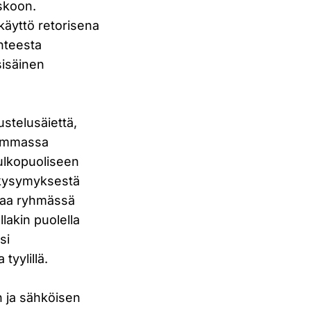
skoon.
käyttö retorisena
nteesta
sisäinen
stelusäiettä,
kommassa
ulkopuoliseen
uskysymyksestä
akaa ryhmässä
lakin puolella
si
tyylillä.
n ja sähköisen