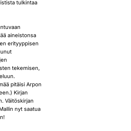
stista tulkintaa
untuvaan
ää aineistonsa
men erityyppisen
tunut
jen
östen tekemisen,
eluun.
ää pitäisi Arpon
teen.) Kirjan
. Väitöskirjan
Mallin nyt saatua
n!