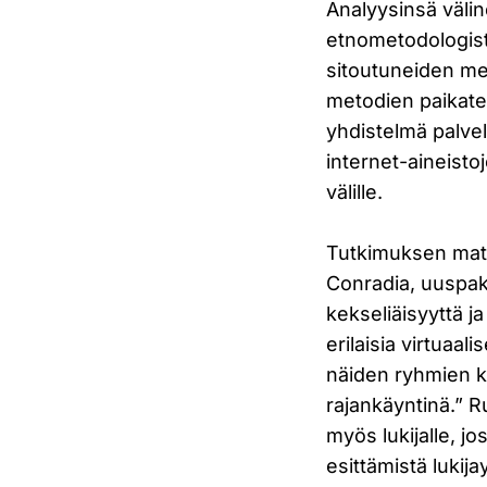
Analyysinsä välin
etnometodologista
sitoutuneiden me
metodien paikate
yhdistelmä palve
internet-aineisto
välille.
Tutkimuksen mater
Conradia, uuspaka
kekseliäisyyttä j
erilaisia virtuaa
näiden ryhmien ko
rajankäyntinä.” R
myös lukijalle, j
esittämistä luki