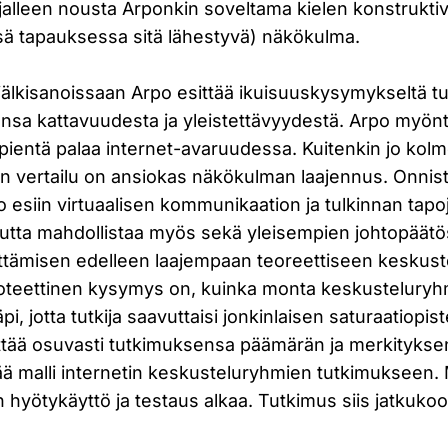
ljalleen nousta Arponkin soveltama kielen konstruktivi
ssä tapauksessa sitä lähestyvä) näkökulma.
jälkisanoissaan Arpo esittää ikuisuuskysymykseltä t
nsa kattavuudesta ja yleistettävyydestä. Arpo myönt
pientä palaa internet-avaruudessa. Kuitenkin jo kol
 vertailu on ansiokas näkökulman laajennus. Onnis
uo esiin virtuaalisen kommunikaation ja tulkinnan tapo
utta mahdollistaa myös sekä yleisempien johtopäät
nittämisen edelleen laajempaan teoreettiseen keskust
oteettinen kysymys on, kuinka monta keskusteluryhm
pi, jotta tutkija saavuttaisi jonkinlaisen saturaatiopis
ttää osuvasti tutkimuksensa päämärän ja merkityksen
tää malli internetin keskusteluryhmien tutkimukseen. 
hyötykäyttö ja testaus alkaa. Tutkimus siis jatkukoo