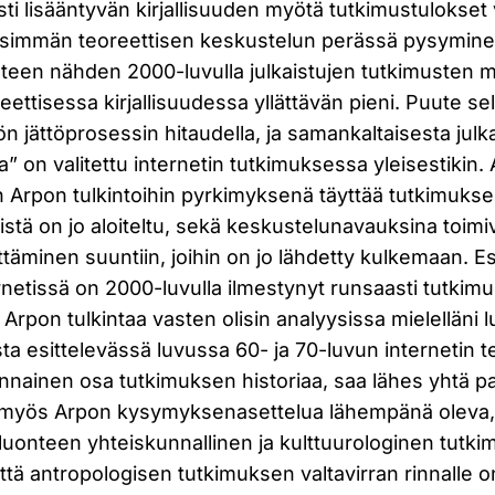
sti lisääntyvän kirjallisuuden myötä tutkimustulokse
eisimmän teoreettisen keskustelun perässä pysyminen
uoteen nähden 2000-luvulla julkaistujen tutkimusten
ettisessa kirjallisuudessa yllättävän pieni. Puute sel
yön jättöprosessin hitaudella, ja samankaltaisesta julk
 on valitettu internetin tutkimuksessa yleisestikin. A
in Arpon tulkintoihin pyrkimyksenä täyttää tutkimuksel
stä on jo aloiteltu, sekä keskustelunavauksina toimi
täminen suuntiin, joihin on jo lähdetty kulkemaan. E
netissä on 2000-luvulla ilmestynyt runsaasti tutkimusk
 Arpon tulkintaa vasten olisin analyysissa mielelläni 
a esittelevässä luvussa 60- ja 70-luvun internetin 
ennainen osa tutkimuksen historiaa, saa lähes yhtä p
 myös Arpon kysymyksenasettelua lähempänä oleva, 
uonteen yhteiskunnallinen ja kulttuurologinen tutkim
ttä antropologisen tutkimuksen valtavirran rinnalle 