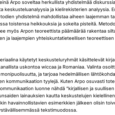
einä Arpo soveltaa herkullista yhdistelmää diskurssia
 keskusteluanalyysia ja kielirekisterien analyysia. E
todien yhdistelmä mahdollistaa aiheen laajemman tar
ssa toistensa heikkouksia ja sokeita pisteitä. Metod
lee myös Arpon teoreettista päämäärää rakentaa silta
jen ja laajempien yhteiskuntatieteellisen teoreettise
iaalina käytetyt keskusteluryhmät käsittelevät kirja
nallista uskontoa wiccaa ja Romaniaa. Valinta osoitt
a monipuolisuutta, ja tarjoaa hedelmällisen lähtökohda
lisen kommunikaation tyylejä. Kuten Arpo osuvasti tot
mmunikaation luonne nähdä ”kirjallisen ja suullisen 
unsaiden lainauksien kautta keskustelujen kielellinen
oskin havainnollistavien esimerkkien jälkeen olisin toi
jaystävällisemmässä tekstimuodossa.