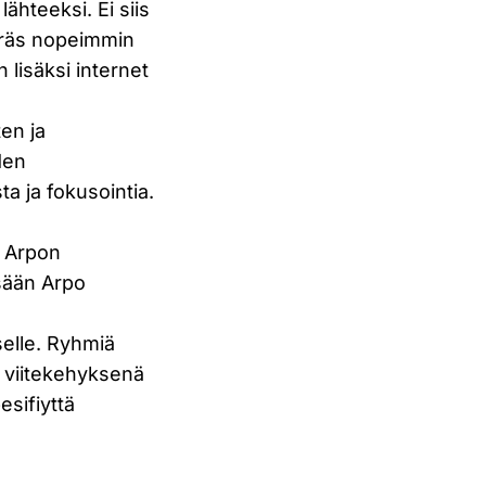
ähteeksi. Ei siis
 eräs nopeimmin
 lisäksi internet
ten ja
den
a ja fokusointia.
t Arpon
ssään Arpo
n
elle. Ryhmiä
a viitekehyksenä
esifiyttä