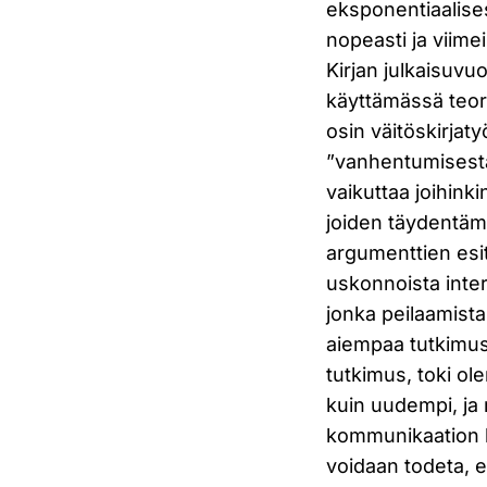
eksponentiaalise
nopeasti ja viim
Kirjan julkaisuv
käyttämässä teore
osin väitöskirjat
”vanhentumisesta”
vaikuttaa joihink
joiden täydentämi
argumenttien esit
uskonnoista inter
jonka peilaamista
aiempaa tutkimust
tutkimus, toki ol
kuin uudempi, ja
kommunikaation l
voidaan todeta, e