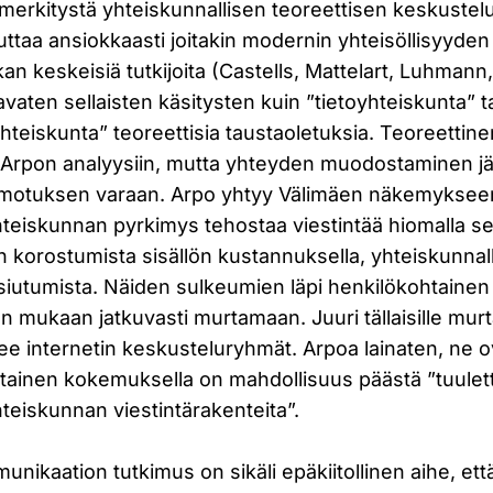
erkitystä yhteiskunnallisen teoreettisen keskustelu
ttaa ansiokkaasti joitakin modernin yhteisöllisyyden
kan keskeisiä tutkijoita (Castells, Mattelart, Luhma
avaten sellaisten käsitysten kuin ”tietoyhteiskunta” t
teiskunta” teoreettisia taustaoletuksia. Teoreettin
sti Arpon analyysiin, mutta yhteyden muodostaminen jä
hmotuksen varaan. Arpo yhtyy Välimäen näkemyksee
eiskunnan pyrkimys tehostaa viestintää hiomalla s
 korostumista sisällön kustannuksella, yhteiskunnal
siutumista. Näiden sulkeumien läpi henkilökohtainen
n mukaan jatkuvasti murtamaan. Juuri tällaisille murta
e internetin keskusteluryhmät. Arpoa lainaten, ne o
htainen kokemuksella on mahdollisuus päästä ”tuule
eiskunnan viestintärakenteita”.
unikaation tutkimus on sikäli epäkiitollinen aihe, ett