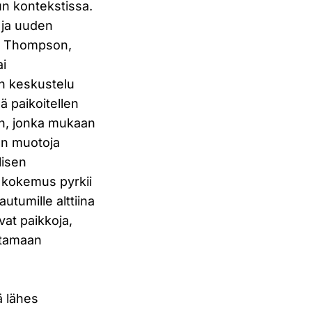
n kontekstissa.
 ja uuden
nn, Thompson,
ai
en keskustelu
ä paikoitellen
n, jonka mukaan
en muotoja
lisen
 kokemus pyrkii
utumille alttiina
vat paikkoja,
ttamaan
ä lähes