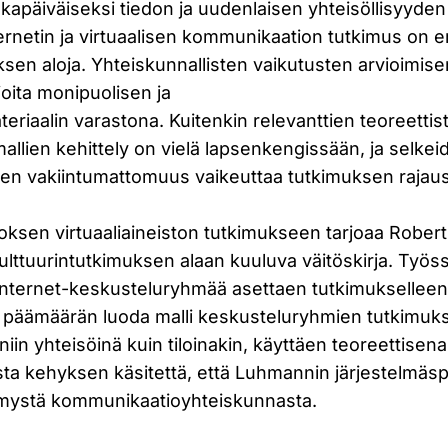
kapäiväiseksi tiedon ja uudenlaisen yhteisöllisyyden l
ternetin ja virtuaalisen kommunikaation tutkimus on
sen aloja. Yhteiskunnallisten vaikutusten arvioimisen
joita monipuolisen ja
eriaalin varastona. Kuitenkin relevanttien teoreettis
llien kehittely on vielä lapsenkengissään, ja selkei
den vakiintumattomuus vaikeuttaa tutkimuksen rajaust
oksen virtuaaliaineiston tutkimukseen tarjoaa Rober
 kulttuurintutkimuksen alaan kuuluva väitöskirja. Työ
internet-keskusteluryhmää asettaen tutkimuksellee
päämäärän luoda malli keskusteluryhmien tutkimuks
niin yhteisöinä kuin tiloinakin, käyttäen teoreettisen
ta kehyksen käsitettä, että Luhmannin järjestelmäsp
mystä kommunikaatioyhteiskunnasta.