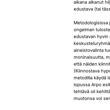
aikana alkanut hi
edustava (tai tä
Metodologisissa 
ongelman tuloste
edustavan hyvin 
keskusteluryhmän
aineistovalinta t
moninaisuutta, m
että näiden kiin
(Kiinnostava hyp
metodilla käydä lä
lopussa Arpo esi
tehtävä oli kehit
muotonsa voi sen 