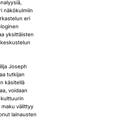
nalyysiä,
ri näkökulmiin
kastelun eri
ologinen
a yksittäisten
n keskustelun
ilija Joseph
aa tutkijan
n käsitellä
eaa, voidaan
kulttuurin
 maku välittyy
vonut lainausten