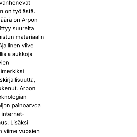
t vanhenevat
 on työlästä.
 määrä on Arpon
ittyy suurelta
aistun materiaalin
jallinen viive
lisia aukkoja
vien
simerkiksi
irjallisuutta,
lukenut. Arpon
teknologian
aljon painoarvoa
internet-
us. Lisäksi
on viime vuosien