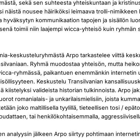
mästä, sekä sen suhteesta yhteiskuntaan ja kristinu
 näistä nousee häiriköksi leimaava trolli-nimikkeen 
sa hyväksytyn kommunikaation tapojen ja sisällön luo
senä toimii niin laajempi wicca-yhteisö kuin ryhmän 
nia-keskusteluryhmästä Arpo tarkastelee viittä kesku
Transilvaniaan. Ryhmä muodostaa yhteisön, mutta hei
icca-ryhmässä, paikantuen enemmänkin internetin 
eisöllisyyteen. Keskustelu Transilvanian kansallisu
 kiistelyksi valideista historian tulkinnoista. Arpo j
orot romanialais- ja unkarilaismielisiin, joista kummal
ään joko maltillisella tyylillä, tieteellisen tosi / epäto
udattaen, tai henkilökohtaisemmalla, aggressiivisella 
 analyysin jälkeen Arpo siirtyy pohtimaan interneti