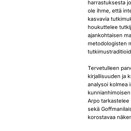
harrastuksesta jo
ole ihme, että in
kasvavia tutkimuk
houkuttelee tutki
ajankohtaisen mat
metodologisten ma
tutkimustraditioi
Tervetulleen pan
kirjallisuuden ja
analysoi kolmea 
kunnianhimoisen 
Arpo tarkastelee 
sekä Goffmanilais
korostavaa näke