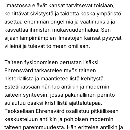
ilmastossa elävät kansat tarvitsevat toisiaan,
kehittävät sivistystä ja taidetta koska ympäristö
asettaa enemmän ongelmia ja vaatimuksia ja
kasvattaa ihmisten mukavuudenhalua. Sen
sijaan lämpimämpien ilmastojen kansat pysyvät
villeinä ja tulevat toimeen omillaan.
Taiteen fysionomisen perustan lisäksi
Ehrensvärd tarkastelee myös taiteen
historiallista ja maantieteellistä kehitystä.
Estetiikassaan hän luo antiikin ja modernin
taiteen synteesin, jossa pakanallinen perintö
sulautuu osaksi kristillistä ajattelutapaa.
Teoksellaan Ehrensvärd osallistuu pitkälliseen
keskusteluun antiikin ja pohjoisen modernin
taiteen paremmuudesta. Hän erittelee antiikin ja