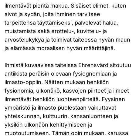
ilmentävät pientä makua. Sisäiset elimet, kuten
aivot ja sydän, joita ihminen tarvitsee
tarpeittensa täyttämiseksi, palvelevat halua,
muistamista sekä erottelu-, kuvittelu- ja
arvostelukykyä ja toimivat taiteessa hyvän maun
ja elämässä moraalisen hyvän määrittäjinä.
Ihmistä kuvaavissa taiteissa Ehrensvärd sitoutuu
antiikista peräisin olevaan fysiognomiaan ja
ilmasto-oppiin. Näitten mukaan henkilön
fysionomia, ulkonäkö, kasvojen piirteet ja ilmeet
ilmentävät henkilön luonteenpiirteitä. Fyysinen
ympäristö ja ilmasto puolestaan vaikuttavat
yhteiskunnan, kulttuurin, kansanluonteen ja
yksilön ulkonäön kehittymiseen ja
muotoutumiseen. Tämän opin mukaan, karussa