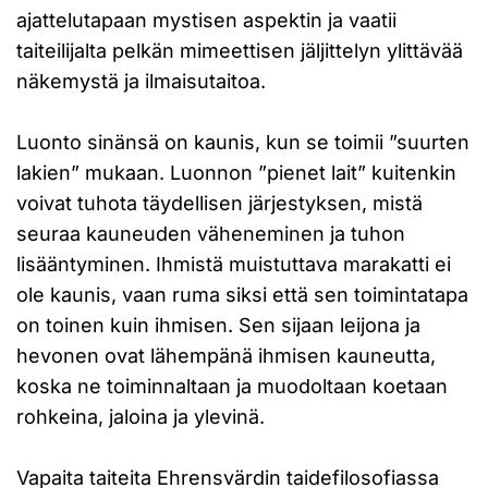
ajattelutapaan mystisen aspektin ja vaatii
taiteilijalta pelkän mimeettisen jäljittelyn ylittävää
näkemystä ja ilmaisutaitoa.
Luonto sinänsä on kaunis, kun se toimii ”suurten
lakien” mukaan. Luonnon ”pienet lait” kuitenkin
voivat tuhota täydellisen järjestyksen, mistä
seuraa kauneuden väheneminen ja tuhon
lisääntyminen. Ihmistä muistuttava marakatti ei
ole kaunis, vaan ruma siksi että sen toimintatapa
on toinen kuin ihmisen. Sen sijaan leijona ja
hevonen ovat lähempänä ihmisen kauneutta,
koska ne toiminnaltaan ja muodoltaan koetaan
rohkeina, jaloina ja ylevinä.
Vapaita taiteita Ehrensvärdin taidefilosofiassa