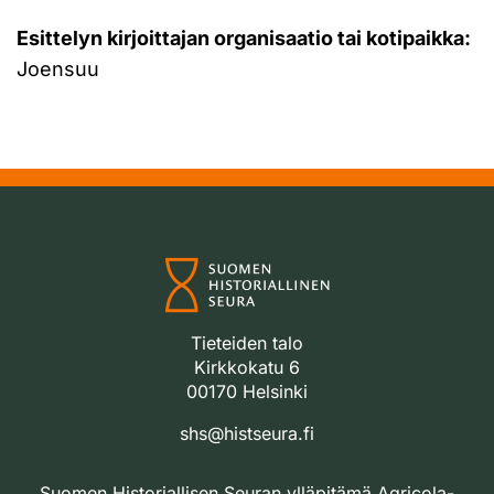
Esittelyn kirjoittajan organisaatio tai kotipaikka:
Joensuu
Tieteiden talo
Kirkkokatu 6
00170 Helsinki
shs@histseura.fi
Suomen Historiallisen Seuran ylläpitämä Agricola-