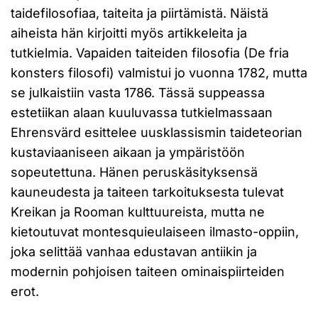
taidefilosofiaa, taiteita ja piirtämistä. Näistä
aiheista hän kirjoitti myös artikkeleita ja
tutkielmia. Vapaiden taiteiden filosofia (De fria
konsters filosofi) valmistui jo vuonna 1782, mutta
se julkaistiin vasta 1786. Tässä suppeassa
estetiikan alaan kuuluvassa tutkielmassaan
Ehrensvärd esittelee uusklassismin taideteorian
kustaviaaniseen aikaan ja ympäristöön
sopeutettuna. Hänen peruskäsityksensä
kauneudesta ja taiteen tarkoituksesta tulevat
Kreikan ja Rooman kulttuureista, mutta ne
kietoutuvat montesquieulaiseen ilmasto-oppiin,
joka selittää vanhaa edustavan antiikin ja
modernin pohjoisen taiteen ominaispiirteiden
erot.