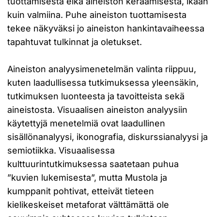
tuottamisesta eikä aineiston keräämisestä, ikään
kuin valmiina. Puhe aineiston tuottamisesta
tekee näkyväksi jo aineiston hankintavaiheessa
tapahtuvat tulkinnat ja oletukset.
Aineiston analyysimenetelmän valinta riippuu,
kuten laadullisessa tutkimuksessa yleensäkin,
tutkimuksen luonteesta ja tavoitteista sekä
aineistosta. Visuaalisen aineiston analyysiin
käytettyjä menetelmiä ovat laadullinen
sisällönanalyysi, ikonografia, diskurssianalyysi ja
semiotiikka. Visuaalisessa
kulttuurintutkimuksessa saatetaan puhua
”kuvien lukemisesta”, mutta Mustola ja
kumppanit pohtivat, etteivät tieteen
kielikeskeiset metaforat välttämättä ole