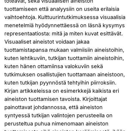
toteavat, sekä visuaalisen aineiston
tuottamiseen että analyysiin on useita erilaisia
vaihtoehtoja. Kulttuurintutkimuksessa visuaalisia
menetelmiä hyödynnettäessä on läsnä kysymys
representaatiosta: mitä ja miten kuvat esittävät.
Visuaaliset aineistot voidaan jakaa
tuottamistapansa mukaan valmiisiin aineistoihin,
kuten lehtikuviin, tutkijan tuottamiin aineistoihin,
kuten hänen ottamiinsa valokuviin sekä
tutkimuksen osallistujien tuottamaan aineistoon,
kuten tutkijan pyynnöstä tehtyihin piirroksiin.
Kirjan artikkeleissa on esimerkkejä kaikista eri
aineiston tuottamisen tavoista. Kirjoittajat
painottavat johdannossa, että aineiston
syntyessä tutkijan valintojen perusteella on
perusteltua puhua nimenomaan aineiston