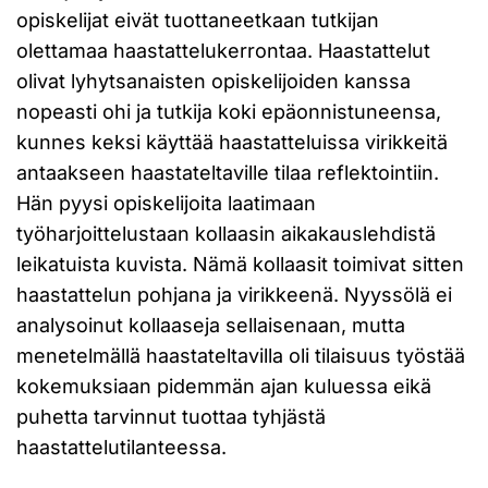
opiskelijat eivät tuottaneetkaan tutkijan
olettamaa haastattelukerrontaa. Haastattelut
olivat lyhytsanaisten opiskelijoiden kanssa
nopeasti ohi ja tutkija koki epäonnistuneensa,
kunnes keksi käyttää haastatteluissa virikkeitä
antaakseen haastateltaville tilaa reflektointiin.
Hän pyysi opiskelijoita laatimaan
työharjoittelustaan kollaasin aikakauslehdistä
leikatuista kuvista. Nämä kollaasit toimivat sitten
haastattelun pohjana ja virikkeenä. Nyyssölä ei
analysoinut kollaaseja sellaisenaan, mutta
menetelmällä haastateltavilla oli tilaisuus työstää
kokemuksiaan pidemmän ajan kuluessa eikä
puhetta tarvinnut tuottaa tyhjästä
haastattelutilanteessa.