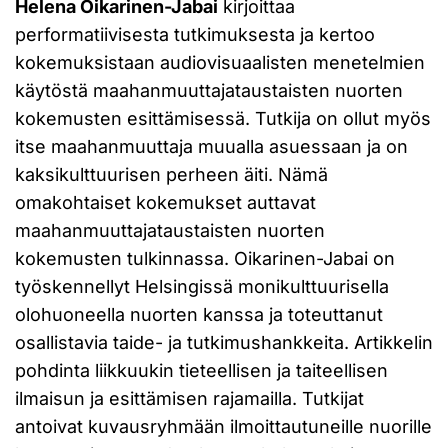
Helena Oikarinen-Jabai
kirjoittaa
performatiivisesta tutkimuksesta ja kertoo
kokemuksistaan audiovisuaalisten menetelmien
käytöstä maahanmuuttajataustaisten nuorten
kokemusten esittämisessä. Tutkija on ollut myös
itse maahanmuuttaja muualla asuessaan ja on
kaksikulttuurisen perheen äiti. Nämä
omakohtaiset kokemukset auttavat
maahanmuuttajataustaisten nuorten
kokemusten tulkinnassa. Oikarinen-Jabai on
työskennellyt Helsingissä monikulttuurisella
olohuoneella nuorten kanssa ja toteuttanut
osallistavia taide- ja tutkimushankkeita. Artikkelin
pohdinta liikkuukin tieteellisen ja taiteellisen
ilmaisun ja esittämisen rajamailla. Tutkijat
antoivat kuvausryhmään ilmoittautuneille nuorille