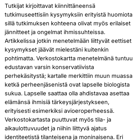
Tutkijat kirjoittavat kiinnittäneensä
tutkimuseettisiin kysymyksiin erityistä huomiota
sillä tutkimuksen kohteena olivat myös erilaiset
jännitteet ja ongelmat ihmissuhteissa.
Artikkelissa jotkin menetelmään liittyvät eettiset
kysymykset jäävät mielestäni kuitenkin
pohtimatta. Verkostokartta menetelmänä tuntuu
edustavan varsin konservatiivista
perhekäsitystä; kartalle merkittiin muun muassa
ketkä perheenjäsenistä ovat lapselle biologista
sukua. Lapselle saattaa olla ahdistavaa asettaa
elämänsä ihmisiä tärkeysjärjestykseen,
erityisesti esimerkiksi avioeroperheessä.
Verkostokartasta puuttuvat myös tila- ja
aikaulottuvuudet ja niihin liittyvä ajatus
identiteetistä tilanteisena ja moninaisena. Eri