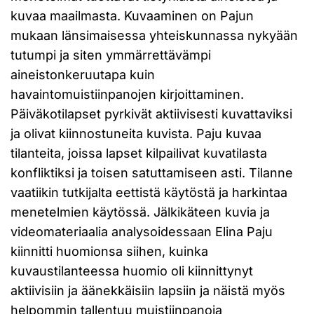
kuvaa maailmasta. Kuvaaminen on Pajun
mukaan länsimaisessa yhteiskunnassa nykyään
tutumpi ja siten ymmärrettävämpi
aineistonkeruutapa kuin
havaintomuistiinpanojen kirjoittaminen.
Päiväkotilapset pyrkivät aktiivisesti kuvattaviksi
ja olivat kiinnostuneita kuvista. Paju kuvaa
tilanteita, joissa lapset kilpailivat kuvatilasta
konfliktiksi ja toisen satuttamiseen asti. Tilanne
vaatiikin tutkijalta eettistä käytöstä ja harkintaa
menetelmien käytössä. Jälkikäteen kuvia ja
videomateriaalia analysoidessaan Elina Paju
kiinnitti huomionsa siihen, kuinka
kuvaustilanteessa huomio oli kiinnittynyt
aktiivisiin ja äänekkäisiin lapsiin ja näistä myös
helpommin tallentuu muistiinpanoja