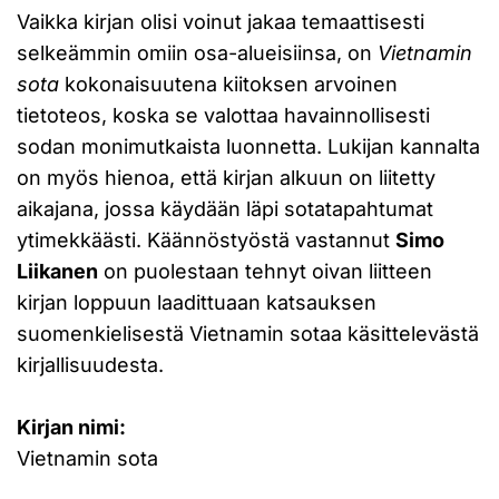
Vaikka kirjan olisi voinut jakaa temaattisesti
selkeämmin omiin osa-alueisiinsa, on
Vietnamin
sota
kokonaisuutena kiitoksen arvoinen
tietoteos, koska se valottaa havainnollisesti
sodan monimutkaista luonnetta. Lukijan kannalta
on myös hienoa, että kirjan alkuun on liitetty
aikajana, jossa käydään läpi sotatapahtumat
ytimekkäästi. Käännöstyöstä vastannut
Simo
Liikanen
on puolestaan tehnyt oivan liitteen
kirjan loppuun laadittuaan katsauksen
suomenkielisestä Vietnamin sotaa käsittelevästä
kirjallisuudesta.
Kirjan nimi:
Vietnamin sota