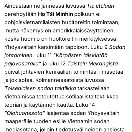
Ainoastaan neljännessä luvussa
Tie etelään
perehdytään
Ho Tši Minhin
polkuun eli
pohjoisvietnamilaisten huoltoreitin toimintaan,
mutta näkemys on amerikkalaissävytteinen,
koska huomio on huoltoreitin merkityksessä
Yhdysvaltain kärsimään tappioon. Luku 9
Sodan
johtaminen
, luku 11
”Kärpästen läiskintää
pajavasaralla”
ja luku 12
Taistelu Mekongista
puivat johtavien kenraalien toimintaa, ilmasotaa
ja jokisotaa. Kolmannessatoista luvussa
Toisenlaisen sodan taktiikka
tarkastellaan
Vietnamissa toteutettua sotilaallista taktiikkaa
teorian ja käytännön kautta. Luku 14
”Olohuonesota”
laajentaa sodan Yhdysvaltain
maaperälle tuoden esille Vietnamin sodan
mediasotana, jolloin tiedotusvälineiden ansiosta