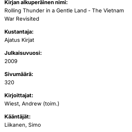
Kirjan alkuperäinen nimi:
Rolling Thunder in a Gentle Land - The Vietnam
War Revisited
Kustantaja:
Ajatus Kirjat
Julkaisuvuosi:
2009
Sivumäärä:
320
Kirjoittajat:
Wiest, Andrew (toim.)
Kääntäjät:
Liikanen, Simo