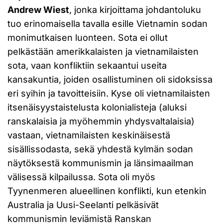
Andrew Wiest
, jonka kirjoittama johdantoluku
tuo erinomaisella tavalla esille Vietnamin sodan
monimutkaisen luonteen. Sota ei ollut
pelkästään amerikkalaisten ja vietnamilaisten
sota, vaan konfliktiin sekaantui useita
kansakuntia, joiden osallistuminen oli sidoksissa
eri syihin ja tavoitteisiin. Kyse oli vietnamilaisten
itsenäisyystaistelusta kolonialisteja (aluksi
ranskalaisia ja myöhemmin yhdysvaltalaisia)
vastaan, vietnamilaisten keskinäisestä
sisällissodasta, sekä yhdestä kylmän sodan
näytöksestä kommunismin ja länsimaailman
välisessä kilpailussa. Sota oli myös
Tyynenmeren alueellinen konflikti, kun etenkin
Australia ja Uusi-Seelanti pelkäsivät
kommunismin leviämistä Ranskan