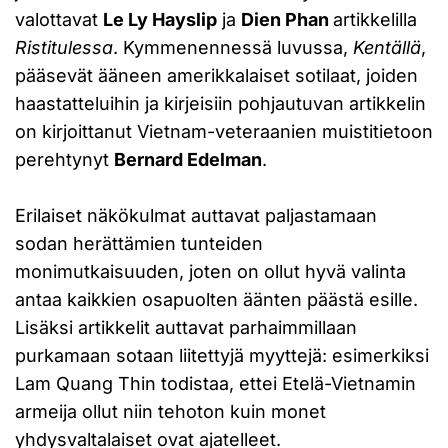
valottavat
Le Ly Hayslip
ja
Dien Phan
artikkelilla
Ristitulessa
. Kymmenennessä luvussa,
Kentällä
,
pääsevät ääneen amerikkalaiset sotilaat, joiden
haastatteluihin ja kirjeisiin pohjautuvan artikkelin
on kirjoittanut Vietnam-veteraanien muistitietoon
perehtynyt
Bernard Edelman
.
Erilaiset näkökulmat auttavat paljastamaan
sodan herättämien tunteiden
monimutkaisuuden, joten on ollut hyvä valinta
antaa kaikkien osapuolten äänten päästä esille.
Lisäksi artikkelit auttavat parhaimmillaan
purkamaan sotaan liitettyjä myyttejä: esimerkiksi
Lam Quang Thin todistaa, ettei Etelä-Vietnamin
armeija ollut niin tehoton kuin monet
yhdysvaltalaiset ovat ajatelleet.