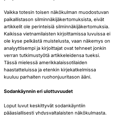
Vaikka totesin toisen näkökulman muodostuvan
paikallistason silminnäkijäkertomuksista, eivät
artikkelit ole perinteisiä silminnäkijäkertomuksia.
Kaikissa vietnamilaisten kirjoittamissa luvuissa ei
ole kyse pelkästä muistelusta, vaan näkemys on
analyyttisempi ja kirjoittajat ovat tehneet jonkin
verran tutkimustyötä artikkeleidensa tueksi.
Tässä mielessä amerikkalaissotilaiden
haastatteluissa ja etenkin kirjekatkelmissa
kuuluu parhaiten ruohonjuuritason ääni.
Sodankäynnin eri ulottuvuudet
Loput luvut keskittyvät sodankäyntiin
pääasiallisesti yhdysvaltalaisten näkökulmasta.