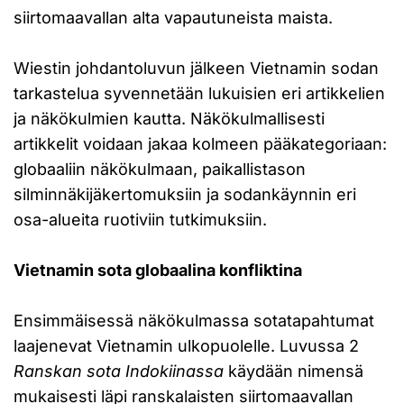
siirtomaavallan alta vapautuneista maista.
Wiestin johdantoluvun jälkeen Vietnamin sodan
tarkastelua syvennetään lukuisien eri artikkelien
ja näkökulmien kautta. Näkökulmallisesti
artikkelit voidaan jakaa kolmeen pääkategoriaan:
globaaliin näkökulmaan, paikallistason
silminnäkijäkertomuksiin ja sodankäynnin eri
osa-alueita ruotiviin tutkimuksiin.
Vietnamin sota globaalina konfliktina
Ensimmäisessä näkökulmassa sotatapahtumat
laajenevat Vietnamin ulkopuolelle. Luvussa 2
Ranskan sota Indokiinassa
käydään nimensä
mukaisesti läpi ranskalaisten siirtomaavallan