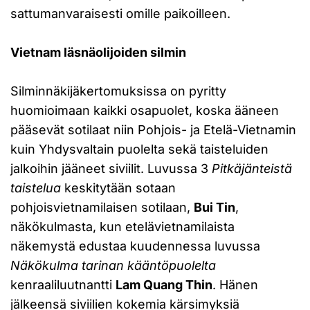
sattumanvaraisesti omille paikoilleen.
Vietnam läsnäolijoiden silmin
Silminnäkijäkertomuksissa on pyritty
huomioimaan kaikki osapuolet, koska ääneen
pääsevät sotilaat niin Pohjois- ja Etelä-Vietnamin
kuin Yhdysvaltain puolelta sekä taisteluiden
jalkoihin jääneet siviilit. Luvussa 3
Pitkäjänteistä
taistelua
keskitytään sotaan
pohjoisvietnamilaisen sotilaan,
Bui Tin
,
näkökulmasta, kun etelävietnamilaista
näkemystä edustaa kuudennessa luvussa
Näkökulma tarinan kääntöpuolelta
kenraaliluutnantti
Lam Quang Thin
. Hänen
jälkeensä siviilien kokemia kärsimyksiä