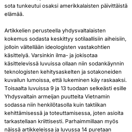
sota tunkeutui osaksi amerikkalaisten päivittäistä
elämää.
Artikkelien perusteella yhdysvaltalaisten
kokemus sodasta keskittyy sotilaallisiin aiheisiin,
jolloin vältellään ideologisten vastakohtien
käsittelyä. Varsinkin ilma- ja jokisotaa
käsittelevissä luvuissa ollaan niin sodankäynnin
teknologisten kehitysaskelten ja sotakoneiden
kuvailun lumoissa, että lukeminen käy raskaaksi.
Toisaalta luvuissa 9 ja 13 tuodaan selkeästi esille
Yhdysvaltain armeijan puutteita Vietnamin
sodassa niin henkilötasolla kuin taktiikan
kehittämisessä ja toteuttamisessa, joten asioita
tarkastellaan kriittisesti. Parhaimmillaan myös
näissä artikkeleissa ja luvussa 14 puretaan