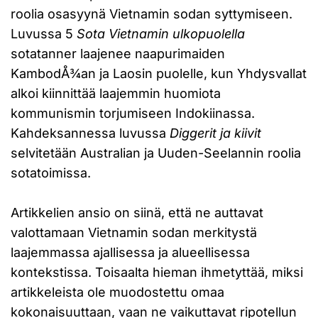
roolia osasyynä Vietnamin sodan syttymiseen.
Luvussa 5
Sota Vietnamin ulkopuolella
sotatanner laajenee naapurimaiden
KambodÅ¾an ja Laosin puolelle, kun Yhdysvallat
alkoi kiinnittää laajemmin huomiota
kommunismin torjumiseen Indokiinassa.
Kahdeksannessa luvussa
Diggerit ja kiivit
selvitetään Australian ja Uuden-Seelannin roolia
sotatoimissa.
Artikkelien ansio on siinä, että ne auttavat
valottamaan Vietnamin sodan merkitystä
laajemmassa ajallisessa ja alueellisessa
kontekstissa. Toisaalta hieman ihmetyttää, miksi
artikkeleista ole muodostettu omaa
kokonaisuuttaan, vaan ne vaikuttavat ripotellun