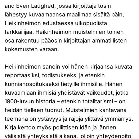
and Even Laughed, jossa kirjoittaja tosin
lähestyy kuvaamaansa maailmaa sisältä päin,
Heikinheimon edustaessa ulkopuolista
tarkkailijaa. Heikinheimon muistelmien toinen
osa rakentuu pääosin kirjoittajan ammatillisten
kokemusten varaan.
Heikinheimon sanoin voi hänen kirjaansa kuvata
reportaasiksi, todistukseksi ja etenkin
kunnianosoitukseksi tietyille ihmisille. Hänen
kuvaamiaan ihmisiä yhdistävät vaikeudet, jotka
1900-luvun historia – etenkin totalitarismi – on
heidän tielleen tuonut. Muistelmien kantavana
teemana on ystävyys ja rajoja ylittävä ymmärrys.
Kirja kertoo myös poliittisen idän ja lännen
välisistä yhteyksistä aikana, jolloin yhteydenpito