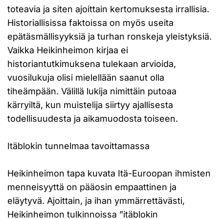
toteavia ja siten ajoittain kertomuksesta irrallisia.
Historiallisissa faktoissa on myös useita
epätäsmällisyyksiä ja turhan ronskeja yleistyksiä.
Vaikka Heikinheimon kirjaa ei
historiantutkimuksena tulekaan arvioida,
vuosilukuja olisi mielellään saanut olla
tiheämpään. Välillä lukija nimittäin putoaa
kärryiltä, kun muistelija siirtyy ajallisesta
todellisuudesta ja aikamuodosta toiseen.
Itäblokin tunnelmaa tavoittamassa
Heikinheimon tapa kuvata Itä-Euroopan ihmisten
menneisyyttä on pääosin empaattinen ja
eläytyvä. Ajoittain, ja ihan ymmärrettävästi,
Heikinheimon tulkinnoissa ”itäblokin