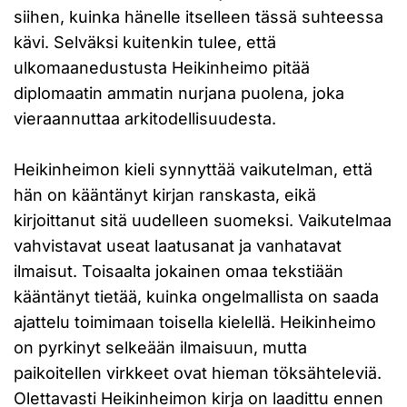
siihen, kuinka hänelle itselleen tässä suhteessa
kävi. Selväksi kuitenkin tulee, että
ulkomaanedustusta Heikinheimo pitää
diplomaatin ammatin nurjana puolena, joka
vieraannuttaa arkitodellisuudesta.
Heikinheimon kieli synnyttää vaikutelman, että
hän on kääntänyt kirjan ranskasta, eikä
kirjoittanut sitä uudelleen suomeksi. Vaikutelmaa
vahvistavat useat laatusanat ja vanhatavat
ilmaisut. Toisaalta jokainen omaa tekstiään
kääntänyt tietää, kuinka ongelmallista on saada
ajattelu toimimaan toisella kielellä. Heikinheimo
on pyrkinyt selkeään ilmaisuun, mutta
paikoitellen virkkeet ovat hieman töksähteleviä.
Olettavasti Heikinheimon kirja on laadittu ennen