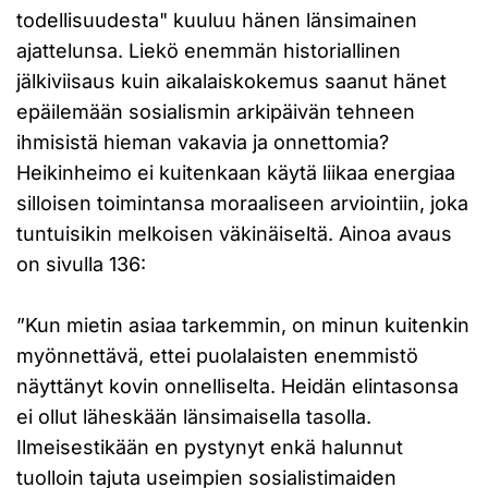
todellisuudesta" kuuluu hänen länsimainen
ajattelunsa. Liekö enemmän historiallinen
jälkiviisaus kuin aikalaiskokemus saanut hänet
epäilemään sosialismin arkipäivän tehneen
ihmisistä hieman vakavia ja onnettomia?
Heikinheimo ei kuitenkaan käytä liikaa energiaa
silloisen toimintansa moraaliseen arviointiin, joka
tuntuisikin melkoisen väkinäiseltä. Ainoa avaus
on sivulla 136:
”Kun mietin asiaa tarkemmin, on minun kuitenkin
myönnettävä, ettei puolalaisten enemmistö
näyttänyt kovin onnelliselta. Heidän elintasonsa
ei ollut läheskään länsimaisella tasolla.
Ilmeisestikään en pystynyt enkä halunnut
tuolloin tajuta useimpien sosialistimaiden