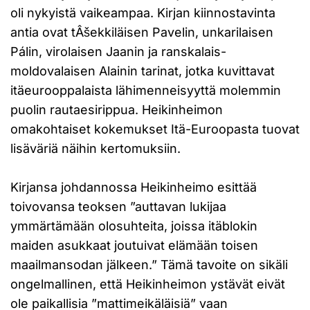
oli nykyistä vaikeampaa. Kirjan kiinnostavinta
antia ovat tÂšekkiläisen Pavelin, unkarilaisen
Pálin, virolaisen Jaanin ja ranskalais-
moldovalaisen Alainin tarinat, jotka kuvittavat
itäeurooppalaista lähimenneisyyttä molemmin
puolin rautaesirippua. Heikinheimon
omakohtaiset kokemukset Itä-Euroopasta tuovat
lisäväriä näihin kertomuksiin.
Kirjansa johdannossa Heikinheimo esittää
toivovansa teoksen ”auttavan lukijaa
ymmärtämään olosuhteita, joissa itäblokin
maiden asukkaat joutuivat elämään toisen
maailmansodan jälkeen.” Tämä tavoite on sikäli
ongelmallinen, että Heikinheimon ystävät eivät
ole paikallisia ”mattimeikäläisiä” vaan