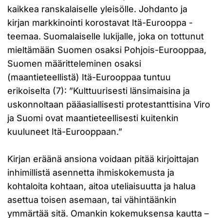
kaikkea ranskalaiselle yleisölle. Johdanto ja
kirjan markkinointi korostavat Itä-Eurooppa -
teemaa. Suomalaiselle lukijalle, joka on tottunut
mieltämään Suomen osaksi Pohjois-Eurooppaa,
Suomen määritteleminen osaksi
(maantieteellistä) Itä-Eurooppaa tuntuu
erikoiselta (7): ”Kulttuurisesti länsimaisina ja
uskonnoltaan pääasiallisesti protestanttisina Viro
ja Suomi ovat maantieteellisesti kuitenkin
kuuluneet Itä-Eurooppaan.”
Kirjan eräänä ansiona voidaan pitää kirjoittajan
inhimillistä asennetta ihmiskokemusta ja
kohtaloita kohtaan, aitoa uteliaisuutta ja halua
asettua toisen asemaan, tai vähintäänkin
ymmärtää sitä. Omankin kokemuksensa kautta –