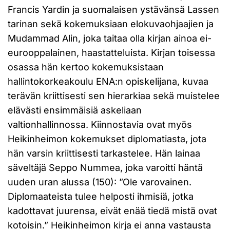
Francis Yardin ja suomalaisen ystävänsä Lassen
tarinan sekä kokemuksiaan elokuvaohjaajien ja
Mudammad Alin, joka taitaa olla kirjan ainoa ei-
eurooppalainen, haastatteluista. Kirjan toisessa
osassa hän kertoo kokemuksistaan
hallintokorkeakoulu ENA:n opiskelijana, kuvaa
terävän kriittisesti sen hierarkiaa sekä muistelee
elävästi ensimmäisiä askeliaan
valtionhallinnossa. Kiinnostavia ovat myös
Heikinheimon kokemukset diplomatiasta, jota
hän varsin kriittisesti tarkastelee. Hän lainaa
säveltäjä Seppo Nummea, joka varoitti häntä
uuden uran alussa (150): ”Ole varovainen.
Diplomaateista tulee helposti ihmisiä, jotka
kadottavat juurensa, eivät enää tiedä mistä ovat
kotoisin.” Heikinheimon kirja ei anna vastausta