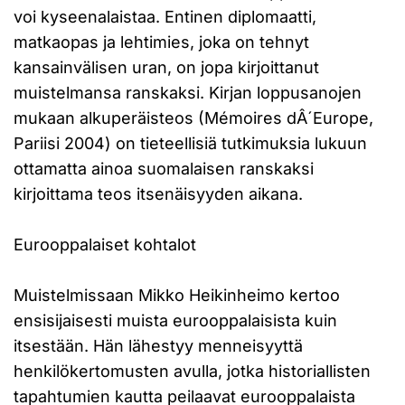
voi kyseenalaistaa. Entinen diplomaatti,
matkaopas ja lehtimies, joka on tehnyt
kansainvälisen uran, on jopa kirjoittanut
muistelmansa ranskaksi. Kirjan loppusanojen
mukaan alkuperäisteos (Mémoires dÂ´Europe,
Pariisi 2004) on tieteellisiä tutkimuksia lukuun
ottamatta ainoa suomalaisen ranskaksi
kirjoittama teos itsenäisyyden aikana.
Eurooppalaiset kohtalot
Muistelmissaan Mikko Heikinheimo kertoo
ensisijaisesti muista eurooppalaisista kuin
itsestään. Hän lähestyy menneisyyttä
henkilökertomusten avulla, jotka historiallisten
tapahtumien kautta peilaavat eurooppalaista