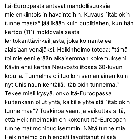
Itä-Euroopasta antavat mahdollisuuksia
mielenkiintoisiin havaintoihin. Kuvaus ”itäblokin
tunnelmasta” jää ikään kuin puolitiehen, kun hän
kertoo (111) moldovalaisesta
lentokenttävirkailijasta, joka komentelee
alaisiaan venäjäksi. Heikinheimo toteaa: ”tämä
toi mieleeni erään aikaisemman kokemukseni.
Kävin ensi kertaa Neuvostoliitossa 60-luvun
lopulla. Tunnelma oli tuolloin samanlainen kuin
nyt Chisinaun kentällä: itäblokin tunnelma.”
Tekee mieli kysyä, onko Itä-Euroopassa
kuitenkaan ollut yhtä, kaikille yhteistä ”itäblokin
tunnelmaa”? Tuskinpa vaan, ja vaikuttaa siltä,
että Heikinheimokin on kokenut Itä-Euroopan
tunnelmat monipuolisemmin. Näitä tunnelmia
Heikinheimo on hienosti tavoittanut niissä