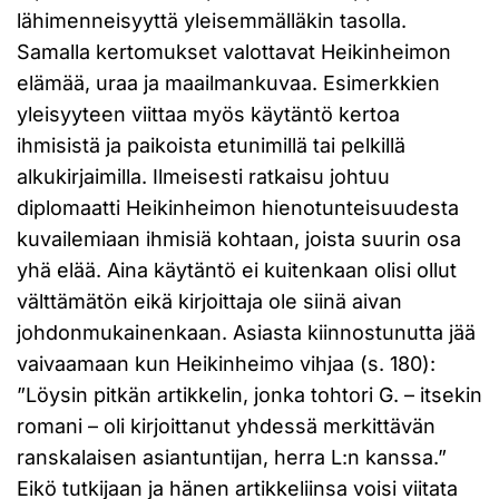
lähimenneisyyttä yleisemmälläkin tasolla.
Samalla kertomukset valottavat Heikinheimon
elämää, uraa ja maailmankuvaa. Esimerkkien
yleisyyteen viittaa myös käytäntö kertoa
ihmisistä ja paikoista etunimillä tai pelkillä
alkukirjaimilla. Ilmeisesti ratkaisu johtuu
diplomaatti Heikinheimon hienotunteisuudesta
kuvailemiaan ihmisiä kohtaan, joista suurin osa
yhä elää. Aina käytäntö ei kuitenkaan olisi ollut
välttämätön eikä kirjoittaja ole siinä aivan
johdonmukainenkaan. Asiasta kiinnostunutta jää
vaivaamaan kun Heikinheimo vihjaa (s. 180):
”Löysin pitkän artikkelin, jonka tohtori G. – itsekin
romani – oli kirjoittanut yhdessä merkittävän
ranskalaisen asiantuntijan, herra L:n kanssa.”
Eikö tutkijaan ja hänen artikkeliinsa voisi viitata