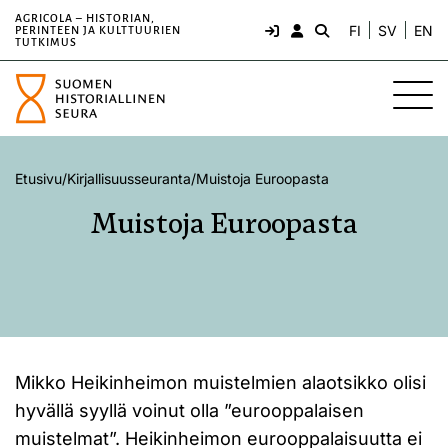
AGRICOLA – HISTORIAN,
FI
SV
EN
PERINTEEN JA KULTTUURIEN
TUTKIMUS
Etusivu
/
Kirjallisuusseuranta
/
Muistoja Euroopasta
Muistoja Euroopasta
Mikko Heikinheimon muistelmien alaotsikko olisi
hyvällä syyllä voinut olla ”eurooppalaisen
muistelmat”. Heikinheimon eurooppalaisuutta ei