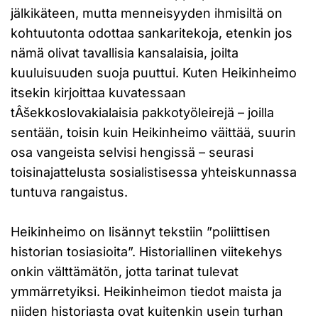
jälkikäteen, mutta menneisyyden ihmisiltä on
kohtuutonta odottaa sankaritekoja, etenkin jos
nämä olivat tavallisia kansalaisia, joilta
kuuluisuuden suoja puuttui. Kuten Heikinheimo
itsekin kirjoittaa kuvatessaan
tÂšekkoslovakialaisia pakkotyöleirejä – joilla
sentään, toisin kuin Heikinheimo väittää, suurin
osa vangeista selvisi hengissä – seurasi
toisinajattelusta sosialistisessa yhteiskunnassa
tuntuva rangaistus.
Heikinheimo on lisännyt tekstiin ”poliittisen
historian tosiasioita”. Historiallinen viitekehys
onkin välttämätön, jotta tarinat tulevat
ymmärretyiksi. Heikinheimon tiedot maista ja
niiden historiasta ovat kuitenkin usein turhan