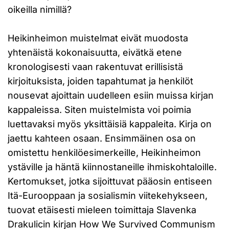
oikeilla nimillä?
Heikinheimon muistelmat eivät muodosta
yhtenäistä kokonaisuutta, eivätkä etene
kronologisesti vaan rakentuvat erillisistä
kirjoituksista, joiden tapahtumat ja henkilöt
nousevat ajoittain uudelleen esiin muissa kirjan
kappaleissa. Siten muistelmista voi poimia
luettavaksi myös yksittäisiä kappaleita. Kirja on
jaettu kahteen osaan. Ensimmäinen osa on
omistettu henkilöesimerkeille, Heikinheimon
ystäville ja häntä kiinnostaneille ihmiskohtaloille.
Kertomukset, jotka sijoittuvat pääosin entiseen
Itä-Eurooppaan ja sosialismin viitekehykseen,
tuovat etäisesti mieleen toimittaja Slavenka
Drakulicin kirjan How We Survived Communism