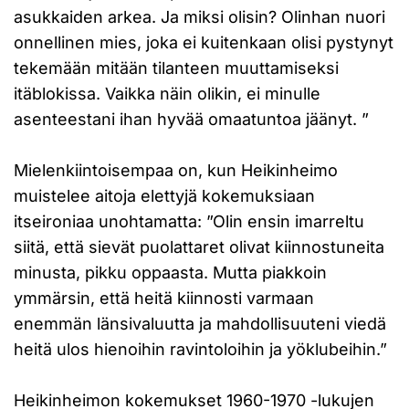
asukkaiden arkea. Ja miksi olisin? Olinhan nuori
onnellinen mies, joka ei kuitenkaan olisi pystynyt
tekemään mitään tilanteen muuttamiseksi
itäblokissa. Vaikka näin olikin, ei minulle
asenteestani ihan hyvää omaatuntoa jäänyt. ”
Mielenkiintoisempaa on, kun Heikinheimo
muistelee aitoja elettyjä kokemuksiaan
itseironiaa unohtamatta: ”Olin ensin imarreltu
siitä, että sievät puolattaret olivat kiinnostuneita
minusta, pikku oppaasta. Mutta piakkoin
ymmärsin, että heitä kiinnosti varmaan
enemmän länsivaluutta ja mahdollisuuteni viedä
heitä ulos hienoihin ravintoloihin ja yöklubeihin.”
Heikinheimon kokemukset 1960-1970 -lukujen