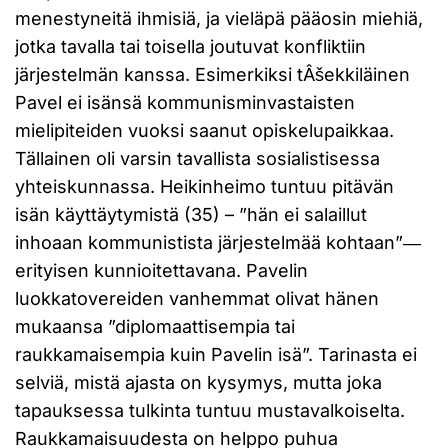
menestyneitä ihmisiä, ja vieläpä pääosin miehiä,
jotka tavalla tai toisella joutuvat konfliktiin
järjestelmän kanssa. Esimerkiksi tÂšekkiläinen
Pavel ei isänsä kommunisminvastaisten
mielipiteiden vuoksi saanut opiskelupaikkaa.
Tällainen oli varsin tavallista sosialistisessa
yhteiskunnassa. Heikinheimo tuntuu pitävän
isän käyttäytymistä (35) – ”hän ei salaillut
inhoaan kommunistista järjestelmää kohtaan”―
erityisen kunnioitettavana. Pavelin
luokkatovereiden vanhemmat olivat hänen
mukaansa ”diplomaattisempia tai
raukkamaisempia kuin Pavelin isä”. Tarinasta ei
selviä, mistä ajasta on kysymys, mutta joka
tapauksessa tulkinta tuntuu mustavalkoiselta.
Raukkamaisuudesta on helppo puhua