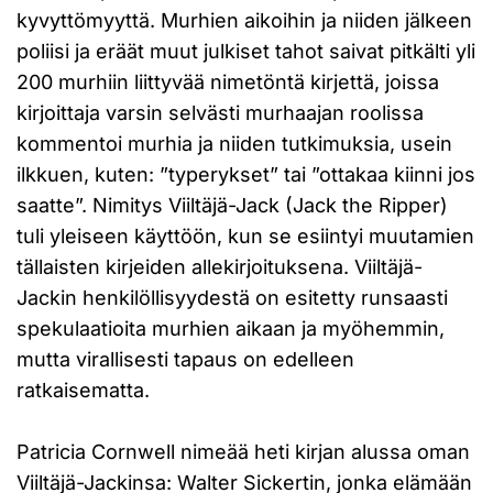
kyvyttömyyttä. Murhien aikoihin ja niiden jälkeen
poliisi ja eräät muut julkiset tahot saivat pitkälti yli
200 murhiin liittyvää nimetöntä kirjettä, joissa
kirjoittaja varsin selvästi murhaajan roolissa
kommentoi murhia ja niiden tutkimuksia, usein
ilkkuen, kuten: ”typerykset” tai ”ottakaa kiinni jos
saatte”. Nimitys Viiltäjä-Jack (Jack the Ripper)
tuli yleiseen käyttöön, kun se esiintyi muutamien
tällaisten kirjeiden allekirjoituksena. Viiltäjä-
Jackin henkilöllisyydestä on esitetty runsaasti
spekulaatioita murhien aikaan ja myöhemmin,
mutta virallisesti tapaus on edelleen
ratkaisematta.
Patricia Cornwell nimeää heti kirjan alussa oman
Viiltäjä-Jackinsa: Walter Sickertin, jonka elämään