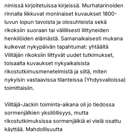
nimissä kirjoitetuissa kirjeissä. Murhatarinoiden
rinnalla liikkuvat moninaiset kuvaukset 1800-
luvun lopun tavoista ja olosuhteista sekä
rikoksiin suoraan tai välillisesti liittyneiden
henkilöiden elämästä. Samanaikaisesti mukana
kulkevat nykypäivän tapahtumat: yhtäältä
Viiltäjän rikoksiin liittyvät uudet tutkimukset,
toisaalta kuvaukset nykyaikaisista
rikostutkimusmenetelmistä ja siitä, miten
nykyisin vastaavissa tilanteissa (Yhdysvalloissa)
toimittaisiin.
Viiltäjä-Jackin toiminta-aikana oli jo tiedossa
sormenjälkien yksilöllisyys, mutta
rikostutkimuksissa sormenjälkiä ei vielä osattu
käyttää. Mahdollisuutta