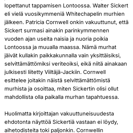
lopettanut tappamisen Lontoossa. Walter Sickert
eli vielä vuosikymmeniä Whitechapelin murhien
jälkeen. Patricia Cornwell onkin vakuuttunut, että
Sickert surmasi ainakin parinkymmennen
vuoden ajan useita naisia ja nuoria poikia
Lontoossa ja muualla maassa. Nämä murhat
jäivät kullakin paikkakunnalla vain yksittäisiksi,
selvittämättömiksi veriteoiksi, eikä niitä ainakaan
julkisesti liitetty Viiltäjä-Jackiin. Cornwell
esittelee joitakin näistä selvittämättömistä
murhista ja osoittaa, miten Sickertin olisi ollut
mahdollista olla paikalla murhan tapahtuessa.
Huolimatta kirjoittajan vakuuttuneisuudesta
ehdotonta näyttöä Sickertiä vastaan ei löydy,
aihetodisteita toki paljonkin. Cornwellin