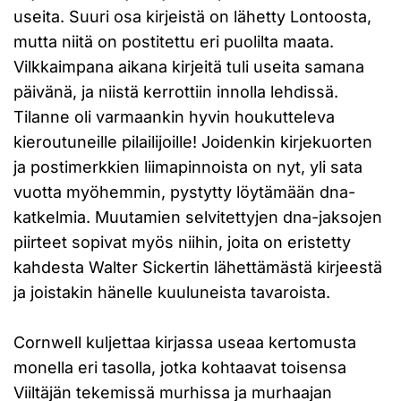
useita. Suuri osa kirjeistä on lähetty Lontoosta,
mutta niitä on postitettu eri puolilta maata.
Vilkkaimpana aikana kirjeitä tuli useita samana
päivänä, ja niistä kerrottiin innolla lehdissä.
Tilanne oli varmaankin hyvin houkutteleva
kieroutuneille pilailijoille! Joidenkin kirjekuorten
ja postimerkkien liimapinnoista on nyt, yli sata
vuotta myöhemmin, pystytty löytämään dna-
katkelmia. Muutamien selvitettyjen dna-jaksojen
piirteet sopivat myös niihin, joita on eristetty
kahdesta Walter Sickertin lähettämästä kirjeestä
ja joistakin hänelle kuuluneista tavaroista.
Cornwell kuljettaa kirjassa useaa kertomusta
monella eri tasolla, jotka kohtaavat toisensa
Viiltäjän tekemissä murhissa ja murhaajan