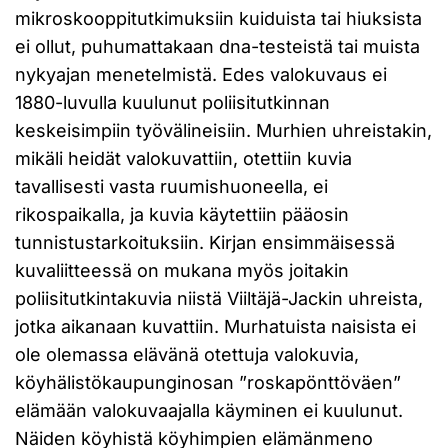
mikroskooppitutkimuksiin kuiduista tai hiuksista
ei ollut, puhumattakaan dna-testeistä tai muista
nykyajan menetelmistä. Edes valokuvaus ei
1880-luvulla kuulunut poliisitutkinnan
keskeisimpiin työvälineisiin. Murhien uhreistakin,
mikäli heidät valokuvattiin, otettiin kuvia
tavallisesti vasta ruumishuoneella, ei
rikospaikalla, ja kuvia käytettiin pääosin
tunnistustarkoituksiin. Kirjan ensimmäisessä
kuvaliitteessä on mukana myös joitakin
poliisitutkintakuvia niistä Viiltäjä-Jackin uhreista,
jotka aikanaan kuvattiin. Murhatuista naisista ei
ole olemassa elävänä otettuja valokuvia,
köyhälistökaupunginosan ”roskapönttöväen”
elämään valokuvaajalla käyminen ei kuulunut.
Näiden köyhistä köyhimpien elämänmeno