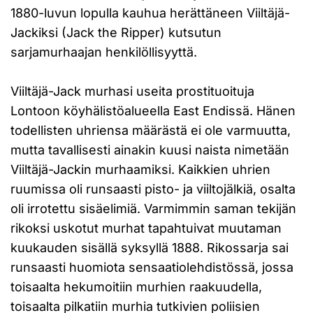
1880-luvun lopulla kauhua herättäneen Viiltäjä-
Jackiksi (Jack the Ripper) kutsutun
sarjamurhaajan henkilöllisyyttä.
Viiltäjä-Jack murhasi useita prostituoituja
Lontoon köyhälistöalueella East Endissä. Hänen
todellisten uhriensa määrästä ei ole varmuutta,
mutta tavallisesti ainakin kuusi naista nimetään
Viiltäjä-Jackin murhaamiksi. Kaikkien uhrien
ruumissa oli runsaasti pisto- ja viiltojälkiä, osalta
oli irrotettu sisäelimiä. Varmimmin saman tekijän
rikoksi uskotut murhat tapahtuivat muutaman
kuukauden sisällä syksyllä 1888. Rikossarja sai
runsaasti huomiota sensaatiolehdistössä, jossa
toisaalta hekumoitiin murhien raakuudella,
toisaalta pilkatiin murhia tutkivien poliisien