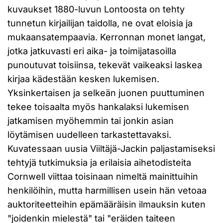
kuvaukset 1880-luvun Lontoosta on tehty
tunnetun kirjailijan taidolla, ne ovat eloisia ja
mukaansatempaavia. Kerronnan monet langat,
jotka jatkuvasti eri aika- ja toimijatasoilla
punoutuvat toisiinsa, tekevät vaikeaksi laskea
kirjaa kädestään kesken lukemisen.
Yksinkertaisen ja selkeän juonen puuttuminen
tekee toisaalta myös hankalaksi lukemisen
jatkamisen myöhemmin tai jonkin asian
löytämisen uudelleen tarkastettavaksi.
Kuvatessaan uusia Viiltäjä-Jackin paljastamiseksi
tehtyjä tutkimuksia ja erilaisia aihetodisteita
Cornwell viittaa toisinaan nimeltä mainittuihin
henkilöihin, mutta harmillisen usein hän vetoaa
auktoriteetteihin epämääräisin ilmauksin kuten
"joidenkin mielestä" tai "eräiden taiteen