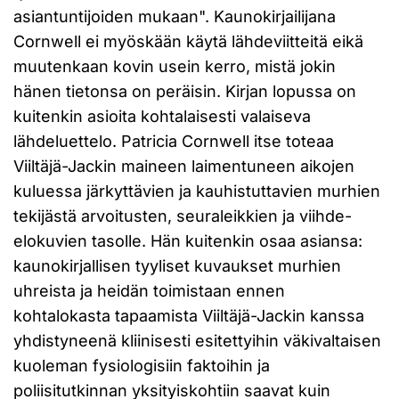
asiantuntijoiden mukaan". Kaunokirjailijana
Cornwell ei myöskään käytä lähdeviitteitä eikä
muutenkaan kovin usein kerro, mistä jokin
hänen tietonsa on peräisin. Kirjan lopussa on
kuitenkin asioita kohtalaisesti valaiseva
lähdeluettelo. Patricia Cornwell itse toteaa
Viiltäjä-Jackin maineen laimentuneen aikojen
kuluessa järkyttävien ja kauhistuttavien murhien
tekijästä arvoitusten, seuraleikkien ja viihde-
elokuvien tasolle. Hän kuitenkin osaa asiansa:
kaunokirjallisen tyyliset kuvaukset murhien
uhreista ja heidän toimistaan ennen
kohtalokasta tapaamista Viiltäjä-Jackin kanssa
yhdistyneenä kliinisesti esitettyihin väkivaltaisen
kuoleman fysiologisiin faktoihin ja
poliisitutkinnan yksityiskohtiin saavat kuin