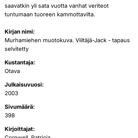
saavatkin yli sata vuotta vanhat veriteot
tuntumaan tuoreen kammottavilta.
Kirjan nimi:
Murhamiehen muotokuva. Viiltäjä-Jack - tapaus
selvitetty
Kustantaja:
Otava
Julkaisuvuosi:
2003
Sivumäärä:
398
Kirjoittajat:
Cornwell, Patricia