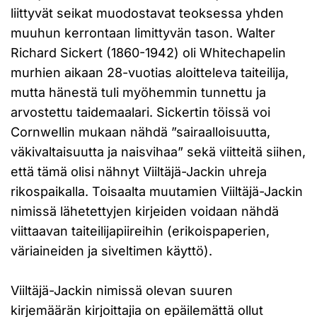
liittyvät seikat muodostavat teoksessa yhden
muuhun kerrontaan limittyvän tason. Walter
Richard Sickert (1860-1942) oli Whitechapelin
murhien aikaan 28-vuotias aloitteleva taiteilija,
mutta hänestä tuli myöhemmin tunnettu ja
arvostettu taidemaalari. Sickertin töissä voi
Cornwellin mukaan nähdä ”sairaalloisuutta,
väkivaltaisuutta ja naisvihaa” sekä viitteitä siihen,
että tämä olisi nähnyt Viiltäjä-Jackin uhreja
rikospaikalla. Toisaalta muutamien Viiltäjä-Jackin
nimissä lähetettyjen kirjeiden voidaan nähdä
viittaavan taiteilijapiireihin (erikoispaperien,
väriaineiden ja siveltimen käyttö).
Viiltäjä-Jackin nimissä olevan suuren
kirjemäärän kirjoittajia on epäilemättä ollut