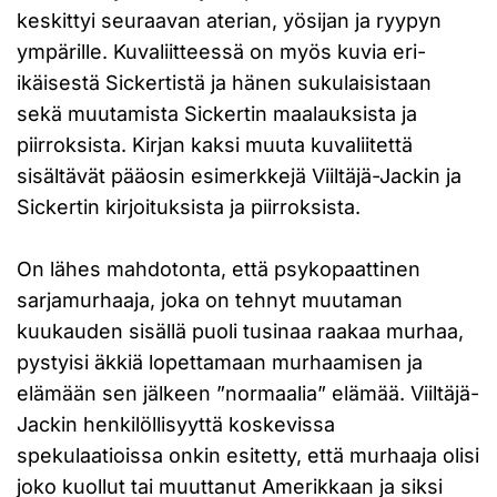
keskittyi seuraavan aterian, yösijan ja ryypyn
ympärille. Kuvaliitteessä on myös kuvia eri-
ikäisestä Sickertistä ja hänen sukulaisistaan
sekä muutamista Sickertin maalauksista ja
piirroksista. Kirjan kaksi muuta kuvaliitettä
sisältävät pääosin esimerkkejä Viiltäjä-Jackin ja
Sickertin kirjoituksista ja piirroksista.
On lähes mahdotonta, että psykopaattinen
sarjamurhaaja, joka on tehnyt muutaman
kuukauden sisällä puoli tusinaa raakaa murhaa,
pystyisi äkkiä lopettamaan murhaamisen ja
elämään sen jälkeen ”normaalia” elämää. Viiltäjä-
Jackin henkilöllisyyttä koskevissa
spekulaatioissa onkin esitetty, että murhaaja olisi
joko kuollut tai muuttanut Amerikkaan ja siksi