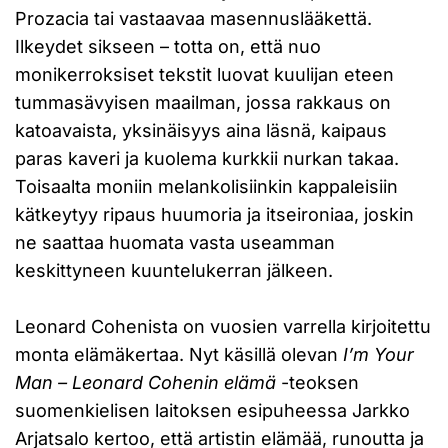
Prozacia tai vastaavaa masennuslääkettä.
Ilkeydet sikseen – totta on, että nuo
monikerroksiset tekstit luovat kuulijan eteen
tummasävyisen maailman, jossa rakkaus on
katoavaista, yksinäisyys aina läsnä, kaipaus
paras kaveri ja kuolema kurkkii nurkan takaa.
Toisaalta moniin melankolisiinkin kappaleisiin
kätkeytyy ripaus huumoria ja itseironiaa, joskin
ne saattaa huomata vasta useamman
keskittyneen kuuntelukerran jälkeen.
Leonard Cohenista on vuosien varrella kirjoitettu
monta elämäkertaa. Nyt käsillä olevan
I’m Your
Man – Leonard Cohenin elämä
-teoksen
suomenkielisen laitoksen esipuheessa Jarkko
Arjatsalo kertoo, että artistin elämää, runoutta ja