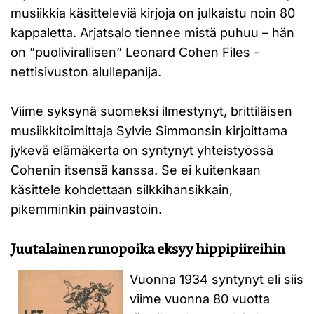
musiikkia käsitteleviä kirjoja on julkaistu noin 80
kappaletta. Arjatsalo tiennee mistä puhuu – hän
on ”puolivirallisen” Leonard Cohen Files -
nettisivuston alullepanija.
Viime syksynä suomeksi ilmestynyt, brittiläisen
musiikkitoimittaja Sylvie Simmonsin kirjoittama
jykevä elämäkerta on syntynyt yhteistyössä
Cohenin itsensä kanssa. Se ei kuitenkaan
käsittele kohdettaan silkkihansikkain,
pikemminkin päinvastoin.
Juutalainen runopoika eksyy hippipiireihin
Vuonna 1934 syntynyt eli siis
viime vuonna 80 vuotta