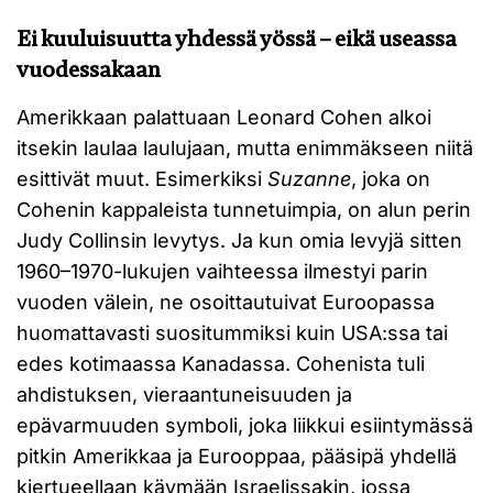
Ei kuuluisuutta yhdessä yössä – eikä useassa
vuodessakaan
Amerikkaan palattuaan Leonard Cohen alkoi
itsekin laulaa laulujaan, mutta enimmäkseen niitä
esittivät muut. Esimerkiksi
Suzanne
, joka on
Cohenin kappaleista tunnetuimpia, on alun perin
Judy Collinsin levytys. Ja kun omia levyjä sitten
1960–1970-lukujen vaihteessa ilmestyi parin
vuoden välein, ne osoittautuivat Euroopassa
huomattavasti suositummiksi kuin USA:ssa tai
edes kotimaassa Kanadassa. Cohenista tuli
ahdistuksen, vieraantuneisuuden ja
epävarmuuden symboli, joka liikkui esiintymässä
pitkin Amerikkaa ja Eurooppaa, pääsipä yhdellä
kiertueellaan käymään Israelissakin, jossa