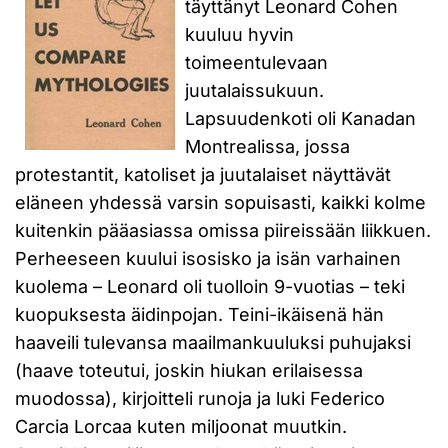
täyttänyt Leonard Cohen
kuuluu hyvin
toimeentulevaan
juutalaissukuun.
Lapsuudenkoti oli Kanadan
Montrealissa, jossa
protestantit, katoliset ja juutalaiset näyttävät
eläneen yhdessä varsin sopuisasti, kaikki kolme
kuitenkin pääasiassa omissa piireissään liikkuen.
Perheeseen kuului isosisko ja isän varhainen
kuolema – Leonard oli tuolloin 9-vuotias – teki
kuopuksesta äidinpojan. Teini-ikäisenä hän
haaveili tulevansa maailmankuuluksi puhujaksi
(haave toteutui, joskin hiukan erilaisessa
muodossa), kirjoitteli runoja ja luki Federico
Carcia Lorcaa kuten miljoonat muutkin.