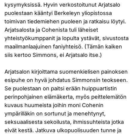
kysymyksissä. Hyvin verkostoitunut Arjatsalo
puolestaan kääntyi Berkeleyn yliopistossa
toimivan tiedemiehen puoleen ja ratkaisu löytyi.
Arjatsalosta ja Cohenista tuli läheiset
yhteistyökumppanit ja lopulta ystävät, sivustosta
maailmanlaajuinen faniyhteisö. (Tämän kaiken
siis kertoo Simmons, ei Arjatsalo itse.)
Arjatsalon kirjoittama suomenkielisen painoksen
esipuhe on hyvä johdatus Simmonsin teokseen.
Se puolestaan on paitsi erään huippuartistin
perinpohjainen elämäkerta, myös peittelemätön
kuvaus huumeista joihin moni Cohenin
ympärilläkin on sortunut ja menehtynyt,
seksuaalisesta sekoilusta, ihmissuhteista jotka
eivät kestä. Jatkuva ulkopuolisuuden tunne ja