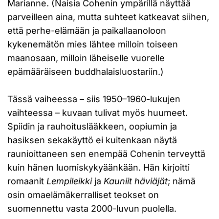
Marianne. (Naisia Cohenin ympärillä näyttää
parveilleen aina, mutta suhteet katkeavat siihen,
että perhe-elämään ja paikallaanoloon
kykenemätön mies lähtee milloin toiseen
maanosaan, milloin läheiselle vuorelle
epämääräiseen buddhalaisluostariin.)
Tässä vaiheessa – siis 1950–1960-lukujen
vaihteessa – kuvaan tulivat myös huumeet.
Spiidin ja rauhoituslääkkeen, oopiumin ja
hasiksen sekakäyttö ei kuitenkaan näytä
raunioittaneen sen enempää Cohenin terveyttä
kuin hänen luomiskykyäänkään. Hän kirjoitti
romaanit
Lempileikki
ja
Kauniit häviäjät
; nämä
osin omaelämäkerralliset teokset on
suomennettu vasta 2000-luvun puolella.