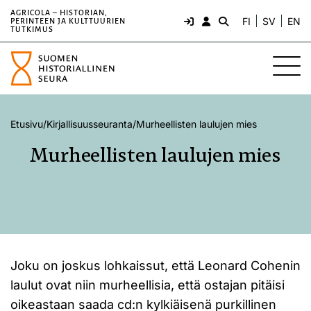
AGRICOLA – HISTORIAN,
FI
SV
EN
PERINTEEN JA KULTTUURIEN
TUTKIMUS
Etusivu
/
Kirjallisuusseuranta
/
Murheellisten laulujen mies
Murheellisten laulujen mies
Joku on joskus lohkaissut, että Leonard Cohenin
laulut ovat niin murheellisia, että ostajan pitäisi
oikeastaan saada cd:n kylkiäisenä purkillinen