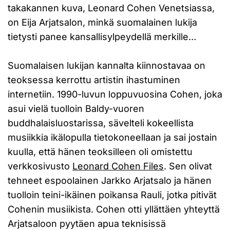
takakannen kuva, Leonard Cohen Venetsiassa,
on Eija Arjatsalon, minkä suomalainen lukija
tietysti panee kansallisylpeydellä merkille…
Suomalaisen lukijan kannalta kiinnostavaa on
teoksessa kerrottu artistin ihastuminen
internetiin. 1990-luvun loppuvuosina Cohen, joka
asui vielä tuolloin Baldy-vuoren
buddhalaisluostarissa, sävelteli kokeellista
musiikkia ikälopulla tietokoneellaan ja sai jostain
kuulla, että hänen teoksilleen oli omistettu
verkkosivusto
Leonard Cohen Files
. Sen olivat
tehneet espoolainen Jarkko Arjatsalo ja hänen
tuolloin teini-ikäinen poikansa Rauli, jotka pitivät
Cohenin musiikista. Cohen otti yllättäen yhteyttä
Arjatsaloon pyytäen apua teknisissä