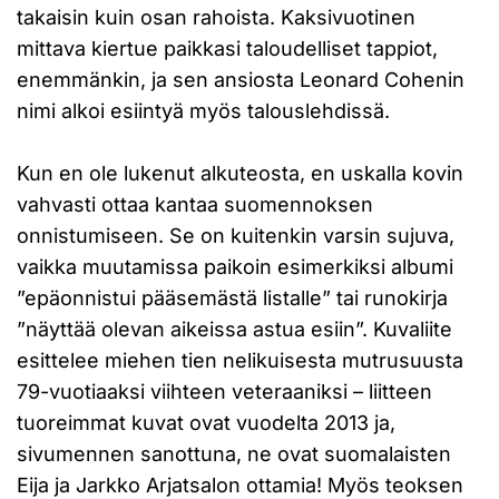
takaisin kuin osan rahoista. Kaksivuotinen
mittava kiertue paikkasi taloudelliset tappiot,
enemmänkin, ja sen ansiosta Leonard Cohenin
nimi alkoi esiintyä myös talouslehdissä.
Kun en ole lukenut alkuteosta, en uskalla kovin
vahvasti ottaa kantaa suomennoksen
onnistumiseen. Se on kuitenkin varsin sujuva,
vaikka muutamissa paikoin esimerkiksi albumi
”epäonnistui pääsemästä listalle” tai runokirja
”näyttää olevan aikeissa astua esiin”. Kuvaliite
esittelee miehen tien nelikuisesta mutrusuusta
79-vuotiaaksi viihteen veteraaniksi – liitteen
tuoreimmat kuvat ovat vuodelta 2013 ja,
sivumennen sanottuna, ne ovat suomalaisten
Eija ja Jarkko Arjatsalon ottamia! Myös teoksen