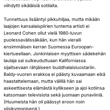
viihdytti sikäläisiä sotilaita.
Tunnettuus lisääntyi pikkuhiljaa, mutta mikään
laajojen kansalaispiirien tuntema artisti ei
Leonard Cohen ollut vielä 1980-luvun
puolessavälissäkään, kun hän vieraili
ensimmäisen kerran Suomessa Euroopan-
kiertueellaan. Jonkinlaisen myyttisen sädekehän
laulaja sai sulkeuduttuaan Kaliforniassa
sijaitsevaan rähjäiseen buddhalaisluostariin.
Baldy-vuoren erakkoa ei päästy kuvaamaan eikä
haastattelemaan, mutta välillä hän sai
askeettisesta elämästä kyllikseen ja ajoi kotiinsa
katsomaan televisiota sekä juomaan punaviiniä.
(Huumeista hän oli päässyt eroon noin
viisikymppisenä.)