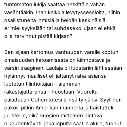
tuntematon lukija saattaa hetkittäin vähän
väsähtääkin. Ihan kaikkia levytyssessioita, niihin
osallistuneita ihmisiä ja heidän keskinäisiä
erimielisyyksiään tai suhdesekoilujaan ei ehkä
olisi tarvinnut pistää kirjaan?
Sen sijaan kertomus vanhuuden varalle kootun
omaisuuden katoamisesta on kiinnostava ja
varsin traaginen. Laulaja oli luostariin lähtiessään
hylännyt maalliset eli jättänyt raha-asiansa
luotetun tilinhoitajan – aiemman
rakastajattarensa – huostaan. Vuorelta
palattuaan Cohen totesi tilinsä tyhjäksi. Syyllinen
pakoili pitkin Amerikan mannerta ja haistatteli
juristeille, eikä vuosien mittainen hintava
oikeudenkäynti, joka lopulta saatiin alulle, tuonut