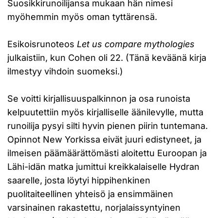
Suosikkirunoilijansa mukaan hän nimesi
myöhemmin myös oman tyttärensä.
Esikoisrunoteos
Let us compare mythologies
julkaistiin, kun Cohen oli 22. (Tänä keväänä kirja
ilmestyy vihdoin suomeksi.)
Se voitti kirjallisuuspalkinnon ja osa runoista
kelpuutettiin myös kirjalliselle äänilevylle, mutta
runoilija pysyi silti hyvin pienen piirin tuntemana.
Opinnot New Yorkissa eivät juuri edistyneet, ja
ilmeisen päämäärättömästi aloitettu Euroopan ja
Lähi-idän matka jumittui kreikkalaiselle Hydran
saarelle, josta löytyi hippihenkinen
puolitaiteellinen yhteisö ja ensimmäinen
varsinainen rakastettu, norjalaissyntyinen