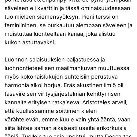
säveleen eli kvarttiin ja tässä ominaisuudessaan
tuo mieleen siemensyöksyn. Pieni terssi on
feminiininen, se purkautuu alempaan säveleen ja
muistuttaa luonteeltaan kanaa, joka alistuu
kukon astuttavaksi.
Luonnon salaisuuksien paljastuessa ja
luonnontieteellisen maailmankuvan muuttuessa
myös kokonaislukujen suhteisiin perustuva
harmonia alkoi horjua. Eräs akustinen ilmiö oli
tasavireisen viritysjärjestelmän kehittymisen
kannalta erityisen ratkaiseva. Aristoteles arveli,
että kuullessamme soittimen kielen
värähtelevän, emme kuule vain yhtä ääntä, vaan
siitä lähtee saman aikaisesti useita erikorkuisia
ääniä. Tuolloin tuo asia unohtui, mutta Descartes