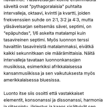
säveltä ovat "pythagoralaisia" puhtaita
intervalleja, oktaavi, kvintti ja kvartti, joiden
frekvenssien suhde on 2:1, 3:2 ja 4:3, mutta
yläsävelsarjan seitsemäs sävel, septimi, on
"epäpuhdas", 1/6 askelta matalampi kuin
tasavireinen septimi. Myös luonnon terssi
havaittiin tasavireistä matalammaksi, eivätkä
kaikki sekunnitkaan ole määrämittaisia. Näitä
intervalleja tavataan luonnonkansojen
musiikissa, esimerkiksi afrikkalaisessa
kansanmusiikissa ja sen vaikutuksesta myös
amerikkalaisessa bluesissa.
Luonto itse siis osoitti että vastakkaiset
elementit, konsonanssi ja dissonanssi, harmonia
ja riitasointu, järjestys ja kaaos sisältyivät sen