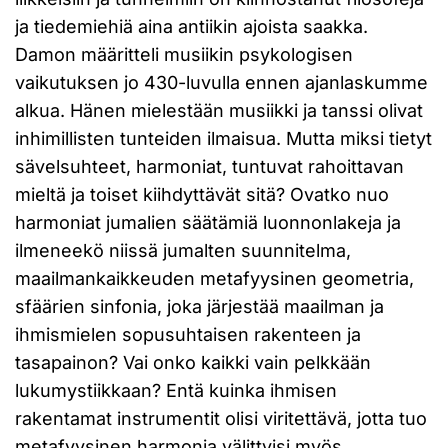
ja tiedemiehiä aina antiikin ajoista saakka.
Damon määritteli musiikin psykologisen
vaikutuksen jo 430-luvulla ennen ajanlaskumme
alkua. Hänen mielestään musiikki ja tanssi olivat
inhimillisten tunteiden ilmaisua. Mutta miksi tietyt
sävelsuhteet, harmoniat, tuntuvat rahoittavan
mieltä ja toiset kiihdyttävät sitä? Ovatko nuo
harmoniat jumalien säätämiä luonnonlakeja ja
ilmeneekö niissä jumalten suunnitelma,
maailmankaikkeuden metafyysinen geometria,
sfäärien sinfonia, joka järjestää maailman ja
ihmismielen sopusuhtaisen rakenteen ja
tasapainon? Vai onko kaikki vain pelkkään
lukumystiikkaan? Entä kuinka ihmisen
rakentamat instrumentit olisi viritettävä, jotta tuo
metafyysinen harmonia välittyisi myös