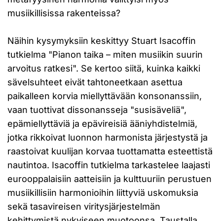
musiikillisissa rakenteissa?
Näihin kysymyksiin keskittyy Stuart Isacoffin
tutkielma "Pianon taika – miten musiikin suurin
arvoitus ratkesi". Se kertoo siitä, kuinka kaikki
sävelsuhteet eivät tahtoneetkaan asettua
paikalleen korvia miellyttävään konsonanssiin,
vaan tuottivat dissonansseja "susisäveliä",
epämiellyttäviä ja epävireisiä ääniyhdistelmiä,
jotka rikkoivat luonnon harmonista järjestystä ja
raastoivat kuulijan korvaa tuottamatta esteettistä
nautintoa. Isacoffin tutkielma tarkastelee laajasti
eurooppalaisiin aatteisiin ja kulttuuriin perustuen
musiikillisiin harmonioihin liittyviä uskomuksia
sekä tasavireisen viritysjärjestelmän
kehittymistä nykyiseen muotoonsa. Taustalla