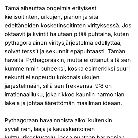
Tämä aiheuttaa ongelmia erityisesti
kielisoitinten, urkujen, pianon ja sitä
edeltäneiden kosketinsoitinten virityksessä. Jos
oktaavit ja kvintit halutaan pitää puhtaina, kuten
pythagoralainen viritysjärjestelmä edellyttää,
soivat terssit ja sekunnit epäpuhtaasti. Tämän
havaitsi Pythagoraskin, mutta ei ottanut sitä sen
kummemmin puheeksi, koska esimerkiksi suuri
sekunti ei sopeudu kokonaislukujen
järjestelmään, sillä sen frekvenssi 9:8 on
irrationaaliluku, joka rikkoo kauniin harmonian
lakeja ja johtaa äärettömän maailman ideaan.
Pythagoraan havainnoista alkoi kuitenkin
syvällinen, laaja ja kauaskantoinen
kulttuurikeskustelu, jossa puhtaan harmonian