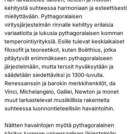
kehitystä suhteessa harmoniaan ja esteettisesti
miellyttävään. Pythagoralaisen
viritysjärjestelmän rinnalle kehittyy erilaisia
variaatioita ja lukusia pythagoralaisen komman
temperointiyrityksiä. Esille tulevat keskiaikaiset
filosofit ja teoreetikot, kuten Boëthius, jotka
pitäytyvät enimmäkseen pythagoralaiseen
järjestelmään, mutta terssit hyväksytään ja
säädetään siedettäviksi jo 1300-luvulla.
Renessanssin ja barokin merkkihenkilöt, da
Vinci, Michelangelo, Galilei, Newton ja monet
muut tarkastelevat musiikillisia rakenteita
suhteessa luonnontieteellisiin havaintoihin.
Näitten havaintojen myötä pythagoralainen
käsitys luonnon universaalisen järjestelmän