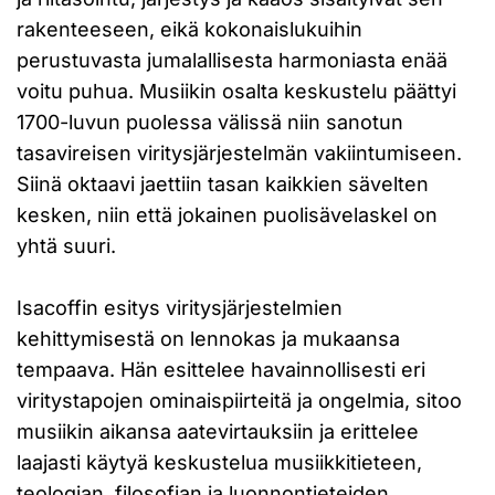
rakenteeseen, eikä kokonaislukuihin
perustuvasta jumalallisesta harmoniasta enää
voitu puhua. Musiikin osalta keskustelu päättyi
1700-luvun puolessa välissä niin sanotun
tasavireisen viritysjärjestelmän vakiintumiseen.
Siinä oktaavi jaettiin tasan kaikkien sävelten
kesken, niin että jokainen puolisävelaskel on
yhtä suuri.
Isacoffin esitys viritysjärjestelmien
kehittymisestä on lennokas ja mukaansa
tempaava. Hän esittelee havainnollisesti eri
viritystapojen ominaispiirteitä ja ongelmia, sitoo
musiikin aikansa aatevirtauksiin ja erittelee
laajasti käytyä keskustelua musiikkitieteen,
teologian, filosofian ja luonnontieteiden