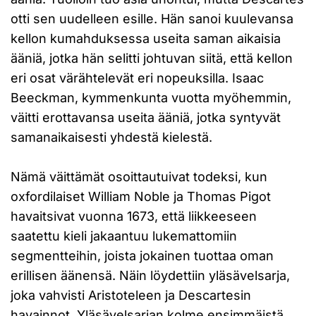
otti sen uudelleen esille. Hän sanoi kuulevansa
kellon kumahduksessa useita saman aikaisia
ääniä, jotka hän selitti johtuvan siitä, että kellon
eri osat värähtelevät eri nopeuksilla. Isaac
Beeckman, kymmenkunta vuotta myöhemmin,
väitti erottavansa useita ääniä, jotka syntyvät
samanaikaisesti yhdestä kielestä.
Nämä väittämät osoittautuivat todeksi, kun
oxfordilaiset William Noble ja Thomas Pigot
havaitsivat vuonna 1673, että liikkeeseen
saatettu kieli jakaantuu lukemattomiin
segmentteihin, joista jokainen tuottaa oman
erillisen äänensä. Näin löydettiin yläsävelsarja,
joka vahvisti Aristoteleen ja Descartesin
havainnot. Yläsävelsarjan kolme ensimmäistä