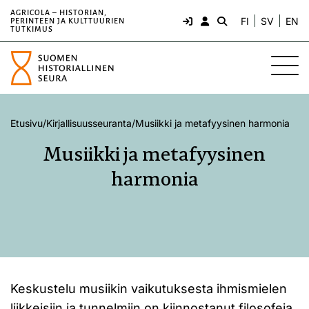
AGRICOLA – HISTORIAN,
FI
SV
EN
PERINTEEN JA KULTTUURIEN
TUTKIMUS
Etusivu
/
Kirjallisuusseuranta
/
Musiikki ja metafyysinen harmonia
Musiikki ja metafyysinen
harmonia
Keskustelu musiikin vaikutuksesta ihmismielen
liikkeisiin ja tunnelmiin on kiinnostanut filosofeja