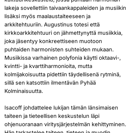
lakeja sovellettiin taivaankappaleiden ja musiikin
lisäksi myös maalaustaiteeseen ja
arkkitehtuuriin. Augustinus totesi että
kirkkoarkkitehtuuri on jähmettynyttä musiikkia,
joka jäsentyy konkreettiseen muotoon
puhtaiden harmonisten suhteiden mukaan.
Musiikissa varhainen polyfonia käytti oktaavi-,
kvintti- ja kvarttiharmonioita, mutta
kolmijakoisuutta pidettiin täydellisenä rytminä,
sillä sen katsottiin ilmentävän Pyhää
Kolminaisuutta.
Isacoff johdattelee lukijan tämän länsimaisen
taiteen ja tieteellisen keskustelun läpi
ohjenuoranaan viritysjärjestelmän kehittyminen.
Hän tarkastelee taiteen, tieteen ja muodin