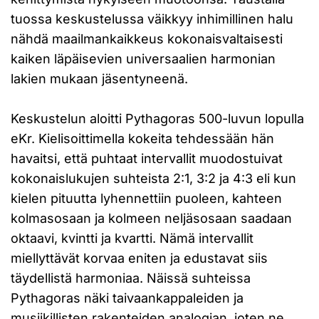
tuossa keskustelussa väikkyy inhimillinen halu
nähdä maailmankaikkeus kokonaisvaltaisesti
kaiken läpäisevien universaalien harmonian
lakien mukaan jäsentyneenä.
Keskustelun aloitti Pythagoras 500-luvun lopulla
eKr. Kielisoittimella kokeita tehdessään hän
havaitsi, että puhtaat intervallit muodostuivat
kokonaislukujen suhteista 2:1, 3:2 ja 4:3 eli kun
kielen pituutta lyhennettiin puoleen, kahteen
kolmasosaan ja kolmeen neljäsosaan saadaan
oktaavi, kvintti ja kvartti. Nämä intervallit
miellyttävät korvaa eniten ja edustavat siis
täydellistä harmoniaa. Näissä suhteissa
Pythagoras näki taivaankappaleiden ja
musiikillisten rakenteiden analogian, joten ne