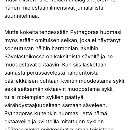
hänen mielestään ilmensivät jumalallista
suunnitelmaa.
Mutta kokeita tehdessään Pythagoras huomasi
myös erään omituisen seikan, joka ei näyttänyt
sopeutuvan näihin harmonian lakeihin.
Sävelasteikossa on kaksitoista säveltä ja ne
muodostavat oktaavin. Kun siis lasketaan
samasta perussävelestä kahdentoista
päällekkäisen puhtaan kvintin muodostama sykli
sekä seitsemän oktaavin muodostama sykli,
tulisi molempien syklien päättyä
värähdystaajuudeltaan samaan säveleen.
Pythagoras kuitenkin huomasi, että nämä
oktaaveilla ja kvinteillä mitattujen syklien
päätössävelet poikkesivat hieman toisistaan,