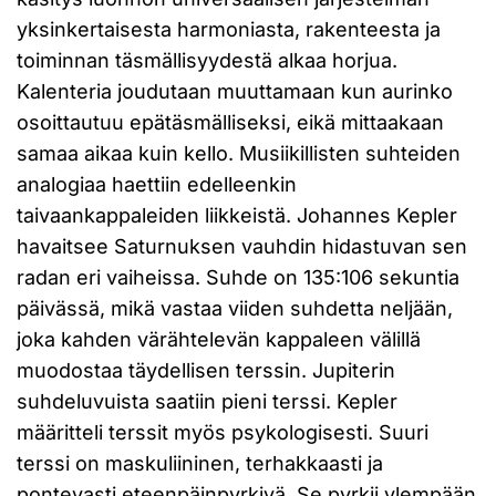
yksinkertaisesta harmoniasta, rakenteesta ja
toiminnan täsmällisyydestä alkaa horjua.
Kalenteria joudutaan muuttamaan kun aurinko
osoittautuu epätäsmälliseksi, eikä mittaakaan
samaa aikaa kuin kello. Musiikillisten suhteiden
analogiaa haettiin edelleenkin
taivaankappaleiden liikkeistä. Johannes Kepler
havaitsee Saturnuksen vauhdin hidastuvan sen
radan eri vaiheissa. Suhde on 135:106 sekuntia
päivässä, mikä vastaa viiden suhdetta neljään,
joka kahden värähtelevän kappaleen välillä
muodostaa täydellisen terssin. Jupiterin
suhdeluvuista saatiin pieni terssi. Kepler
määritteli terssit myös psykologisesti. Suuri
terssi on maskuliininen, terhakkaasti ja
pontevasti eteenpäinpyrkivä. Se pyrkii ylempään